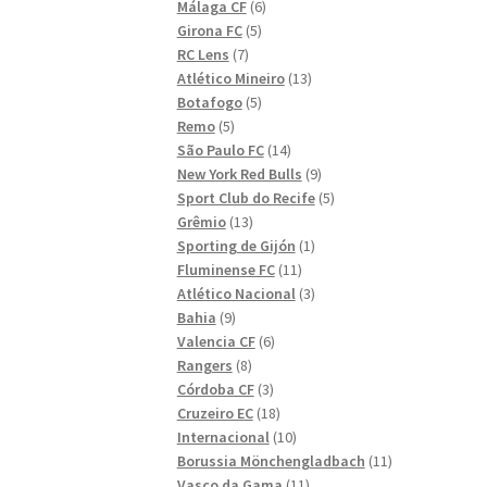
6
produkter
Málaga CF
6
5
produkter
Girona FC
5
7
produkter
RC Lens
7
produkter
13
Atlético Mineiro
13
5
produkter
Botafogo
5
5
produkter
Remo
5
produkter
14
São Paulo FC
14
produkter
9
New York Red Bulls
9
produkter
5
Sport Club do Recife
5
13
produkter
Grêmio
13
produkter
1
Sporting de Gijón
1
11
produkt
Fluminense FC
11
produkter
3
Atlético Nacional
3
9
produkter
Bahia
9
produkter
6
Valencia CF
6
8
produkter
Rangers
8
produkter
3
Córdoba CF
3
produkter
18
Cruzeiro EC
18
produkter
10
Internacional
10
produkter
11
Borussia Mönchengladbach
11
11
produkter
Vasco da Gama
11