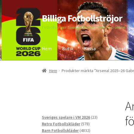
Billiga Fotbollströjor
Hoppa
Hoppa
till
till
Fotbollströjor Sverige för Herr Barn Köp online
navigering
innehåll
Hem
Butik
Kassa
Mitt konto
Hem
Bloggar
Butik
Kassa
Kontakta oss
Mitt 
Hem
Produkter märkta ”Arsenal 2025–26 Gabri
A
f
23
Sveriges spelare i VM 2026
23
578
produkter
Retro Fotbollskläder
578
produkter
4832
Barn Fotbollskläder
4832