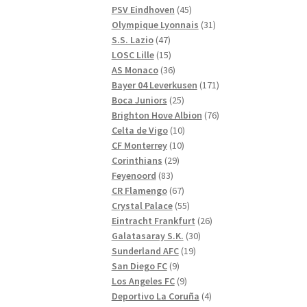
produkter
45
PSV Eindhoven
45
produkter
31
Olympique Lyonnais
31
47
produkter
S.S. Lazio
47
produkter
15
LOSC Lille
15
produkter
36
AS Monaco
36
produkter
171
Bayer 04 Leverkusen
171
25
produkter
Boca Juniors
25
produkter
76
Brighton Hove Albion
76
10
produkter
Celta de Vigo
10
10
produkter
CF Monterrey
10
29
produkter
Corinthians
29
83
produkter
Feyenoord
83
produkter
67
CR Flamengo
67
produkter
55
Crystal Palace
55
produkter
26
Eintracht Frankfurt
26
30
produkter
Galatasaray S.K.
30
19
produkter
Sunderland AFC
19
9
produkter
San Diego FC
9
produkter
9
Los Angeles FC
9
produkter
4
Deportivo La Coruña
4