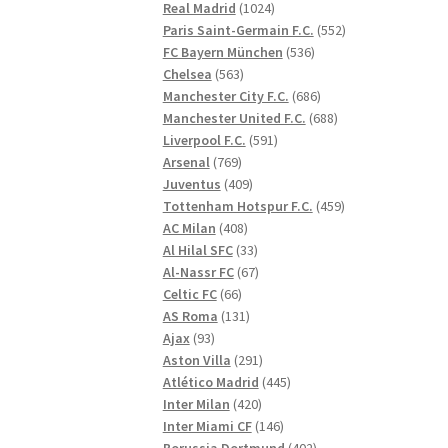
1024
produkter
Real Madrid
1024
produkter
552
Paris Saint-Germain F.C.
552
536
produkter
FC Bayern München
536
563
produkter
Chelsea
563
produkter
686
Manchester City F.C.
686
produkter
688
Manchester United F.C.
688
591
produkter
Liverpool F.C.
591
769
produkter
Arsenal
769
produkter
409
Juventus
409
produkter
459
Tottenham Hotspur F.C.
459
408
produkter
AC Milan
408
produkter
33
Al Hilal SFC
33
produkter
67
Al-Nassr FC
67
66
produkter
Celtic FC
66
produkter
131
AS Roma
131
93
produkter
Ajax
93
produkter
291
Aston Villa
291
produkter
445
Atlético Madrid
445
420
produkter
Inter Milan
420
produkter
146
Inter Miami CF
146
produkter
402
Borussia Dortmund
402