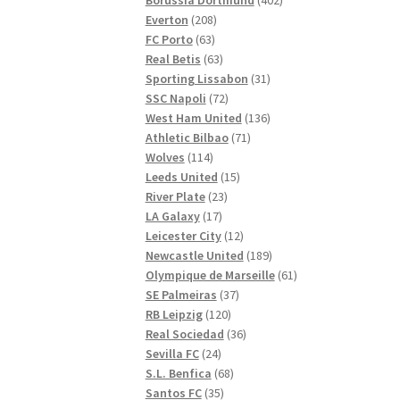
208
produkter
Everton
208
63
produkter
FC Porto
63
produkter
63
Real Betis
63
produkter
31
Sporting Lissabon
31
72
produkter
SSC Napoli
72
produkter
136
West Ham United
136
71
produkter
Athletic Bilbao
71
114
produkter
Wolves
114
produkter
15
Leeds United
15
23
produkter
River Plate
23
17
produkter
LA Galaxy
17
produkter
12
Leicester City
12
produkter
189
Newcastle United
189
produkter
61
Olympique de Marseille
61
37
produkter
SE Palmeiras
37
120
produkter
RB Leipzig
120
produkter
36
Real Sociedad
36
24
produkter
Sevilla FC
24
produkter
68
S.L. Benfica
68
35
produkter
Santos FC
35