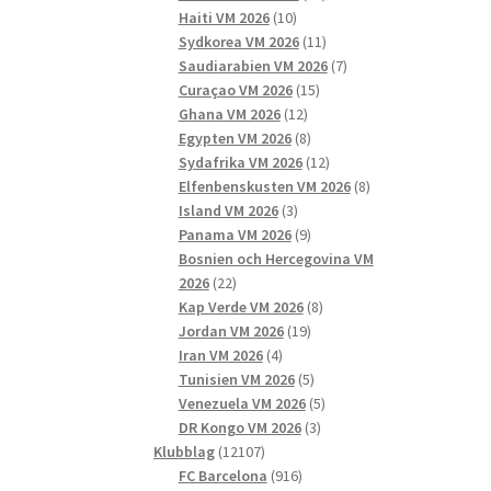
10
produkter
Haiti VM 2026
10
produkter
11
Sydkorea VM 2026
11
produkter
7
Saudiarabien VM 2026
7
15
produkter
Curaçao VM 2026
15
12
produkter
Ghana VM 2026
12
produkter
8
Egypten VM 2026
8
produkter
12
Sydafrika VM 2026
12
produkter
8
Elfenbenskusten VM 2026
8
3
produkter
Island VM 2026
3
produkter
9
Panama VM 2026
9
produkter
Bosnien och Hercegovina VM
22
2026
22
produkter
8
Kap Verde VM 2026
8
19
produkter
Jordan VM 2026
19
4
produkter
Iran VM 2026
4
produkter
5
Tunisien VM 2026
5
produkter
5
Venezuela VM 2026
5
3
produkter
DR Kongo VM 2026
3
12107
produkter
Klubblag
12107
produkter
916
FC Barcelona
916