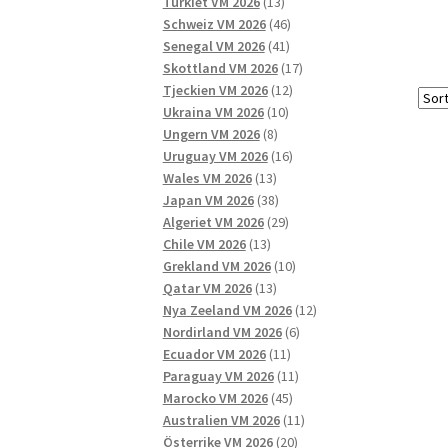
13
produkter
Turkiet VM 2026
13
produkter
46
Schweiz VM 2026
46
41
produkter
Senegal VM 2026
41
produkter
17
Skottland VM 2026
17
12
produkter
Tjeckien VM 2026
12
10
produkter
Ukraina VM 2026
10
8
produkter
Ungern VM 2026
8
produkter
16
Uruguay VM 2026
16
13
produkter
Wales VM 2026
13
produkter
38
Japan VM 2026
38
produkter
29
Algeriet VM 2026
29
13
produkter
Chile VM 2026
13
produkter
10
Grekland VM 2026
10
13
produkter
Qatar VM 2026
13
produkter
12
Nya Zeeland VM 2026
12
6
produkter
Nordirland VM 2026
6
11
produkter
Ecuador VM 2026
11
produkter
11
Paraguay VM 2026
11
45
produkter
Marocko VM 2026
45
produkter
11
Australien VM 2026
11
20
produkter
Österrike VM 2026
20