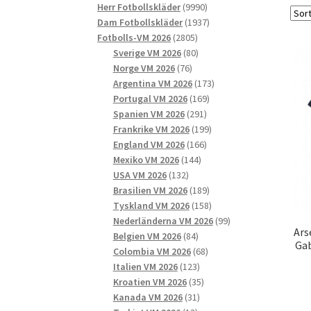
9990
produkter
Herr Fotbollskläder
9990
produkter
1937
Dam Fotbollskläder
1937
2805
produkter
Fotbolls-VM 2026
2805
produkter
80
Sverige VM 2026
80
76
produkter
Norge VM 2026
76
produkter
173
Argentina VM 2026
173
169
produkter
Portugal VM 2026
169
291
produkter
Spanien VM 2026
291
produkter
199
Frankrike VM 2026
199
166
produkter
England VM 2026
166
144
produkter
Mexiko VM 2026
144
132
produkter
USA VM 2026
132
produkter
189
Brasilien VM 2026
189
produkter
158
Tyskland VM 2026
158
produkter
99
Nederländerna VM 2026
99
Ars
84
produkter
Belgien VM 2026
84
Gab
produkter
68
Colombia VM 2026
68
123
produkter
Italien VM 2026
123
produkter
35
Kroatien VM 2026
35
31
produkter
Kanada VM 2026
31