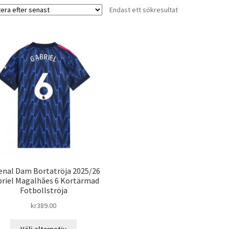
Endast ett sökresultat
enal Dam Bortatröja 2025/26
riel Magalhães 6 Kortärmad
Fotbollströja
kr
389.00
Den