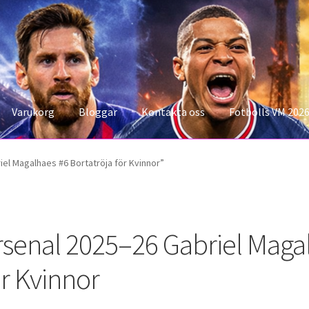
Varukorg
Bloggar
Kontakta oss
Fotbolls VM 202
konto
Storleksguiden
Varukorg
el Magalhaes #6 Bortatröja för Kvinnor”
rsenal 2025–26 Gabriel Magal
ör Kvinnor