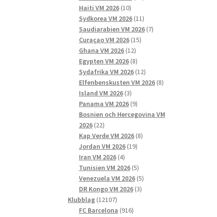
10
produkter
Haiti VM 2026
10
produkter
11
Sydkorea VM 2026
11
produkter
7
Saudiarabien VM 2026
7
15
produkter
Curaçao VM 2026
15
12
produkter
Ghana VM 2026
12
produkter
8
Egypten VM 2026
8
produkter
12
Sydafrika VM 2026
12
produkter
8
Elfenbenskusten VM 2026
8
3
produkter
Island VM 2026
3
produkter
9
Panama VM 2026
9
produkter
Bosnien och Hercegovina VM
22
2026
22
produkter
8
Kap Verde VM 2026
8
19
produkter
Jordan VM 2026
19
4
produkter
Iran VM 2026
4
produkter
5
Tunisien VM 2026
5
produkter
5
Venezuela VM 2026
5
3
produkter
DR Kongo VM 2026
3
12107
produkter
Klubblag
12107
produkter
916
FC Barcelona
916