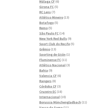
6
produkter
Málaga CF
6
5
produkter
Girona FC
5
7
produkter
RC Lens
7
produkter
13
Atlético Mineiro
13
5
produkter
Botafogo
5
5
produkter
Remo
5
produkter
14
São Paulo FC
14
produkter
9
New York Red Bulls
9
produkter
5
Sport Club do Recife
5
13
produkter
Grêmio
13
produkter
1
Sporting de Gijón
1
11
produkt
Fluminense FC
11
produkter
3
Atlético Nacional
3
9
produkter
Bahia
9
produkter
6
Valencia CF
6
8
produkter
Rangers
8
produkter
3
Córdoba CF
3
produkter
18
Cruzeiro EC
18
produkter
10
Internacional
10
produkter
11
Borussia Mönchengladbach
11
11
produkter
Vasco da Gama
11