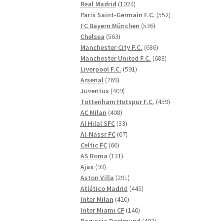
1024
produkter
Real Madrid
1024
produkter
552
Paris Saint-Germain F.C.
552
536
produkter
FC Bayern München
536
563
produkter
Chelsea
563
produkter
686
Manchester City F.C.
686
produkter
688
Manchester United F.C.
688
591
produkter
Liverpool F.C.
591
769
produkter
Arsenal
769
produkter
409
Juventus
409
produkter
459
Tottenham Hotspur F.C.
459
408
produkter
AC Milan
408
produkter
33
Al Hilal SFC
33
produkter
67
Al-Nassr FC
67
66
produkter
Celtic FC
66
produkter
131
AS Roma
131
93
produkter
Ajax
93
produkter
291
Aston Villa
291
produkter
445
Atlético Madrid
445
420
produkter
Inter Milan
420
produkter
146
Inter Miami CF
146
produkter
402
Borussia Dortmund
402