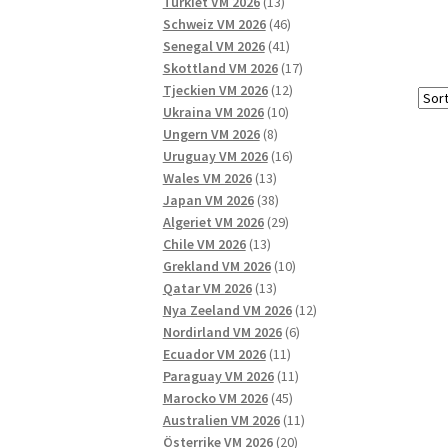
13
produkter
Turkiet VM 2026
13
produkter
46
Schweiz VM 2026
46
41
produkter
Senegal VM 2026
41
produkter
17
Skottland VM 2026
17
12
produkter
Tjeckien VM 2026
12
10
produkter
Ukraina VM 2026
10
8
produkter
Ungern VM 2026
8
produkter
16
Uruguay VM 2026
16
13
produkter
Wales VM 2026
13
produkter
38
Japan VM 2026
38
produkter
29
Algeriet VM 2026
29
13
produkter
Chile VM 2026
13
produkter
10
Grekland VM 2026
10
13
produkter
Qatar VM 2026
13
produkter
12
Nya Zeeland VM 2026
12
6
produkter
Nordirland VM 2026
6
11
produkter
Ecuador VM 2026
11
produkter
11
Paraguay VM 2026
11
45
produkter
Marocko VM 2026
45
produkter
11
Australien VM 2026
11
20
produkter
Österrike VM 2026
20