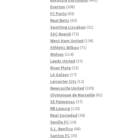
208
produkter
Everton
208
63
produkter
FC Porto
63
produkter
63
Real Betis
63
produkter
31
Sporting Lissabon
31
72
produkter
SSC Napoli
72
produkter
136
West Ham United
136
71
produkter
Athletic Bilbao
71
114
produkter
Wolves
114
produkter
15
Leeds United
15
23
produkter
River Plate
23
17
produkter
LA Galaxy
17
produkter
12
Leicester City
12
produkter
189
Newcastle United
189
produkter
61
Olympique de Marseille
61
37
produkter
SE Palmeiras
37
120
produkter
RB Leipzig
120
produkter
36
Real Sociedad
36
24
produkter
Sevilla FC
24
produkter
68
S.L. Benfica
68
35
produkter
Santos FC
35