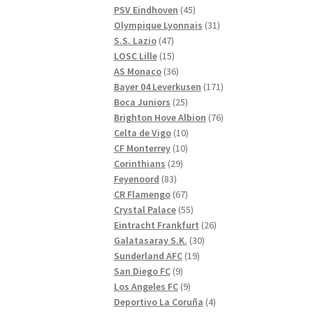
produkter
45
PSV Eindhoven
45
produkter
31
Olympique Lyonnais
31
47
produkter
S.S. Lazio
47
produkter
15
LOSC Lille
15
produkter
36
AS Monaco
36
produkter
171
Bayer 04 Leverkusen
171
25
produkter
Boca Juniors
25
produkter
76
Brighton Hove Albion
76
10
produkter
Celta de Vigo
10
10
produkter
CF Monterrey
10
29
produkter
Corinthians
29
83
produkter
Feyenoord
83
produkter
67
CR Flamengo
67
produkter
55
Crystal Palace
55
produkter
26
Eintracht Frankfurt
26
30
produkter
Galatasaray S.K.
30
19
produkter
Sunderland AFC
19
9
produkter
San Diego FC
9
produkter
9
Los Angeles FC
9
produkter
4
Deportivo La Coruña
4