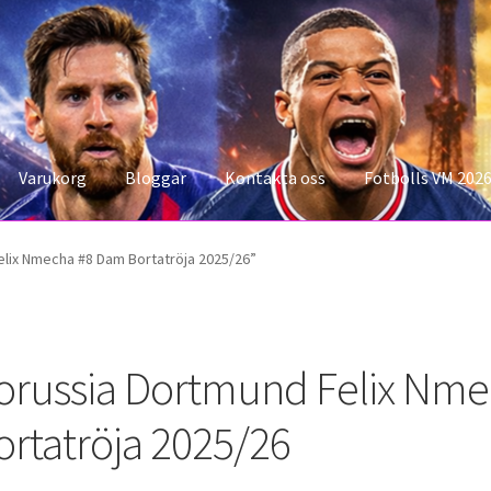
Varukorg
Bloggar
Kontakta oss
Fotbolls VM 202
konto
Storleksguiden
Varukorg
lix Nmecha #8 Dam Bortatröja 2025/26”
orussia Dortmund Felix Nm
ortatröja 2025/26