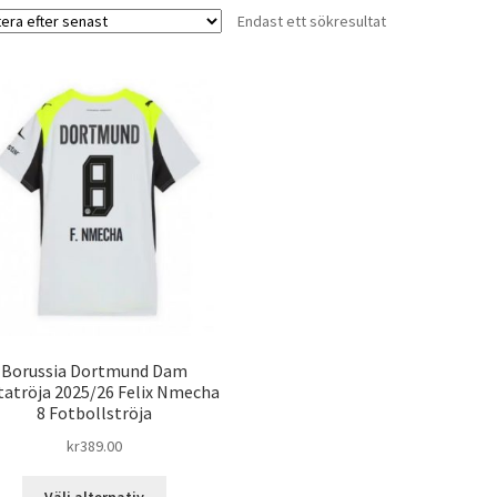
Endast ett sökresultat
Borussia Dortmund Dam
tatröja 2025/26 Felix Nmecha
8 Fotbollströja
kr
389.00
Den