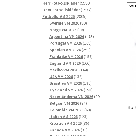
9990
produkter
Herr Fotbollskläder
9990
produkter
1937
Dam Fotbollskläder
1937
2805
produkter
Fotbolls-VM 2026
2805
produkter
80
Sverige VM 2026
80
76
produkter
Norge VM 2026
76
produkter
173
Argentina VM 2026
173
169
produkter
Portugal VM 2026
169
291
produkter
Spanien VM 2026
291
produkter
199
Frankrike VM 2026
199
166
produkter
England VM 2026
166
144
produkter
Mexiko VM 2026
144
132
produkter
USA VM 2026
132
produkter
189
Brasilien VM 2026
189
produkter
158
Tyskland VM 2026
158
produkter
99
Nederländerna VM 2026
99
84
produkter
Belgien VM 2026
84
Bor
produkter
68
Colombia VM 2026
68
123
produkter
Italien VM 2026
123
produkter
35
Kroatien VM 2026
35
31
produkter
Kanada VM 2026
31