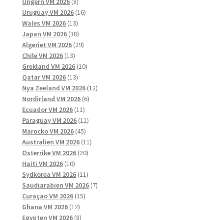
8
produkter
Ungern VM 2026
8
produkter
16
Uruguay VM 2026
16
13
produkter
Wales VM 2026
13
produkter
38
Japan VM 2026
38
produkter
29
Algeriet VM 2026
29
13
produkter
Chile VM 2026
13
produkter
10
Grekland VM 2026
10
13
produkter
Qatar VM 2026
13
produkter
12
Nya Zeeland VM 2026
12
6
produkter
Nordirland VM 2026
6
11
produkter
Ecuador VM 2026
11
produkter
11
Paraguay VM 2026
11
45
produkter
Marocko VM 2026
45
produkter
11
Australien VM 2026
11
20
produkter
Österrike VM 2026
20
10
produkter
Haiti VM 2026
10
produkter
11
Sydkorea VM 2026
11
produkter
7
Saudiarabien VM 2026
7
15
produkter
Curaçao VM 2026
15
12
produkter
Ghana VM 2026
12
produkter
8
Egypten VM 2026
8