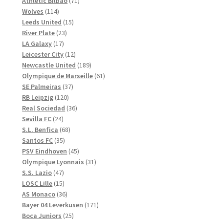
71
produkter
Athletic Bilbao
71
114
produkter
Wolves
114
produkter
15
Leeds United
15
23
produkter
River Plate
23
17
produkter
LA Galaxy
17
produkter
12
Leicester City
12
produkter
189
Newcastle United
189
produkter
61
Olympique de Marseille
61
37
produkter
SE Palmeiras
37
120
produkter
RB Leipzig
120
produkter
36
Real Sociedad
36
24
produkter
Sevilla FC
24
produkter
68
S.L. Benfica
68
35
produkter
Santos FC
35
produkter
45
PSV Eindhoven
45
produkter
31
Olympique Lyonnais
31
47
produkter
S.S. Lazio
47
produkter
15
LOSC Lille
15
produkter
36
AS Monaco
36
produkter
171
Bayer 04 Leverkusen
171
25
produkter
Boca Juniors
25