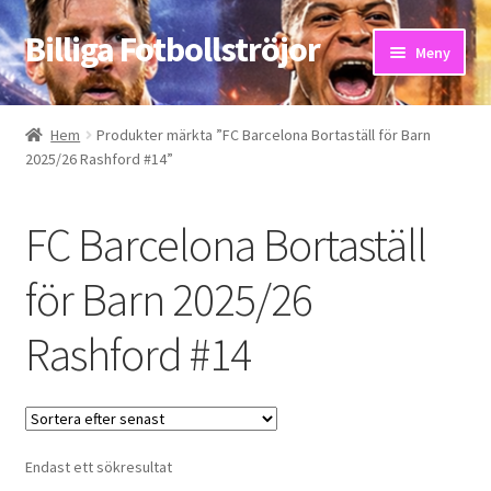
Billiga Fotbollströjor
Hoppa
Hoppa
Meny
till
till
navigering
innehåll
Hem
Hem
Produkter märkta ”FC Barcelona Bortaställ för Barn
2025/26 Rashford #14”
Bloggar
Butik
FC Barcelona Bortaställ
Kassa
för Barn 2025/26
Rashford #14
Kontakta oss
Mitt konto
Storleksguiden
Endast ett sökresultat