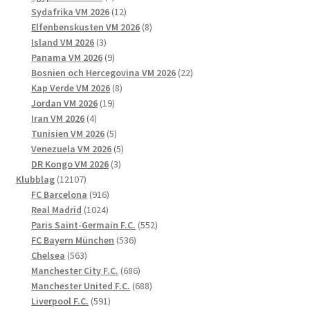
produkter
12
Sydafrika VM 2026
12
produkter
8
Elfenbenskusten VM 2026
8
3
produkter
Island VM 2026
3
produkter
9
Panama VM 2026
9
produkter
22
Bosnien och Hercegovina VM 2026
22
8
produkter
Kap Verde VM 2026
8
19
produkter
Jordan VM 2026
19
4
produkter
Iran VM 2026
4
produkter
5
Tunisien VM 2026
5
produkter
5
Venezuela VM 2026
5
3
produkter
DR Kongo VM 2026
3
12107
produkter
Klubblag
12107
produkter
916
FC Barcelona
916
1024
produkter
Real Madrid
1024
produkter
552
Paris Saint-Germain F.C.
552
536
produkter
FC Bayern München
536
563
produkter
Chelsea
563
produkter
686
Manchester City F.C.
686
produkter
688
Manchester United F.C.
688
591
produkter
Liverpool F.C.
591