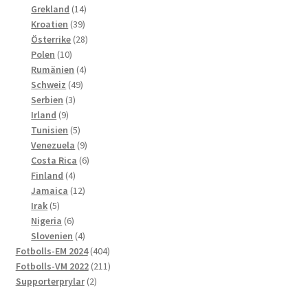
produkter
14
Grekland
14
39
produkter
Kroatien
39
produkter
28
Österrike
28
10
produkter
Polen
10
produkter
4
Rumänien
4
49
produkter
Schweiz
49
3
produkter
Serbien
3
9
produkter
Irland
9
produkter
5
Tunisien
5
produkter
9
Venezuela
9
produkter
6
Costa Rica
6
4
produkter
Finland
4
produkter
12
Jamaica
12
5
produkter
Irak
5
produkter
6
Nigeria
6
produkter
4
Slovenien
4
produkter
404
Fotbolls-EM 2024
404
produkter
211
Fotbolls-VM 2022
211
2
produkter
Supporterprylar
2
produkter