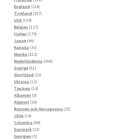
224
produkter
England
224
produkter
257
Tyskland
257
154
produkter
USA
154
produkter
127
Belgien
127
179
produkter
Italien
179
46
produkter
Japan
46
produkter
33
Kanada
33
produkter
212
Mexiko
212
produkter
260
Nederländerna
260
81
produkter
Sverige
81
produkter
22
Skottland
22
12
produkter
Ukraina
12
produkter
14
Tjeckien
14
9
produkter
Albanien
9
produkter
30
Algeriet
30
produkter
25
Bosnien och Hercegovina
25
14
produkter
Chile
14
produkter
69
Colombia
69
32
produkter
Danmark
32
3
produkter
Georgien
3