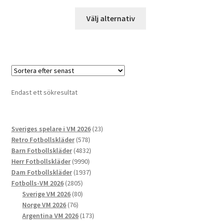
Den
Välj alternativ
här
produkten
har
flera
varianter.
De
Endast ett sökresultat
olika
alternativen
kan
23
Sveriges spelare i VM 2026
23
väljas
578
produkter
Retro Fotbollskläder
578
på
produkter
4832
Barn Fotbollskläder
4832
produktsidan
9990
produkter
Herr Fotbollskläder
9990
produkter
1937
Dam Fotbollskläder
1937
2805
produkter
Fotbolls-VM 2026
2805
produkter
80
Sverige VM 2026
80
76
produkter
Norge VM 2026
76
produkter
173
Argentina VM 2026
173