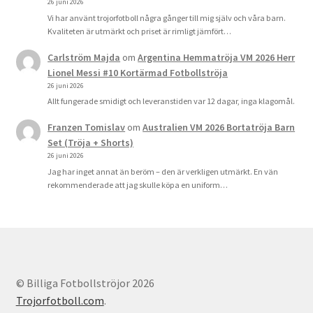
26 juni 2026
Vi har använt trojorfotboll några gånger till mig själv och våra barn.
Kvaliteten är utmärkt och priset är rimligt jämfört…
Carlström Majda
om
Argentina Hemmatröja VM 2026 Herr
Lionel Messi #10 Kortärmad Fotbollströja
26 juni 2026
Allt fungerade smidigt och leveranstiden var 12 dagar, inga klagomål.
Franzen Tomislav
om
Australien VM 2026 Bortatröja Barn
Set (Tröja + Shorts)
26 juni 2026
Jag har inget annat än beröm – den är verkligen utmärkt. En vän
rekommenderade att jag skulle köpa en uniform…
© Billiga Fotbollströjor 2026
Trojorfotboll.com
.