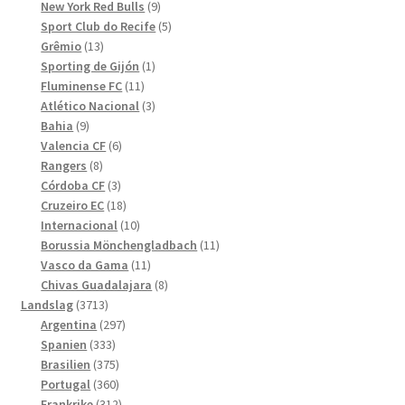
produkter
9
New York Red Bulls
9
produkter
5
Sport Club do Recife
5
13
produkter
Grêmio
13
produkter
1
Sporting de Gijón
1
11
produkt
Fluminense FC
11
produkter
3
Atlético Nacional
3
9
produkter
Bahia
9
produkter
6
Valencia CF
6
8
produkter
Rangers
8
produkter
3
Córdoba CF
3
produkter
18
Cruzeiro EC
18
produkter
10
Internacional
10
produkter
11
Borussia Mönchengladbach
11
11
produkter
Vasco da Gama
11
produkter
8
Chivas Guadalajara
8
3713
produkter
Landslag
3713
produkter
297
Argentina
297
333
produkter
Spanien
333
produkter
375
Brasilien
375
produkter
360
Portugal
360
produkter
312
Frankrike
312