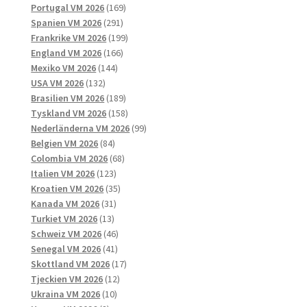
169
produkter
Portugal VM 2026
169
291
produkter
Spanien VM 2026
291
produkter
199
Frankrike VM 2026
199
166
produkter
England VM 2026
166
144
produkter
Mexiko VM 2026
144
132
produkter
USA VM 2026
132
produkter
189
Brasilien VM 2026
189
produkter
158
Tyskland VM 2026
158
produkter
99
Nederländerna VM 2026
99
84
produkter
Belgien VM 2026
84
produkter
68
Colombia VM 2026
68
123
produkter
Italien VM 2026
123
produkter
35
Kroatien VM 2026
35
31
produkter
Kanada VM 2026
31
13
produkter
Turkiet VM 2026
13
produkter
46
Schweiz VM 2026
46
41
produkter
Senegal VM 2026
41
produkter
17
Skottland VM 2026
17
12
produkter
Tjeckien VM 2026
12
10
produkter
Ukraina VM 2026
10