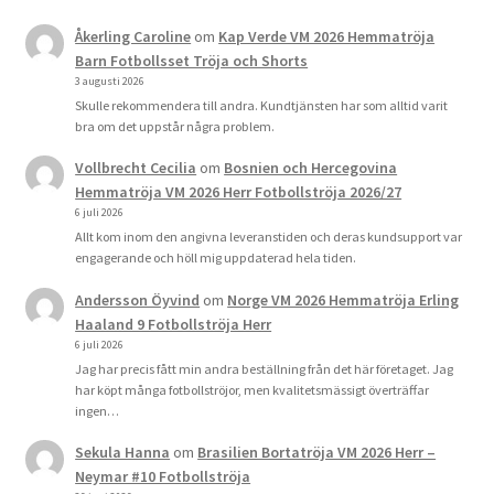
Åkerling Caroline
om
Kap Verde VM 2026 Hemmatröja
Barn Fotbollsset Tröja och Shorts
3 augusti 2026
Skulle rekommendera till andra. Kundtjänsten har som alltid varit
bra om det uppstår några problem.
Vollbrecht Cecilia
om
Bosnien och Hercegovina
Hemmatröja VM 2026 Herr Fotbollströja 2026/27
6 juli 2026
Allt kom inom den angivna leveranstiden och deras kundsupport var
engagerande och höll mig uppdaterad hela tiden.
Andersson Öyvind
om
Norge VM 2026 Hemmatröja Erling
Haaland 9 Fotbollströja Herr
6 juli 2026
Jag har precis fått min andra beställning från det här företaget. Jag
har köpt många fotbollströjor, men kvalitetsmässigt överträffar
ingen…
Sekula Hanna
om
Brasilien Bortatröja VM 2026 Herr –
Neymar #10 Fotbollströja