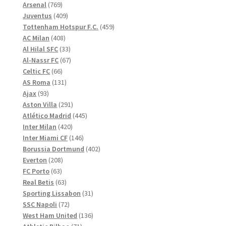
769
produkter
Arsenal
769
produkter
409
Juventus
409
produkter
459
Tottenham Hotspur F.C.
459
408
produkter
AC Milan
408
produkter
33
Al Hilal SFC
33
produkter
67
Al-Nassr FC
67
66
produkter
Celtic FC
66
produkter
131
AS Roma
131
93
produkter
Ajax
93
produkter
291
Aston Villa
291
produkter
445
Atlético Madrid
445
420
produkter
Inter Milan
420
produkter
146
Inter Miami CF
146
produkter
402
Borussia Dortmund
402
208
produkter
Everton
208
63
produkter
FC Porto
63
produkter
63
Real Betis
63
produkter
31
Sporting Lissabon
31
72
produkter
SSC Napoli
72
produkter
136
West Ham United
136