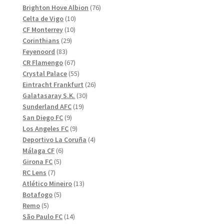
produkter
76
Brighton Hove Albion
76
10
produkter
Celta de Vigo
10
10
produkter
CF Monterrey
10
29
produkter
Corinthians
29
83
produkter
Feyenoord
83
produkter
67
CR Flamengo
67
produkter
55
Crystal Palace
55
produkter
26
Eintracht Frankfurt
26
30
produkter
Galatasaray S.K.
30
19
produkter
Sunderland AFC
19
9
produkter
San Diego FC
9
produkter
9
Los Angeles FC
9
produkter
4
Deportivo La Coruña
4
6
produkter
Málaga CF
6
5
produkter
Girona FC
5
7
produkter
RC Lens
7
produkter
13
Atlético Mineiro
13
5
produkter
Botafogo
5
5
produkter
Remo
5
produkter
14
São Paulo FC
14