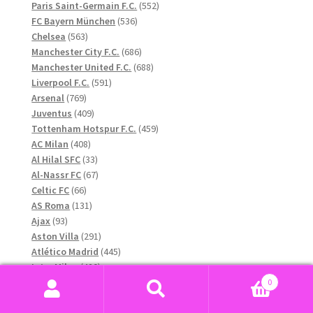
produkter
552
Paris Saint-Germain F.C.
552
536
produkter
FC Bayern München
536
563
produkter
Chelsea
563
produkter
686
Manchester City F.C.
686
produkter
688
Manchester United F.C.
688
591
produkter
Liverpool F.C.
591
769
produkter
Arsenal
769
produkter
409
Juventus
409
produkter
459
Tottenham Hotspur F.C.
459
408
produkter
AC Milan
408
produkter
33
Al Hilal SFC
33
produkter
67
Al-Nassr FC
67
66
produkter
Celtic FC
66
produkter
131
AS Roma
131
93
produkter
Ajax
93
produkter
291
Aston Villa
291
produkter
445
Atlético Madrid
445
420
produkter
Inter Milan
420
produkter
146
Inter Miami CF
146
0
produkter
402
Sök
Sök
Borussia Dortmund
402
208
produkter