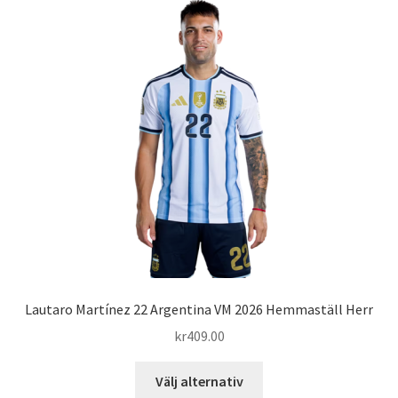
varianter.
De
olika
alternativen
kan
väljas
på
produktsidan
Lautaro Martínez 22 Argentina VM 2026 Hemmaställ Herr
kr
409.00
Den
Välj alternativ
här