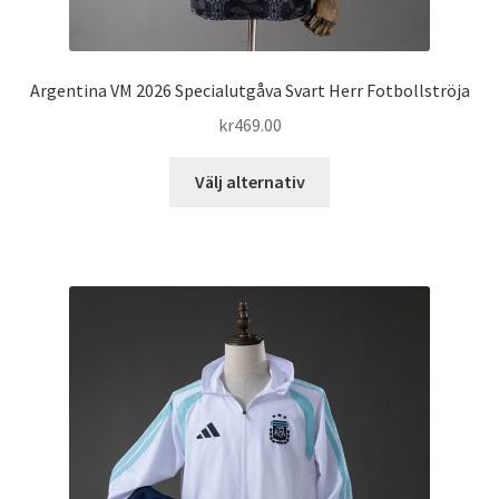
Argentina VM 2026 Specialutgåva Svart Herr Fotbollströja
kr
469.00
Den
Välj alternativ
här
produkten
har
flera
varianter.
De
olika
alternativen
kan
väljas
på