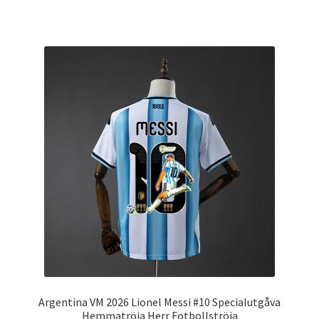
produkten
har
flera
varianter.
De
olika
alternativen
kan
väljas
på
produktsidan
Argentina VM 2026 Lionel Messi #10 Specialutgåva
Hemmatröja Herr Fotbollströja