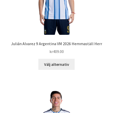
produktsidan
Julián Alvarez 9 Argentina VM 2026 Hemmaställ Herr
kr
409.00
Den
Välj alternativ
här
produkten
har
flera
varianter.
De
olika
alternativen