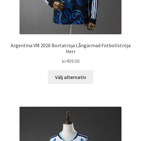
Argentina VM 2026 Bortatröja Långärmad Fotbollströja
Herr
kr
409.00
Den
Välj alternativ
här
produkten
har
flera
varianter.
De
olika
alternativen