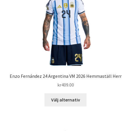
kan
väljas
på
produktsidan
Enzo Fernández 24 Argentina VM 2026 Hemmaställ Herr
kr
409.00
Den
Välj alternativ
här
produkten
har
flera