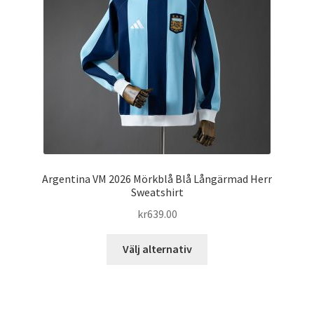
kan
väljas
på
produktsidan
Argentina VM 2026 Mörkblå Blå Långärmad Herr
Sweatshirt
kr
639.00
Den
Välj alternativ
här
produkten
har
flera