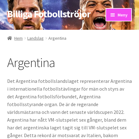
Billiga Fotbollströjor
Hoppa
Hoppa
Meny
till
till
navigering
innehåll
Hem
Hem
Landslag
Argentina
Bloggar
Argentina
Butik
Kassa
Det Argentina fotbollslandslaget representerar Argentina
i internationella fotbollstävlingar för män och styrs av
Kontakta oss
det Argentina fotbollsförbundet, Argentina
fotbollsstyrande organ. De är de regerande
Mitt konto
världsmästarna och vann det senaste världscupen 2022.
Argentina har nått VM-slutspelet sex gånger, bland dem
har det argentinska laget tagit sig till VM-slutspelet sex
Storleksguiden
gånger. Detta rekord är motsvarat av Italien, bakom