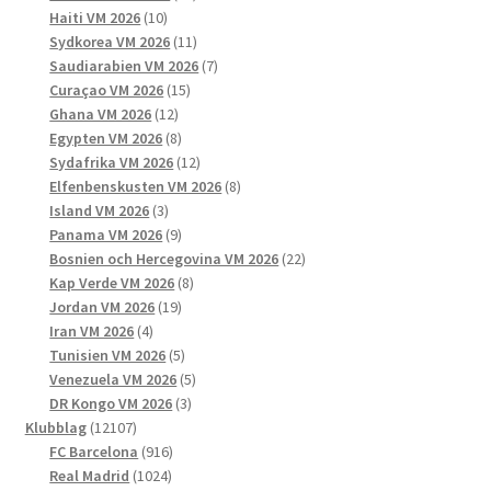
10
produkter
Haiti VM 2026
10
produkter
11
Sydkorea VM 2026
11
produkter
7
Saudiarabien VM 2026
7
15
produkter
Curaçao VM 2026
15
12
produkter
Ghana VM 2026
12
produkter
8
Egypten VM 2026
8
produkter
12
Sydafrika VM 2026
12
produkter
8
Elfenbenskusten VM 2026
8
3
produkter
Island VM 2026
3
produkter
9
Panama VM 2026
9
produkter
22
Bosnien och Hercegovina VM 2026
22
8
produkter
Kap Verde VM 2026
8
19
produkter
Jordan VM 2026
19
4
produkter
Iran VM 2026
4
produkter
5
Tunisien VM 2026
5
produkter
5
Venezuela VM 2026
5
3
produkter
DR Kongo VM 2026
3
12107
produkter
Klubblag
12107
produkter
916
FC Barcelona
916
1024
produkter
Real Madrid
1024