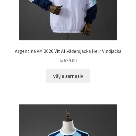
produktsidan
Argentina VM 2026 Vit Allvädersjacka Herr Vindjacka
kr
639.00
Den
Välj alternativ
här
produkten
har
flera
varianter.
De
olika
alternativen