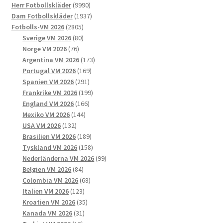
9990
produkter
Herr Fotbollskläder
9990
produkter
1937
Dam Fotbollskläder
1937
2805
produkter
Fotbolls-VM 2026
2805
produkter
80
Sverige VM 2026
80
76
produkter
Norge VM 2026
76
produkter
173
Argentina VM 2026
173
169
produkter
Portugal VM 2026
169
291
produkter
Spanien VM 2026
291
produkter
199
Frankrike VM 2026
199
166
produkter
England VM 2026
166
144
produkter
Mexiko VM 2026
144
132
produkter
USA VM 2026
132
produkter
189
Brasilien VM 2026
189
produkter
158
Tyskland VM 2026
158
produkter
99
Nederländerna VM 2026
99
84
produkter
Belgien VM 2026
84
produkter
68
Colombia VM 2026
68
123
produkter
Italien VM 2026
123
produkter
35
Kroatien VM 2026
35
31
produkter
Kanada VM 2026
31