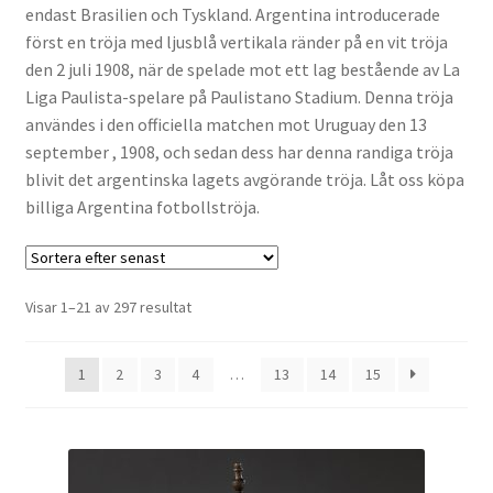
endast Brasilien och Tyskland. Argentina introducerade
Varukorg
först en tröja med ljusblå vertikala ränder på en vit tröja
den 2 juli 1908, när de spelade mot ett lag bestående av La
Liga Paulista-spelare på Paulistano Stadium. Denna tröja
användes i den officiella matchen mot Uruguay den 13
september , 1908, och sedan dess har denna randiga tröja
blivit det argentinska lagets avgörande tröja. Låt oss köpa
billiga Argentina fotbollströja.
Sortera
Visar 1–21 av 297 resultat
efter
senaste
1
2
3
4
…
13
14
15