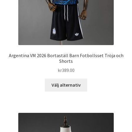
produktsidan
Argentina VM 2026 Bortaställ Barn Fotbollsset Tröja och
Shorts
kr
389.00
Den
Välj alternativ
här
produkten
har
flera
varianter.
De