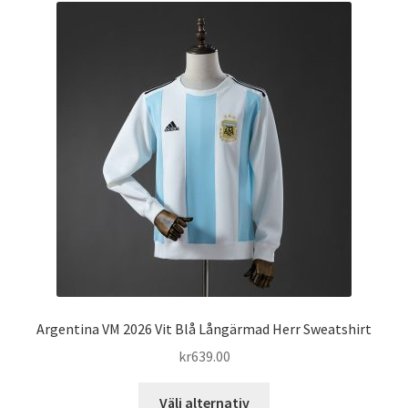
varianter.
De
olika
alternativen
kan
väljas
på
produktsidan
Argentina VM 2026 Vit Blå Långärmad Herr Sweatshirt
kr
639.00
Den
Välj alternativ