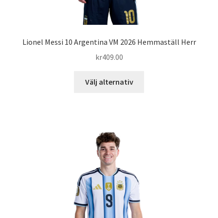
Lionel Messi 10 Argentina VM 2026 Hemmaställ Herr
kr
409.00
Den
Välj alternativ
här
produkten
har
flera
varianter.
De
olika
alternativen
kan
väljas
på