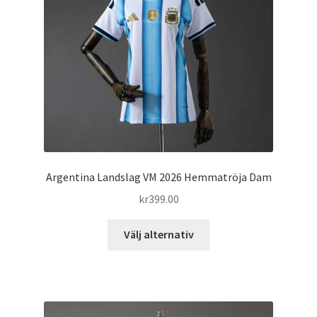
kan
väljas
på
produktsidan
Argentina Landslag VM 2026 Hemmatröja Dam
kr
399.00
Den
Välj alternativ
här
produkten
har
flera
varianter.