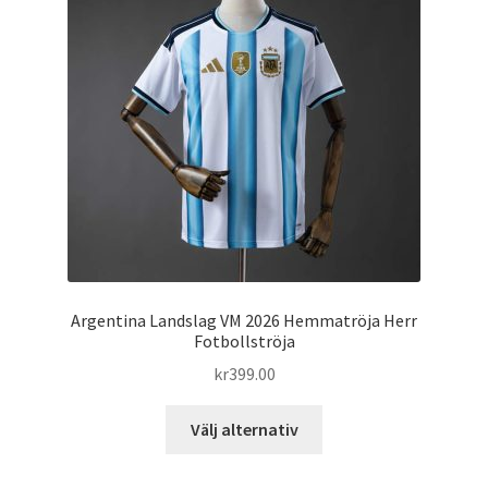
olika
alternativen
kan
väljas
på
produktsidan
Argentina Landslag VM 2026 Hemmatröja Herr
Fotbollströja
kr
399.00
Den
Välj alternativ
här
produkten