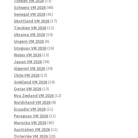
13
produkter
Turkiet VM 2026
13
produkter
46
Schweiz VM 2026
46
41
produkter
Senegal VM 2026
41
produkter
17
Skottland VM 2026
17
12
produkter
Tjeckien VM 2026
12
10
produkter
Ukraina VM 2026
10
8
produkter
Ungern VM 2026
8
produkter
16
Uruguay VM 2026
16
13
produkter
Wales VM 2026
13
produkter
38
Japan VM 2026
38
produkter
29
Algeriet VM 2026
29
13
produkter
Chile VM 2026
13
produkter
10
Grekland VM 2026
10
13
produkter
Qatar VM 2026
13
produkter
12
Nya Zeeland VM 2026
12
6
produkter
Nordirland VM 2026
6
11
produkter
Ecuador VM 2026
11
produkter
11
Paraguay VM 2026
11
45
produkter
Marocko VM 2026
45
produkter
11
Australien VM 2026
11
20
produkter
Österrike VM 2026
20