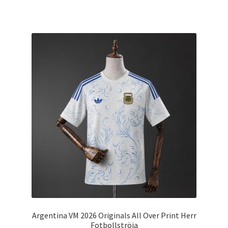
produkten
har
flera
varianter.
De
olika
alternativen
kan
väljas
på
produktsidan
Argentina VM 2026 Originals All Over Print Herr
Fotbollströja