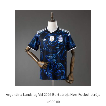
har
flera
varianter.
De
olika
alternativen
kan
väljas
på
produktsidan
Argentina Landslag VM 2026 Bortatröja Herr Fotbollströja
kr
399.00