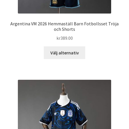
Argentina VM 2026 Hemmaställ Barn Fotbollsset Tröja
och Shorts
kr
389.00
Den
Välj alternativ
här
produkten
har
flera
varianter.
De
olika
alternativen
kan
väljas
på