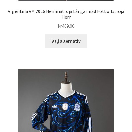
Argentina VM 2026 Hemmatröja Långärmad Fotbollströja
Herr
kr
409.00
Den
Välj alternativ
här
produkten
har
flera
varianter.
De
olika
alternativen
kan
väljas
på
produktsidan