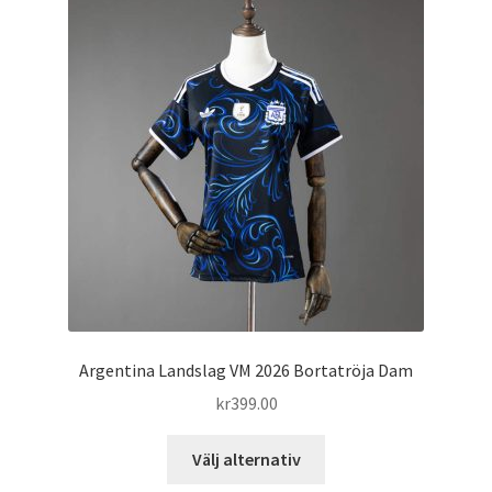
De
olika
alternativen
kan
väljas
på
produktsidan
Argentina Landslag VM 2026 Bortatröja Dam
kr
399.00
Den
Välj alternativ
här