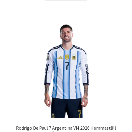
produkten
har
flera
varianter.
De
olika
alternativen
kan
väljas
på
produktsidan
Rodrigo De Paul 7 Argentina VM 2026 Hemmaställ