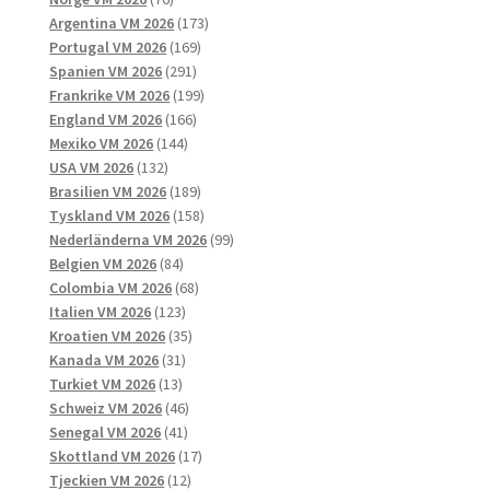
produkter
173
Argentina VM 2026
173
169
produkter
Portugal VM 2026
169
291
produkter
Spanien VM 2026
291
produkter
199
Frankrike VM 2026
199
166
produkter
England VM 2026
166
144
produkter
Mexiko VM 2026
144
132
produkter
USA VM 2026
132
produkter
189
Brasilien VM 2026
189
produkter
158
Tyskland VM 2026
158
produkter
99
Nederländerna VM 2026
99
84
produkter
Belgien VM 2026
84
produkter
68
Colombia VM 2026
68
123
produkter
Italien VM 2026
123
produkter
35
Kroatien VM 2026
35
31
produkter
Kanada VM 2026
31
13
produkter
Turkiet VM 2026
13
produkter
46
Schweiz VM 2026
46
41
produkter
Senegal VM 2026
41
produkter
17
Skottland VM 2026
17
12
produkter
Tjeckien VM 2026
12