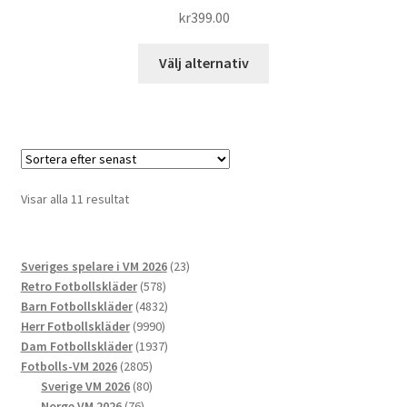
kr
399.00
Den
Välj alternativ
här
produkten
har
flera
varianter.
De
Sortera
Visar alla 11 resultat
olika
efter
alternativen
senaste
kan
23
Sveriges spelare i VM 2026
23
väljas
578
produkter
Retro Fotbollskläder
578
på
produkter
4832
Barn Fotbollskläder
4832
produktsidan
9990
produkter
Herr Fotbollskläder
9990
produkter
1937
Dam Fotbollskläder
1937
2805
produkter
Fotbolls-VM 2026
2805
produkter
80
Sverige VM 2026
80
76
produkter
Norge VM 2026
76