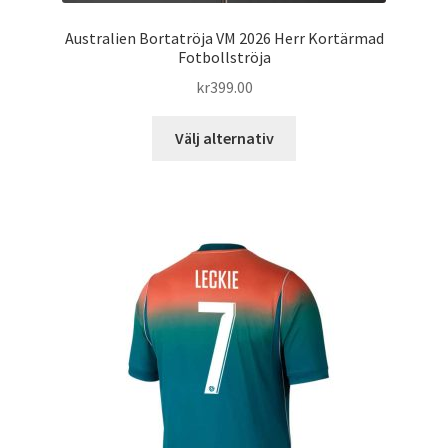
Australien Bortatröja VM 2026 Herr Kortärmad
Fotbollströja
kr
399.00
Den
Välj alternativ
här
produkten
har
flera
varianter.
De
olika
alternativen
kan
väljas
på
produktsidan