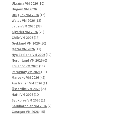
10
produkter
Ukraina VM 2026
10
8
produkter
Ungern VM 2026
8
produkter
16
Uruguay VM 2026
16
13
produkter
Wales VM 2026
13
produkter
38
Japan VM 2026
38
produkter
29
Algeriet VM 2026
29
13
produkter
Chile VM 2026
13
produkter
10
Grekland VM 2026
10
13
produkter
Qatar VM 2026
13
produkter
12
Nya Zeeland VM 2026
12
6
produkter
Nordirland VM 2026
6
11
produkter
Ecuador VM 2026
11
produkter
11
Paraguay VM 2026
11
45
produkter
Marocko VM 2026
45
produkter
11
Australien VM 2026
11
20
produkter
Österrike VM 2026
20
10
produkter
Haiti VM 2026
10
produkter
11
Sydkorea VM 2026
11
produkter
7
Saudiarabien VM 2026
7
15
produkter
Curaçao VM 2026
15