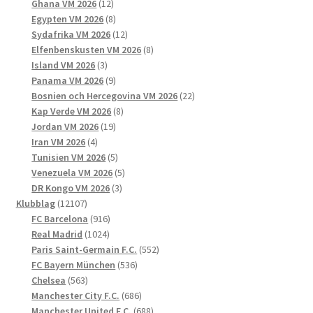
12
produkter
Ghana VM 2026
12
produkter
8
Egypten VM 2026
8
produkter
12
Sydafrika VM 2026
12
produkter
8
Elfenbenskusten VM 2026
8
3
produkter
Island VM 2026
3
produkter
9
Panama VM 2026
9
produkter
22
Bosnien och Hercegovina VM 2026
22
8
produkter
Kap Verde VM 2026
8
19
produkter
Jordan VM 2026
19
4
produkter
Iran VM 2026
4
produkter
5
Tunisien VM 2026
5
produkter
5
Venezuela VM 2026
5
3
produkter
DR Kongo VM 2026
3
12107
produkter
Klubblag
12107
produkter
916
FC Barcelona
916
1024
produkter
Real Madrid
1024
produkter
552
Paris Saint-Germain F.C.
552
536
produkter
FC Bayern München
536
563
produkter
Chelsea
563
produkter
686
Manchester City F.C.
686
produkter
688
Manchester United F.C.
688