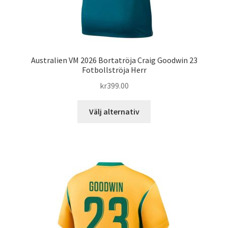
Australien VM 2026 Bortatröja Craig Goodwin 23
Fotbollströja Herr
kr
399.00
Den
Välj alternativ
här
produkten
har
flera
varianter.
De
olika
alternativen
kan