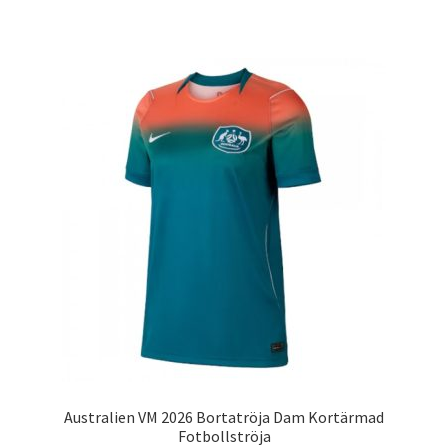
produkten
har
flera
varianter.
De
olika
alternativen
kan
väljas
på
produktsidan
Australien VM 2026 Bortatröja Dam Kortärmad
Fotbollströja