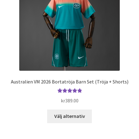
Varukorg
Australien VM 2026 Bortatröja Barn Set (Tröja + Shorts)
Betygsatt
kr
389.00
5.00
av 5
Den
Välj alternativ
här
produkten
har