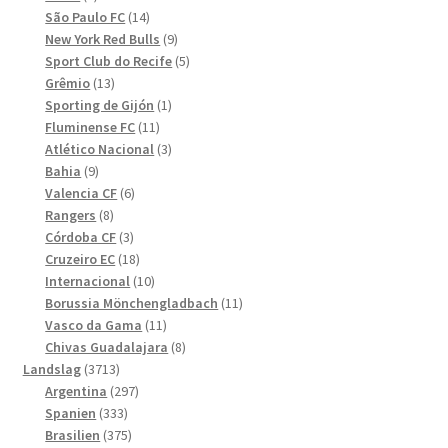
produkter
14
São Paulo FC
14
produkter
9
New York Red Bulls
9
produkter
5
Sport Club do Recife
5
13
produkter
Grêmio
13
produkter
1
Sporting de Gijón
1
11
produkt
Fluminense FC
11
produkter
3
Atlético Nacional
3
9
produkter
Bahia
9
produkter
6
Valencia CF
6
8
produkter
Rangers
8
produkter
3
Córdoba CF
3
produkter
18
Cruzeiro EC
18
produkter
10
Internacional
10
produkter
11
Borussia Mönchengladbach
11
11
produkter
Vasco da Gama
11
produkter
8
Chivas Guadalajara
8
3713
produkter
Landslag
3713
produkter
297
Argentina
297
333
produkter
Spanien
333
produkter
375
Brasilien
375