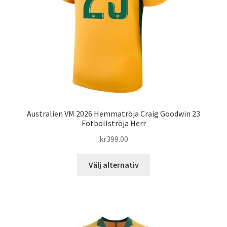
väljas
på
produktsidan
Australien VM 2026 Hemmatröja Craig Goodwin 23
Fotbollströja Herr
kr
399.00
Den
Välj alternativ
här
produkten
har
flera
varianter.