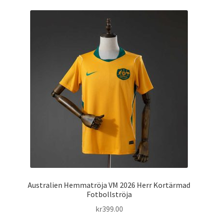
flera
varianter.
De
olika
alternativen
kan
väljas
på
produktsidan
Australien Hemmatröja VM 2026 Herr Kortärmad
Fotbollströja
kr
399.00