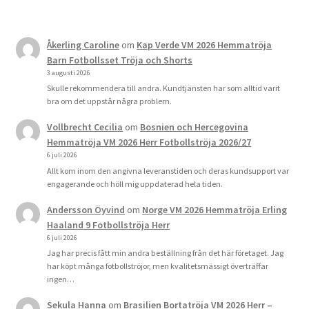
Åkerling Caroline
om
Kap Verde VM 2026 Hemmatröja
Barn Fotbollsset Tröja och Shorts
3 augusti 2026
Skulle rekommendera till andra. Kundtjänsten har som alltid varit
bra om det uppstår några problem.
Vollbrecht Cecilia
om
Bosnien och Hercegovina
Hemmatröja VM 2026 Herr Fotbollströja 2026/27
6 juli 2026
Allt kom inom den angivna leveranstiden och deras kundsupport var
engagerande och höll mig uppdaterad hela tiden.
Andersson Öyvind
om
Norge VM 2026 Hemmatröja Erling
Haaland 9 Fotbollströja Herr
6 juli 2026
Jag har precis fått min andra beställning från det här företaget. Jag
har köpt många fotbollströjor, men kvalitetsmässigt överträffar
ingen…
Sekula Hanna
om
Brasilien Bortatröja VM 2026 Herr –