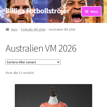
Billiga Fotbollströjor
Hoppa
Hoppa
Meny
till
till
navigering
innehåll
Hem
Hem
Fotbolls-VM 2026
Australien VM 2026
Bloggar
Australien VM 2026
Butik
Kassa
Sortera
Visar alla 11 resultat
Kontakta oss
efter
senaste
Mitt konto
Storleksguiden