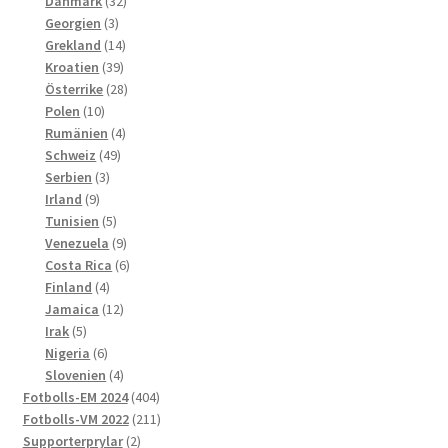
32
produkter
Danmark
32
3
produkter
Georgien
3
produkter
14
Grekland
14
39
produkter
Kroatien
39
produkter
28
Österrike
28
10
produkter
Polen
10
produkter
4
Rumänien
4
49
produkter
Schweiz
49
3
produkter
Serbien
3
9
produkter
Irland
9
produkter
5
Tunisien
5
produkter
9
Venezuela
9
produkter
6
Costa Rica
6
4
produkter
Finland
4
produkter
12
Jamaica
12
5
produkter
Irak
5
produkter
6
Nigeria
6
produkter
4
Slovenien
4
produkter
404
Fotbolls-EM 2024
404
produkter
211
Fotbolls-VM 2022
211
2
produkter
Supporterprylar
2