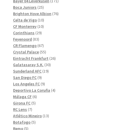
produkter
171
Bayer 04 Leverkusen
171
25
produkter
Boca Juniors
25
produkter
76
Brighton Hove Albion
76
10
produkter
Celta de Vigo
10
10
produkter
CF Monterrey
10
29
produkter
Corinthians
29
83
produkter
Feyenoord
83
produkter
67
CR Flamengo
67
produkter
55
Crystal Palace
55
produkter
26
Eintracht Frankfurt
26
30
produkter
Galatasaray S.K.
30
19
produkter
Sunderland AFC
19
9
produkter
San Diego FC
9
produkter
9
Los Angeles FC
9
produkter
4
Deportivo La Coruña
4
6
produkter
Málaga CF
6
5
produkter
Girona FC
5
7
produkter
RC Lens
7
produkter
13
Atlético Mineiro
13
5
produkter
Botafogo
5
5
produkter
Remo
5