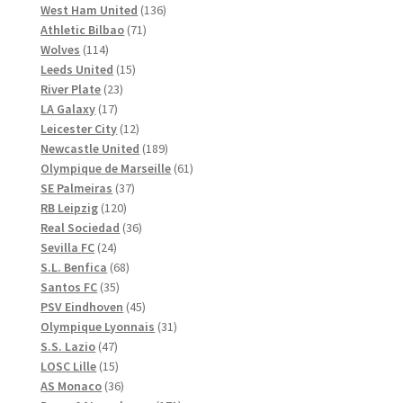
produkter
136
West Ham United
136
71
produkter
Athletic Bilbao
71
114
produkter
Wolves
114
produkter
15
Leeds United
15
23
produkter
River Plate
23
17
produkter
LA Galaxy
17
produkter
12
Leicester City
12
produkter
189
Newcastle United
189
produkter
61
Olympique de Marseille
61
37
produkter
SE Palmeiras
37
120
produkter
RB Leipzig
120
produkter
36
Real Sociedad
36
24
produkter
Sevilla FC
24
produkter
68
S.L. Benfica
68
35
produkter
Santos FC
35
produkter
45
PSV Eindhoven
45
produkter
31
Olympique Lyonnais
31
47
produkter
S.S. Lazio
47
produkter
15
LOSC Lille
15
produkter
36
AS Monaco
36