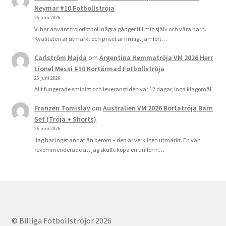
Neymar #10 Fotbollströja
26 juni 2026
Vi har använt trojorfotboll några gånger till mig själv och våra barn.
Kvaliteten är utmärkt och priset är rimligt jämfört…
Carlström Majda
om
Argentina Hemmatröja VM 2026 Herr
Lionel Messi #10 Kortärmad Fotbollströja
26 juni 2026
Allt fungerade smidigt och leveranstiden var 12 dagar, inga klagomål.
Franzen Tomislav
om
Australien VM 2026 Bortatröja Barn
Set (Tröja + Shorts)
26 juni 2026
Jag har inget annat än beröm – den är verkligen utmärkt. En vän
rekommenderade att jag skulle köpa en uniform…
© Billiga Fotbollströjor 2026