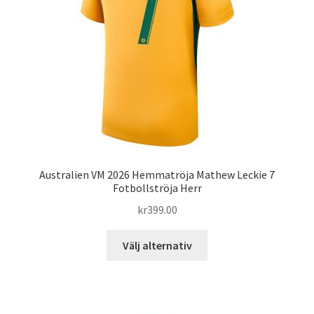
kan
väljas
på
produktsidan
Australien VM 2026 Hemmatröja Mathew Leckie 7
Fotbollströja Herr
kr
399.00
Den
Välj alternativ
här
produkten
har
flera