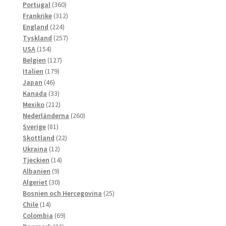
produkter
360
Portugal
360
produkter
312
Frankrike
312
224
produkter
England
224
produkter
257
Tyskland
257
154
produkter
USA
154
produkter
127
Belgien
127
179
produkter
Italien
179
46
produkter
Japan
46
produkter
33
Kanada
33
produkter
212
Mexiko
212
produkter
260
Nederländerna
260
81
produkter
Sverige
81
produkter
22
Skottland
22
12
produkter
Ukraina
12
produkter
14
Tjeckien
14
9
produkter
Albanien
9
produkter
30
Algeriet
30
produkter
25
Bosnien och Hercegovina
25
14
produkter
Chile
14
produkter
69
Colombia
69