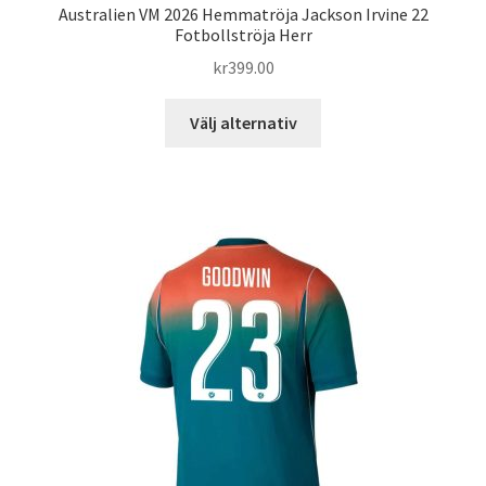
Australien VM 2026 Hemmatröja Jackson Irvine 22
Fotbollströja Herr
kr
399.00
Den
Välj alternativ
här
produkten
har
flera
varianter.
De
olika
alternativen
kan
väljas
på
produktsidan