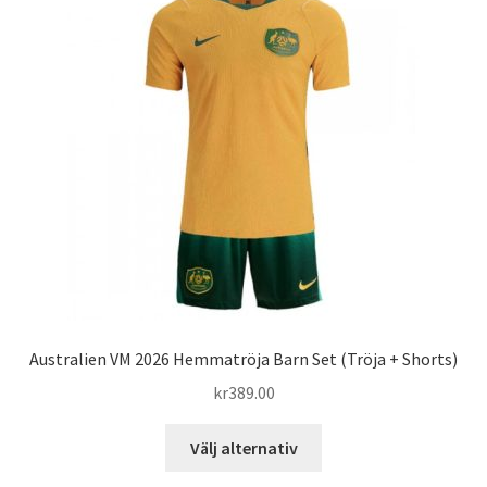
De
olika
alternativen
kan
väljas
på
produktsidan
Australien VM 2026 Hemmatröja Barn Set (Tröja + Shorts)
kr
389.00
Den
Välj alternativ
här