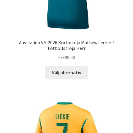
Australien VM 2026 Bortatröja Mathew Leckie 7
Fotbollströja Herr
kr
399.00
Den
Välj alternativ
här
produkten
har
flera
varianter.
De
olika
alternativen