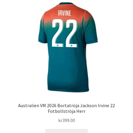
varianter.
De
olika
alternativen
kan
väljas
på
produktsidan
Australien VM 2026 Bortatröja Jackson Irvine 22
Fotbollströja Herr
kr
399.00
Den