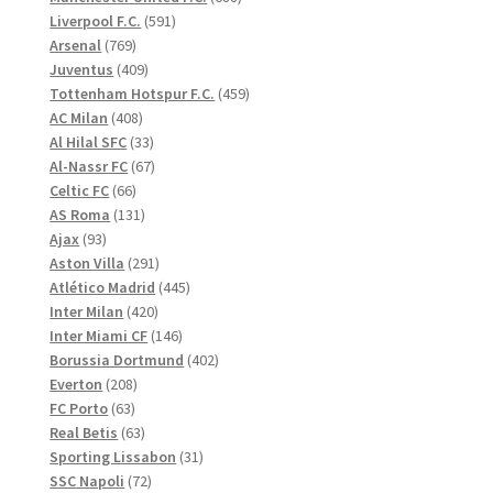
591
produkter
Liverpool F.C.
591
769
produkter
Arsenal
769
produkter
409
Juventus
409
produkter
459
Tottenham Hotspur F.C.
459
408
produkter
AC Milan
408
produkter
33
Al Hilal SFC
33
produkter
67
Al-Nassr FC
67
66
produkter
Celtic FC
66
produkter
131
AS Roma
131
93
produkter
Ajax
93
produkter
291
Aston Villa
291
produkter
445
Atlético Madrid
445
420
produkter
Inter Milan
420
produkter
146
Inter Miami CF
146
produkter
402
Borussia Dortmund
402
208
produkter
Everton
208
63
produkter
FC Porto
63
produkter
63
Real Betis
63
produkter
31
Sporting Lissabon
31
72
produkter
SSC Napoli
72