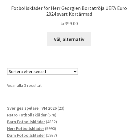
Fotbollskläder för Herr Georgien Bortatröja UEFA Euro
2024 svart Kortärmad
kr
399.00
Den
Välj alternativ
här
produkten
har
flera
varianter.
De
Sortera
Visar alla 3 resultat
olika
efter
alternativen
senaste
kan
23
Sveriges spelare i VM 2026
23
väljas
578
produkter
Retro Fotbollskläder
578
på
produkter
4832
Barn Fotbollskläder
4832
produktsidan
9990
produkter
Herr Fotbollskläder
9990
produkter
1937
Dam Fotbollskläder
1937