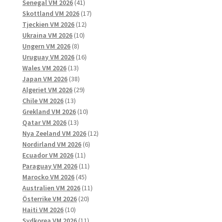
41
produkter
Senegal VM 2026
41
produkter
17
Skottland VM 2026
17
12
produkter
Tjeckien VM 2026
12
10
produkter
Ukraina VM 2026
10
8
produkter
Ungern VM 2026
8
produkter
16
Uruguay VM 2026
16
13
produkter
Wales VM 2026
13
produkter
38
Japan VM 2026
38
produkter
29
Algeriet VM 2026
29
13
produkter
Chile VM 2026
13
produkter
10
Grekland VM 2026
10
13
produkter
Qatar VM 2026
13
produkter
12
Nya Zeeland VM 2026
12
6
produkter
Nordirland VM 2026
6
11
produkter
Ecuador VM 2026
11
produkter
11
Paraguay VM 2026
11
45
produkter
Marocko VM 2026
45
produkter
11
Australien VM 2026
11
20
produkter
Österrike VM 2026
20
10
produkter
Haiti VM 2026
10
produkter
11
Sydkorea VM 2026
11