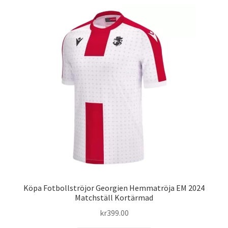
flera
varianter.
De
olika
alternativen
kan
väljas
på
produktsidan
Köpa Fotbollströjor Georgien Hemmatröja EM 2024
Matchställ Kortärmad
kr
399.00