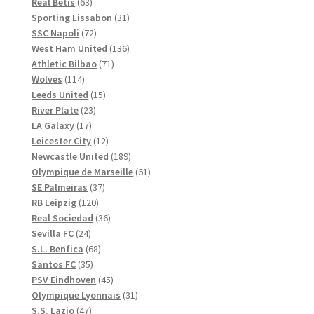
produkter
63
Real Betis
63
produkter
31
Sporting Lissabon
31
72
produkter
SSC Napoli
72
produkter
136
West Ham United
136
71
produkter
Athletic Bilbao
71
114
produkter
Wolves
114
produkter
15
Leeds United
15
23
produkter
River Plate
23
17
produkter
LA Galaxy
17
produkter
12
Leicester City
12
produkter
189
Newcastle United
189
produkter
61
Olympique de Marseille
61
37
produkter
SE Palmeiras
37
120
produkter
RB Leipzig
120
produkter
36
Real Sociedad
36
24
produkter
Sevilla FC
24
produkter
68
S.L. Benfica
68
35
produkter
Santos FC
35
produkter
45
PSV Eindhoven
45
produkter
31
Olympique Lyonnais
31
47
produkter
S.S. Lazio
47