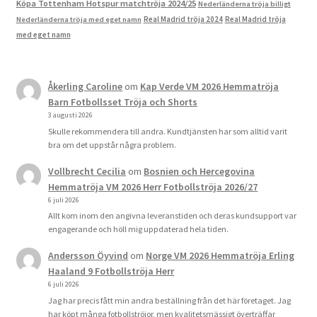
Köpa Tottenham Hotspur matchtröja 2024/25
Nederländerna tröja billigt
Real Madrid tröja 2024
Real Madrid tröja
Nederländerna tröja med eget namn
med eget namn
Åkerling Caroline
om
Kap Verde VM 2026 Hemmatröja
Barn Fotbollsset Tröja och Shorts
3 augusti 2026
Skulle rekommendera till andra. Kundtjänsten har som alltid varit
bra om det uppstår några problem.
Vollbrecht Cecilia
om
Bosnien och Hercegovina
Hemmatröja VM 2026 Herr Fotbollströja 2026/27
6 juli 2026
Allt kom inom den angivna leveranstiden och deras kundsupport var
engagerande och höll mig uppdaterad hela tiden.
Andersson Öyvind
om
Norge VM 2026 Hemmatröja Erling
Haaland 9 Fotbollströja Herr
6 juli 2026
Jag har precis fått min andra beställning från det här företaget. Jag
har köpt många fotbollströjor, men kvalitetsmässigt överträffar