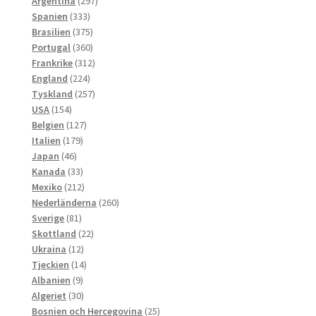
Argentina
297
333
produkter
Spanien
333
produkter
375
Brasilien
375
produkter
360
Portugal
360
produkter
312
Frankrike
312
224
produkter
England
224
produkter
257
Tyskland
257
154
produkter
USA
154
produkter
127
Belgien
127
179
produkter
Italien
179
46
produkter
Japan
46
produkter
33
Kanada
33
produkter
212
Mexiko
212
produkter
260
Nederländerna
260
81
produkter
Sverige
81
produkter
22
Skottland
22
12
produkter
Ukraina
12
produkter
14
Tjeckien
14
9
produkter
Albanien
9
produkter
30
Algeriet
30
produkter
25
Bosnien och Hercegovina
25