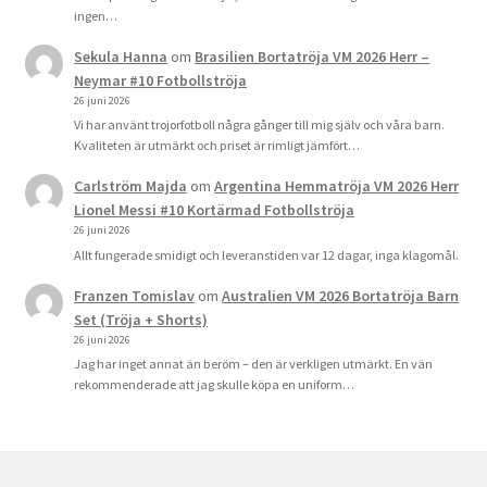
ingen…
Sekula Hanna
om
Brasilien Bortatröja VM 2026 Herr –
Neymar #10 Fotbollströja
26 juni 2026
Vi har använt trojorfotboll några gånger till mig själv och våra barn.
Kvaliteten är utmärkt och priset är rimligt jämfört…
Carlström Majda
om
Argentina Hemmatröja VM 2026 Herr
Lionel Messi #10 Kortärmad Fotbollströja
26 juni 2026
Allt fungerade smidigt och leveranstiden var 12 dagar, inga klagomål.
Franzen Tomislav
om
Australien VM 2026 Bortatröja Barn
Set (Tröja + Shorts)
26 juni 2026
Jag har inget annat än beröm – den är verkligen utmärkt. En vän
rekommenderade att jag skulle köpa en uniform…