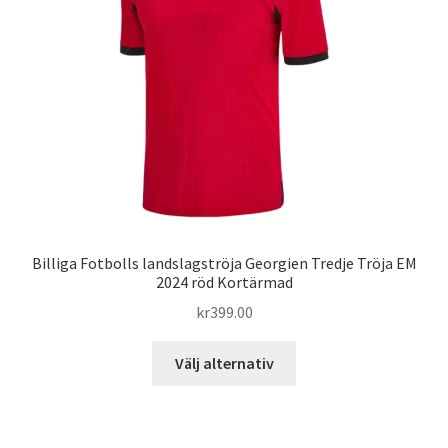
Varukorg
Billiga Fotbolls landslagströja Georgien Tredje Tröja EM
2024 röd Kortärmad
kr
399.00
Den
Välj alternativ
här
produkten
har