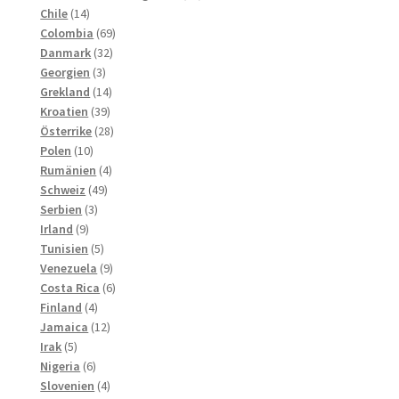
14
produkter
Chile
14
produkter
69
Colombia
69
32
produkter
Danmark
32
3
produkter
Georgien
3
produkter
14
Grekland
14
39
produkter
Kroatien
39
produkter
28
Österrike
28
10
produkter
Polen
10
produkter
4
Rumänien
4
49
produkter
Schweiz
49
3
produkter
Serbien
3
9
produkter
Irland
9
produkter
5
Tunisien
5
produkter
9
Venezuela
9
produkter
6
Costa Rica
6
4
produkter
Finland
4
produkter
12
Jamaica
12
5
produkter
Irak
5
produkter
6
Nigeria
6
produkter
4
Slovenien
4