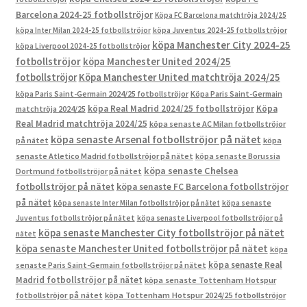
Barcelona 2024-25 fotbollströjor
Köpa FC Barcelona matchtröja 2024/25
köpa Inter Milan 2024-25 fotbollströjor
köpa Juventus 2024-25 fotbollströjor
köpa Manchester City 2024-25
köpa Liverpool 2024-25 fotbollströjor
fotbollströjor
köpa Manchester United 2024/25
fotbollströjor
Köpa Manchester United matchtröja 2024/25
köpa Paris Saint-Germain 2024/25 fotbollströjor
Köpa Paris Saint-Germain
köpa Real Madrid 2024/25 fotbollströjor
Köpa
matchtröja 2024/25
Real Madrid matchtröja 2024/25
köpa senaste AC Milan fotbollströjor
köpa senaste Arsenal fotbollströjor på nätet
på nätet
köpa
senaste Atletico Madrid fotbollströjor på nätet
köpa senaste Borussia
köpa senaste Chelsea
Dortmund fotbollströjor på nätet
fotbollströjor på nätet
köpa senaste FC Barcelona fotbollströjor
på nätet
köpa senaste Inter Milan fotbollströjor på nätet
köpa senaste
Juventus fotbollströjor på nätet
köpa senaste Liverpool fotbollströjor på
köpa senaste Manchester City fotbollströjor på nätet
nätet
köpa senaste Manchester United fotbollströjor på nätet
köpa
köpa senaste Real
senaste Paris Saint-Germain fotbollströjor på nätet
Madrid fotbollströjor på nätet
köpa senaste Tottenham Hotspur
fotbollströjor på nätet
köpa Tottenham Hotspur 2024/25 fotbollströjor