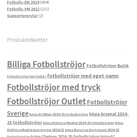
produkter
404
Fotbolls-EM 2024
404
produkter
211
Fotbolls-VM 2022
211
2
produkter
Supporterprylar
2
produkter
Produktetiketter
Billiga Fotbollströjor
Fotbollströjor Butik
fotbollströjor med eget namn
Fotbollströjor herr billigt
Fotbollströjor med tryck
Fotbollströjor Outlet
Fotbollströjor
Sverige
köpa Arsenal 2024-
köpa AC Milan 2024-25 fotbollströjor
25 fotbollströjor
köpa Atletico Madrid 2024-25 fotbollströjor
Köpa
Atlético Madrid matchtröja 2024/25
köpa Borussia Dortmund 2024-25
köpa Chelsea 2024-25 fotbollströjor
köpa FC
fotbollströjor