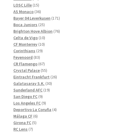
produkter
15
LOSC Lille
15
produkter
36
AS Monaco
36
produkter
171
Bayer 04 Leverkusen
171
25
produkter
Boca Juniors
25
produkter
76
Brighton Hove Albion
76
10
produkter
Celta de Vigo
10
10
produkter
CF Monterrey
10
29
produkter
Corinthians
29
83
produkter
Feyenoord
83
produkter
67
CR Flamengo
67
produkter
55
Crystal Palace
55
produkter
26
Eintracht Frankfurt
26
30
produkter
Galatasaray S.K.
30
19
produkter
Sunderland AFC
19
9
produkter
San Diego FC
9
produkter
9
Los Angeles FC
9
produkter
4
Deportivo La Coruña
4
6
produkter
Málaga CF
6
5
produkter
Girona FC
5
7
produkter
RC Lens
7