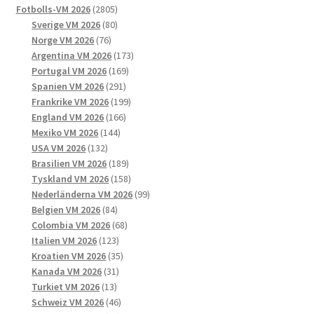
2805
produkter
Fotbolls-VM 2026
2805
produkter
80
Sverige VM 2026
80
76
produkter
Norge VM 2026
76
produkter
173
Argentina VM 2026
173
169
produkter
Portugal VM 2026
169
291
produkter
Spanien VM 2026
291
produkter
199
Frankrike VM 2026
199
166
produkter
England VM 2026
166
144
produkter
Mexiko VM 2026
144
132
produkter
USA VM 2026
132
produkter
189
Brasilien VM 2026
189
produkter
158
Tyskland VM 2026
158
produkter
99
Nederländerna VM 2026
99
84
produkter
Belgien VM 2026
84
produkter
68
Colombia VM 2026
68
123
produkter
Italien VM 2026
123
produkter
35
Kroatien VM 2026
35
31
produkter
Kanada VM 2026
31
13
produkter
Turkiet VM 2026
13
produkter
46
Schweiz VM 2026
46