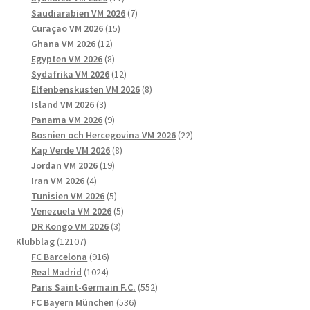
produkter
7
Saudiarabien VM 2026
7
15
produkter
Curaçao VM 2026
15
12
produkter
Ghana VM 2026
12
produkter
8
Egypten VM 2026
8
produkter
12
Sydafrika VM 2026
12
produkter
8
Elfenbenskusten VM 2026
8
3
produkter
Island VM 2026
3
produkter
9
Panama VM 2026
9
produkter
22
Bosnien och Hercegovina VM 2026
22
8
produkter
Kap Verde VM 2026
8
19
produkter
Jordan VM 2026
19
4
produkter
Iran VM 2026
4
produkter
5
Tunisien VM 2026
5
produkter
5
Venezuela VM 2026
5
3
produkter
DR Kongo VM 2026
3
12107
produkter
Klubblag
12107
produkter
916
FC Barcelona
916
1024
produkter
Real Madrid
1024
produkter
552
Paris Saint-Germain F.C.
552
536
produkter
FC Bayern München
536