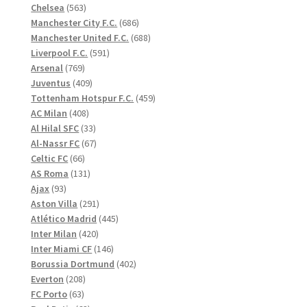
563
produkter
Chelsea
563
produkter
686
Manchester City F.C.
686
produkter
688
Manchester United F.C.
688
591
produkter
Liverpool F.C.
591
769
produkter
Arsenal
769
produkter
409
Juventus
409
produkter
459
Tottenham Hotspur F.C.
459
408
produkter
AC Milan
408
produkter
33
Al Hilal SFC
33
produkter
67
Al-Nassr FC
67
66
produkter
Celtic FC
66
produkter
131
AS Roma
131
93
produkter
Ajax
93
produkter
291
Aston Villa
291
produkter
445
Atlético Madrid
445
420
produkter
Inter Milan
420
produkter
146
Inter Miami CF
146
produkter
402
Borussia Dortmund
402
208
produkter
Everton
208
63
produkter
FC Porto
63