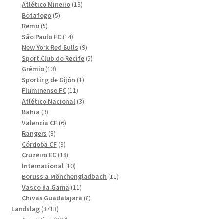
produkter
13
Atlético Mineiro
13
5
produkter
Botafogo
5
5
produkter
Remo
5
produkter
14
São Paulo FC
14
produkter
9
New York Red Bulls
9
produkter
5
Sport Club do Recife
5
13
produkter
Grêmio
13
produkter
1
Sporting de Gijón
1
11
produkt
Fluminense FC
11
produkter
3
Atlético Nacional
3
9
produkter
Bahia
9
produkter
6
Valencia CF
6
8
produkter
Rangers
8
produkter
3
Córdoba CF
3
produkter
18
Cruzeiro EC
18
produkter
10
Internacional
10
produkter
11
Borussia Mönchengladbach
11
11
produkter
Vasco da Gama
11
produkter
8
Chivas Guadalajara
8
3713
produkter
Landslag
3713
produkter
297