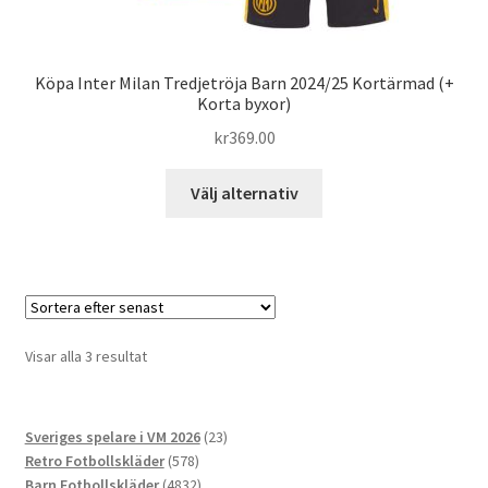
Köpa Inter Milan Tredjetröja Barn 2024/25 Kortärmad (+
Korta byxor)
kr
369.00
Den
Välj alternativ
här
produkten
har
flera
varianter.
De
Sortera
Visar alla 3 resultat
olika
efter
alternativen
senaste
kan
23
Sveriges spelare i VM 2026
23
väljas
578
produkter
Retro Fotbollskläder
578
på
produkter
4832
Barn Fotbollskläder
4832