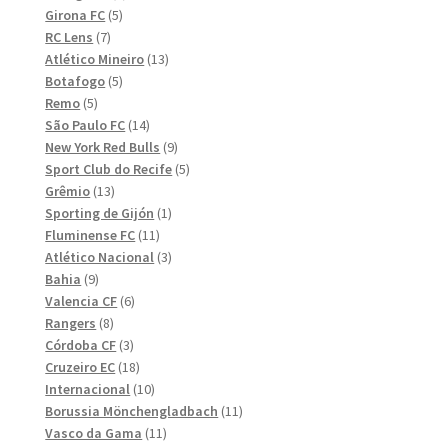
5
produkter
Girona FC
5
7
produkter
RC Lens
7
produkter
13
Atlético Mineiro
13
5
produkter
Botafogo
5
5
produkter
Remo
5
produkter
14
São Paulo FC
14
produkter
9
New York Red Bulls
9
produkter
5
Sport Club do Recife
5
13
produkter
Grêmio
13
produkter
1
Sporting de Gijón
1
11
produkt
Fluminense FC
11
produkter
3
Atlético Nacional
3
9
produkter
Bahia
9
produkter
6
Valencia CF
6
8
produkter
Rangers
8
produkter
3
Córdoba CF
3
produkter
18
Cruzeiro EC
18
produkter
10
Internacional
10
produkter
11
Borussia Mönchengladbach
11
11
produkter
Vasco da Gama
11