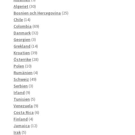
produkter
30
Algeriet
30
produkter
25
Bosnien och Hercegovina
25
14
produkter
Chile
14
produkter
69
Colombia
69
32
produkter
Danmark
32
3
produkter
Georgien
3
produkter
14
Grekland
14
39
produkter
Kroatien
39
produkter
28
Österrike
28
10
produkter
Polen
10
produkter
4
Rumänien
4
49
produkter
Schweiz
49
3
produkter
Serbien
3
9
produkter
Irland
9
produkter
5
Tunisien
5
produkter
9
Venezuela
9
produkter
6
Costa Rica
6
4
produkter
Finland
4
produkter
12
Jamaica
12
5
produkter
Irak
5