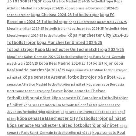
25 fotbollströjor
köpa Atletico Madrid 2024-25 fotbollströjor
Köpa
Atlético Madrid matchtröja 2024/25
köpa Borussia Dortmund 2024-25
köpa Chelsea 2024-25 fotbollströjor
köpa FC
fotbollströjor
Barcelona 2024-25 fotbollströjor
Köpa FC Barcelona matchtröja 2024/25
köpa Inter Milan 2024-25 fotbollströjor
köpa Juventus 2024-25 fotbollströjor
köpa Manchester City 2024-25
köpa Liverpool 2024-25 fotbollströjor
fotbollströjor
köpa Manchester United 2024/25
fotbollströjor
Köpa Manchester United matchtröja 2024/25
köpa Paris Saint-Germain 2024/25 fotbollströjor
Köpa Paris Saint-Germain
köpa Real Madrid 2024/25 fotbollströjor
Köpa
matchtröja 2024/25
Real Madrid matchtröja 2024/25
köpa senaste AC Milan fotbollströjor
köpa senaste Arsenal fotbollströjor på nätet
på nätet
köpa
senaste Atletico Madrid fotbollströjor på nätet
köpa senaste Borussia
köpa senaste Chelsea
Dortmund fotbollströjor på nätet
fotbollströjor på nätet
köpa senaste FC Barcelona fotbollströjor
på nätet
köpa senaste Inter Milan fotbollströjor på nätet
köpa senaste
Juventus fotbollströjor på nätet
köpa senaste Liverpool fotbollströjor på
köpa senaste Manchester City fotbollströjor på nätet
nätet
köpa senaste Manchester United fotbollströjor på nätet
köpa
köpa senaste Real
senaste Paris Saint-Germain fotbollströjor på nätet