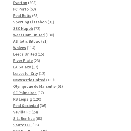
208
produkter
Everton
208
63
produkter
FC Porto
63
produkter
63
Real Betis
63
produkter
31
Sporting Lissabon
31
72
produkter
SSC Napoli
72
produkter
136
West Ham United
136
71
produkter
Athletic Bilbao
71
114
produkter
Wolves
114
produkter
15
Leeds United
15
23
produkter
River Plate
23
17
produkter
LA Galaxy
17
produkter
12
Leicester City
12
produkter
189
Newcastle United
189
produkter
61
Olympique de Marseille
61
37
produkter
SE Palmeiras
37
120
produkter
RB Leipzig
120
produkter
36
Real Sociedad
36
24
produkter
Sevilla FC
24
produkter
68
S.L. Benfica
68
35
produkter
Santos FC
35
produkter
45