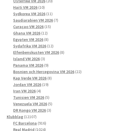
20
produkter
Österrike VM 2026
20
10
produkter
Haiti VM 2026
10
produkter
11
Sydkorea VM 2026
11
produkter
7
Saudiarabien VM 2026
7
15
produkter
Curaçao VM 2026
15
12
produkter
Ghana VM 2026
12
produkter
8
Egypten VM 2026
8
produkter
12
Sydafrika VM 2026
12
produkter
8
Elfenbenskusten VM 2026
8
3
produkter
Island VM 2026
3
produkter
9
Panama VM 2026
9
produkter
22
Bosnien och Hercegovina VM 2026
22
8
produkter
Kap Verde VM 2026
8
19
produkter
Jordan VM 2026
19
4
produkter
Iran VM 2026
4
produkter
5
Tunisien VM 2026
5
produkter
5
Venezuela VM 2026
5
3
produkter
DR Kongo VM 2026
3
12107
produkter
Klubblag
12107
produkter
916
FC Barcelona
916
1024
produkter
Real Madrid
1024