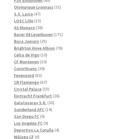
PSV Eindhoven
45
produkter
31
Olympique Lyonnais
31
47
produkter
S.S. Lazio
47
produkter
15
LOSC Lille
15
produkter
36
AS Monaco
36
produkter
171
Bayer 04 Leverkusen
171
25
produkter
Boca Juniors
25
produkter
76
Brighton Hove Albion
76
10
produkter
Celta de Vigo
10
10
produkter
CF Monterrey
10
29
produkter
Corinthians
29
83
produkter
Feyenoord
83
produkter
67
CR Flamengo
67
produkter
55
Crystal Palace
55
produkter
26
Eintracht Frankfurt
26
30
produkter
Galatasaray S.K.
30
19
produkter
Sunderland AFC
19
9
produkter
San Diego FC
9
produkter
9
Los Angeles FC
9
produkter
4
Deportivo La Coruña
4
6
produkter
Málaga CF
6