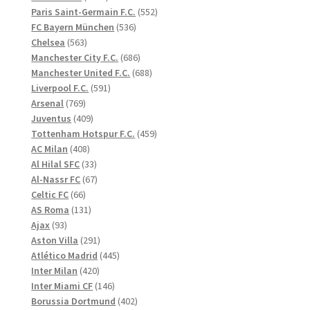
produkter
552
Paris Saint-Germain F.C.
552
536
produkter
FC Bayern München
536
563
produkter
Chelsea
563
produkter
686
Manchester City F.C.
686
produkter
688
Manchester United F.C.
688
591
produkter
Liverpool F.C.
591
769
produkter
Arsenal
769
produkter
409
Juventus
409
produkter
459
Tottenham Hotspur F.C.
459
408
produkter
AC Milan
408
produkter
33
Al Hilal SFC
33
produkter
67
Al-Nassr FC
67
66
produkter
Celtic FC
66
produkter
131
AS Roma
131
93
produkter
Ajax
93
produkter
291
Aston Villa
291
produkter
445
Atlético Madrid
445
420
produkter
Inter Milan
420
produkter
146
Inter Miami CF
146
produkter
402
Borussia Dortmund
402