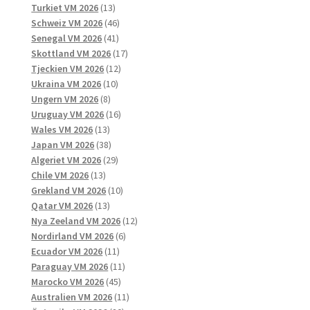
13
produkter
Turkiet VM 2026
13
produkter
46
Schweiz VM 2026
46
41
produkter
Senegal VM 2026
41
produkter
17
Skottland VM 2026
17
12
produkter
Tjeckien VM 2026
12
10
produkter
Ukraina VM 2026
10
8
produkter
Ungern VM 2026
8
produkter
16
Uruguay VM 2026
16
13
produkter
Wales VM 2026
13
produkter
38
Japan VM 2026
38
produkter
29
Algeriet VM 2026
29
13
produkter
Chile VM 2026
13
produkter
10
Grekland VM 2026
10
13
produkter
Qatar VM 2026
13
produkter
12
Nya Zeeland VM 2026
12
6
produkter
Nordirland VM 2026
6
11
produkter
Ecuador VM 2026
11
produkter
11
Paraguay VM 2026
11
45
produkter
Marocko VM 2026
45
produkter
11
Australien VM 2026
11