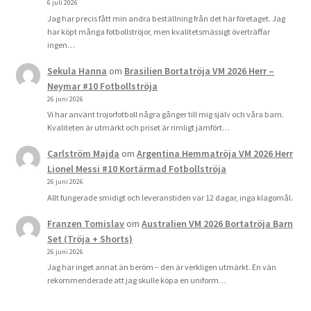
6 juli 2026
Jag har precis fått min andra beställning från det här företaget. Jag
har köpt många fotbollströjor, men kvalitetsmässigt överträffar
ingen…
Sekula Hanna
om
Brasilien Bortatröja VM 2026 Herr –
Neymar #10 Fotbollströja
26 juni 2026
Vi har använt trojorfotboll några gånger till mig själv och våra barn.
Kvaliteten är utmärkt och priset är rimligt jämfört…
Carlström Majda
om
Argentina Hemmatröja VM 2026 Herr
Lionel Messi #10 Kortärmad Fotbollströja
26 juni 2026
Allt fungerade smidigt och leveranstiden var 12 dagar, inga klagomål.
Franzen Tomislav
om
Australien VM 2026 Bortatröja Barn
Set (Tröja + Shorts)
26 juni 2026
Jag har inget annat än beröm – den är verkligen utmärkt. En vän
rekommenderade att jag skulle köpa en uniform…