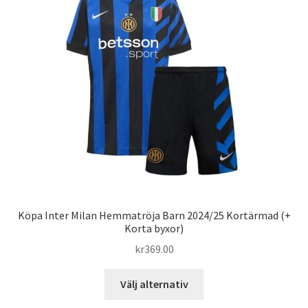
Varukorg
Köpa Inter Milan Hemmatröja Barn 2024/25 Kortärmad (+
Korta byxor)
kr
369.00
Den
Välj alternativ
här