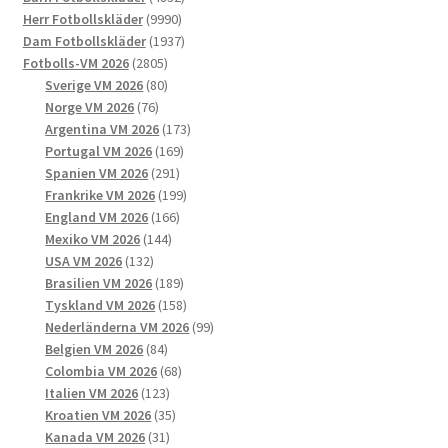
produktsidan
9990
produkter
Herr Fotbollskläder
9990
produkter
1937
Dam Fotbollskläder
1937
2805
produkter
Fotbolls-VM 2026
2805
produkter
80
Sverige VM 2026
80
76
produkter
Norge VM 2026
76
produkter
173
Argentina VM 2026
173
169
produkter
Portugal VM 2026
169
291
produkter
Spanien VM 2026
291
produkter
199
Frankrike VM 2026
199
166
produkter
England VM 2026
166
144
produkter
Mexiko VM 2026
144
132
produkter
USA VM 2026
132
produkter
189
Brasilien VM 2026
189
produkter
158
Tyskland VM 2026
158
produkter
99
Nederländerna VM 2026
99
84
produkter
Belgien VM 2026
84
produkter
68
Colombia VM 2026
68
123
produkter
Italien VM 2026
123
produkter
35
Kroatien VM 2026
35
31
produkter
Kanada VM 2026
31