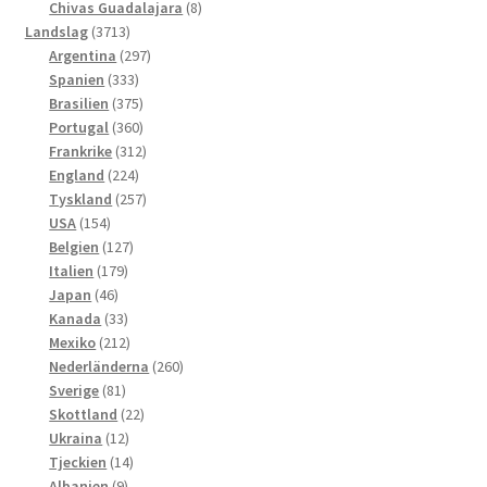
produkter
8
Chivas Guadalajara
8
3713
produkter
Landslag
3713
produkter
297
Argentina
297
333
produkter
Spanien
333
produkter
375
Brasilien
375
produkter
360
Portugal
360
produkter
312
Frankrike
312
224
produkter
England
224
produkter
257
Tyskland
257
154
produkter
USA
154
produkter
127
Belgien
127
179
produkter
Italien
179
46
produkter
Japan
46
produkter
33
Kanada
33
produkter
212
Mexiko
212
produkter
260
Nederländerna
260
81
produkter
Sverige
81
produkter
22
Skottland
22
12
produkter
Ukraina
12
produkter
14
Tjeckien
14
9
produkter
Albanien
9