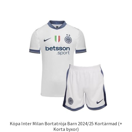
produkten
har
flera
varianter.
De
olika
alternativen
kan
väljas
på
produktsidan
Köpa Inter Milan Bortatröja Barn 2024/25 Kortärmad (+
Korta byxor)