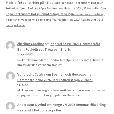
Madrid fotbollströjor på nätet
köpa senaste Tottenham Hotspur
fotbollströjor på nätet
köpa Tottenham Hotspur 2024/25 fotbollströjor
Köpa Tottenham Hotspur matchtröja 2024/25
Nederländerna tröja billigt
Real Madrid tröja 2024
Real Madrid tröja
Nederländerna tröja med eget namn
med eget namn
Åkerling Caroline
om
Kap Verde VM 2026 Hemmatröja
Barn Fotbollsset Tröja och Shorts
3 augusti 2026
Skulle rekommendera till andra. Kundtjänsten har som alltid varit
bra om det uppstår några problem.
Vollbrecht Cecilia
om
Bosnien och Hercegovina
Hemmatröja VM 2026 Herr Fotbollströja 2026/27
6 juli 2026
Allt kom inom den angivna leveranstiden och deras kundsupport var
engagerande och höll mig uppdaterad hela tiden.
Andersson Öyvind
om
Norge VM 2026 Hemmatröja Erling
Haaland 9 Fotbollströja Herr