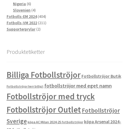
produkter
6
Nigeria
6
produkter
4
Slovenien
4
produkter
404
Fotbolls-EM 2024
404
produkter
211
Fotbolls-VM 2022
211
2
produkter
Supporterprylar
2
produkter
Produktetiketter
Billiga Fotbollströjor
Fotbollströjor Butik
fotbollströjor med eget namn
Fotbollströjor herr billigt
Fotbollströjor med tryck
Fotbollströjor Outlet
Fotbollströjor
Sverige
köpa Arsenal 2024-
köpa AC Milan 2024-25 fotbollströjor