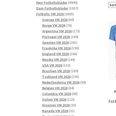
9990
produkter
Herr Fotbollskläder
9990
produkter
1937
Dam Fotbollskläder
1937
2805
produkter
Fotbolls-VM 2026
2805
produkter
80
Sverige VM 2026
80
76
produkter
Norge VM 2026
76
produkter
173
Argentina VM 2026
173
169
produkter
Portugal VM 2026
169
291
produkter
Spanien VM 2026
291
produkter
199
Frankrike VM 2026
199
166
produkter
England VM 2026
166
144
produkter
Mexiko VM 2026
144
132
produkter
USA VM 2026
132
produkter
189
Brasilien VM 2026
189
produkter
158
Tyskland VM 2026
158
produkter
99
Nederländerna VM 2026
99
84
produkter
Belgien VM 2026
84
K
produkter
68
Colombia VM 2026
68
123
produkter
Italien VM 2026
123
Fot
produkter
35
Kroatien VM 2026
35
31
produkter
Kanada VM 2026
31