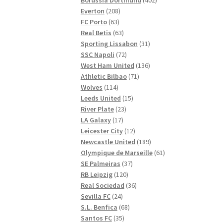
208
produkter
Everton
208
63
produkter
FC Porto
63
produkter
63
Real Betis
63
produkter
31
Sporting Lissabon
31
72
produkter
SSC Napoli
72
produkter
136
West Ham United
136
71
produkter
Athletic Bilbao
71
114
produkter
Wolves
114
produkter
15
Leeds United
15
23
produkter
River Plate
23
17
produkter
LA Galaxy
17
produkter
12
Leicester City
12
produkter
189
Newcastle United
189
produkter
61
Olympique de Marseille
61
37
produkter
SE Palmeiras
37
120
produkter
RB Leipzig
120
produkter
36
Real Sociedad
36
24
produkter
Sevilla FC
24
produkter
68
S.L. Benfica
68
35
produkter
Santos FC
35