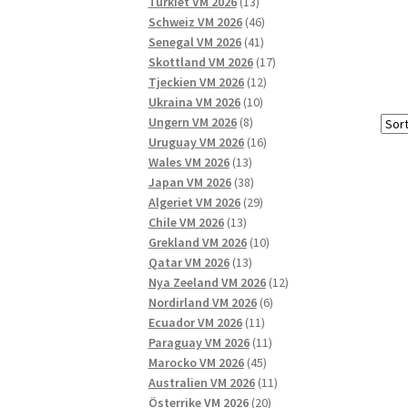
13
produkter
Turkiet VM 2026
13
produkter
46
Schweiz VM 2026
46
41
produkter
Senegal VM 2026
41
produkter
17
Skottland VM 2026
17
12
produkter
Tjeckien VM 2026
12
10
produkter
Ukraina VM 2026
10
8
produkter
Ungern VM 2026
8
produkter
16
Uruguay VM 2026
16
13
produkter
Wales VM 2026
13
produkter
38
Japan VM 2026
38
produkter
29
Algeriet VM 2026
29
13
produkter
Chile VM 2026
13
produkter
10
Grekland VM 2026
10
13
produkter
Qatar VM 2026
13
produkter
12
Nya Zeeland VM 2026
12
6
produkter
Nordirland VM 2026
6
11
produkter
Ecuador VM 2026
11
produkter
11
Paraguay VM 2026
11
45
produkter
Marocko VM 2026
45
produkter
11
Australien VM 2026
11
20
produkter
Österrike VM 2026
20