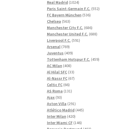
1024
produkter
Real Madrid
1024
produkter
552
Paris Saint-Germain F.C.
552
536
produkter
FC Bayern München
536
563
produkter
Chelsea
563
produkter
686
Manchester City F.C.
686
produkter
688
Manchester United F.C.
688
591
produkter
Liverpool F.C.
591
769
produkter
Arsenal
769
produkter
409
Juventus
409
produkter
459
Tottenham Hotspur F.C.
459
408
produkter
AC Milan
408
produkter
33
Al Hilal SFC
33
produkter
67
Al-Nassr FC
67
66
produkter
Celtic FC
66
produkter
131
AS Roma
131
93
produkter
Ajax
93
produkter
291
Aston Villa
291
produkter
445
Atlético Madrid
445
420
produkter
Inter Milan
420
produkter
146
Inter Miami CF
146
produkter
402
Borussia Dortmund
402