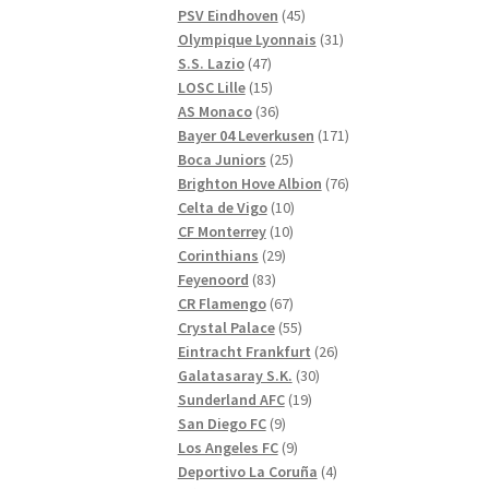
produkter
45
PSV Eindhoven
45
produkter
31
Olympique Lyonnais
31
47
produkter
S.S. Lazio
47
produkter
15
LOSC Lille
15
produkter
36
AS Monaco
36
produkter
171
Bayer 04 Leverkusen
171
25
produkter
Boca Juniors
25
produkter
76
Brighton Hove Albion
76
10
produkter
Celta de Vigo
10
10
produkter
CF Monterrey
10
29
produkter
Corinthians
29
83
produkter
Feyenoord
83
produkter
67
CR Flamengo
67
produkter
55
Crystal Palace
55
produkter
26
Eintracht Frankfurt
26
30
produkter
Galatasaray S.K.
30
19
produkter
Sunderland AFC
19
9
produkter
San Diego FC
9
produkter
9
Los Angeles FC
9
produkter
4
Deportivo La Coruña
4