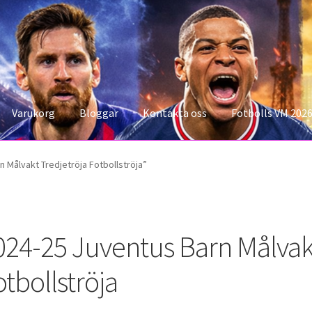
Varukorg
Bloggar
Kontakta oss
Fotbolls VM 202
konto
Storleksguiden
Varukorg
 Målvakt Tredjetröja Fotbollströja”
024-25 Juventus Barn Målvakt
otbollströja