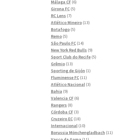
6
produkter
Málaga CF
6
5
produkter
Girona FC
5
7
produkter
RC Lens
7
produkter
13
Atlético Mineiro
13
5
produkter
Botafogo
5
5
produkter
Remo
5
produkter
14
São Paulo FC
14
produkter
9
New York Red Bulls
9
produkter
5
Sport Club do Recife
5
13
produkter
Grêmio
13
produkter
1
Sporting de Gijón
1
11
produkt
Fluminense FC
11
produkter
3
Atlético Nacional
3
9
produkter
Bahia
9
produkter
6
Valencia CF
6
8
produkter
Rangers
8
produkter
3
Córdoba CF
3
produkter
18
Cruzeiro EC
18
produkter
10
Internacional
10
produkter
11
Borussia Mönchengladbach
11
11
produkter
Vasco da Gama
11