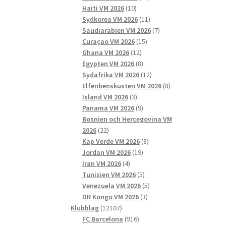
10
produkter
Haiti VM 2026
10
produkter
11
Sydkorea VM 2026
11
produkter
7
Saudiarabien VM 2026
7
15
produkter
Curaçao VM 2026
15
12
produkter
Ghana VM 2026
12
produkter
8
Egypten VM 2026
8
produkter
12
Sydafrika VM 2026
12
produkter
8
Elfenbenskusten VM 2026
8
3
produkter
Island VM 2026
3
produkter
9
Panama VM 2026
9
produkter
Bosnien och Hercegovina VM
22
2026
22
produkter
8
Kap Verde VM 2026
8
19
produkter
Jordan VM 2026
19
4
produkter
Iran VM 2026
4
produkter
5
Tunisien VM 2026
5
produkter
5
Venezuela VM 2026
5
3
produkter
DR Kongo VM 2026
3
12107
produkter
Klubblag
12107
produkter
916
FC Barcelona
916