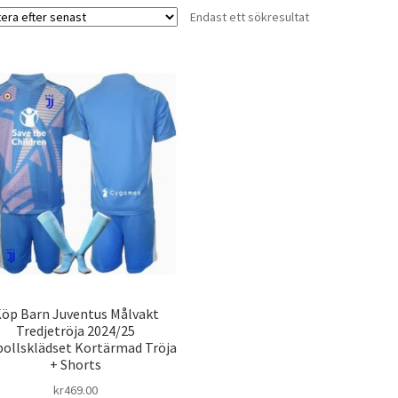
Endast ett sökresultat
öp Barn Juventus Målvakt
Tredjetröja 2024/25
bollsklädset Kortärmad Tröja
+ Shorts
kr
469.00