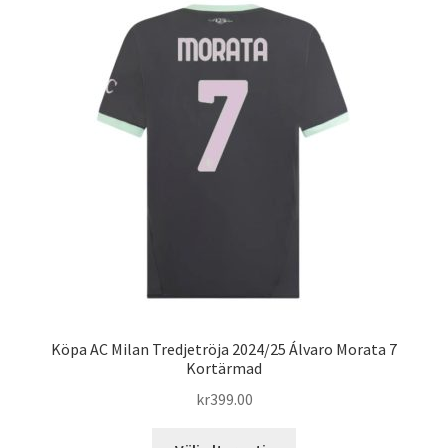
varianter.
De
olika
alternativen
kan
väljas
på
produktsidan
Köpa AC Milan Tredjetröja 2024/25 Álvaro Morata 7
Kortärmad
kr
399.00
Den