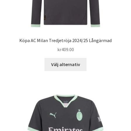
Köpa AC Milan Tredjetröja 2024/25 Långärmad
kr
409.00
Den
Välj alternativ
här
produkten
har
flera
varianter.
De
olika
alternativen
kan