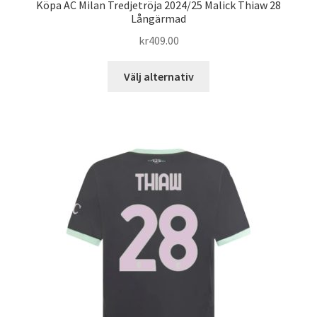
Köpa AC Milan Tredjetröja 2024/25 Malick Thiaw 28
Långärmad
kr
409.00
Den
Välj alternativ
här
produkten
har
flera
varianter.
De
olika
alternativen
kan
väljas
på
produktsidan