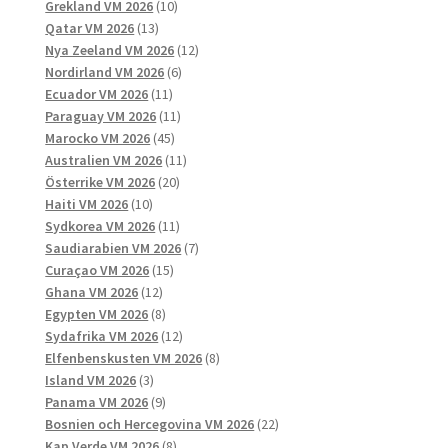
produkter
10
Grekland VM 2026
10
13
produkter
Qatar VM 2026
13
produkter
12
Nya Zeeland VM 2026
12
6
produkter
Nordirland VM 2026
6
11
produkter
Ecuador VM 2026
11
produkter
11
Paraguay VM 2026
11
45
produkter
Marocko VM 2026
45
produkter
11
Australien VM 2026
11
20
produkter
Österrike VM 2026
20
10
produkter
Haiti VM 2026
10
produkter
11
Sydkorea VM 2026
11
produkter
7
Saudiarabien VM 2026
7
15
produkter
Curaçao VM 2026
15
12
produkter
Ghana VM 2026
12
produkter
8
Egypten VM 2026
8
produkter
12
Sydafrika VM 2026
12
produkter
8
Elfenbenskusten VM 2026
8
3
produkter
Island VM 2026
3
produkter
9
Panama VM 2026
9
produkter
22
Bosnien och Hercegovina VM 2026
22
8
produkter
Kap Verde VM 2026
8