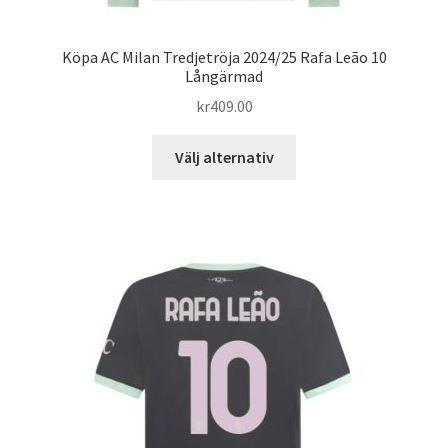
Köpa AC Milan Tredjetröja 2024/25 Rafa Leão 10
Långärmad
kr
409.00
Den
Välj alternativ
här
produkten
har
flera
varianter.
De
olika
alternativen
kan
väljas
på
produktsidan