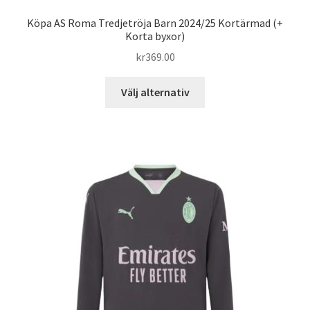
Köpa AS Roma Tredjetröja Barn 2024/25 Kortärmad (+
Korta byxor)
kr
369.00
Den
Välj alternativ
här
produkten
har
flera
varianter.
De
olika
alternativen
kan
väljas
på
produktsidan