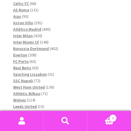
66
produkter
Celtic FC
66
produkter
131
AS Roma
131
93
produkter
Ajax
93
produkter
291
Aston Villa
291
produkter
445
Atlético Madrid
445
420
produkter
Inter Milan
420
produkter
146
Inter Miami CF
146
produkter
402
Borussia Dortmund
402
208
produkter
Everton
208
63
produkter
FC Porto
63
produkter
63
Real Betis
63
produkter
31
Sporting Lissabon
31
72
produkter
SSC Napoli
72
produkter
136
West Ham United
136
71
produkter
Athletic Bilbao
71
114
produkter
Wolves
114
produkter
15
Leeds United
15
23
produkter
River Plate
23
0
17
produkter
LA Galaxy
17
Sök
Sök
produkter
12
Leicester City
12