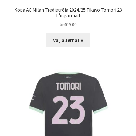
Köpa AC Milan Tredjetröja 2024/25 Fikayo Tomori 23
Långärmad
kr
409.00
Den
Välj alternativ
här
produkten
har
flera
varianter.
De
olika
alternativen
kan
väljas
på
produktsidan