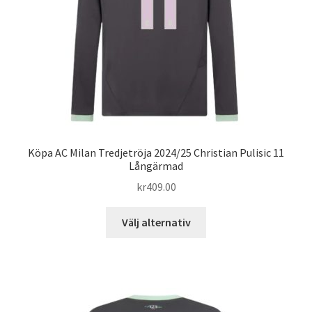
väljas
på
produktsidan
Köpa AC Milan Tredjetröja 2024/25 Christian Pulisic 11
Långärmad
kr
409.00
Den
Välj alternativ
här
produkten
har
flera
varianter.