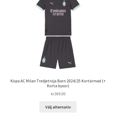
olika
alternativen
kan
väljas
på
produktsidan
Köpa AC Milan Tredjetröja Barn 2024/25 Kortärmad (+
Korta byxor)
kr
369.00
Den
Välj alternativ
här