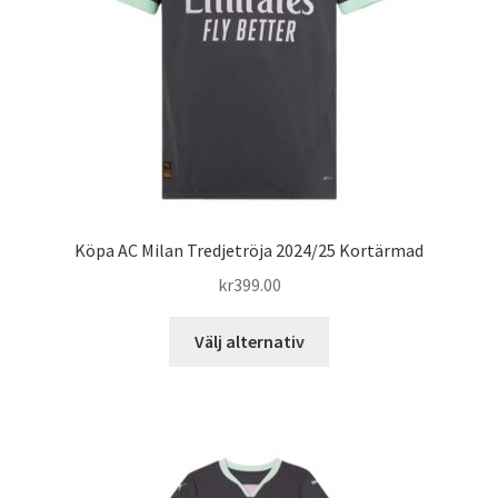
väljas
på
produktsidan
Köpa AC Milan Tredjetröja 2024/25 Kortärmad
kr
399.00
Den
Välj alternativ
här
produkten
har
flera
varianter.
De