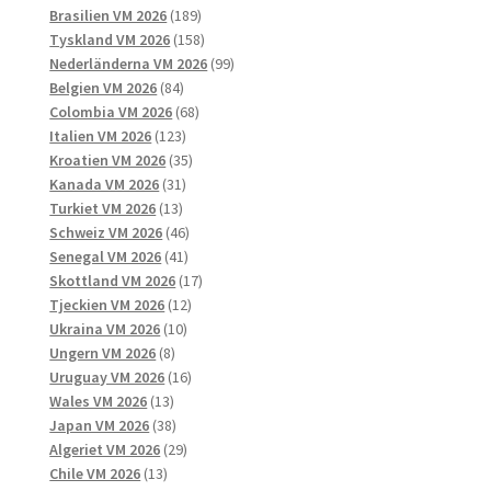
produkter
189
Brasilien VM 2026
189
produkter
158
Tyskland VM 2026
158
produkter
99
Nederländerna VM 2026
99
84
produkter
Belgien VM 2026
84
produkter
68
Colombia VM 2026
68
123
produkter
Italien VM 2026
123
produkter
35
Kroatien VM 2026
35
31
produkter
Kanada VM 2026
31
13
produkter
Turkiet VM 2026
13
produkter
46
Schweiz VM 2026
46
41
produkter
Senegal VM 2026
41
produkter
17
Skottland VM 2026
17
12
produkter
Tjeckien VM 2026
12
10
produkter
Ukraina VM 2026
10
8
produkter
Ungern VM 2026
8
produkter
16
Uruguay VM 2026
16
13
produkter
Wales VM 2026
13
produkter
38
Japan VM 2026
38
produkter
29
Algeriet VM 2026
29
13
produkter
Chile VM 2026
13