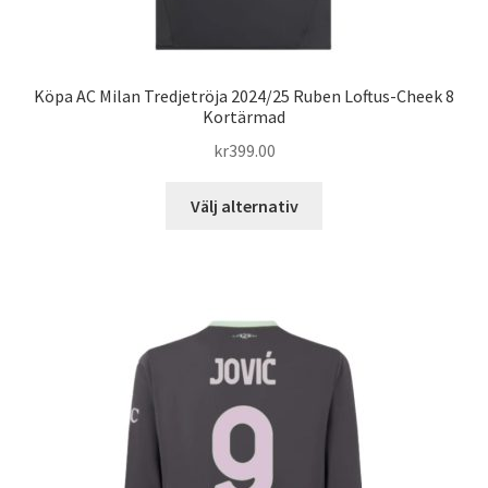
Köpa AC Milan Tredjetröja 2024/25 Ruben Loftus-Cheek 8
Kortärmad
kr
399.00
Den
Välj alternativ
här
produkten
har
flera
varianter.
De
olika
alternativen
kan
väljas