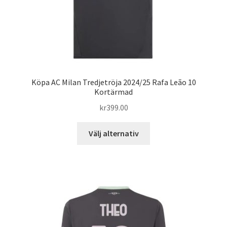
Köpa AC Milan Tredjetröja 2024/25 Rafa Leão 10
Kortärmad
kr
399.00
Den
Välj alternativ
här
produkten
har
flera
varianter.
De
olika