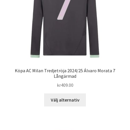
kan
väljas
på
produktsidan
Köpa AC Milan Tredjetröja 2024/25 Álvaro Morata 7
Långärmad
kr
409.00
Den
Välj alternativ
här
produkten
har
flera