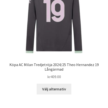
alternativen
kan
väljas
på
produktsidan
Köpa AC Milan Tredjetröja 2024/25 Theo Hernandez 19
Långärmad
kr
409.00
Den
Välj alternativ
här
produkten
har