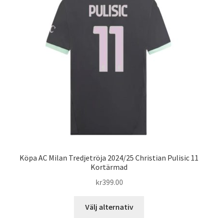
De
olika
alternativen
kan
väljas
på
produktsidan
Köpa AC Milan Tredjetröja 2024/25 Christian Pulisic 11
Kortärmad
kr
399.00
Den
Välj alternativ
här