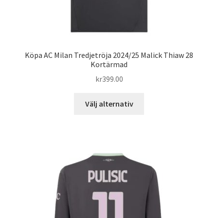
Köpa AC Milan Tredjetröja 2024/25 Malick Thiaw 28
Kortärmad
kr
399.00
Den
Välj alternativ
här
produkten
har
flera
varianter.
De
olika
alternativen
kan