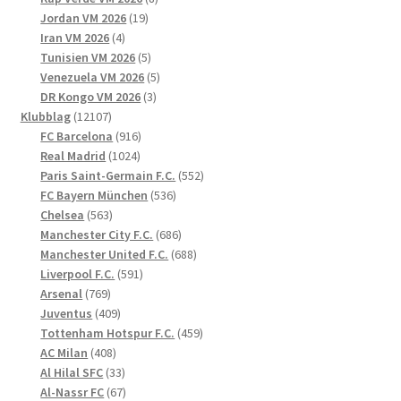
19
produkter
Jordan VM 2026
19
4
produkter
Iran VM 2026
4
produkter
5
Tunisien VM 2026
5
produkter
5
Venezuela VM 2026
5
3
produkter
DR Kongo VM 2026
3
12107
produkter
Klubblag
12107
produkter
916
FC Barcelona
916
1024
produkter
Real Madrid
1024
produkter
552
Paris Saint-Germain F.C.
552
536
produkter
FC Bayern München
536
563
produkter
Chelsea
563
produkter
686
Manchester City F.C.
686
produkter
688
Manchester United F.C.
688
591
produkter
Liverpool F.C.
591
769
produkter
Arsenal
769
produkter
409
Juventus
409
produkter
459
Tottenham Hotspur F.C.
459
408
produkter
AC Milan
408
produkter
33
Al Hilal SFC
33
produkter
67
Al-Nassr FC
67