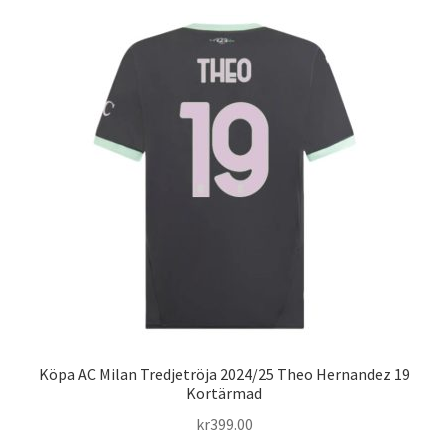
flera
varianter.
De
olika
alternativen
kan
väljas
på
produktsidan
Köpa AC Milan Tredjetröja 2024/25 Theo Hernandez 19
Kortärmad
kr
399.00