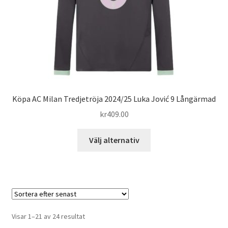
på
produktsidan
Köpa AC Milan Tredjetröja 2024/25 Luka Jović 9 Långärmad
kr
409.00
Den
Välj alternativ
här
produkten
har
flera
varianter.
De
Sortera
Visar 1–21 av 24 resultat
olika
efter