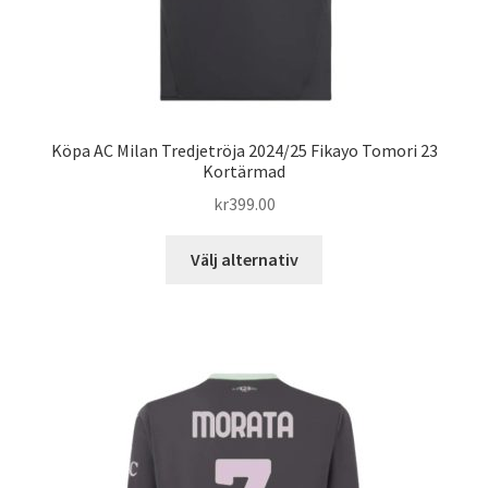
Köpa AC Milan Tredjetröja 2024/25 Fikayo Tomori 23
Kortärmad
kr
399.00
Den
Välj alternativ
här
produkten
har
flera
varianter.
De
olika
alternativen