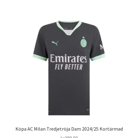
produkten
har
flera
varianter.
De
olika
alternativen
kan
väljas
på
produktsidan
Köpa AC Milan Tredjetröja Dam 2024/25 Kortärmad