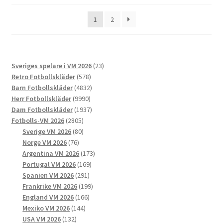
alternativen
senaste
1
2
kan
väljas
på
produktsidan
23
Sveriges spelare i VM 2026
23
578
produkter
Retro Fotbollskläder
578
produkter
4832
Barn Fotbollskläder
4832
9990
produkter
Herr Fotbollskläder
9990
produkter
1937
Dam Fotbollskläder
1937
2805
produkter
Fotbolls-VM 2026
2805
produkter
80
Sverige VM 2026
80
76
produkter
Norge VM 2026
76
produkter
173
Argentina VM 2026
173
169
produkter
Portugal VM 2026
169
291
produkter
Spanien VM 2026
291
produkter
199
Frankrike VM 2026
199
166
produkter
England VM 2026
166
144
produkter
Mexiko VM 2026
144
132
produkter
USA VM 2026
132