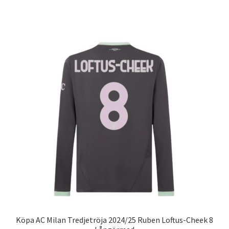
produkten
har
flera
varianter.
De
olika
alternativen
kan
väljas
på
produktsidan
Köpa AC Milan Tredjetröja 2024/25 Ruben Loftus-Cheek 8