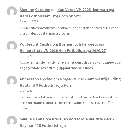
Åkerling Caroline
om
Kap Verde VM 2026 Hemmatröja
Barn Fotbollsset Tröja och Shorts
3 augusti 2026
Skulle rekommendera till andra. Kundtjänsten har som alltid varit
bra om det uppstår några problem.
Vollbrecht Cecilia
om
Bosnien och Hercegovina
Hemmatröja VM 2026 Herr Fotbollströja 2026/27
6 juli 2026
Allt kom inom den angivna leveranstiden och deras kundsupport var
engagerande och höll mig uppdaterad hela tiden.
Andersson Öyvind
om
Norge VM 2026 Hemmatröja Erling
Haaland 9 Fotbollströja Herr
6 juli 2026
Jag har precis fått min andra beställning från det här företaget. Jag
har köpt många fotbollströjor, men kvalitetsmässigt överträffar
ingen…
Sekula Hanna
om
Brasilien Bortatröja VM 2026 Herr –
Neymar #10 Fotbollströja