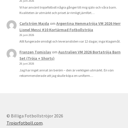
26 juni 2026
Vi har använt trojorfotboll några gånger till mig själv och våra barn.
Kvaliteten är utmärkt och priset är rimligt jämfört…
Carlström Majda
om
Argentina Hemmatröja VM 2026 Herr
Lionel Messi #10 Kortärmad Fotbollströja
26 juni 2026
Allt fungerade smidigt och leveranstiden var 12 dagar, inga klagomål.
Franzen Tomislav
om
Australien VM 2026 Bortatröja Barn
Set (Tröja + Shorts)
26 juni 2026
Jag har inget annat än beröm – den är verkligen utmärkt. En vän
rekommenderade att jag skulle köpa en uniform…
© Billiga Fotbollströjor 2026
Trojorfotboll.com
.