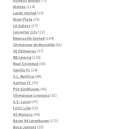
71
produkter
Athletic Bilbao
71
114
produkter
Wolves
114
produkter
15
Leeds United
15
23
produkter
River Plate
23
17
produkter
LA Galaxy
17
produkter
12
Leicester City
12
produkter
189
Newcastle United
189
produkter
61
Olympique de Marseille
61
37
produkter
SE Palmeiras
37
120
produkter
RB Leipzig
120
produkter
36
Real Sociedad
36
24
produkter
Sevilla FC
24
produkter
68
S.L. Benfica
68
35
produkter
Santos FC
35
produkter
45
PSV Eindhoven
45
produkter
31
Olympique Lyonnais
31
47
produkter
S.S. Lazio
47
produkter
15
LOSC Lille
15
produkter
36
AS Monaco
36
produkter
171
Bayer 04 Leverkusen
171
25
produkter
Boca Juniors
25