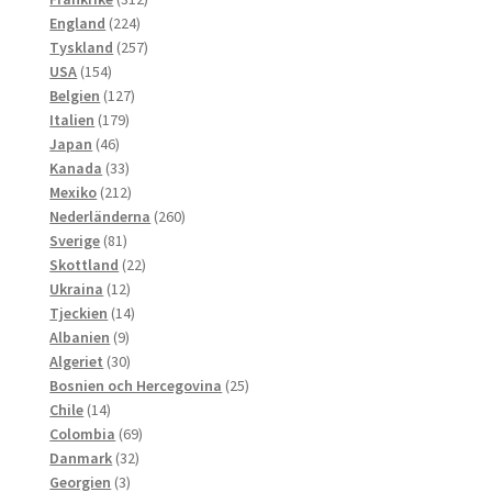
224
produkter
England
224
produkter
257
Tyskland
257
154
produkter
USA
154
produkter
127
Belgien
127
179
produkter
Italien
179
46
produkter
Japan
46
produkter
33
Kanada
33
produkter
212
Mexiko
212
produkter
260
Nederländerna
260
81
produkter
Sverige
81
produkter
22
Skottland
22
12
produkter
Ukraina
12
produkter
14
Tjeckien
14
9
produkter
Albanien
9
produkter
30
Algeriet
30
produkter
25
Bosnien och Hercegovina
25
14
produkter
Chile
14
produkter
69
Colombia
69
32
produkter
Danmark
32
3
produkter
Georgien
3