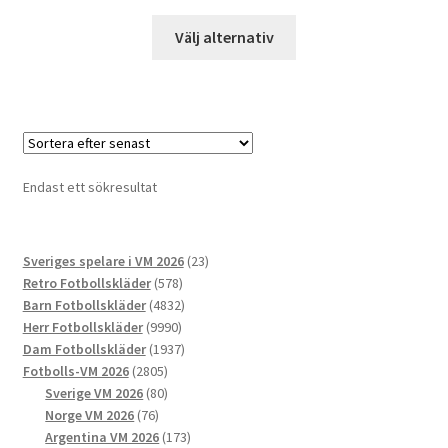
Den
Välj alternativ
här
produkten
har
flera
varianter.
De
Endast ett sökresultat
olika
alternativen
kan
23
Sveriges spelare i VM 2026
23
väljas
578
produkter
Retro Fotbollskläder
578
på
produkter
4832
Barn Fotbollskläder
4832
produktsidan
9990
produkter
Herr Fotbollskläder
9990
produkter
1937
Dam Fotbollskläder
1937
2805
produkter
Fotbolls-VM 2026
2805
produkter
80
Sverige VM 2026
80
76
produkter
Norge VM 2026
76
produkter
173
Argentina VM 2026
173