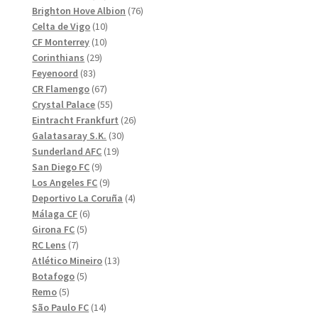
produkter
76
Brighton Hove Albion
76
10
produkter
Celta de Vigo
10
10
produkter
CF Monterrey
10
29
produkter
Corinthians
29
83
produkter
Feyenoord
83
produkter
67
CR Flamengo
67
produkter
55
Crystal Palace
55
produkter
26
Eintracht Frankfurt
26
30
produkter
Galatasaray S.K.
30
19
produkter
Sunderland AFC
19
9
produkter
San Diego FC
9
produkter
9
Los Angeles FC
9
produkter
4
Deportivo La Coruña
4
6
produkter
Málaga CF
6
5
produkter
Girona FC
5
7
produkter
RC Lens
7
produkter
13
Atlético Mineiro
13
5
produkter
Botafogo
5
5
produkter
Remo
5
produkter
14
São Paulo FC
14