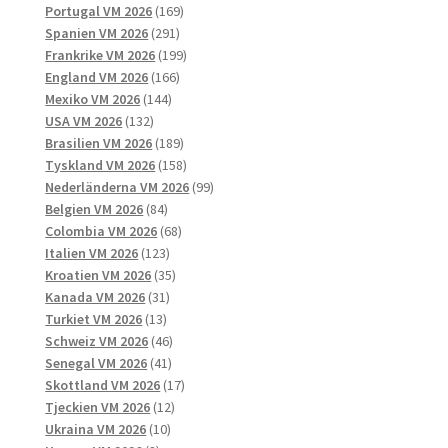
169
produkter
Portugal VM 2026
169
291
produkter
Spanien VM 2026
291
produkter
199
Frankrike VM 2026
199
166
produkter
England VM 2026
166
144
produkter
Mexiko VM 2026
144
132
produkter
USA VM 2026
132
produkter
189
Brasilien VM 2026
189
produkter
158
Tyskland VM 2026
158
produkter
99
Nederländerna VM 2026
99
84
produkter
Belgien VM 2026
84
produkter
68
Colombia VM 2026
68
123
produkter
Italien VM 2026
123
produkter
35
Kroatien VM 2026
35
31
produkter
Kanada VM 2026
31
13
produkter
Turkiet VM 2026
13
produkter
46
Schweiz VM 2026
46
41
produkter
Senegal VM 2026
41
produkter
17
Skottland VM 2026
17
12
produkter
Tjeckien VM 2026
12
10
produkter
Ukraina VM 2026
10