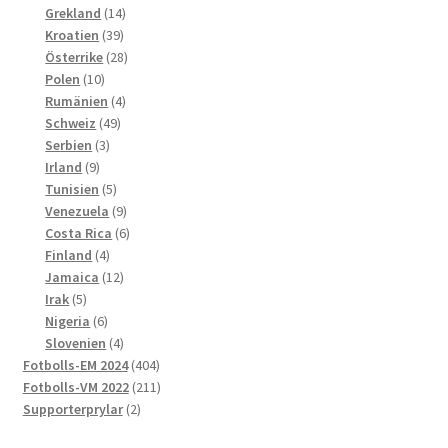
produkter
14
Grekland
14
39
produkter
Kroatien
39
produkter
28
Österrike
28
10
produkter
Polen
10
produkter
4
Rumänien
4
49
produkter
Schweiz
49
3
produkter
Serbien
3
9
produkter
Irland
9
produkter
5
Tunisien
5
produkter
9
Venezuela
9
produkter
6
Costa Rica
6
4
produkter
Finland
4
produkter
12
Jamaica
12
5
produkter
Irak
5
produkter
6
Nigeria
6
produkter
4
Slovenien
4
produkter
404
Fotbolls-EM 2024
404
produkter
211
Fotbolls-VM 2022
211
2
produkter
Supporterprylar
2
produkter