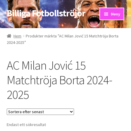
Billiga Fotbollströjor
Hoppa
Hoppa
Meny
till
till
navigering
innehåll
Hem
Hem
Produkter märkta ”AC Milan Jović 15 Matchtröja Borta
2024-2025”
Bloggar
Butik
AC Milan Jović 15
Kassa
Matchtröja Borta 2024-
2025
Kontakta oss
Mitt konto
Storleksguiden
Endast ett sökresultat