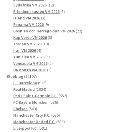
produkter
12
Sydafrika VM 2026
12
produkter
8
Elfenbenskusten VM 2026
8
3
produkter
Island VM 2026
3
produkter
9
Panama VM 2026
9
produkter
22
Bosnien och Hercegovina VM 2026
22
8
produkter
Kap Verde VM 2026
8
19
produkter
Jordan VM 2026
19
4
produkter
Iran VM 2026
4
produkter
5
Tunisien VM 2026
5
produkter
5
Venezuela VM 2026
5
3
produkter
DR Kongo VM 2026
3
12107
produkter
Klubblag
12107
produkter
916
FC Barcelona
916
1024
produkter
Real Madrid
1024
produkter
552
Paris Saint-Germain F.C.
552
536
produkter
FC Bayern München
536
563
produkter
Chelsea
563
produkter
686
Manchester City F.C.
686
produkter
688
Manchester United F.C.
688
591
produkter
Liverpool F.C.
591