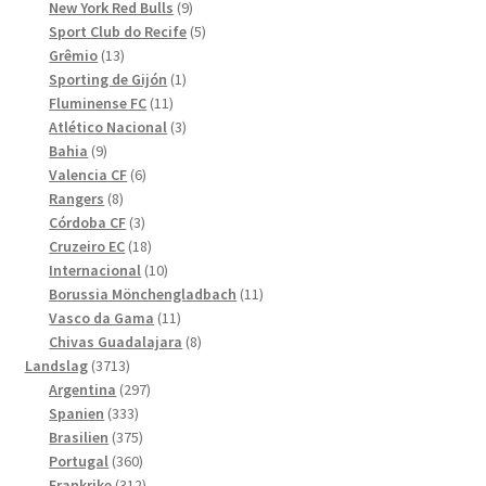
produkter
9
New York Red Bulls
9
produkter
5
Sport Club do Recife
5
13
produkter
Grêmio
13
produkter
1
Sporting de Gijón
1
11
produkt
Fluminense FC
11
produkter
3
Atlético Nacional
3
9
produkter
Bahia
9
produkter
6
Valencia CF
6
8
produkter
Rangers
8
produkter
3
Córdoba CF
3
produkter
18
Cruzeiro EC
18
produkter
10
Internacional
10
produkter
11
Borussia Mönchengladbach
11
11
produkter
Vasco da Gama
11
produkter
8
Chivas Guadalajara
8
3713
produkter
Landslag
3713
produkter
297
Argentina
297
333
produkter
Spanien
333
produkter
375
Brasilien
375
produkter
360
Portugal
360
produkter
312
Frankrike
312