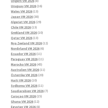
8
produkter
Ungern VM 2026
8
produkter
16
Uruguay VM 2026
16
13
produkter
Wales VM 2026
13
produkter
38
Japan VM 2026
38
produkter
29
Algeriet VM 2026
29
13
produkter
Chile VM 2026
13
produkter
10
Grekland VM 2026
10
13
produkter
Qatar VM 2026
13
produkter
12
Nya Zeeland VM 2026
12
6
produkter
Nordirland VM 2026
6
11
produkter
Ecuador VM 2026
11
produkter
11
Paraguay VM 2026
11
45
produkter
Marocko VM 2026
45
produkter
11
Australien VM 2026
11
20
produkter
Österrike VM 2026
20
10
produkter
Haiti VM 2026
10
produkter
11
Sydkorea VM 2026
11
produkter
7
Saudiarabien VM 2026
7
15
produkter
Curaçao VM 2026
15
12
produkter
Ghana VM 2026
12
produkter
8
Egypten VM 2026
8