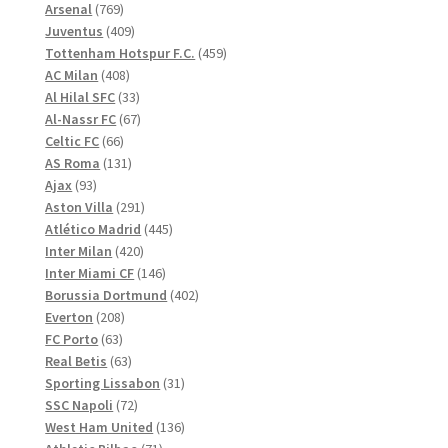
769
produkter
Arsenal
769
produkter
409
Juventus
409
produkter
459
Tottenham Hotspur F.C.
459
408
produkter
AC Milan
408
produkter
33
Al Hilal SFC
33
produkter
67
Al-Nassr FC
67
66
produkter
Celtic FC
66
produkter
131
AS Roma
131
93
produkter
Ajax
93
produkter
291
Aston Villa
291
produkter
445
Atlético Madrid
445
420
produkter
Inter Milan
420
produkter
146
Inter Miami CF
146
produkter
402
Borussia Dortmund
402
208
produkter
Everton
208
63
produkter
FC Porto
63
produkter
63
Real Betis
63
produkter
31
Sporting Lissabon
31
72
produkter
SSC Napoli
72
produkter
136
West Ham United
136