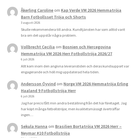
Åkerling Caroline
om
Kap Verde VM 2026 Hemmatröja
Barn Fotbollsset Tröja och Shorts
3 augusti 2026
Skulle rekommendera till andra. Kundtjänsten har som alltid varit
bra om det uppstår några problem.
Vollbrecht Cecilia
om
Bosnien och Hercegovina
Hemmatröja VM 2026 Herr Fotbollströja 2026/27
6 juli 2026
Allt kom inom den angivna leveranstiden och deras kundsupport var
engagerande och höll mig uppdaterad hela tiden.
Andersson Öyvind
om
Norge VM 2026 Hemmatröja Erling
Haaland 9 Fotbollströja Herr
6 juli 2026
Jag har precis fått min andra beställning från det här företaget. Jag
har köpt många fotbollströjor, men kvalitetsmässigt överträffar
ingen…
Sekula Hanna
om
Brasilien Bortatröja VM 2026 Herr –
Neymar #10 Fotbollströja