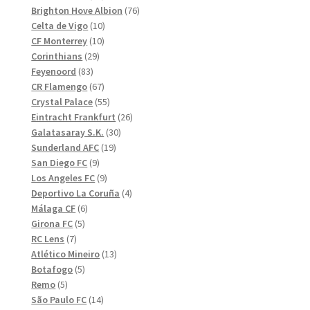
produkter
76
Brighton Hove Albion
76
10
produkter
Celta de Vigo
10
10
produkter
CF Monterrey
10
29
produkter
Corinthians
29
83
produkter
Feyenoord
83
produkter
67
CR Flamengo
67
produkter
55
Crystal Palace
55
produkter
26
Eintracht Frankfurt
26
30
produkter
Galatasaray S.K.
30
19
produkter
Sunderland AFC
19
9
produkter
San Diego FC
9
produkter
9
Los Angeles FC
9
produkter
4
Deportivo La Coruña
4
6
produkter
Málaga CF
6
5
produkter
Girona FC
5
7
produkter
RC Lens
7
produkter
13
Atlético Mineiro
13
5
produkter
Botafogo
5
5
produkter
Remo
5
produkter
14
São Paulo FC
14