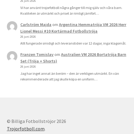
26 juni 2026
Vi har använt trojorfotboll några gånger till mig själv och våra barn.
Kvaliteten är utmärkt och priset är rimligt jämfört…
Carlström Majda
om
Argentina Hemmatröja VM 2026 Herr
Lionel Messi #10 Kortärmad Fotbollströja
26 juni 2026
Allt fungerade smidigt och leveranstiden var 12 dagar, inga klagomål.
Franzen Tomislav
om
Australien VM 2026 Bortatröja Barn
Set (Tröja + Shorts)
26 juni 2026
Jag har inget annat än beröm – den är verkligen utmärkt. En vän
rekommenderade att jag skulle köpa en uniform…
© Billiga Fotbollströjor 2026
Trojorfotboll.com
.