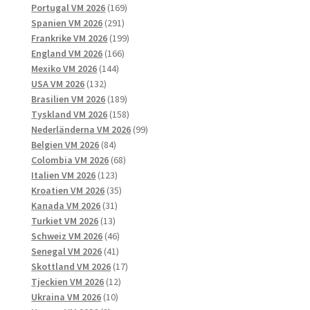
169
produkter
Portugal VM 2026
169
291
produkter
Spanien VM 2026
291
produkter
199
Frankrike VM 2026
199
166
produkter
England VM 2026
166
144
produkter
Mexiko VM 2026
144
132
produkter
USA VM 2026
132
produkter
189
Brasilien VM 2026
189
produkter
158
Tyskland VM 2026
158
produkter
99
Nederländerna VM 2026
99
84
produkter
Belgien VM 2026
84
produkter
68
Colombia VM 2026
68
123
produkter
Italien VM 2026
123
produkter
35
Kroatien VM 2026
35
31
produkter
Kanada VM 2026
31
13
produkter
Turkiet VM 2026
13
produkter
46
Schweiz VM 2026
46
41
produkter
Senegal VM 2026
41
produkter
17
Skottland VM 2026
17
12
produkter
Tjeckien VM 2026
12
10
produkter
Ukraina VM 2026
10