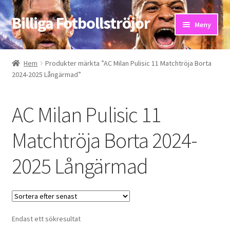
Billiga Fotbollströjor
Hoppa
Hoppa
Meny
till
till
navigering
innehåll
Hem
Hem
Produkter märkta ”AC Milan Pulisic 11 Matchtröja Borta
2024-2025 Långärmad”
Bloggar
Butik
AC Milan Pulisic 11
Kassa
Matchtröja Borta 2024-
2025 Långärmad
Kontakta oss
Mitt konto
Storleksguiden
Endast ett sökresultat