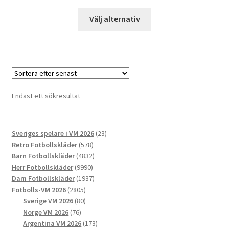
Den
Välj alternativ
här
produkten
har
flera
varianter.
De
Endast ett sökresultat
olika
alternativen
kan
23
Sveriges spelare i VM 2026
23
väljas
578
produkter
Retro Fotbollskläder
578
på
produkter
4832
Barn Fotbollskläder
4832
produktsidan
9990
produkter
Herr Fotbollskläder
9990
produkter
1937
Dam Fotbollskläder
1937
2805
produkter
Fotbolls-VM 2026
2805
produkter
80
Sverige VM 2026
80
76
produkter
Norge VM 2026
76
produkter
173
Argentina VM 2026
173