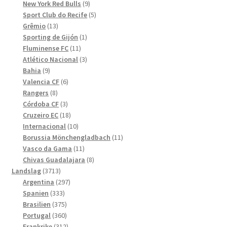
produkter
9
New York Red Bulls
9
produkter
5
Sport Club do Recife
5
13
produkter
Grêmio
13
produkter
1
Sporting de Gijón
1
11
produkt
Fluminense FC
11
produkter
3
Atlético Nacional
3
9
produkter
Bahia
9
produkter
6
Valencia CF
6
8
produkter
Rangers
8
produkter
3
Córdoba CF
3
produkter
18
Cruzeiro EC
18
produkter
10
Internacional
10
produkter
11
Borussia Mönchengladbach
11
11
produkter
Vasco da Gama
11
produkter
8
Chivas Guadalajara
8
3713
produkter
Landslag
3713
produkter
297
Argentina
297
333
produkter
Spanien
333
produkter
375
Brasilien
375
produkter
360
Portugal
360
produkter
312
Frankrike
312