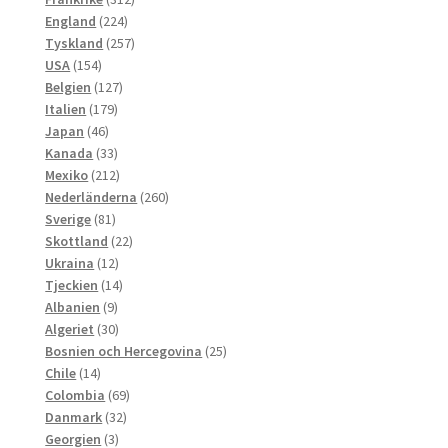
224
produkter
England
224
produkter
257
Tyskland
257
154
produkter
USA
154
produkter
127
Belgien
127
179
produkter
Italien
179
46
produkter
Japan
46
produkter
33
Kanada
33
produkter
212
Mexiko
212
produkter
260
Nederländerna
260
81
produkter
Sverige
81
produkter
22
Skottland
22
12
produkter
Ukraina
12
produkter
14
Tjeckien
14
9
produkter
Albanien
9
produkter
30
Algeriet
30
produkter
25
Bosnien och Hercegovina
25
14
produkter
Chile
14
produkter
69
Colombia
69
32
produkter
Danmark
32
3
produkter
Georgien
3