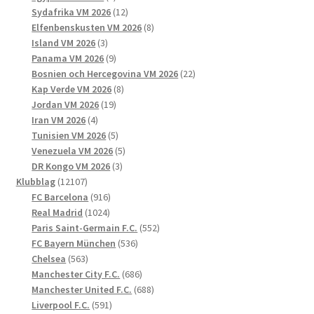
produkter
12
Sydafrika VM 2026
12
produkter
8
Elfenbenskusten VM 2026
8
3
produkter
Island VM 2026
3
produkter
9
Panama VM 2026
9
produkter
22
Bosnien och Hercegovina VM 2026
22
8
produkter
Kap Verde VM 2026
8
19
produkter
Jordan VM 2026
19
4
produkter
Iran VM 2026
4
produkter
5
Tunisien VM 2026
5
produkter
5
Venezuela VM 2026
5
3
produkter
DR Kongo VM 2026
3
12107
produkter
Klubblag
12107
produkter
916
FC Barcelona
916
1024
produkter
Real Madrid
1024
produkter
552
Paris Saint-Germain F.C.
552
536
produkter
FC Bayern München
536
563
produkter
Chelsea
563
produkter
686
Manchester City F.C.
686
produkter
688
Manchester United F.C.
688
591
produkter
Liverpool F.C.
591