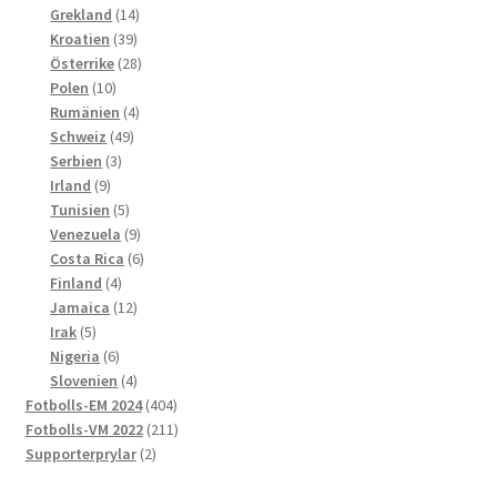
produkter
14
Grekland
14
39
produkter
Kroatien
39
produkter
28
Österrike
28
10
produkter
Polen
10
produkter
4
Rumänien
4
49
produkter
Schweiz
49
3
produkter
Serbien
3
9
produkter
Irland
9
produkter
5
Tunisien
5
produkter
9
Venezuela
9
produkter
6
Costa Rica
6
4
produkter
Finland
4
produkter
12
Jamaica
12
5
produkter
Irak
5
produkter
6
Nigeria
6
produkter
4
Slovenien
4
produkter
404
Fotbolls-EM 2024
404
produkter
211
Fotbolls-VM 2022
211
2
produkter
Supporterprylar
2
produkter