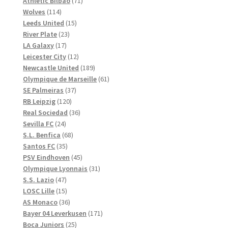
71
produkter
Athletic Bilbao
71
114
produkter
Wolves
114
produkter
15
Leeds United
15
23
produkter
River Plate
23
17
produkter
LA Galaxy
17
produkter
12
Leicester City
12
produkter
189
Newcastle United
189
produkter
61
Olympique de Marseille
61
37
produkter
SE Palmeiras
37
120
produkter
RB Leipzig
120
produkter
36
Real Sociedad
36
24
produkter
Sevilla FC
24
produkter
68
S.L. Benfica
68
35
produkter
Santos FC
35
produkter
45
PSV Eindhoven
45
produkter
31
Olympique Lyonnais
31
47
produkter
S.S. Lazio
47
produkter
15
LOSC Lille
15
produkter
36
AS Monaco
36
produkter
171
Bayer 04 Leverkusen
171
25
produkter
Boca Juniors
25