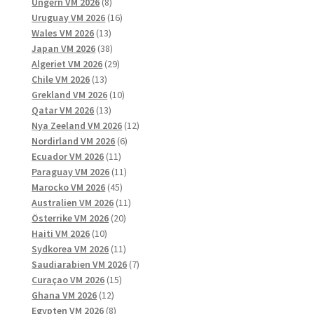
8
produkter
Ungern VM 2026
8
produkter
16
Uruguay VM 2026
16
13
produkter
Wales VM 2026
13
produkter
38
Japan VM 2026
38
produkter
29
Algeriet VM 2026
29
13
produkter
Chile VM 2026
13
produkter
10
Grekland VM 2026
10
13
produkter
Qatar VM 2026
13
produkter
12
Nya Zeeland VM 2026
12
6
produkter
Nordirland VM 2026
6
11
produkter
Ecuador VM 2026
11
produkter
11
Paraguay VM 2026
11
45
produkter
Marocko VM 2026
45
produkter
11
Australien VM 2026
11
20
produkter
Österrike VM 2026
20
10
produkter
Haiti VM 2026
10
produkter
11
Sydkorea VM 2026
11
produkter
7
Saudiarabien VM 2026
7
15
produkter
Curaçao VM 2026
15
12
produkter
Ghana VM 2026
12
produkter
8
Egypten VM 2026
8