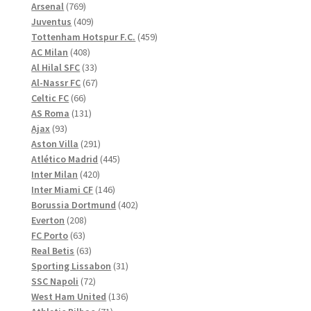
769
produkter
Arsenal
769
produkter
409
Juventus
409
produkter
459
Tottenham Hotspur F.C.
459
408
produkter
AC Milan
408
produkter
33
Al Hilal SFC
33
produkter
67
Al-Nassr FC
67
66
produkter
Celtic FC
66
produkter
131
AS Roma
131
93
produkter
Ajax
93
produkter
291
Aston Villa
291
produkter
445
Atlético Madrid
445
420
produkter
Inter Milan
420
produkter
146
Inter Miami CF
146
produkter
402
Borussia Dortmund
402
208
produkter
Everton
208
63
produkter
FC Porto
63
produkter
63
Real Betis
63
produkter
31
Sporting Lissabon
31
72
produkter
SSC Napoli
72
produkter
136
West Ham United
136