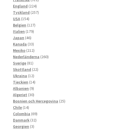
224
produkter
England
224
produkter
257
Tyskland
257
154
produkter
USA
154
produkter
127
Belgien
127
179
produkter
Italien
179
46
produkter
Japan
46
produkter
33
Kanada
33
produkter
212
Mexiko
212
produkter
260
Nederländerna
260
81
produkter
Sverige
81
produkter
22
Skottland
22
12
produkter
Ukraina
12
produkter
14
Tjeckien
14
9
produkter
Albanien
9
produkter
30
Algeriet
30
produkter
25
Bosnien och Hercegovina
25
14
produkter
Chile
14
produkter
69
Colombia
69
32
produkter
Danmark
32
3
produkter
Georgien
3