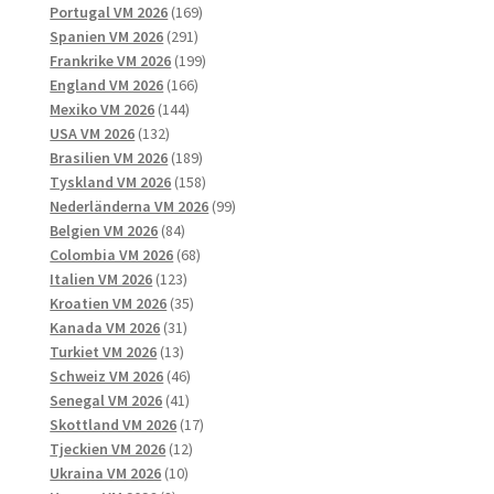
169
produkter
Portugal VM 2026
169
291
produkter
Spanien VM 2026
291
produkter
199
Frankrike VM 2026
199
166
produkter
England VM 2026
166
144
produkter
Mexiko VM 2026
144
132
produkter
USA VM 2026
132
produkter
189
Brasilien VM 2026
189
produkter
158
Tyskland VM 2026
158
produkter
99
Nederländerna VM 2026
99
84
produkter
Belgien VM 2026
84
produkter
68
Colombia VM 2026
68
123
produkter
Italien VM 2026
123
produkter
35
Kroatien VM 2026
35
31
produkter
Kanada VM 2026
31
13
produkter
Turkiet VM 2026
13
produkter
46
Schweiz VM 2026
46
41
produkter
Senegal VM 2026
41
produkter
17
Skottland VM 2026
17
12
produkter
Tjeckien VM 2026
12
10
produkter
Ukraina VM 2026
10