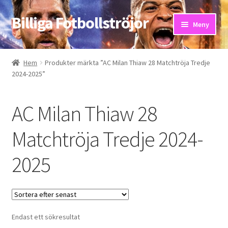
Billiga Fotbollströjor
Hoppa
Hoppa
Meny
till
till
navigering
innehåll
Hem
Hem
Produkter märkta ”AC Milan Thiaw 28 Matchtröja Tredje
2024-2025”
Bloggar
Butik
AC Milan Thiaw 28
Kassa
Matchtröja Tredje 2024-
2025
Kontakta oss
Mitt konto
Storleksguiden
Endast ett sökresultat