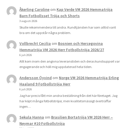
Åkerling Caroline
om
Kap Verde VM 2026 Hemmatröja
Barn Fotbollsset Tröja och Shorts
3 augusti 2026
Skulle rekommendera till andra. Kundtjänsten har som alltid varit
bra om det uppstår några problem.
Vollbrecht Cecilia
om
Bosnien och Hercegovina
Hemmatröja VM 2026 Herr Fotbollströja 2026/27
6 juli 2026
Allt kom inom den angivna leveranstiden och deras kundsupport var
engagerande och höll mig uppdaterad hela tiden.
Andersson Öyvind
om
Norge VM 2026 Hemmatröja Erling
Haaland 9 Fotbollströja Herr
6 juli 2026
Jag har precis fått min andra beställning från det här företaget. Jag
har köpt många fotbollströjor, men kvalitetsmässigt överträffar
ingen…
Sekula Hanna
om
Brasilien Bortatröja VM 2026 Herr –
Neymar #10 Fotbollströja