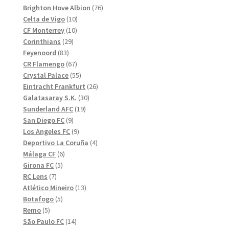
produkter
76
Brighton Hove Albion
76
10
produkter
Celta de Vigo
10
10
produkter
CF Monterrey
10
29
produkter
Corinthians
29
83
produkter
Feyenoord
83
produkter
67
CR Flamengo
67
produkter
55
Crystal Palace
55
produkter
26
Eintracht Frankfurt
26
30
produkter
Galatasaray S.K.
30
19
produkter
Sunderland AFC
19
9
produkter
San Diego FC
9
produkter
9
Los Angeles FC
9
produkter
4
Deportivo La Coruña
4
6
produkter
Málaga CF
6
5
produkter
Girona FC
5
7
produkter
RC Lens
7
produkter
13
Atlético Mineiro
13
5
produkter
Botafogo
5
5
produkter
Remo
5
produkter
14
São Paulo FC
14