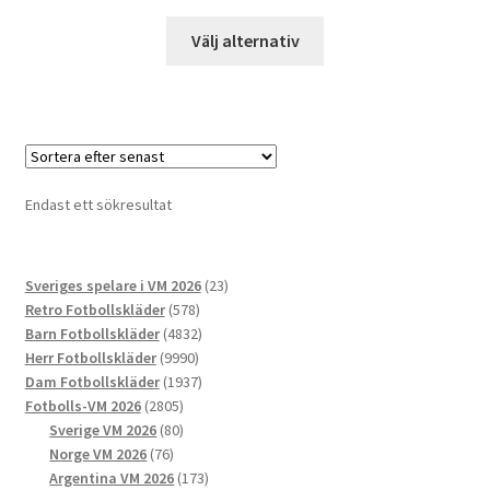
Den
Välj alternativ
här
produkten
har
flera
varianter.
De
Endast ett sökresultat
olika
alternativen
kan
23
Sveriges spelare i VM 2026
23
väljas
578
produkter
Retro Fotbollskläder
578
på
produkter
4832
Barn Fotbollskläder
4832
produktsidan
9990
produkter
Herr Fotbollskläder
9990
produkter
1937
Dam Fotbollskläder
1937
2805
produkter
Fotbolls-VM 2026
2805
produkter
80
Sverige VM 2026
80
76
produkter
Norge VM 2026
76
produkter
173
Argentina VM 2026
173