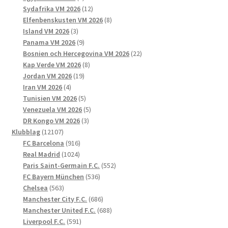
produkter
12
Sydafrika VM 2026
12
produkter
8
Elfenbenskusten VM 2026
8
3
produkter
Island VM 2026
3
produkter
9
Panama VM 2026
9
produkter
22
Bosnien och Hercegovina VM 2026
22
8
produkter
Kap Verde VM 2026
8
19
produkter
Jordan VM 2026
19
4
produkter
Iran VM 2026
4
produkter
5
Tunisien VM 2026
5
produkter
5
Venezuela VM 2026
5
3
produkter
DR Kongo VM 2026
3
12107
produkter
Klubblag
12107
produkter
916
FC Barcelona
916
1024
produkter
Real Madrid
1024
produkter
552
Paris Saint-Germain F.C.
552
536
produkter
FC Bayern München
536
563
produkter
Chelsea
563
produkter
686
Manchester City F.C.
686
produkter
688
Manchester United F.C.
688
591
produkter
Liverpool F.C.
591