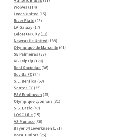
71
produkter
Athletic Bilbao
71
114
produkter
Wolves
114
produkter
15
Leeds United
15
23
produkter
River Plate
23
17
produkter
LA Galaxy
17
produkter
12
Leicester City
12
produkter
189
Newcastle United
189
produkter
61
Olympique de Marseille
61
37
produkter
SE Palmeiras
37
120
produkter
RB Leipzig
120
produkter
36
Real Sociedad
36
24
produkter
Sevilla FC
24
produkter
68
S.L. Benfica
68
35
produkter
Santos FC
35
produkter
45
PSV Eindhoven
45
produkter
31
Olympique Lyonnais
31
47
produkter
S.S. Lazio
47
produkter
15
LOSC Lille
15
produkter
36
AS Monaco
36
produkter
171
Bayer 04 Leverkusen
171
25
produkter
Boca Juniors
25