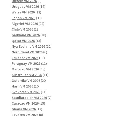
8
produkter
Ungern VM 2026
8
produkter
16
Uruguay VM 2026
16
13
produkter
Wales VM 2026
13
produkter
38
Japan VM 2026
38
produkter
29
Algeriet VM 2026
29
13
produkter
Chile VM 2026
13
produkter
10
Grekland VM 2026
10
13
produkter
Qatar VM 2026
13
produkter
12
Nya Zeeland VM 2026
12
6
produkter
Nordirland VM 2026
6
11
produkter
Ecuador VM 2026
11
produkter
11
Paraguay VM 2026
11
45
produkter
Marocko VM 2026
45
produkter
11
Australien VM 2026
11
20
produkter
Österrike VM 2026
20
10
produkter
Haiti VM 2026
10
produkter
11
Sydkorea VM 2026
11
produkter
7
Saudiarabien VM 2026
7
15
produkter
Curaçao VM 2026
15
12
produkter
Ghana VM 2026
12
produkter
8
Egypten VM 2026
8