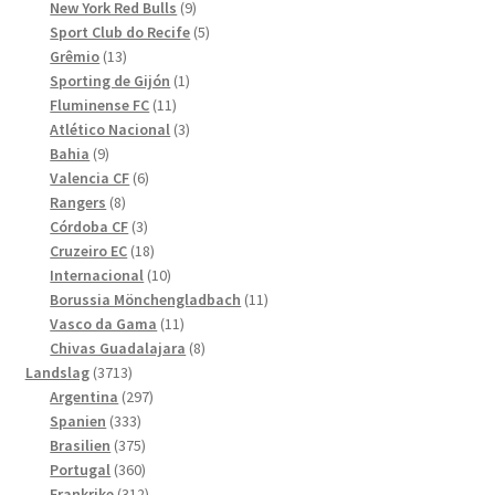
produkter
9
New York Red Bulls
9
produkter
5
Sport Club do Recife
5
13
produkter
Grêmio
13
produkter
1
Sporting de Gijón
1
11
produkt
Fluminense FC
11
produkter
3
Atlético Nacional
3
9
produkter
Bahia
9
produkter
6
Valencia CF
6
8
produkter
Rangers
8
produkter
3
Córdoba CF
3
produkter
18
Cruzeiro EC
18
produkter
10
Internacional
10
produkter
11
Borussia Mönchengladbach
11
11
produkter
Vasco da Gama
11
produkter
8
Chivas Guadalajara
8
3713
produkter
Landslag
3713
produkter
297
Argentina
297
333
produkter
Spanien
333
produkter
375
Brasilien
375
produkter
360
Portugal
360
produkter
312
Frankrike
312