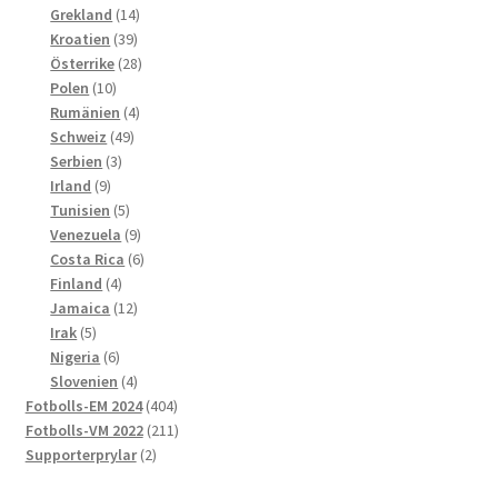
produkter
14
Grekland
14
39
produkter
Kroatien
39
produkter
28
Österrike
28
10
produkter
Polen
10
produkter
4
Rumänien
4
49
produkter
Schweiz
49
3
produkter
Serbien
3
9
produkter
Irland
9
produkter
5
Tunisien
5
produkter
9
Venezuela
9
produkter
6
Costa Rica
6
4
produkter
Finland
4
produkter
12
Jamaica
12
5
produkter
Irak
5
produkter
6
Nigeria
6
produkter
4
Slovenien
4
produkter
404
Fotbolls-EM 2024
404
produkter
211
Fotbolls-VM 2022
211
2
produkter
Supporterprylar
2
produkter