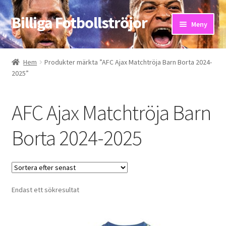
Billiga Fotbollströjor
Hoppa
Hoppa
Meny
till
till
navigering
innehåll
Hem
Hem
Produkter märkta ”AFC Ajax Matchtröja Barn Borta 2024-
2025”
Bloggar
Butik
AFC Ajax Matchtröja Barn
Kassa
Borta 2024-2025
Kontakta oss
Mitt konto
Endast ett sökresultat
Storleksguiden