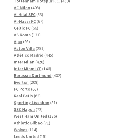
produkter
459
Tottenham Hotspur F.C.
459
408
produkter
AC Milan
408
produkter
33
Al Hilal SFC
33
produkter
67
Al-Nassr FC
67
66
produkter
Celtic FC
66
produkter
131
AS Roma
131
93
produkter
Ajax
93
produkter
291
Aston Villa
291
produkter
445
Atlético Madrid
445
420
produkter
Inter Milan
420
produkter
146
Inter Miami CF
146
produkter
402
Borussia Dortmund
402
208
produkter
Everton
208
63
produkter
FC Porto
63
produkter
63
Real Betis
63
produkter
31
Sporting Lissabon
31
72
produkter
SSC Napoli
72
produkter
136
West Ham United
136
71
produkter
Athletic Bilbao
71
114
produkter
Wolves
114
produkter
15
Leeds United
15