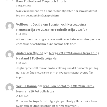
Barn Fotbollsset Tröja och Shorts
3 augusti 2026
Skulle rekommendera till andra. Kundtjänsten har som alltid varit
bra om det uppstår några problem.
Vollbrecht Cecilia
om
Bosnien och Hercegovina
Hemmatröja VM 2026 Herr Fotbollströja 2026/27
6 juli 2026
Allt kom inom den angivna leveranstiden och deras kundsupport var
engagerande och höll mig uppdaterad hela tiden.
Andersson Öyvind
om
Norge VM 2026 Hemmatröja Erling
Haaland 9 Fotbollströja Herr
6 juli 2026
Jag har precis fått min andra beställning från det här företaget. Jag
har köpt många fotbollströjor, men kvalitetsmässigt överträffar
ingen…
Sekula Hanna
om
Brasilien Bortatröja VM 2026 Herr –
Neymar #10 Fotbollströja
26 juni 2026
Vi har använt trojorfotboll några gånger till mig själv och våra barn.
Kvaliteten är utmärkt och priset är rimligt jämfört…