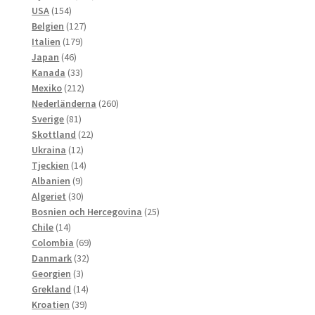
154
produkter
USA
154
produkter
127
Belgien
127
179
produkter
Italien
179
46
produkter
Japan
46
produkter
33
Kanada
33
produkter
212
Mexiko
212
produkter
260
Nederländerna
260
81
produkter
Sverige
81
produkter
22
Skottland
22
12
produkter
Ukraina
12
produkter
14
Tjeckien
14
9
produkter
Albanien
9
produkter
30
Algeriet
30
produkter
25
Bosnien och Hercegovina
25
14
produkter
Chile
14
produkter
69
Colombia
69
32
produkter
Danmark
32
3
produkter
Georgien
3
produkter
14
Grekland
14
39
produkter
Kroatien
39