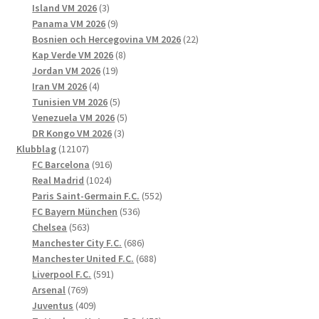
3
produkter
Island VM 2026
3
produkter
9
Panama VM 2026
9
produkter
22
Bosnien och Hercegovina VM 2026
22
8
produkter
Kap Verde VM 2026
8
19
produkter
Jordan VM 2026
19
4
produkter
Iran VM 2026
4
produkter
5
Tunisien VM 2026
5
produkter
5
Venezuela VM 2026
5
3
produkter
DR Kongo VM 2026
3
12107
produkter
Klubblag
12107
produkter
916
FC Barcelona
916
1024
produkter
Real Madrid
1024
produkter
552
Paris Saint-Germain F.C.
552
536
produkter
FC Bayern München
536
563
produkter
Chelsea
563
produkter
686
Manchester City F.C.
686
produkter
688
Manchester United F.C.
688
591
produkter
Liverpool F.C.
591
769
produkter
Arsenal
769
produkter
409
Juventus
409