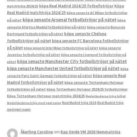
köpa Real Madrid 2024/25 fotbollströjor
Köpa
matchtröja 2024/25
Real Madrid matchtröja 2024/25
köpa senaste AC Milan fotbollströjor
köpa senaste Arsenal fotbollströjor på nätet
på nätet
köpa
senaste Atletico Madrid fotbollströjor på nätet
köpa senaste Borussia
köpa senaste Chelsea
Dortmund fotbollströjor på nätet
fotbollströjor på nätet
köpa senaste FC Barcelona fotbollströjor
på nätet
köpa senaste Inter Milan fotbollströjor på nätet
köpa senaste
Juventus fotbollströjor på nätet
köpa senaste Liverpool fotbollströjor på
köpa senaste Manchester City fotbollströjor på nätet
nätet
köpa senaste Manchester United fotbollströjor på nätet
köpa
köpa senaste Real
senaste Paris Saint-Germain fotbollströjor på nätet
Madrid fotbollströjor på nätet
köpa senaste Tottenham Hotspur
fotbollströjor på nätet
köpa Tottenham Hotspur 2024/25 fotbollströjor
Köpa Tottenham Hotspur matchtröja 2024/25
Nederländerna tröja billigt
Real Madrid tröja 2024
Real Madrid tröja
Nederländerna tröja med eget namn
med eget namn
Åkerling Caroline
om
Kap Verde VM 2026 Hemmatröja