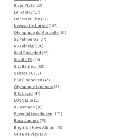
23
produkter
River Plate
23
17
produkter
LA Galaxy
17
produkter
12
Leicester City
12
produkter
189
Newcastle United
189
produkter
61
Olympique de Marseille
61
37
produkter
SE Palmeiras
37
120
produkter
RB Leipzig
120
produkter
36
Real Sociedad
36
24
produkter
Sevilla FC
24
produkter
68
S.L. Benfica
68
35
produkter
Santos FC
35
produkter
45
PSV Eindhoven
45
produkter
31
Olympique Lyonnais
31
47
produkter
S.S. Lazio
47
produkter
15
LOSC Lille
15
produkter
36
AS Monaco
36
produkter
171
Bayer 04 Leverkusen
171
25
produkter
Boca Juniors
25
produkter
76
Brighton Hove Albion
76
10
produkter
Celta de Vigo
10