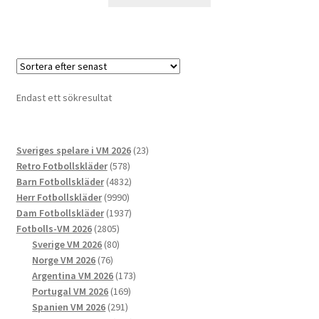
här
produkten
har
flera
varianter.
De
Endast ett sökresultat
olika
alternativen
kan
23
Sveriges spelare i VM 2026
23
väljas
578
produkter
Retro Fotbollskläder
578
på
produkter
4832
Barn Fotbollskläder
4832
produktsidan
9990
produkter
Herr Fotbollskläder
9990
produkter
1937
Dam Fotbollskläder
1937
2805
produkter
Fotbolls-VM 2026
2805
produkter
80
Sverige VM 2026
80
76
produkter
Norge VM 2026
76
produkter
173
Argentina VM 2026
173
169
produkter
Portugal VM 2026
169
291
produkter
Spanien VM 2026
291