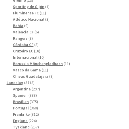
13
produkter
Grêmio
13
produkter
1
Sporting de Gijón
1
11
produkt
Fluminense FC
11
produkter
3
Atlético Nacional
3
9
produkter
Bahia
9
produkter
6
Valencia CF
6
8
produkter
Rangers
8
produkter
3
Córdoba CF
3
produkter
18
Cruzeiro EC
18
produkter
10
Internacional
10
produkter
11
Borussia Mönchengladbach
11
11
produkter
Vasco da Gama
11
produkter
8
Chivas Guadalajara
8
3713
produkter
Landslag
3713
produkter
297
Argentina
297
333
produkter
Spanien
333
produkter
375
Brasilien
375
produkter
360
Portugal
360
produkter
312
Frankrike
312
224
produkter
England
224
produkter
257
Tyskland
257