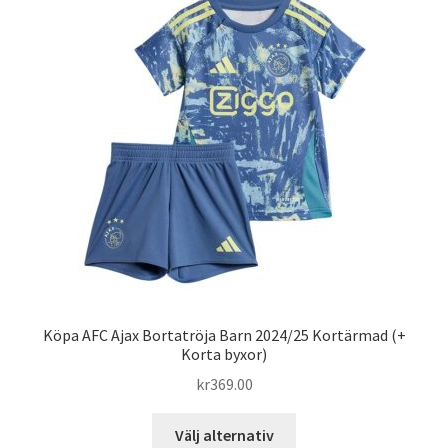
Varukorg
Köpa AFC Ajax Bortatröja Barn 2024/25 Kortärmad (+
Korta byxor)
kr
369.00
Den
Välj alternativ