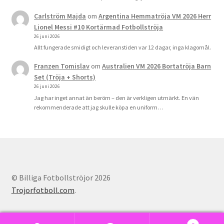
Carlström Majda
om
Argentina Hemmatröja VM 2026 Herr
Lionel Messi #10 Kortärmad Fotbollströja
26 juni 2026
Allt fungerade smidigt och leveranstiden var 12 dagar, inga klagomål.
Franzen Tomislav
om
Australien VM 2026 Bortatröja Barn
Set (Tröja + Shorts)
26 juni 2026
Jag har inget annat än beröm – den är verkligen utmärkt. En vän
rekommenderade att jag skulle köpa en uniform…
© Billiga Fotbollströjor 2026
Trojorfotboll.com
.