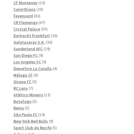
10
produkter
CF Monterrey
10
29
produkter
Corinthians
29
83
produkter
Feyenoord
83
produkter
67
CR Flamengo
67
produkter
55
Crystal Palace
55
produkter
26
Eintracht Frankfurt
26
30
produkter
Galatasaray S.K.
30
19
produkter
Sunderland AFC
19
9
produkter
San Diego FC
9
produkter
9
Los Angeles FC
9
produkter
4
Deportivo La Coruña
4
6
produkter
Málaga CF
6
5
produkter
Girona FC
5
7
produkter
RC Lens
7
produkter
13
Atlético Mineiro
13
5
produkter
Botafogo
5
5
produkter
Remo
5
produkter
14
São Paulo FC
14
produkter
9
New York Red Bulls
9
produkter
5
Sport Club do Recife
5