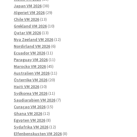
produkter
38
Japan VM 2026
38
produkter
29
Algeriet VM 2026
29
13
produkter
Chile VM 2026
13
produkter
10
Grekland VM 2026
10
13
produkter
Qatar VM 2026
13
produkter
12
Nya Zeeland VM 2026
12
6
produkter
Nordirland VM 2026
6
11
produkter
Ecuador VM 2026
11
produkter
11
Paraguay VM 2026
11
45
produkter
Marocko VM 2026
45
produkter
11
Australien VM 2026
11
20
produkter
Österrike VM 2026
20
10
produkter
Haiti VM 2026
10
produkter
11
Sydkorea VM 2026
11
produkter
7
Saudiarabien VM 2026
7
15
produkter
Curaçao VM 2026
15
12
produkter
Ghana VM 2026
12
produkter
8
Egypten VM 2026
8
produkter
12
Sydafrika VM 2026
12
produkter
8
Elfenbenskusten VM 2026
8