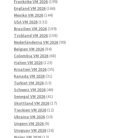
produkter
199
Frankrike VM 2026
199
166
produkter
England VM 2026
166
144
produkter
Mexiko VM 2026
144
132
produkter
USA VM 2026
132
produkter
189
Brasilien VM 2026
189
produkter
158
Tyskland VM 2026
158
produkter
99
Nederländerna VM 2026
99
84
produkter
Belgien VM 2026
84
produkter
68
Colombia VM 2026
68
123
produkter
Italien VM 2026
123
produkter
35
Kroatien VM 2026
35
31
produkter
Kanada VM 2026
31
13
produkter
Turkiet VM 2026
13
produkter
46
Schweiz VM 2026
46
41
produkter
Senegal VM 2026
41
produkter
17
Skottland VM 2026
17
12
produkter
Tjeckien VM 2026
12
10
produkter
Ukraina VM 2026
10
8
produkter
Ungern VM 2026
8
produkter
16
Uruguay VM 2026
16
13
produkter
Wales VM 2026
13