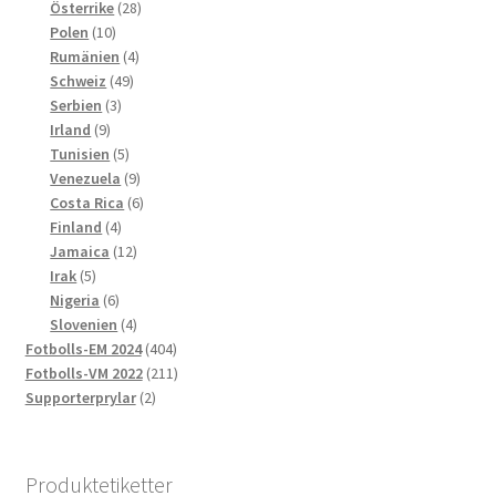
produkter
28
Österrike
28
10
produkter
Polen
10
produkter
4
Rumänien
4
49
produkter
Schweiz
49
3
produkter
Serbien
3
9
produkter
Irland
9
produkter
5
Tunisien
5
produkter
9
Venezuela
9
produkter
6
Costa Rica
6
4
produkter
Finland
4
produkter
12
Jamaica
12
5
produkter
Irak
5
produkter
6
Nigeria
6
produkter
4
Slovenien
4
produkter
404
Fotbolls-EM 2024
404
produkter
211
Fotbolls-VM 2022
211
2
produkter
Supporterprylar
2
produkter
Produktetiketter