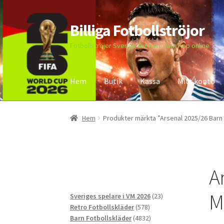
Billiga Fotbollströjor
Hoppa
Hoppa
till
till
Fotbollströjor Sverige för Herr Barn Köp online
navigering
innehåll
Hem
Butik
Kassa
Mitt konto
Hem
Bloggar
Butik
Kassa
Kontakta oss
Mitt 
Hem
Produkter märkta ”Arsenal 2025/26 Barn Tr
A
Ma
23
Sveriges spelare i VM 2026
23
578
produkter
Retro Fotbollskläder
578
produkter
4832
Barn Fotbollskläder
4832