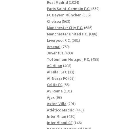
1024
produkter
Real Madrid
1024
produkter
552
Paris Saint-Germain F.C.
552
536
produkter
FC Bayern München
536
563
produkter
Chelsea
563
produkter
686
Manchester City F.C.
686
produkter
688
Manchester United F.C.
688
591
produkter
Liverpool F.C.
591
769
produkter
Arsenal
769
produkter
409
Juventus
409
produkter
459
Tottenham Hotspur F.C.
459
408
produkter
AC Milan
408
produkter
33
Al Hilal SFC
33
produkter
67
Al-Nassr FC
67
66
produkter
Celtic FC
66
produkter
131
AS Roma
131
93
produkter
Ajax
93
produkter
291
Aston Villa
291
produkter
445
Atlético Madrid
445
420
produkter
Inter Milan
420
produkter
146
Inter Miami CF
146
produkter
402
Borussia Dortmund
402