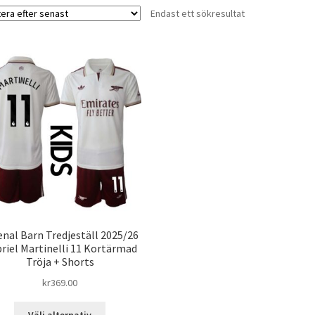
Endast ett sökresultat
enal Barn Tredjeställ 2025/26
riel Martinelli 11 Kortärmad
Tröja + Shorts
kr
369.00
Den