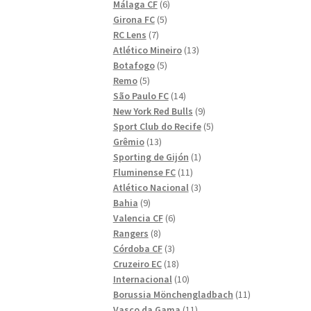
6
produkter
Málaga CF
6
5
produkter
Girona FC
5
7
produkter
RC Lens
7
produkter
13
Atlético Mineiro
13
5
produkter
Botafogo
5
5
produkter
Remo
5
produkter
14
São Paulo FC
14
produkter
9
New York Red Bulls
9
produkter
5
Sport Club do Recife
5
13
produkter
Grêmio
13
produkter
1
Sporting de Gijón
1
11
produkt
Fluminense FC
11
produkter
3
Atlético Nacional
3
9
produkter
Bahia
9
produkter
6
Valencia CF
6
8
produkter
Rangers
8
produkter
3
Córdoba CF
3
produkter
18
Cruzeiro EC
18
produkter
10
Internacional
10
produkter
11
Borussia Mönchengladbach
11
11
produkter
Vasco da Gama
11