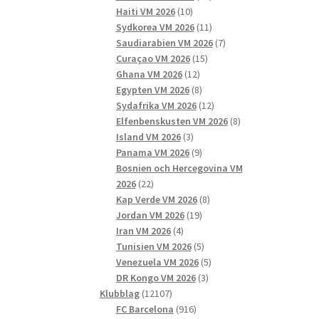
10
produkter
Haiti VM 2026
10
produkter
11
Sydkorea VM 2026
11
produkter
7
Saudiarabien VM 2026
7
15
produkter
Curaçao VM 2026
15
12
produkter
Ghana VM 2026
12
produkter
8
Egypten VM 2026
8
produkter
12
Sydafrika VM 2026
12
produkter
8
Elfenbenskusten VM 2026
8
3
produkter
Island VM 2026
3
produkter
9
Panama VM 2026
9
produkter
Bosnien och Hercegovina VM
22
2026
22
produkter
8
Kap Verde VM 2026
8
19
produkter
Jordan VM 2026
19
4
produkter
Iran VM 2026
4
produkter
5
Tunisien VM 2026
5
produkter
5
Venezuela VM 2026
5
3
produkter
DR Kongo VM 2026
3
12107
produkter
Klubblag
12107
produkter
916
FC Barcelona
916