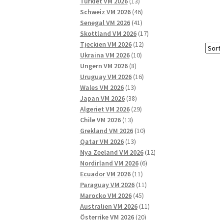
13
produkter
Turkiet VM 2026
13
produkter
46
Schweiz VM 2026
46
41
produkter
Senegal VM 2026
41
produkter
17
Skottland VM 2026
17
12
produkter
Tjeckien VM 2026
12
10
produkter
Ukraina VM 2026
10
8
produkter
Ungern VM 2026
8
produkter
16
Uruguay VM 2026
16
13
produkter
Wales VM 2026
13
produkter
38
Japan VM 2026
38
produkter
29
Algeriet VM 2026
29
13
produkter
Chile VM 2026
13
produkter
10
Grekland VM 2026
10
13
produkter
Qatar VM 2026
13
produkter
12
Nya Zeeland VM 2026
12
6
produkter
Nordirland VM 2026
6
11
produkter
Ecuador VM 2026
11
produkter
11
Paraguay VM 2026
11
45
produkter
Marocko VM 2026
45
produkter
11
Australien VM 2026
11
20
produkter
Österrike VM 2026
20