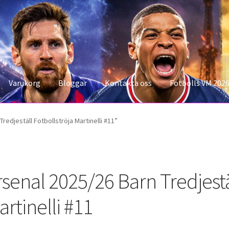
Varukorg
Bloggar
Kontakta oss
Fotbolls VM 202
konto
Storleksguiden
Varukorg
edjeställ Fotbollströja Martinelli #11”
rsenal 2025/26 Barn Tredjestä
rtinelli #11