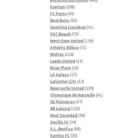
208
produkter
Everton
208
63
produkter
FC Porto
63
produkter
63
Real Betis
63
produkter
31
Sporting Lissabon
31
72
produkter
SSC Napoli
72
produkter
136
West Ham United
136
71
produkter
Athletic Bilbao
71
114
produkter
Wolves
114
produkter
15
Leeds United
15
23
produkter
River Plate
23
17
produkter
LA Galaxy
17
produkter
12
Leicester City
12
produkter
189
Newcastle United
189
produkter
61
Olympique de Marseille
61
37
produkter
SE Palmeiras
37
120
produkter
RB Leipzig
120
produkter
36
Real Sociedad
36
24
produkter
Sevilla FC
24
produkter
68
S.L. Benfica
68
35
produkter
Santos FC
35