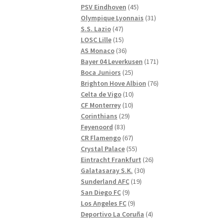
produkter
45
PSV Eindhoven
45
produkter
31
Olympique Lyonnais
31
47
produkter
S.S. Lazio
47
produkter
15
LOSC Lille
15
produkter
36
AS Monaco
36
produkter
171
Bayer 04 Leverkusen
171
25
produkter
Boca Juniors
25
produkter
76
Brighton Hove Albion
76
10
produkter
Celta de Vigo
10
10
produkter
CF Monterrey
10
29
produkter
Corinthians
29
83
produkter
Feyenoord
83
produkter
67
CR Flamengo
67
produkter
55
Crystal Palace
55
produkter
26
Eintracht Frankfurt
26
30
produkter
Galatasaray S.K.
30
19
produkter
Sunderland AFC
19
9
produkter
San Diego FC
9
produkter
9
Los Angeles FC
9
produkter
4
Deportivo La Coruña
4