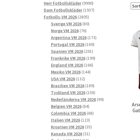
9990
produkter
Herr Fotbollskläder
9990
produkter
1937
Dam Fotbollskläder
1937
2805
produkter
Fotbolls-VM 2026
2805
produkter
80
Sverige VM 2026
80
76
produkter
Norge VM 2026
76
produkter
173
Argentina VM 2026
173
169
produkter
Portugal VM 2026
169
291
produkter
Spanien VM 2026
291
produkter
199
Frankrike VM 2026
199
166
produkter
England VM 2026
166
144
produkter
Mexiko VM 2026
144
132
produkter
USA VM 2026
132
produkter
189
Brasilien VM 2026
189
produkter
158
Tyskland VM 2026
158
produkter
99
Nederländerna VM 2026
99
Ars
84
produkter
Belgien VM 2026
84
Gab
produkter
68
Colombia VM 2026
68
123
produkter
Italien VM 2026
123
produkter
35
Kroatien VM 2026
35
31
produkter
Kanada VM 2026
31