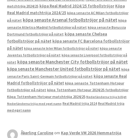
köpa Real Madrid 2024/25 fotbollströjor
Köpa
matchtröja 2024/25
Real Madrid matchtröja 2024/25
köpa senaste AC Milan fotbollströjor
köpa senaste Arsenal fotbollströjor på nätet
på nätet
köpa
senaste Atletico Madrid fotbollströjor på nätet
köpa senaste Borussia
köpa senaste Chelsea
Dortmund fotbollströjor på nätet
fotbollströjor på nätet
köpa senaste FC Barcelona fotbollströjor
på nätet
köpa senaste Inter Milan fotbollströjor på nätet
köpa senaste
Juventus fotbollströjor på nätet
köpa senaste Liverpool fotbollströjor på
köpa senaste Manchester City fotbollströjor på nätet
nätet
köpa senaste Manchester United fotbollströjor på nätet
köpa
köpa senaste Real
senaste Paris Saint-Germain fotbollströjor på nätet
Madrid fotbollströjor på nätet
köpa senaste Tottenham Hotspur
fotbollströjor på nätet
köpa Tottenham Hotspur 2024/25 fotbollströjor
Köpa Tottenham Hotspur matchtröja 2024/25
Nederländerna tröja billigt
Real Madrid tröja 2024
Real Madrid tröja
Nederländerna tröja med eget namn
med eget namn
Åkerling Caroline
om
Kap Verde VM 2026 Hemmatröja