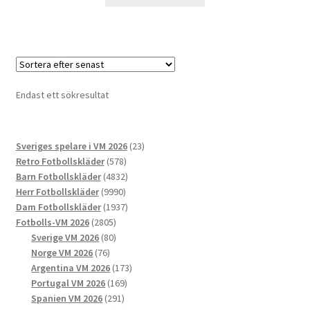
här
produkten
har
flera
varianter.
De
Endast ett sökresultat
olika
alternativen
kan
23
Sveriges spelare i VM 2026
23
väljas
578
produkter
Retro Fotbollskläder
578
på
produkter
4832
Barn Fotbollskläder
4832
produktsidan
9990
produkter
Herr Fotbollskläder
9990
produkter
1937
Dam Fotbollskläder
1937
2805
produkter
Fotbolls-VM 2026
2805
produkter
80
Sverige VM 2026
80
76
produkter
Norge VM 2026
76
produkter
173
Argentina VM 2026
173
169
produkter
Portugal VM 2026
169
291
produkter
Spanien VM 2026
291