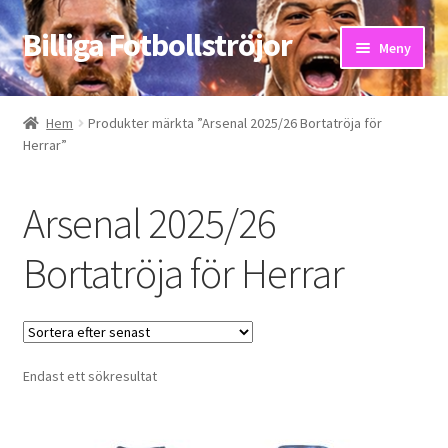
Billiga Fotbollströjor
Hoppa
Hoppa
Meny
till
till
navigering
innehåll
Hem
Hem
Produkter märkta ”Arsenal 2025/26 Bortatröja för
Herrar”
Bloggar
Butik
Arsenal 2025/26
Kassa
Bortatröja för Herrar
Kontakta oss
Mitt konto
Endast ett sökresultat
Storleksguiden