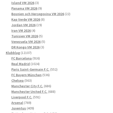
3
produkter
Island VM 2026
3
produkter
9
Panama VM 2026
9
produkter
22
Bosnien och Hercegovina VM 2026
22
8
produkter
Kap Verde VM 2026
8
19
produkter
Jordan VM 2026
19
4
produkter
Iran VM 2026
4
produkter
5
Tunisien VM 2026
5
produkter
5
Venezuela VM 2026
5
3
produkter
DR Kongo VM 2026
3
12107
produkter
Klubblag
12107
produkter
916
FC Barcelona
916
1024
produkter
Real Madrid
1024
produkter
552
Paris Saint-Germain F.C.
552
536
produkter
FC Bayern München
536
563
produkter
Chelsea
563
produkter
686
Manchester City F.C.
686
produkter
688
Manchester United F.C.
688
591
produkter
Liverpool F.C.
591
769
produkter
Arsenal
769
produkter
409
Juventus
409