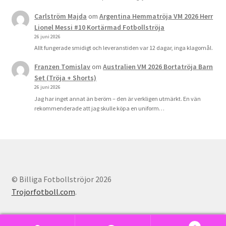
Carlström Majda
om
Argentina Hemmatröja VM 2026 Herr
Lionel Messi #10 Kortärmad Fotbollströja
26 juni 2026
Allt fungerade smidigt och leveranstiden var 12 dagar, inga klagomål.
Franzen Tomislav
om
Australien VM 2026 Bortatröja Barn
Set (Tröja + Shorts)
26 juni 2026
Jag har inget annat än beröm – den är verkligen utmärkt. En vän
rekommenderade att jag skulle köpa en uniform…
© Billiga Fotbollströjor 2026
Trojorfotboll.com
.