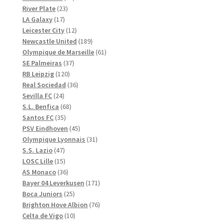
23
produkter
River Plate
23
17
produkter
LA Galaxy
17
produkter
12
Leicester City
12
produkter
189
Newcastle United
189
produkter
61
Olympique de Marseille
61
37
produkter
SE Palmeiras
37
120
produkter
RB Leipzig
120
produkter
36
Real Sociedad
36
24
produkter
Sevilla FC
24
produkter
68
S.L. Benfica
68
35
produkter
Santos FC
35
produkter
45
PSV Eindhoven
45
produkter
31
Olympique Lyonnais
31
47
produkter
S.S. Lazio
47
produkter
15
LOSC Lille
15
produkter
36
AS Monaco
36
produkter
171
Bayer 04 Leverkusen
171
25
produkter
Boca Juniors
25
produkter
76
Brighton Hove Albion
76
10
produkter
Celta de Vigo
10