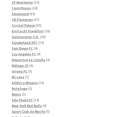
10
produkter
CF Monterrey
10
29
produkter
Corinthians
29
83
produkter
Feyenoord
83
produkter
67
CR Flamengo
67
produkter
55
Crystal Palace
55
produkter
26
Eintracht Frankfurt
26
30
produkter
Galatasaray S.K.
30
19
produkter
Sunderland AFC
19
9
produkter
San Diego FC
9
produkter
9
Los Angeles FC
9
produkter
4
Deportivo La Coruña
4
6
produkter
Málaga CF
6
5
produkter
Girona FC
5
7
produkter
RC Lens
7
produkter
13
Atlético Mineiro
13
5
produkter
Botafogo
5
5
produkter
Remo
5
produkter
14
São Paulo FC
14
produkter
9
New York Red Bulls
9
produkter
5
Sport Club do Recife
5