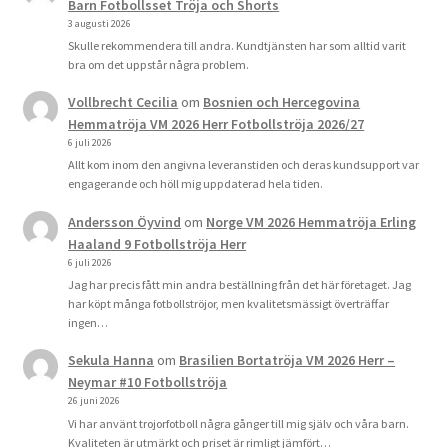
Barn Fotbollsset Tröja och Shorts
3 augusti 2026
Skulle rekommendera till andra. Kundtjänsten har som alltid varit
bra om det uppstår några problem.
Vollbrecht Cecilia
om
Bosnien och Hercegovina
Hemmatröja VM 2026 Herr Fotbollströja 2026/27
6 juli 2026
Allt kom inom den angivna leveranstiden och deras kundsupport var
engagerande och höll mig uppdaterad hela tiden.
Andersson Öyvind
om
Norge VM 2026 Hemmatröja Erling
Haaland 9 Fotbollströja Herr
6 juli 2026
Jag har precis fått min andra beställning från det här företaget. Jag
har köpt många fotbollströjor, men kvalitetsmässigt överträffar
ingen…
Sekula Hanna
om
Brasilien Bortatröja VM 2026 Herr –
Neymar #10 Fotbollströja
26 juni 2026
Vi har använt trojorfotboll några gånger till mig själv och våra barn.
Kvaliteten är utmärkt och priset är rimligt jämfört…