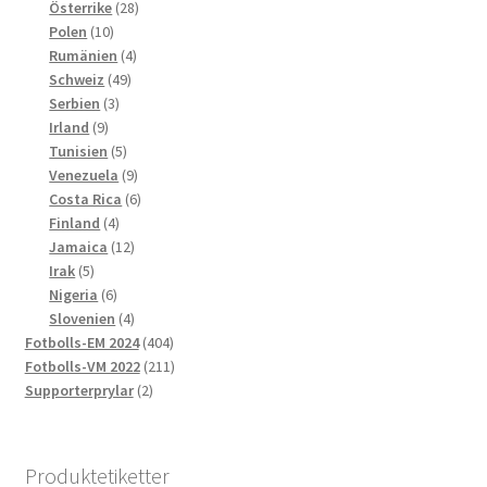
produkter
28
Österrike
28
10
produkter
Polen
10
produkter
4
Rumänien
4
49
produkter
Schweiz
49
3
produkter
Serbien
3
9
produkter
Irland
9
produkter
5
Tunisien
5
produkter
9
Venezuela
9
produkter
6
Costa Rica
6
4
produkter
Finland
4
produkter
12
Jamaica
12
5
produkter
Irak
5
produkter
6
Nigeria
6
produkter
4
Slovenien
4
produkter
404
Fotbolls-EM 2024
404
produkter
211
Fotbolls-VM 2022
211
2
produkter
Supporterprylar
2
produkter
Produktetiketter