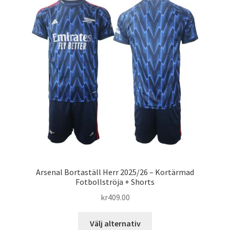
Varukorg
Arsenal Bortaställ Herr 2025/26 – Kortärmad
Fotbollströja + Shorts
kr
409.00
Den
Välj alternativ