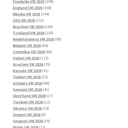
produkter
199
Frankrike VM 2026
199
166
produkter
England VM 2026
166
144
produkter
Mexiko VM 2026
144
132
produkter
USA VM 2026
132
produkter
189
Brasilien VM 2026
189
produkter
158
Tyskland VM 2026
158
produkter
99
Nederländerna VM 2026
99
84
produkter
Belgien VM 2026
84
produkter
68
Colombia VM 2026
68
123
produkter
Italien VM 2026
123
produkter
35
Kroatien VM 2026
35
31
produkter
Kanada VM 2026
31
13
produkter
Turkiet VM 2026
13
produkter
46
Schweiz VM 2026
46
41
produkter
Senegal VM 2026
41
produkter
17
Skottland VM 2026
17
12
produkter
Tjeckien VM 2026
12
10
produkter
Ukraina VM 2026
10
8
produkter
Ungern VM 2026
8
produkter
16
Uruguay VM 2026
16
13
produkter
Wales VM 2026
13