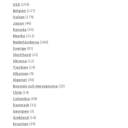
154
produkter
USA
154
produkter
127
Belgien
127
179
produkter
Italien
179
46
produkter
Japan
46
produkter
33
Kanada
33
produkter
212
Mexiko
212
produkter
260
Nederländerna
260
81
produkter
Sverige
81
produkter
22
Skottland
22
12
produkter
Ukraina
12
produkter
14
Tjeckien
14
9
produkter
Albanien
9
produkter
30
Algeriet
30
produkter
25
Bosnien och Hercegovina
25
14
produkter
Chile
14
produkter
69
Colombia
69
32
produkter
Danmark
32
3
produkter
Georgien
3
produkter
14
Grekland
14
39
produkter
Kroatien
39