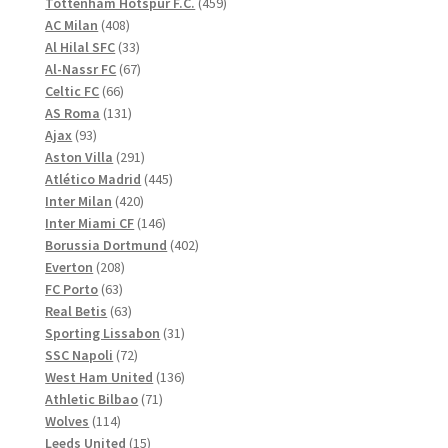
produkter
459
Tottenham Hotspur F.C.
459
408
produkter
AC Milan
408
produkter
33
Al Hilal SFC
33
produkter
67
Al-Nassr FC
67
66
produkter
Celtic FC
66
produkter
131
AS Roma
131
93
produkter
Ajax
93
produkter
291
Aston Villa
291
produkter
445
Atlético Madrid
445
420
produkter
Inter Milan
420
produkter
146
Inter Miami CF
146
produkter
402
Borussia Dortmund
402
208
produkter
Everton
208
63
produkter
FC Porto
63
produkter
63
Real Betis
63
produkter
31
Sporting Lissabon
31
72
produkter
SSC Napoli
72
produkter
136
West Ham United
136
71
produkter
Athletic Bilbao
71
114
produkter
Wolves
114
produkter
15
Leeds United
15