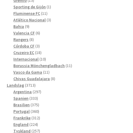
13
produkter
Grêmio
13
produkter
1
Sporting de Gijón
1
11
produkt
Fluminense FC
11
produkter
3
Atlético Nacional
3
9
produkter
Bahia
9
produkter
6
Valencia CF
6
8
produkter
Rangers
8
produkter
3
Córdoba CF
3
produkter
18
Cruzeiro EC
18
produkter
10
Internacional
10
produkter
11
Borussia Mönchengladbach
11
11
produkter
Vasco da Gama
11
produkter
8
Chivas Guadalajara
8
3713
produkter
Landslag
3713
produkter
297
Argentina
297
333
produkter
Spanien
333
produkter
375
Brasilien
375
produkter
360
Portugal
360
produkter
312
Frankrike
312
224
produkter
England
224
produkter
257
Tyskland
257