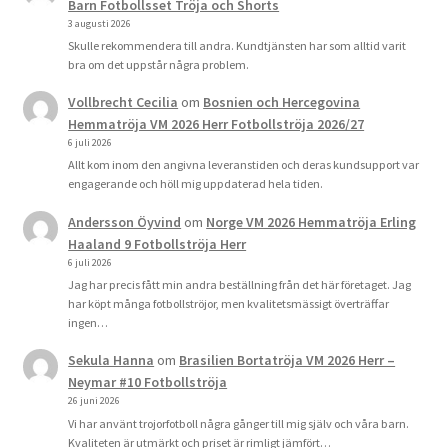
Barn Fotbollsset Tröja och Shorts
3 augusti 2026
Skulle rekommendera till andra. Kundtjänsten har som alltid varit
bra om det uppstår några problem.
Vollbrecht Cecilia
om
Bosnien och Hercegovina
Hemmatröja VM 2026 Herr Fotbollströja 2026/27
6 juli 2026
Allt kom inom den angivna leveranstiden och deras kundsupport var
engagerande och höll mig uppdaterad hela tiden.
Andersson Öyvind
om
Norge VM 2026 Hemmatröja Erling
Haaland 9 Fotbollströja Herr
6 juli 2026
Jag har precis fått min andra beställning från det här företaget. Jag
har köpt många fotbollströjor, men kvalitetsmässigt överträffar
ingen…
Sekula Hanna
om
Brasilien Bortatröja VM 2026 Herr –
Neymar #10 Fotbollströja
26 juni 2026
Vi har använt trojorfotboll några gånger till mig själv och våra barn.
Kvaliteten är utmärkt och priset är rimligt jämfört…