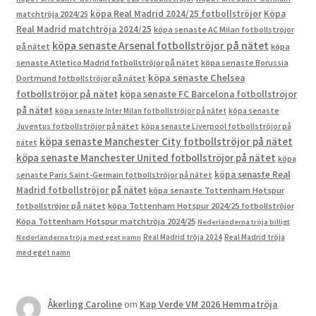
köpa Real Madrid 2024/25 fotbollströjor
Köpa
matchtröja 2024/25
Real Madrid matchtröja 2024/25
köpa senaste AC Milan fotbollströjor
köpa senaste Arsenal fotbollströjor på nätet
på nätet
köpa
senaste Atletico Madrid fotbollströjor på nätet
köpa senaste Borussia
köpa senaste Chelsea
Dortmund fotbollströjor på nätet
fotbollströjor på nätet
köpa senaste FC Barcelona fotbollströjor
på nätet
köpa senaste Inter Milan fotbollströjor på nätet
köpa senaste
Juventus fotbollströjor på nätet
köpa senaste Liverpool fotbollströjor på
köpa senaste Manchester City fotbollströjor på nätet
nätet
köpa senaste Manchester United fotbollströjor på nätet
köpa
köpa senaste Real
senaste Paris Saint-Germain fotbollströjor på nätet
Madrid fotbollströjor på nätet
köpa senaste Tottenham Hotspur
fotbollströjor på nätet
köpa Tottenham Hotspur 2024/25 fotbollströjor
Köpa Tottenham Hotspur matchtröja 2024/25
Nederländerna tröja billigt
Real Madrid tröja 2024
Real Madrid tröja
Nederländerna tröja med eget namn
med eget namn
Åkerling Caroline
om
Kap Verde VM 2026 Hemmatröja