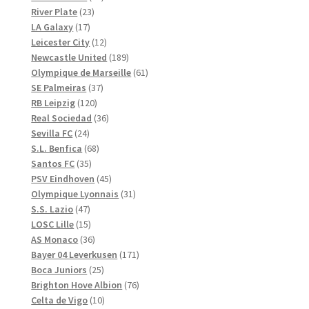
23
produkter
River Plate
23
17
produkter
LA Galaxy
17
produkter
12
Leicester City
12
produkter
189
Newcastle United
189
produkter
61
Olympique de Marseille
61
37
produkter
SE Palmeiras
37
120
produkter
RB Leipzig
120
produkter
36
Real Sociedad
36
24
produkter
Sevilla FC
24
produkter
68
S.L. Benfica
68
35
produkter
Santos FC
35
produkter
45
PSV Eindhoven
45
produkter
31
Olympique Lyonnais
31
47
produkter
S.S. Lazio
47
produkter
15
LOSC Lille
15
produkter
36
AS Monaco
36
produkter
171
Bayer 04 Leverkusen
171
25
produkter
Boca Juniors
25
produkter
76
Brighton Hove Albion
76
10
produkter
Celta de Vigo
10