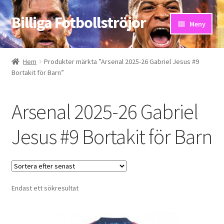
Billiga Fotbollströjor
Hoppa
Hoppa
Meny
till
till
navigering
innehåll
Hem
Hem
Produkter märkta ”Arsenal 2025-26 Gabriel Jesus #9
Bortakit för Barn”
Bloggar
Butik
Arsenal 2025-26 Gabriel
Kassa
Jesus #9 Bortakit för Barn
Kontakta oss
Mitt konto
Endast ett sökresultat
Storleksguiden