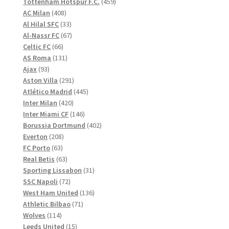
produkter
459
Tottenham Hotspur F.C.
459
408
produkter
AC Milan
408
produkter
33
Al Hilal SFC
33
produkter
67
Al-Nassr FC
67
66
produkter
Celtic FC
66
produkter
131
AS Roma
131
93
produkter
Ajax
93
produkter
291
Aston Villa
291
produkter
445
Atlético Madrid
445
420
produkter
Inter Milan
420
produkter
146
Inter Miami CF
146
produkter
402
Borussia Dortmund
402
208
produkter
Everton
208
63
produkter
FC Porto
63
produkter
63
Real Betis
63
produkter
31
Sporting Lissabon
31
72
produkter
SSC Napoli
72
produkter
136
West Ham United
136
71
produkter
Athletic Bilbao
71
114
produkter
Wolves
114
produkter
15
Leeds United
15