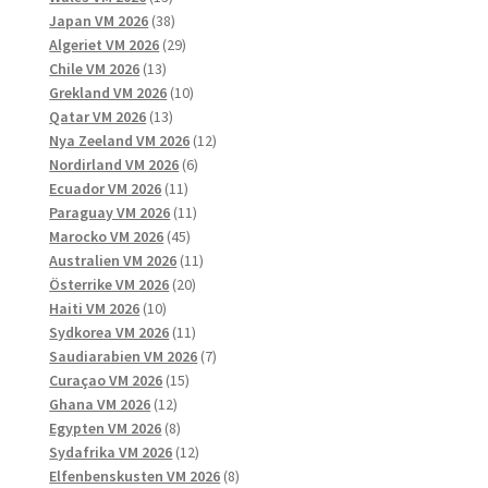
produkter
38
Japan VM 2026
38
produkter
29
Algeriet VM 2026
29
13
produkter
Chile VM 2026
13
produkter
10
Grekland VM 2026
10
13
produkter
Qatar VM 2026
13
produkter
12
Nya Zeeland VM 2026
12
6
produkter
Nordirland VM 2026
6
11
produkter
Ecuador VM 2026
11
produkter
11
Paraguay VM 2026
11
45
produkter
Marocko VM 2026
45
produkter
11
Australien VM 2026
11
20
produkter
Österrike VM 2026
20
10
produkter
Haiti VM 2026
10
produkter
11
Sydkorea VM 2026
11
produkter
7
Saudiarabien VM 2026
7
15
produkter
Curaçao VM 2026
15
12
produkter
Ghana VM 2026
12
produkter
8
Egypten VM 2026
8
produkter
12
Sydafrika VM 2026
12
produkter
8
Elfenbenskusten VM 2026
8