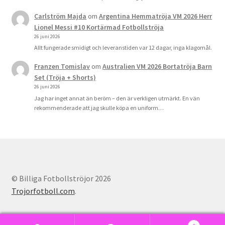
Carlström Majda
om
Argentina Hemmatröja VM 2026 Herr
Lionel Messi #10 Kortärmad Fotbollströja
26 juni 2026
Allt fungerade smidigt och leveranstiden var 12 dagar, inga klagomål.
Franzen Tomislav
om
Australien VM 2026 Bortatröja Barn
Set (Tröja + Shorts)
26 juni 2026
Jag har inget annat än beröm – den är verkligen utmärkt. En vän
rekommenderade att jag skulle köpa en uniform…
© Billiga Fotbollströjor 2026
Trojorfotboll.com
.