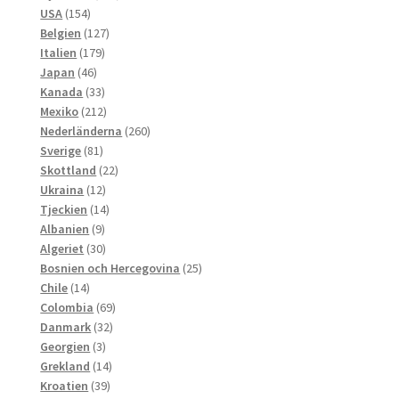
154
produkter
USA
154
produkter
127
Belgien
127
179
produkter
Italien
179
46
produkter
Japan
46
produkter
33
Kanada
33
produkter
212
Mexiko
212
produkter
260
Nederländerna
260
81
produkter
Sverige
81
produkter
22
Skottland
22
12
produkter
Ukraina
12
produkter
14
Tjeckien
14
9
produkter
Albanien
9
produkter
30
Algeriet
30
produkter
25
Bosnien och Hercegovina
25
14
produkter
Chile
14
produkter
69
Colombia
69
32
produkter
Danmark
32
3
produkter
Georgien
3
produkter
14
Grekland
14
39
produkter
Kroatien
39