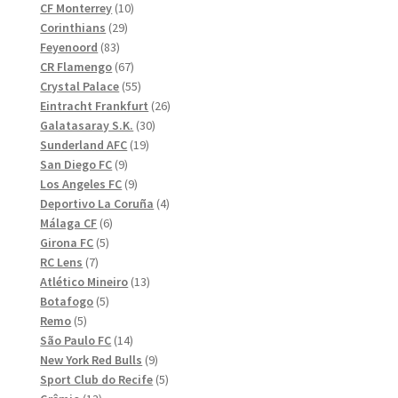
10
produkter
CF Monterrey
10
29
produkter
Corinthians
29
83
produkter
Feyenoord
83
produkter
67
CR Flamengo
67
produkter
55
Crystal Palace
55
produkter
26
Eintracht Frankfurt
26
30
produkter
Galatasaray S.K.
30
19
produkter
Sunderland AFC
19
9
produkter
San Diego FC
9
produkter
9
Los Angeles FC
9
produkter
4
Deportivo La Coruña
4
6
produkter
Málaga CF
6
5
produkter
Girona FC
5
7
produkter
RC Lens
7
produkter
13
Atlético Mineiro
13
5
produkter
Botafogo
5
5
produkter
Remo
5
produkter
14
São Paulo FC
14
produkter
9
New York Red Bulls
9
produkter
5
Sport Club do Recife
5