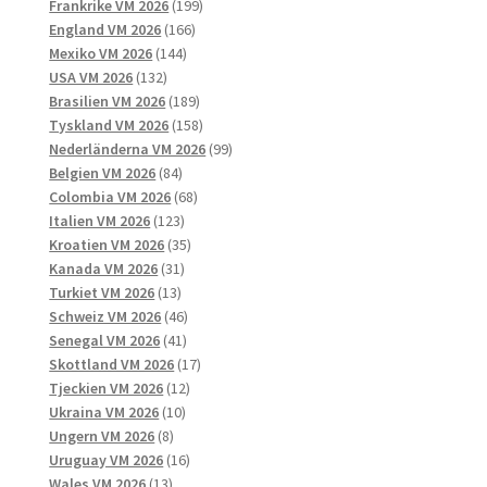
produkter
199
Frankrike VM 2026
199
166
produkter
England VM 2026
166
144
produkter
Mexiko VM 2026
144
132
produkter
USA VM 2026
132
produkter
189
Brasilien VM 2026
189
produkter
158
Tyskland VM 2026
158
produkter
99
Nederländerna VM 2026
99
84
produkter
Belgien VM 2026
84
produkter
68
Colombia VM 2026
68
123
produkter
Italien VM 2026
123
produkter
35
Kroatien VM 2026
35
31
produkter
Kanada VM 2026
31
13
produkter
Turkiet VM 2026
13
produkter
46
Schweiz VM 2026
46
41
produkter
Senegal VM 2026
41
produkter
17
Skottland VM 2026
17
12
produkter
Tjeckien VM 2026
12
10
produkter
Ukraina VM 2026
10
8
produkter
Ungern VM 2026
8
produkter
16
Uruguay VM 2026
16
13
produkter
Wales VM 2026
13