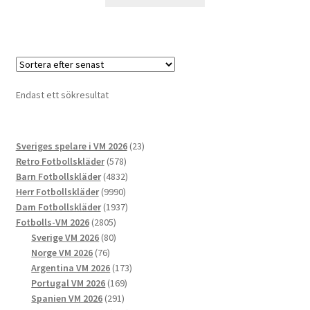
här
produkten
har
flera
varianter.
De
Endast ett sökresultat
olika
alternativen
kan
23
Sveriges spelare i VM 2026
23
väljas
578
produkter
Retro Fotbollskläder
578
på
produkter
4832
Barn Fotbollskläder
4832
produktsidan
9990
produkter
Herr Fotbollskläder
9990
produkter
1937
Dam Fotbollskläder
1937
2805
produkter
Fotbolls-VM 2026
2805
produkter
80
Sverige VM 2026
80
76
produkter
Norge VM 2026
76
produkter
173
Argentina VM 2026
173
169
produkter
Portugal VM 2026
169
291
produkter
Spanien VM 2026
291