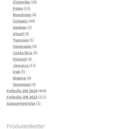
produkter
28
Österrike
28
10
produkter
Polen
10
produkter
4
Rumänien
4
49
produkter
Schweiz
49
3
produkter
Serbien
3
9
produkter
Irland
9
produkter
5
Tunisien
5
produkter
9
Venezuela
9
produkter
6
Costa Rica
6
4
produkter
Finland
4
produkter
12
Jamaica
12
5
produkter
Irak
5
produkter
6
Nigeria
6
produkter
4
Slovenien
4
produkter
404
Fotbolls-EM 2024
404
produkter
211
Fotbolls-VM 2022
211
2
produkter
Supporterprylar
2
produkter
Produktetiketter