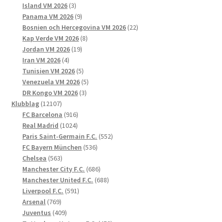
3
produkter
Island VM 2026
3
produkter
9
Panama VM 2026
9
produkter
22
Bosnien och Hercegovina VM 2026
22
8
produkter
Kap Verde VM 2026
8
19
produkter
Jordan VM 2026
19
4
produkter
Iran VM 2026
4
produkter
5
Tunisien VM 2026
5
produkter
5
Venezuela VM 2026
5
3
produkter
DR Kongo VM 2026
3
12107
produkter
Klubblag
12107
produkter
916
FC Barcelona
916
1024
produkter
Real Madrid
1024
produkter
552
Paris Saint-Germain F.C.
552
536
produkter
FC Bayern München
536
563
produkter
Chelsea
563
produkter
686
Manchester City F.C.
686
produkter
688
Manchester United F.C.
688
591
produkter
Liverpool F.C.
591
769
produkter
Arsenal
769
produkter
409
Juventus
409