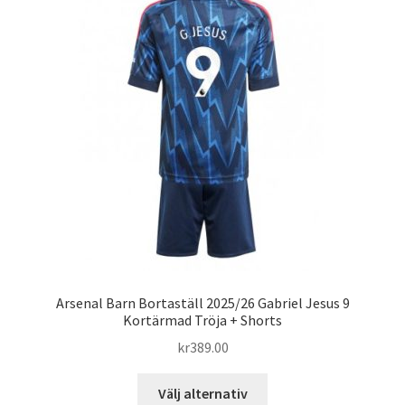
Varukorg
Arsenal Barn Bortaställ 2025/26 Gabriel Jesus 9
Kortärmad Tröja + Shorts
kr
389.00
Den
Välj alternativ