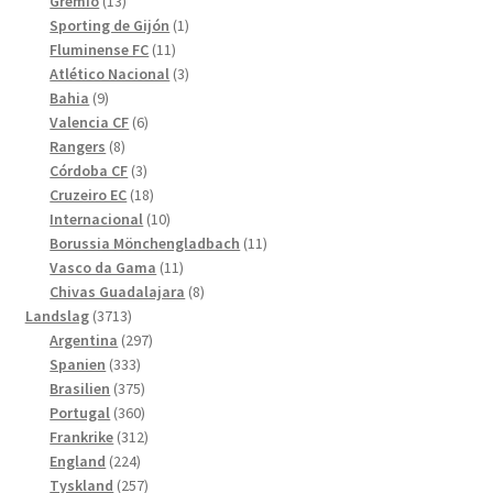
13
produkter
Grêmio
13
produkter
1
Sporting de Gijón
1
11
produkt
Fluminense FC
11
produkter
3
Atlético Nacional
3
9
produkter
Bahia
9
produkter
6
Valencia CF
6
8
produkter
Rangers
8
produkter
3
Córdoba CF
3
produkter
18
Cruzeiro EC
18
produkter
10
Internacional
10
produkter
11
Borussia Mönchengladbach
11
11
produkter
Vasco da Gama
11
produkter
8
Chivas Guadalajara
8
3713
produkter
Landslag
3713
produkter
297
Argentina
297
333
produkter
Spanien
333
produkter
375
Brasilien
375
produkter
360
Portugal
360
produkter
312
Frankrike
312
224
produkter
England
224
produkter
257
Tyskland
257