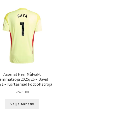
Arsenal Herr Målvakt
emmatröja 2025/26 – David
 1 – Kortärmad Fotbollströja
kr
489.00
Den
Välj alternativ
här
produkten