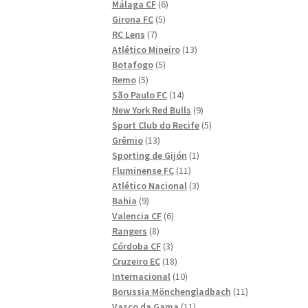
6
produkter
Málaga CF
6
5
produkter
Girona FC
5
7
produkter
RC Lens
7
produkter
13
Atlético Mineiro
13
5
produkter
Botafogo
5
5
produkter
Remo
5
produkter
14
São Paulo FC
14
produkter
9
New York Red Bulls
9
produkter
5
Sport Club do Recife
5
13
produkter
Grêmio
13
produkter
1
Sporting de Gijón
1
11
produkt
Fluminense FC
11
produkter
3
Atlético Nacional
3
9
produkter
Bahia
9
produkter
6
Valencia CF
6
8
produkter
Rangers
8
produkter
3
Córdoba CF
3
produkter
18
Cruzeiro EC
18
produkter
10
Internacional
10
produkter
11
Borussia Mönchengladbach
11
11
produkter
Vasco da Gama
11