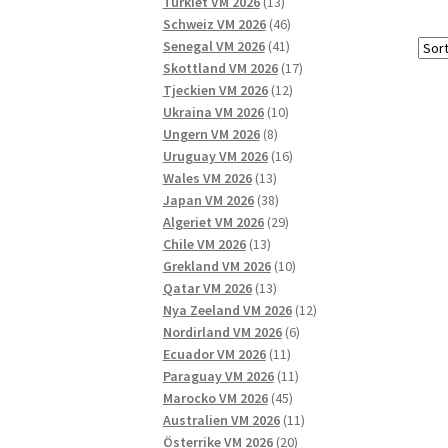
13
produkter
Turkiet VM 2026
13
produkter
46
Schweiz VM 2026
46
41
produkter
Senegal VM 2026
41
produkter
17
Skottland VM 2026
17
12
produkter
Tjeckien VM 2026
12
10
produkter
Ukraina VM 2026
10
8
produkter
Ungern VM 2026
8
produkter
16
Uruguay VM 2026
16
13
produkter
Wales VM 2026
13
produkter
38
Japan VM 2026
38
produkter
29
Algeriet VM 2026
29
13
produkter
Chile VM 2026
13
produkter
10
Grekland VM 2026
10
13
produkter
Qatar VM 2026
13
produkter
12
Nya Zeeland VM 2026
12
6
produkter
Nordirland VM 2026
6
11
produkter
Ecuador VM 2026
11
produkter
11
Paraguay VM 2026
11
45
produkter
Marocko VM 2026
45
produkter
11
Australien VM 2026
11
20
produkter
Österrike VM 2026
20