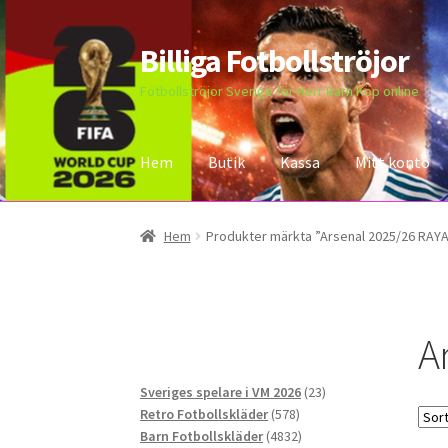
Billiga Fotbollströjor
Hoppa
Hoppa
till
till
Fotbollströjor Sverige för Herr Barn Köp online
navigering
innehåll
Hem
Butik
Kassa
Mitt konto
Hem
Bloggar
Butik
Kassa
Kontakta oss
Mitt 
Hem
Produkter märkta ”Arsenal 2025/26 RAYA
A
23
Sveriges spelare i VM 2026
23
578
produkter
Retro Fotbollskläder
578
produkter
4832
Barn Fotbollskläder
4832