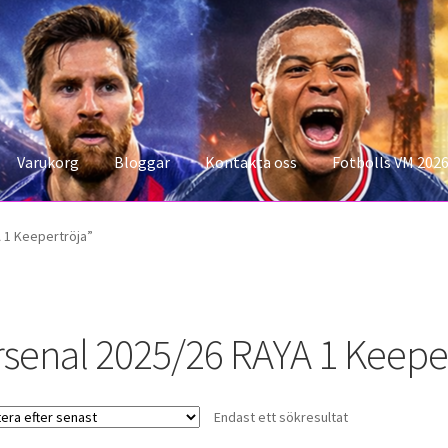
Varukorg
Bloggar
Kontakta oss
Fotbolls VM 202
konto
Storleksguiden
Varukorg
 1 Keepertröja”
rsenal 2025/26 RAYA 1 Keepe
Endast ett sökresultat