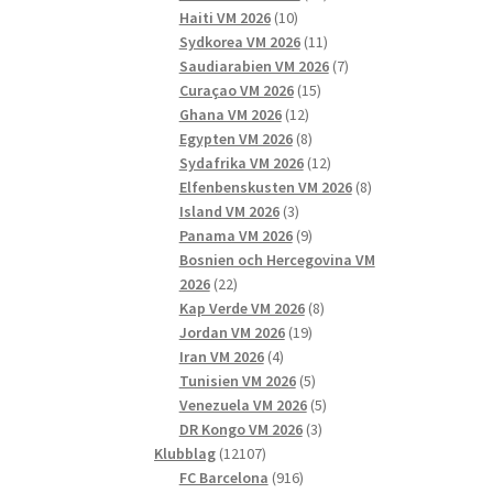
10
produkter
Haiti VM 2026
10
produkter
11
Sydkorea VM 2026
11
produkter
7
Saudiarabien VM 2026
7
15
produkter
Curaçao VM 2026
15
12
produkter
Ghana VM 2026
12
produkter
8
Egypten VM 2026
8
produkter
12
Sydafrika VM 2026
12
produkter
8
Elfenbenskusten VM 2026
8
3
produkter
Island VM 2026
3
produkter
9
Panama VM 2026
9
produkter
Bosnien och Hercegovina VM
22
2026
22
produkter
8
Kap Verde VM 2026
8
19
produkter
Jordan VM 2026
19
4
produkter
Iran VM 2026
4
produkter
5
Tunisien VM 2026
5
produkter
5
Venezuela VM 2026
5
3
produkter
DR Kongo VM 2026
3
12107
produkter
Klubblag
12107
produkter
916
FC Barcelona
916