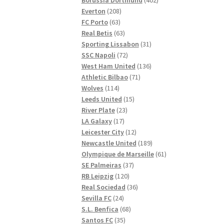
208
produkter
Everton
208
63
produkter
FC Porto
63
produkter
63
Real Betis
63
produkter
31
Sporting Lissabon
31
72
produkter
SSC Napoli
72
produkter
136
West Ham United
136
71
produkter
Athletic Bilbao
71
114
produkter
Wolves
114
produkter
15
Leeds United
15
23
produkter
River Plate
23
17
produkter
LA Galaxy
17
produkter
12
Leicester City
12
produkter
189
Newcastle United
189
produkter
61
Olympique de Marseille
61
37
produkter
SE Palmeiras
37
120
produkter
RB Leipzig
120
produkter
36
Real Sociedad
36
24
produkter
Sevilla FC
24
produkter
68
S.L. Benfica
68
35
produkter
Santos FC
35