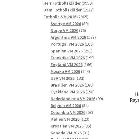
9990
produkter
Herr Fotbollskläder
9990
produkter
1937
Dam Fotbollskläder
1937
2805
produkter
Fotbolls-VM 2026
2805
produkter
80
Sverige VM 2026
80
76
produkter
Norge VM 2026
76
produkter
173
Argentina VM 2026
173
169
produkter
Portugal VM 2026
169
291
produkter
Spanien VM 2026
291
produkter
199
Frankrike VM 2026
199
166
produkter
England VM 2026
166
144
produkter
Mexiko VM 2026
144
132
produkter
USA VM 2026
132
produkter
189
Brasilien VM 2026
189
produkter
158
Tyskland VM 2026
158
H
produkter
99
Nederländerna VM 2026
99
Raya
84
produkter
Belgien VM 2026
84
produkter
68
Colombia VM 2026
68
123
produkter
Italien VM 2026
123
produkter
35
Kroatien VM 2026
35
31
produkter
Kanada VM 2026
31