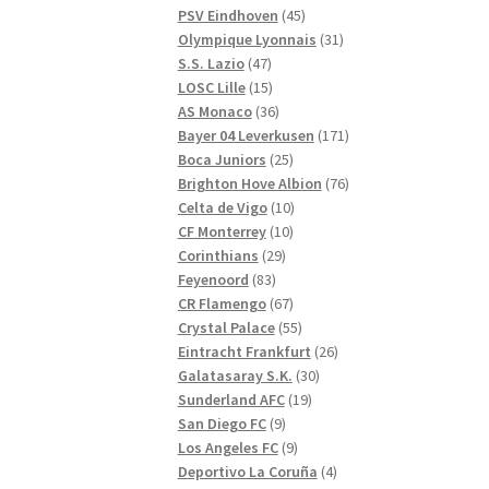
produkter
45
PSV Eindhoven
45
produkter
31
Olympique Lyonnais
31
47
produkter
S.S. Lazio
47
produkter
15
LOSC Lille
15
produkter
36
AS Monaco
36
produkter
171
Bayer 04 Leverkusen
171
25
produkter
Boca Juniors
25
produkter
76
Brighton Hove Albion
76
10
produkter
Celta de Vigo
10
10
produkter
CF Monterrey
10
29
produkter
Corinthians
29
83
produkter
Feyenoord
83
produkter
67
CR Flamengo
67
produkter
55
Crystal Palace
55
produkter
26
Eintracht Frankfurt
26
30
produkter
Galatasaray S.K.
30
19
produkter
Sunderland AFC
19
9
produkter
San Diego FC
9
produkter
9
Los Angeles FC
9
produkter
4
Deportivo La Coruña
4