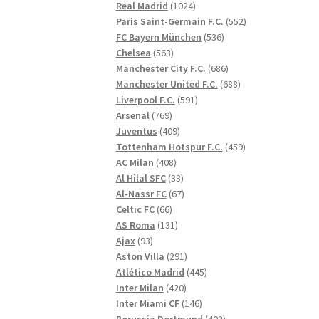
1024
produkter
Real Madrid
1024
produkter
552
Paris Saint-Germain F.C.
552
536
produkter
FC Bayern München
536
563
produkter
Chelsea
563
produkter
686
Manchester City F.C.
686
produkter
688
Manchester United F.C.
688
591
produkter
Liverpool F.C.
591
769
produkter
Arsenal
769
produkter
409
Juventus
409
produkter
459
Tottenham Hotspur F.C.
459
408
produkter
AC Milan
408
produkter
33
Al Hilal SFC
33
produkter
67
Al-Nassr FC
67
66
produkter
Celtic FC
66
produkter
131
AS Roma
131
93
produkter
Ajax
93
produkter
291
Aston Villa
291
produkter
445
Atlético Madrid
445
420
produkter
Inter Milan
420
produkter
146
Inter Miami CF
146
produkter
402
Borussia Dortmund
402