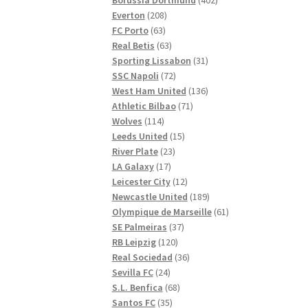
208
produkter
Everton
208
63
produkter
FC Porto
63
produkter
63
Real Betis
63
produkter
31
Sporting Lissabon
31
72
produkter
SSC Napoli
72
produkter
136
West Ham United
136
71
produkter
Athletic Bilbao
71
114
produkter
Wolves
114
produkter
15
Leeds United
15
23
produkter
River Plate
23
17
produkter
LA Galaxy
17
produkter
12
Leicester City
12
produkter
189
Newcastle United
189
produkter
61
Olympique de Marseille
61
37
produkter
SE Palmeiras
37
120
produkter
RB Leipzig
120
produkter
36
Real Sociedad
36
24
produkter
Sevilla FC
24
produkter
68
S.L. Benfica
68
35
produkter
Santos FC
35