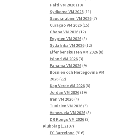
10
produkter
Haiti VM 2026
10
produkter
11
Sydkorea VM 2026
11
produkter
7
Saudiarabien VM 2026
7
15
produkter
Curaçao VM 2026
15
12
produkter
Ghana VM 2026
12
produkter
8
Egypten VM 2026
8
produkter
12
Sydafrika VM 2026
12
produkter
8
Elfenbenskusten VM 2026
8
3
produkter
Island VM 2026
3
produkter
9
Panama VM 2026
9
produkter
Bosnien och Hercegovina VM
22
2026
22
produkter
8
Kap Verde VM 2026
8
19
produkter
Jordan VM 2026
19
4
produkter
Iran VM 2026
4
produkter
5
Tunisien VM 2026
5
produkter
5
Venezuela VM 2026
5
3
produkter
DR Kongo VM 2026
3
12107
produkter
Klubblag
12107
produkter
916
FC Barcelona
916