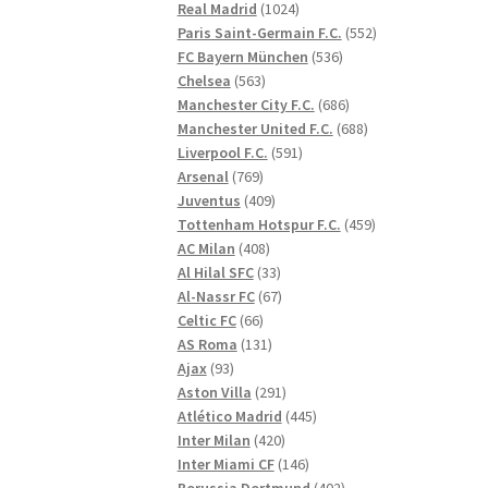
1024
produkter
Real Madrid
1024
produkter
552
Paris Saint-Germain F.C.
552
536
produkter
FC Bayern München
536
563
produkter
Chelsea
563
produkter
686
Manchester City F.C.
686
produkter
688
Manchester United F.C.
688
591
produkter
Liverpool F.C.
591
769
produkter
Arsenal
769
produkter
409
Juventus
409
produkter
459
Tottenham Hotspur F.C.
459
408
produkter
AC Milan
408
produkter
33
Al Hilal SFC
33
produkter
67
Al-Nassr FC
67
66
produkter
Celtic FC
66
produkter
131
AS Roma
131
93
produkter
Ajax
93
produkter
291
Aston Villa
291
produkter
445
Atlético Madrid
445
420
produkter
Inter Milan
420
produkter
146
Inter Miami CF
146
produkter
402
Borussia Dortmund
402