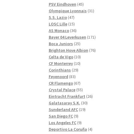
produkter
45
PSV Eindhoven
45
produkter
31
Olympique Lyonnais
31
47
produkter
S.S. Lazio
47
produkter
15
LOSC Lille
15
produkter
36
AS Monaco
36
produkter
171
Bayer 04 Leverkusen
171
25
produkter
Boca Juniors
25
produkter
76
Brighton Hove Albion
76
10
produkter
Celta de Vigo
10
10
produkter
CF Monterrey
10
29
produkter
Corinthians
29
83
produkter
Feyenoord
83
produkter
67
CR Flamengo
67
produkter
55
Crystal Palace
55
produkter
26
Eintracht Frankfurt
26
30
produkter
Galatasaray S.K.
30
19
produkter
Sunderland AFC
19
9
produkter
San Diego FC
9
produkter
9
Los Angeles FC
9
produkter
4
Deportivo La Coruña
4