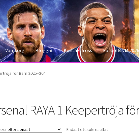
Varukorg
Bloggar
Kontakta oss
Fotbolls VM 202
konto
Storleksguiden
Varukorg
rtröja för Barn 2025–26”
rsenal RAYA 1 Keepertröja fö
Endast ett sökresultat