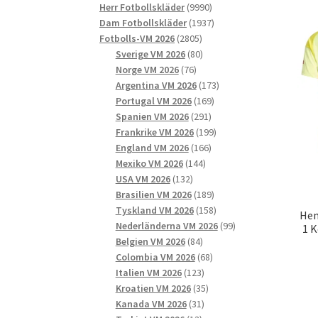
9990
produkter
Herr Fotbollskläder
9990
produkter
1937
Dam Fotbollskläder
1937
2805
produkter
Fotbolls-VM 2026
2805
produkter
80
Sverige VM 2026
80
76
produkter
Norge VM 2026
76
produkter
173
Argentina VM 2026
173
169
produkter
Portugal VM 2026
169
291
produkter
Spanien VM 2026
291
produkter
199
Frankrike VM 2026
199
166
produkter
England VM 2026
166
144
produkter
Mexiko VM 2026
144
132
produkter
USA VM 2026
132
produkter
189
Brasilien VM 2026
189
produkter
158
Tyskland VM 2026
158
Hem
produkter
99
Nederländerna VM 2026
99
1 
84
produkter
Belgien VM 2026
84
produkter
68
Colombia VM 2026
68
123
produkter
Italien VM 2026
123
produkter
35
Kroatien VM 2026
35
31
produkter
Kanada VM 2026
31