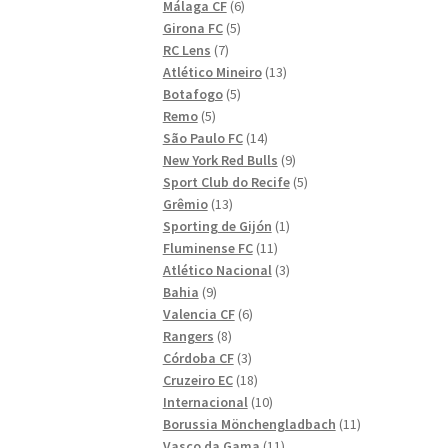
6
produkter
Málaga CF
6
5
produkter
Girona FC
5
7
produkter
RC Lens
7
produkter
13
Atlético Mineiro
13
5
produkter
Botafogo
5
5
produkter
Remo
5
produkter
14
São Paulo FC
14
produkter
9
New York Red Bulls
9
produkter
5
Sport Club do Recife
5
13
produkter
Grêmio
13
produkter
1
Sporting de Gijón
1
11
produkt
Fluminense FC
11
produkter
3
Atlético Nacional
3
9
produkter
Bahia
9
produkter
6
Valencia CF
6
8
produkter
Rangers
8
produkter
3
Córdoba CF
3
produkter
18
Cruzeiro EC
18
produkter
10
Internacional
10
produkter
11
Borussia Mönchengladbach
11
11
produkter
Vasco da Gama
11