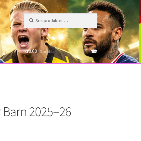
Sök
Sök
efter:
6
kr
0.00
0 artiklar
r Barn 2025–26