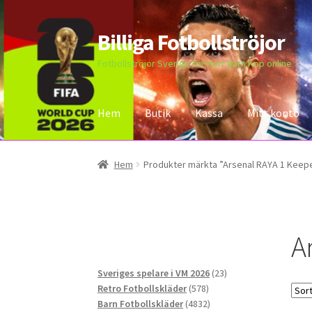
Billiga Fotbollströjor
Hoppa
Hoppa
till
till
Fotbollströjor Sverige för Herr Barn Köp online
navigering
innehåll
Hem
Butik
Kassa
Mitt konto
Hem
Bloggar
Butik
Kassa
Kontakta oss
Mitt 
Hem
Produkter märkta ”Arsenal RAYA 1 Keepe
A
23
Sveriges spelare i VM 2026
23
578
produkter
Retro Fotbollskläder
578
produkter
4832
Barn Fotbollskläder
4832