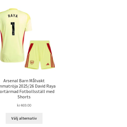
Arsenal Barn Målvakt
matröja 2025/26 David Raya
Kortärmad Fotbollsställ med
Shorts
kr
469.00
Den
Välj alternativ
här