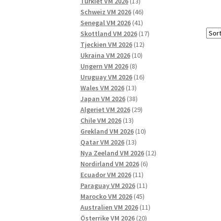
13
produkter
Turkiet VM 2026
13
produkter
46
Schweiz VM 2026
46
41
produkter
Senegal VM 2026
41
produkter
17
Skottland VM 2026
17
12
produkter
Tjeckien VM 2026
12
10
produkter
Ukraina VM 2026
10
8
produkter
Ungern VM 2026
8
produkter
16
Uruguay VM 2026
16
13
produkter
Wales VM 2026
13
produkter
38
Japan VM 2026
38
produkter
29
Algeriet VM 2026
29
13
produkter
Chile VM 2026
13
produkter
10
Grekland VM 2026
10
13
produkter
Qatar VM 2026
13
produkter
12
Nya Zeeland VM 2026
12
6
produkter
Nordirland VM 2026
6
11
produkter
Ecuador VM 2026
11
produkter
11
Paraguay VM 2026
11
45
produkter
Marocko VM 2026
45
produkter
11
Australien VM 2026
11
20
produkter
Österrike VM 2026
20