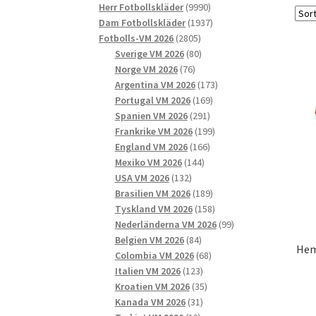
9990
produkter
Herr Fotbollskläder
9990
produkter
1937
Dam Fotbollskläder
1937
2805
produkter
Fotbolls-VM 2026
2805
produkter
80
Sverige VM 2026
80
76
produkter
Norge VM 2026
76
produkter
173
Argentina VM 2026
173
169
produkter
Portugal VM 2026
169
291
produkter
Spanien VM 2026
291
produkter
199
Frankrike VM 2026
199
166
produkter
England VM 2026
166
144
produkter
Mexiko VM 2026
144
132
produkter
USA VM 2026
132
produkter
189
Brasilien VM 2026
189
produkter
158
Tyskland VM 2026
158
produkter
99
Nederländerna VM 2026
99
84
produkter
Belgien VM 2026
84
Hem
produkter
68
Colombia VM 2026
68
123
produkter
Italien VM 2026
123
produkter
35
Kroatien VM 2026
35
31
produkter
Kanada VM 2026
31