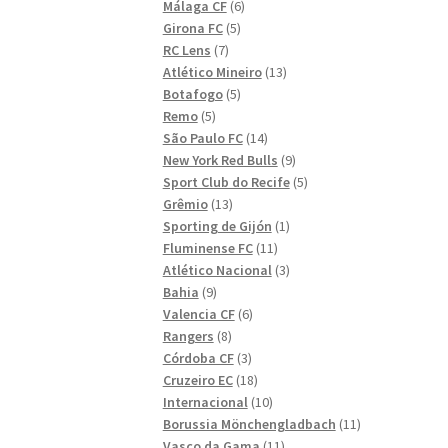
6
produkter
Málaga CF
6
5
produkter
Girona FC
5
7
produkter
RC Lens
7
produkter
13
Atlético Mineiro
13
5
produkter
Botafogo
5
5
produkter
Remo
5
produkter
14
São Paulo FC
14
produkter
9
New York Red Bulls
9
produkter
5
Sport Club do Recife
5
13
produkter
Grêmio
13
produkter
1
Sporting de Gijón
1
11
produkt
Fluminense FC
11
produkter
3
Atlético Nacional
3
9
produkter
Bahia
9
produkter
6
Valencia CF
6
8
produkter
Rangers
8
produkter
3
Córdoba CF
3
produkter
18
Cruzeiro EC
18
produkter
10
Internacional
10
produkter
11
Borussia Mönchengladbach
11
11
produkter
Vasco da Gama
11