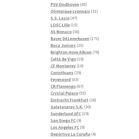
produkter
45
PSV Eindhoven
45
produkter
31
Olympique Lyonnais
31
47
produkter
S.S. Lazio
47
produkter
15
LOSC Lille
15
produkter
36
AS Monaco
36
produkter
171
Bayer 04 Leverkusen
171
25
produkter
Boca Juniors
25
produkter
76
Brighton Hove Albion
76
10
produkter
Celta de Vigo
10
10
produkter
CF Monterrey
10
29
produkter
Corinthians
29
83
produkter
Feyenoord
83
produkter
67
CR Flamengo
67
produkter
55
Crystal Palace
55
produkter
26
Eintracht Frankfurt
26
30
produkter
Galatasaray S.K.
30
19
produkter
Sunderland AFC
19
9
produkter
San Diego FC
9
produkter
9
Los Angeles FC
9
produkter
4
Deportivo La Coruña
4