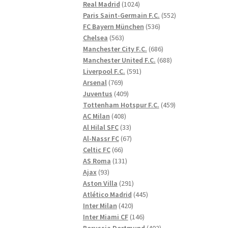
1024
produkter
Real Madrid
1024
produkter
552
Paris Saint-Germain F.C.
552
536
produkter
FC Bayern München
536
563
produkter
Chelsea
563
produkter
686
Manchester City F.C.
686
produkter
688
Manchester United F.C.
688
591
produkter
Liverpool F.C.
591
769
produkter
Arsenal
769
produkter
409
Juventus
409
produkter
459
Tottenham Hotspur F.C.
459
408
produkter
AC Milan
408
produkter
33
Al Hilal SFC
33
produkter
67
Al-Nassr FC
67
66
produkter
Celtic FC
66
produkter
131
AS Roma
131
93
produkter
Ajax
93
produkter
291
Aston Villa
291
produkter
445
Atlético Madrid
445
420
produkter
Inter Milan
420
produkter
146
Inter Miami CF
146
produkter
402
Borussia Dortmund
402