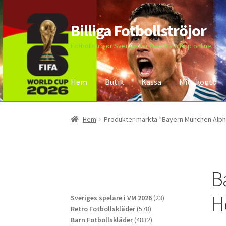
Billiga Fotbollströjor
Hoppa
Hoppa
till
till
Fotbollströjor Sverige för Herr Barn Köp online
navigering
innehåll
Hem
Butik
Kassa
Mitt konto
Hem
Bloggar
Butik
Kassa
Kontakta oss
Mitt 
Hem
Produkter märkta ”Bayern München Alph
B
H
23
Sveriges spelare i VM 2026
23
578
produkter
Retro Fotbollskläder
578
produkter
4832
Barn Fotbollskläder
4832