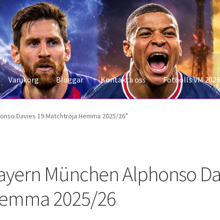
Varukorg
Bloggar
Kontakta oss
Fotbolls VM 202
konto
Storleksguiden
Varukorg
onso Davies 19 Matchtröja Hemma 2025/26”
ayern München Alphonso Dav
emma 2025/26