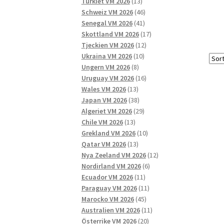
13
produkter
Turkiet VM 2026
13
produkter
46
Schweiz VM 2026
46
41
produkter
Senegal VM 2026
41
produkter
17
Skottland VM 2026
17
12
produkter
Tjeckien VM 2026
12
10
produkter
Ukraina VM 2026
10
8
produkter
Ungern VM 2026
8
produkter
16
Uruguay VM 2026
16
13
produkter
Wales VM 2026
13
produkter
38
Japan VM 2026
38
produkter
29
Algeriet VM 2026
29
13
produkter
Chile VM 2026
13
produkter
10
Grekland VM 2026
10
13
produkter
Qatar VM 2026
13
produkter
12
Nya Zeeland VM 2026
12
6
produkter
Nordirland VM 2026
6
11
produkter
Ecuador VM 2026
11
produkter
11
Paraguay VM 2026
11
45
produkter
Marocko VM 2026
45
produkter
11
Australien VM 2026
11
20
produkter
Österrike VM 2026
20