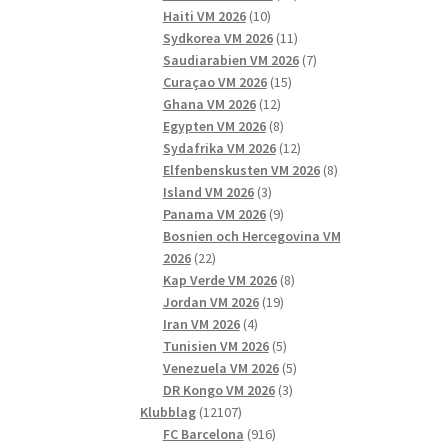
10
produkter
Haiti VM 2026
10
produkter
11
Sydkorea VM 2026
11
produkter
7
Saudiarabien VM 2026
7
15
produkter
Curaçao VM 2026
15
12
produkter
Ghana VM 2026
12
produkter
8
Egypten VM 2026
8
produkter
12
Sydafrika VM 2026
12
produkter
8
Elfenbenskusten VM 2026
8
3
produkter
Island VM 2026
3
produkter
9
Panama VM 2026
9
produkter
Bosnien och Hercegovina VM
22
2026
22
produkter
8
Kap Verde VM 2026
8
19
produkter
Jordan VM 2026
19
4
produkter
Iran VM 2026
4
produkter
5
Tunisien VM 2026
5
produkter
5
Venezuela VM 2026
5
3
produkter
DR Kongo VM 2026
3
12107
produkter
Klubblag
12107
produkter
916
FC Barcelona
916