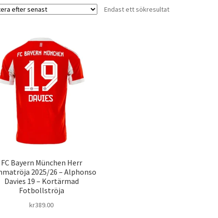
Endast ett sökresultat
FC Bayern München Herr
matröja 2025/26 – Alphonso
Davies 19 – Kortärmad
Fotbollströja
kr
389.00