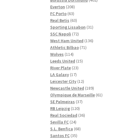
208
produkter
Everton
208
63
produkter
FC Porto
63
produkter
63
Real Betis
63
produkter
31
Sporting Lissabon
31
72
produkter
SSC Napoli
72
produkter
136
West Ham United
136
71
produkter
Athletic Bilbao
71
114
produkter
Wolves
114
produkter
15
Leeds United
15
23
produkter
River Plate
23
17
produkter
LA Galaxy
17
produkter
12
Leicester City
12
produkter
189
Newcastle United
189
produkter
61
Olympique de Marseille
61
37
produkter
SE Palmeiras
37
120
produkter
RB Leipzig
120
produkter
36
Real Sociedad
36
24
produkter
Sevilla FC
24
produkter
68
S.L. Benfica
68
35
produkter
Santos FC
35