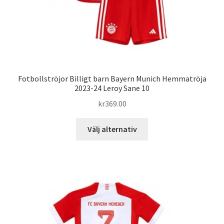
Fotbollströjor Billigt barn Bayern Munich Hemmatröja
2023-24 Leroy Sane 10
kr
369.00
Den
Välj alternativ
här
produkten
har
flera
varianter.
De
olika
alternativen