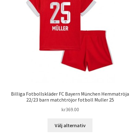
olika
alternativen
kan
väljas
på
produktsidan
Billiga Fotbollskläder FC Bayern München Hemmatröja
22/23 barn matchtröjor fotboll Muller 25
kr
369.00
Den
Välj alternativ
här
produkten