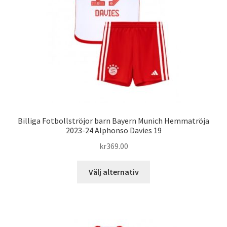
väljas
på
produktsidan
Billiga Fotbollströjor barn Bayern Munich Hemmatröja
2023-24 Alphonso Davies 19
kr
369.00
Den
Välj alternativ
här
produkten
har
flera