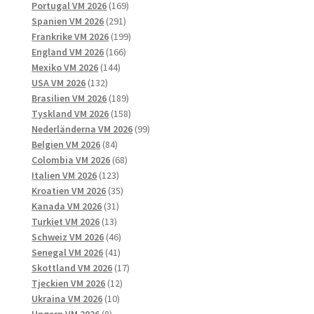
169
produkter
Portugal VM 2026
169
291
produkter
Spanien VM 2026
291
produkter
199
Frankrike VM 2026
199
166
produkter
England VM 2026
166
144
produkter
Mexiko VM 2026
144
132
produkter
USA VM 2026
132
produkter
189
Brasilien VM 2026
189
produkter
158
Tyskland VM 2026
158
produkter
99
Nederländerna VM 2026
99
84
produkter
Belgien VM 2026
84
produkter
68
Colombia VM 2026
68
123
produkter
Italien VM 2026
123
produkter
35
Kroatien VM 2026
35
31
produkter
Kanada VM 2026
31
13
produkter
Turkiet VM 2026
13
produkter
46
Schweiz VM 2026
46
41
produkter
Senegal VM 2026
41
produkter
17
Skottland VM 2026
17
12
produkter
Tjeckien VM 2026
12
10
produkter
Ukraina VM 2026
10
8
produkter
Ungern VM 2026
8