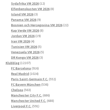
produkter
12
Sydafrika VM 2026
12
produkter
8
Elfenbenskusten VM 2026
8
3
produkter
Island VM 2026
3
produkter
9
Panama VM 2026
9
produkter
22
Bosnien och Hercegovina VM 2026
22
8
produkter
Kap Verde VM 2026
8
19
produkter
Jordan VM 2026
19
4
produkter
Iran VM 2026
4
produkter
5
Tunisien VM 2026
5
produkter
5
Venezuela VM 2026
5
3
produkter
DR Kongo VM 2026
3
12107
produkter
Klubblag
12107
produkter
916
FC Barcelona
916
1024
produkter
Real Madrid
1024
produkter
552
Paris Saint-Germain F.C.
552
536
produkter
FC Bayern München
536
563
produkter
Chelsea
563
produkter
686
Manchester City F.C.
686
produkter
688
Manchester United F.C.
688
591
produkter
Liverpool F.C.
591