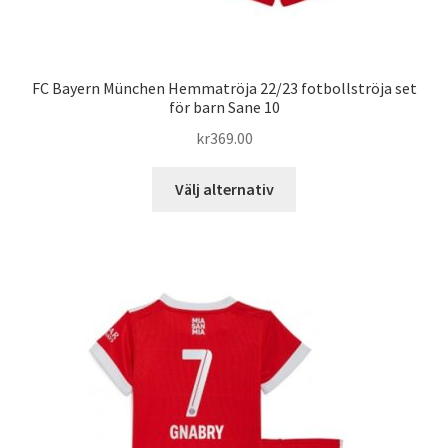
FC Bayern München Hemmatröja 22/23 fotbollströja set
för barn Sane 10
kr
369.00
Den
Välj alternativ
här
produkten
har
flera
varianter.
De
olika
alternativen
kan
väljas