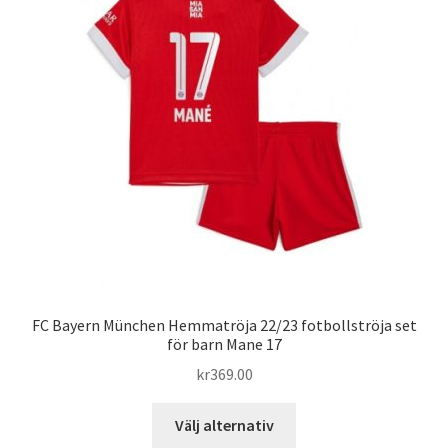
De
olika
alternativen
kan
väljas
på
produktsidan
FC Bayern München Hemmatröja 22/23 fotbollströja set
för barn Mane 17
kr
369.00
Den
Välj alternativ
här