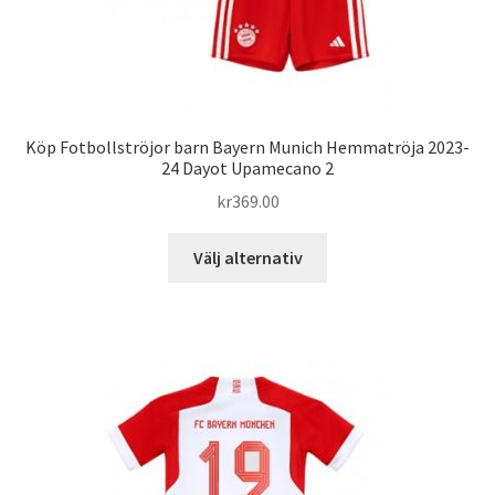
Köp Fotbollströjor barn Bayern Munich Hemmatröja 2023-
24 Dayot Upamecano 2
kr
369.00
Den
Välj alternativ
här
produkten
har
flera
varianter.
De
olika
alternativen
kan