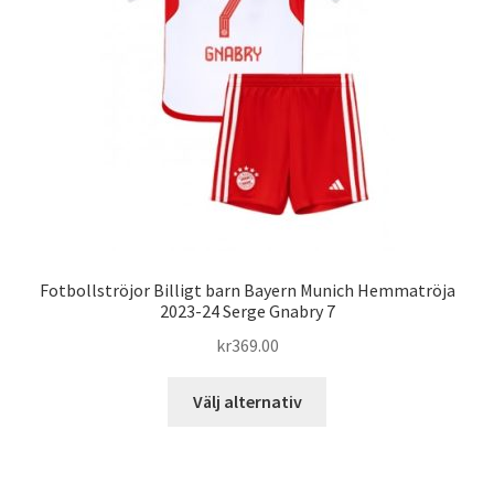
kan
väljas
på
produktsidan
Fotbollströjor Billigt barn Bayern Munich Hemmatröja
2023-24 Serge Gnabry 7
kr
369.00
Den
Välj alternativ
här
produkten
har