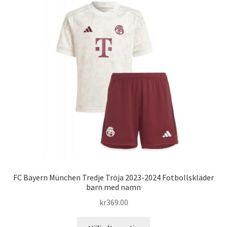
varianter.
De
olika
alternativen
kan
väljas
på
produktsidan
FC Bayern München Tredje Tröja 2023-2024 Fotbollskläder
barn med namn
kr
369.00
Den