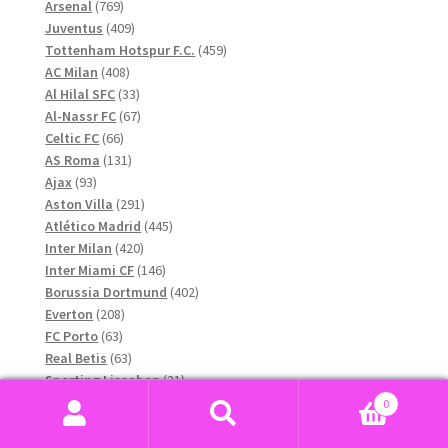
769
produkter
Arsenal
769
produkter
409
Juventus
409
produkter
459
Tottenham Hotspur F.C.
459
408
produkter
AC Milan
408
produkter
33
Al Hilal SFC
33
produkter
67
Al-Nassr FC
67
66
produkter
Celtic FC
66
produkter
131
AS Roma
131
93
produkter
Ajax
93
produkter
291
Aston Villa
291
produkter
445
Atlético Madrid
445
420
produkter
Inter Milan
420
produkter
146
Inter Miami CF
146
produkter
402
Borussia Dortmund
402
208
produkter
Everton
208
63
produkter
FC Porto
63
produkter
63
Real Betis
63
produkter
31
Sporting Lissabon
31
72
produkter
SSC Napoli
72
0
produkter
136
West Ham United
136
Sök
Sök
71
produkter
Athletic Bilbao
71