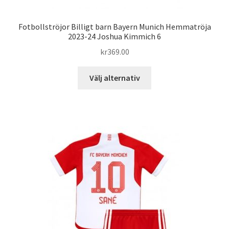
Fotbollströjor Billigt barn Bayern Munich Hemmatröja
2023-24 Joshua Kimmich 6
kr
369.00
Den
Välj alternativ
här
produkten
har
flera
varianter.
De
olika
alternativen
kan
väljas
på
produktsidan