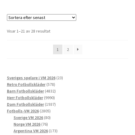
har
flera
varianter.
De
Sortera
Visar 1–21 av 28 resultat
olika
efter
alternativen
senaste
1
2
kan
väljas
på
produktsidan
23
Sveriges spelare i VM 2026
23
578
produkter
Retro Fotbollskläder
578
produkter
4832
Barn Fotbollskläder
4832
9990
produkter
Herr Fotbollskläder
9990
produkter
1937
Dam Fotbollskläder
1937
2805
produkter
Fotbolls-VM 2026
2805
produkter
80
Sverige VM 2026
80
76
produkter
Norge VM 2026
76
produkter
173
Argentina VM 2026
173