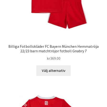
på
produktsidan
Billiga Fotbollskläder FC Bayern München Hemmatröja
22/23 barn matchtröjor fotboll Gnabry 7
kr
369.00
Den
Välj alternativ
här
produkten
har
flera
varianter.
De