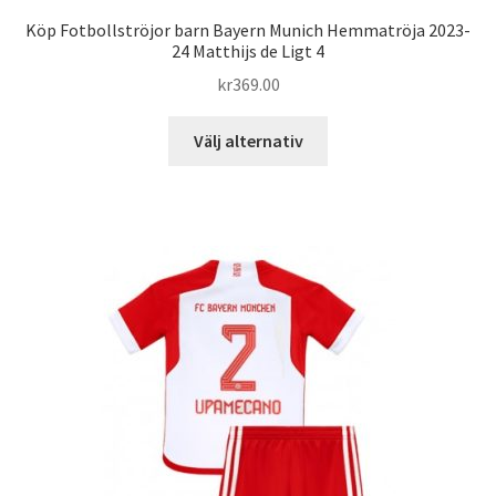
Köp Fotbollströjor barn Bayern Munich Hemmatröja 2023-
24 Matthijs de Ligt 4
kr
369.00
Den
Välj alternativ
här
produkten
har
flera
varianter.
De
olika
alternativen
kan
väljas
på
produktsidan