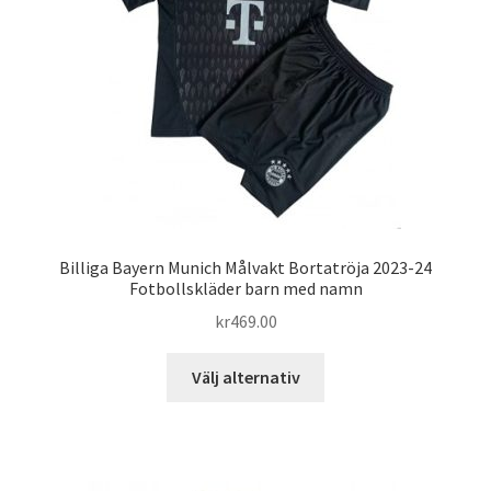
kan
väljas
på
produktsidan
Billiga Bayern Munich Målvakt Bortatröja 2023-24
Fotbollskläder barn med namn
kr
469.00
Den
Välj alternativ
här
produkten
har
flera