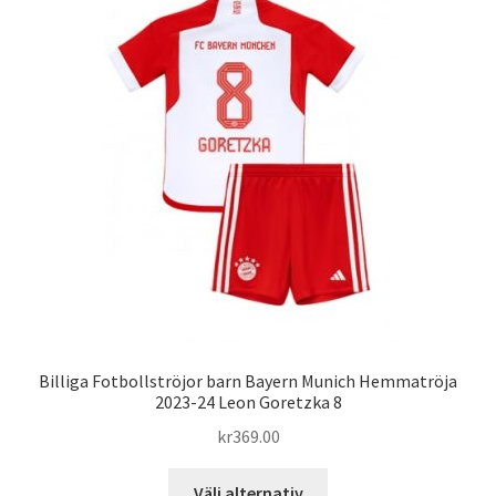
varianter.
De
olika
alternativen
kan
väljas
på
produktsidan
Billiga Fotbollströjor barn Bayern Munich Hemmatröja
2023-24 Leon Goretzka 8
kr
369.00
Den
Välj alternativ