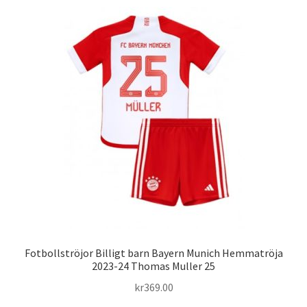
flera
varianter.
De
olika
alternativen
kan
väljas
på
produktsidan
Fotbollströjor Billigt barn Bayern Munich Hemmatröja
2023-24 Thomas Muller 25
kr
369.00