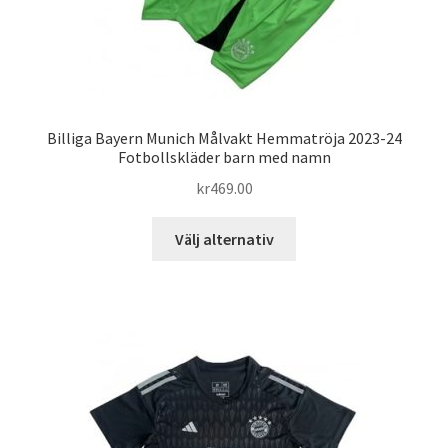
Billiga Bayern Munich Målvakt Hemmatröja 2023-24
Fotbollskläder barn med namn
kr
469.00
Den
Välj alternativ
här
produkten
har
flera
varianter.
De
olika
alternativen