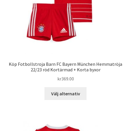
väljas
på
produktsidan
Köp Fotbollstroja Barn FC Bayern München Hemmatröja
22/23 röd Kortärmad + Korta byxor
kr
369.00
Den
Välj alternativ
här
produkten
har
flera
varianter.