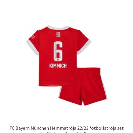
produkten
har
flera
varianter.
De
olika
alternativen
kan
väljas
på
produktsidan
FC Bayern München Hemmatröja 22/23 fotbollströja set