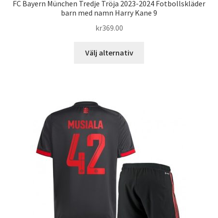
FC Bayern München Tredje Tröja 2023-2024 Fotbollskläder
barn med namn Harry Kane 9
kr
369.00
Den
Välj alternativ
här
produkten
har
flera
varianter.
De
olika
alternativen
kan
väljas
på
produktsidan