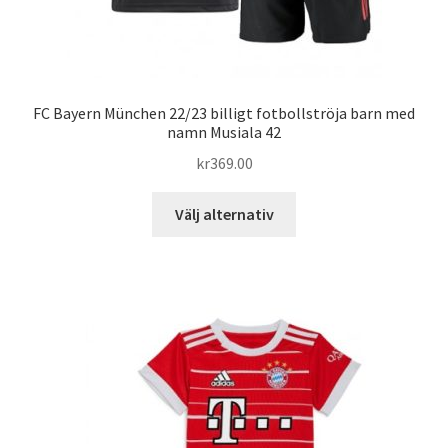
FC Bayern München 22/23 billigt fotbollströja barn med
namn Musiala 42
kr
369.00
Den
Välj alternativ
här
produkten
har
flera
varianter.
De
olika
alternativen
kan