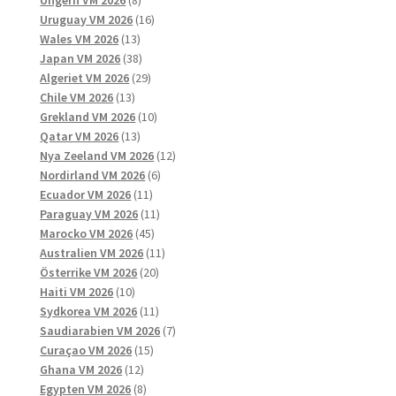
produkter
16
Uruguay VM 2026
16
13
produkter
Wales VM 2026
13
produkter
38
Japan VM 2026
38
produkter
29
Algeriet VM 2026
29
13
produkter
Chile VM 2026
13
produkter
10
Grekland VM 2026
10
13
produkter
Qatar VM 2026
13
produkter
12
Nya Zeeland VM 2026
12
6
produkter
Nordirland VM 2026
6
11
produkter
Ecuador VM 2026
11
produkter
11
Paraguay VM 2026
11
45
produkter
Marocko VM 2026
45
produkter
11
Australien VM 2026
11
20
produkter
Österrike VM 2026
20
10
produkter
Haiti VM 2026
10
produkter
11
Sydkorea VM 2026
11
produkter
7
Saudiarabien VM 2026
7
15
produkter
Curaçao VM 2026
15
12
produkter
Ghana VM 2026
12
produkter
8
Egypten VM 2026
8