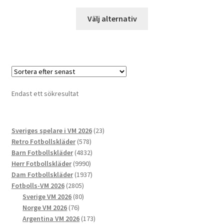
Den
Välj alternativ
här
produkten
har
flera
varianter.
De
Endast ett sökresultat
olika
alternativen
kan
23
Sveriges spelare i VM 2026
23
väljas
578
produkter
Retro Fotbollskläder
578
på
produkter
4832
Barn Fotbollskläder
4832
produktsidan
9990
produkter
Herr Fotbollskläder
9990
produkter
1937
Dam Fotbollskläder
1937
2805
produkter
Fotbolls-VM 2026
2805
produkter
80
Sverige VM 2026
80
76
produkter
Norge VM 2026
76
produkter
173
Argentina VM 2026
173