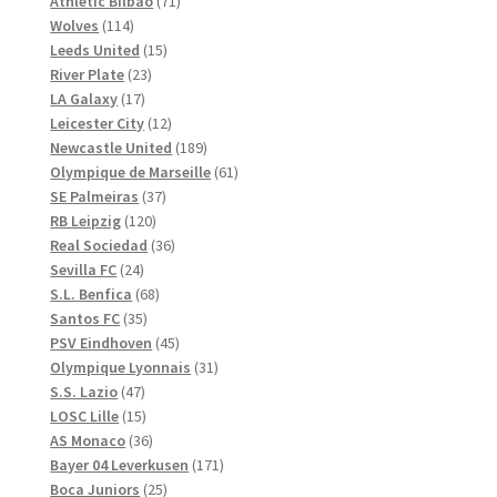
71
produkter
Athletic Bilbao
71
114
produkter
Wolves
114
produkter
15
Leeds United
15
23
produkter
River Plate
23
17
produkter
LA Galaxy
17
produkter
12
Leicester City
12
produkter
189
Newcastle United
189
produkter
61
Olympique de Marseille
61
37
produkter
SE Palmeiras
37
120
produkter
RB Leipzig
120
produkter
36
Real Sociedad
36
24
produkter
Sevilla FC
24
produkter
68
S.L. Benfica
68
35
produkter
Santos FC
35
produkter
45
PSV Eindhoven
45
produkter
31
Olympique Lyonnais
31
47
produkter
S.S. Lazio
47
produkter
15
LOSC Lille
15
produkter
36
AS Monaco
36
produkter
171
Bayer 04 Leverkusen
171
25
produkter
Boca Juniors
25