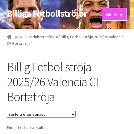
Billiga Fotbollströjor
Hoppa
Hoppa
Meny
till
till
navigering
innehåll
Hem
Hem
Produkter märkta ”Billig Fotbollströja 2025/26 Valencia
CF Bortatröja”
Bloggar
Butik
Billig Fotbollströja
Kassa
2025/26 Valencia CF
Bortatröja
Kontakta oss
Mitt konto
Storleksguiden
Endast ett sökresultat