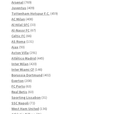
769
produkter
Arsenal
769
produkter
409
Juventus
409
produkter
459
Tottenham Hotspur F.C.
459
408
produkter
AC Milan
408
produkter
33
Al Hilal SFC
33
produkter
67
Al-Nassr FC
67
66
produkter
Celtic FC
66
produkter
131
AS Roma
131
93
produkter
Ajax
93
produkter
291
Aston Villa
291
produkter
445
Atlético Madrid
445
420
produkter
Inter Milan
420
produkter
146
Inter Miami CF
146
produkter
402
Borussia Dortmund
402
208
produkter
Everton
208
63
produkter
FC Porto
63
produkter
63
Real Betis
63
produkter
31
Sporting Lissabon
31
72
produkter
SSC Napoli
72
produkter
136
West Ham United
136