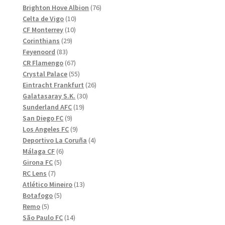
produkter
76
Brighton Hove Albion
76
10
produkter
Celta de Vigo
10
10
produkter
CF Monterrey
10
29
produkter
Corinthians
29
83
produkter
Feyenoord
83
produkter
67
CR Flamengo
67
produkter
55
Crystal Palace
55
produkter
26
Eintracht Frankfurt
26
30
produkter
Galatasaray S.K.
30
19
produkter
Sunderland AFC
19
9
produkter
San Diego FC
9
produkter
9
Los Angeles FC
9
produkter
4
Deportivo La Coruña
4
6
produkter
Málaga CF
6
5
produkter
Girona FC
5
7
produkter
RC Lens
7
produkter
13
Atlético Mineiro
13
5
produkter
Botafogo
5
5
produkter
Remo
5
produkter
14
São Paulo FC
14