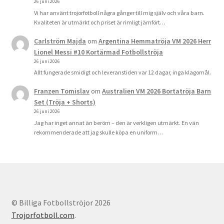
26 juni 2026
Vi har använt trojorfotboll några gånger till mig själv och våra barn.
Kvaliteten är utmärkt och priset är rimligt jämfört…
Carlström Majda
om
Argentina Hemmatröja VM 2026 Herr
Lionel Messi #10 Kortärmad Fotbollströja
26 juni 2026
Allt fungerade smidigt och leveranstiden var 12 dagar, inga klagomål.
Franzen Tomislav
om
Australien VM 2026 Bortatröja Barn
Set (Tröja + Shorts)
26 juni 2026
Jag har inget annat än beröm – den är verkligen utmärkt. En vän
rekommenderade att jag skulle köpa en uniform…
© Billiga Fotbollströjor 2026
Trojorfotboll.com
.