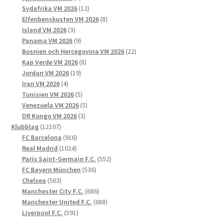
produkter
12
Sydafrika VM 2026
12
produkter
8
Elfenbenskusten VM 2026
8
3
produkter
Island VM 2026
3
produkter
9
Panama VM 2026
9
produkter
22
Bosnien och Hercegovina VM 2026
22
8
produkter
Kap Verde VM 2026
8
19
produkter
Jordan VM 2026
19
4
produkter
Iran VM 2026
4
produkter
5
Tunisien VM 2026
5
produkter
5
Venezuela VM 2026
5
3
produkter
DR Kongo VM 2026
3
12107
produkter
Klubblag
12107
produkter
916
FC Barcelona
916
1024
produkter
Real Madrid
1024
produkter
552
Paris Saint-Germain F.C.
552
536
produkter
FC Bayern München
536
563
produkter
Chelsea
563
produkter
686
Manchester City F.C.
686
produkter
688
Manchester United F.C.
688
591
produkter
Liverpool F.C.
591