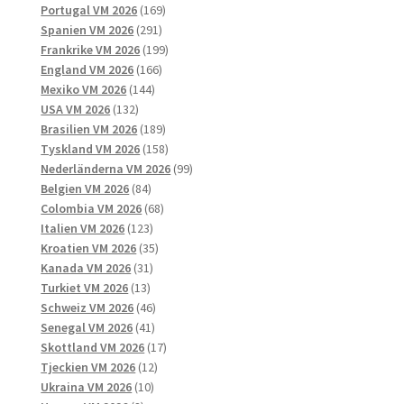
169
produkter
Portugal VM 2026
169
291
produkter
Spanien VM 2026
291
produkter
199
Frankrike VM 2026
199
166
produkter
England VM 2026
166
144
produkter
Mexiko VM 2026
144
132
produkter
USA VM 2026
132
produkter
189
Brasilien VM 2026
189
produkter
158
Tyskland VM 2026
158
produkter
99
Nederländerna VM 2026
99
84
produkter
Belgien VM 2026
84
produkter
68
Colombia VM 2026
68
123
produkter
Italien VM 2026
123
produkter
35
Kroatien VM 2026
35
31
produkter
Kanada VM 2026
31
13
produkter
Turkiet VM 2026
13
produkter
46
Schweiz VM 2026
46
41
produkter
Senegal VM 2026
41
produkter
17
Skottland VM 2026
17
12
produkter
Tjeckien VM 2026
12
10
produkter
Ukraina VM 2026
10