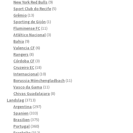
produkter
9
New York Red Bulls
9
produkter
5
Sport Club do Recife
5
13
produkter
Grêmio
13
produkter
1
Sporting de Gijón
1
11
produkt
Fluminense FC
11
produkter
3
Atlético Nacional
3
9
produkter
Bahia
9
produkter
6
Valencia CF
6
8
produkter
Rangers
8
produkter
3
Córdoba CF
3
produkter
18
Cruzeiro EC
18
produkter
10
Internacional
10
produkter
11
Borussia Mönchengladbach
11
11
produkter
Vasco da Gama
11
produkter
8
Chivas Guadalajara
8
3713
produkter
Landslag
3713
produkter
297
Argentina
297
333
produkter
Spanien
333
produkter
375
Brasilien
375
produkter
360
Portugal
360
produkter
312
Frankrike
312