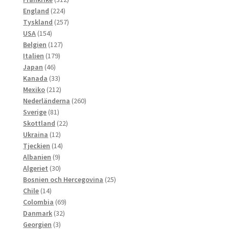
224
produkter
England
224
produkter
257
Tyskland
257
154
produkter
USA
154
produkter
127
Belgien
127
179
produkter
Italien
179
46
produkter
Japan
46
produkter
33
Kanada
33
produkter
212
Mexiko
212
produkter
260
Nederländerna
260
81
produkter
Sverige
81
produkter
22
Skottland
22
12
produkter
Ukraina
12
produkter
14
Tjeckien
14
9
produkter
Albanien
9
produkter
30
Algeriet
30
produkter
25
Bosnien och Hercegovina
25
14
produkter
Chile
14
produkter
69
Colombia
69
32
produkter
Danmark
32
3
produkter
Georgien
3