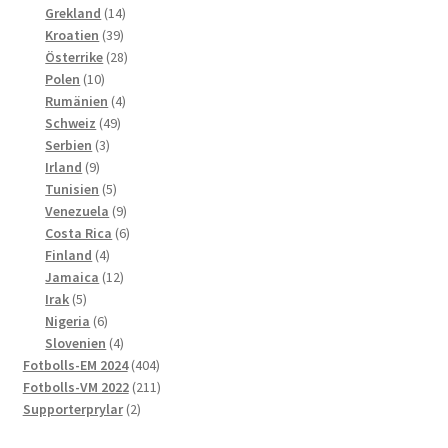
produkter
14
Grekland
14
39
produkter
Kroatien
39
produkter
28
Österrike
28
10
produkter
Polen
10
produkter
4
Rumänien
4
49
produkter
Schweiz
49
3
produkter
Serbien
3
9
produkter
Irland
9
produkter
5
Tunisien
5
produkter
9
Venezuela
9
produkter
6
Costa Rica
6
4
produkter
Finland
4
produkter
12
Jamaica
12
5
produkter
Irak
5
produkter
6
Nigeria
6
produkter
4
Slovenien
4
produkter
404
Fotbolls-EM 2024
404
produkter
211
Fotbolls-VM 2022
211
2
produkter
Supporterprylar
2
produkter