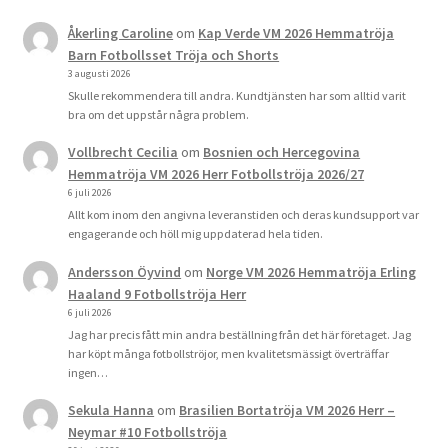
Åkerling Caroline
om
Kap Verde VM 2026 Hemmatröja
Barn Fotbollsset Tröja och Shorts
3 augusti 2026
Skulle rekommendera till andra. Kundtjänsten har som alltid varit
bra om det uppstår några problem.
Vollbrecht Cecilia
om
Bosnien och Hercegovina
Hemmatröja VM 2026 Herr Fotbollströja 2026/27
6 juli 2026
Allt kom inom den angivna leveranstiden och deras kundsupport var
engagerande och höll mig uppdaterad hela tiden.
Andersson Öyvind
om
Norge VM 2026 Hemmatröja Erling
Haaland 9 Fotbollströja Herr
6 juli 2026
Jag har precis fått min andra beställning från det här företaget. Jag
har köpt många fotbollströjor, men kvalitetsmässigt överträffar
ingen…
Sekula Hanna
om
Brasilien Bortatröja VM 2026 Herr –
Neymar #10 Fotbollströja