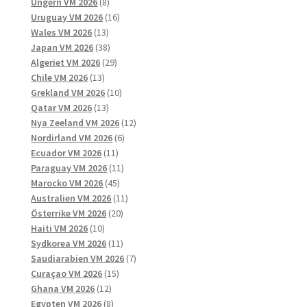
8
produkter
Ungern VM 2026
8
produkter
16
Uruguay VM 2026
16
13
produkter
Wales VM 2026
13
produkter
38
Japan VM 2026
38
produkter
29
Algeriet VM 2026
29
13
produkter
Chile VM 2026
13
produkter
10
Grekland VM 2026
10
13
produkter
Qatar VM 2026
13
produkter
12
Nya Zeeland VM 2026
12
6
produkter
Nordirland VM 2026
6
11
produkter
Ecuador VM 2026
11
produkter
11
Paraguay VM 2026
11
45
produkter
Marocko VM 2026
45
produkter
11
Australien VM 2026
11
20
produkter
Österrike VM 2026
20
10
produkter
Haiti VM 2026
10
produkter
11
Sydkorea VM 2026
11
produkter
7
Saudiarabien VM 2026
7
15
produkter
Curaçao VM 2026
15
12
produkter
Ghana VM 2026
12
produkter
8
Egypten VM 2026
8