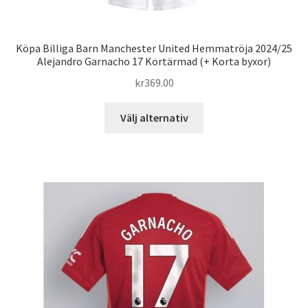
Köpa Billiga Barn Manchester United Hemmatröja 2024/25
Alejandro Garnacho 17 Kortärmad (+ Korta byxor)
kr
369.00
Den
Välj alternativ
här
produkten
har
flera
varianter.
De
olika
alternativen
kan
väljas
på