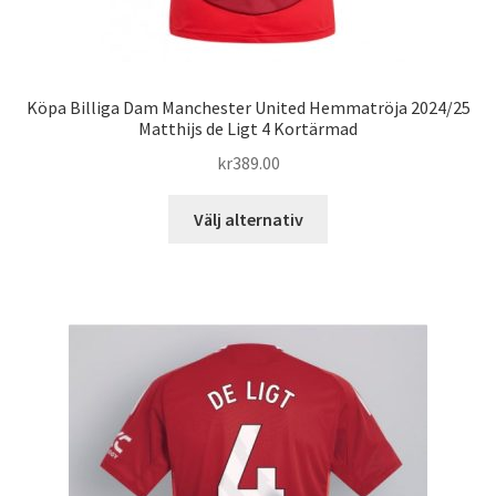
Köpa Billiga Dam Manchester United Hemmatröja 2024/25
Matthijs de Ligt 4 Kortärmad
kr
389.00
Den
Välj alternativ
här
produkten
har
flera
varianter.
De
olika
alternativen
kan
väljas