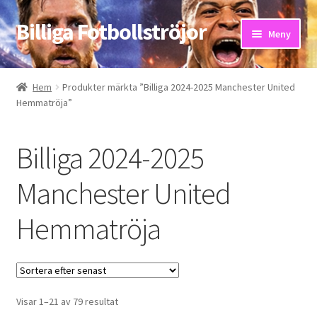
Billiga Fotbollströjor
Hoppa
Hoppa
Meny
till
till
navigering
innehåll
Hem
Hem
Produkter märkta ”Billiga 2024-2025 Manchester United
Hemmatröja”
Bloggar
Butik
Billiga 2024-2025
Kassa
Manchester United
Hemmatröja
Kontakta oss
Mitt konto
Storleksguiden
Sortera
Visar 1–21 av 79 resultat
efter