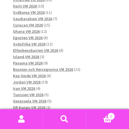
10
produkter
Haiti VM 2026
10
produkter
11
Sydkorea VM 2026
11
produkter
7
Saudiarabien VM 2026
7
15
produkter
Curaçao VM 2026
15
12
produkter
Ghana VM 2026
12
produkter
8
Egypten VM 2026
8
produkter
12
Sydafrika VM 2026
12
produkter
8
Elfenbenskusten VM 2026
8
3
produkter
Island VM 2026
3
produkter
9
Panama VM 2026
9
produkter
22
Bosnien och Hercegovina VM 2026
22
8
produkter
Kap Verde VM 2026
8
19
produkter
Jordan VM 2026
19
4
produkter
Iran VM 2026
4
produkter
5
Tunisien VM 2026
5
produkter
5
Venezuela VM 2026
5
3
produkter
DR Kongo VM 2026
3
12107
produkter
Klubblag
12107
0
produkter
916
FC Barcelona
916
Sök
Sök
1024
produkter
Real Madrid
1024