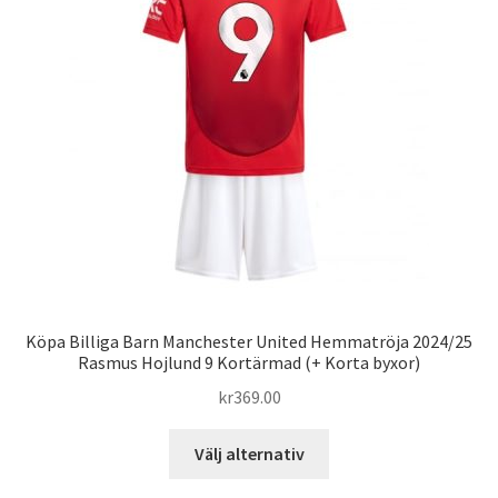
alternativen
kan
väljas
på
produktsidan
Köpa Billiga Barn Manchester United Hemmatröja 2024/25
Rasmus Hojlund 9 Kortärmad (+ Korta byxor)
kr
369.00
Den
Välj alternativ
här
produkten