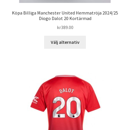
Köpa Billiga Manchester United Hemmatröja 2024/25
Diogo Dalot 20 Kortärmad
kr
389.00
Den
Välj alternativ
här
produkten
har
flera
varianter.
De
olika
alternativen
kan
väljas
på
produktsidan