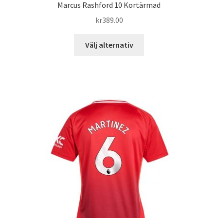
Marcus Rashford 10 Kortärmad
kr
389.00
Den
Välj alternativ
här
produkten
har
flera
varianter.
De
olika
alternativen
kan
väljas
på
produktsidan