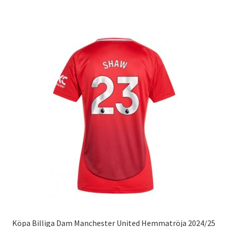
har
flera
varianter.
De
olika
alternativen
kan
väljas
på
produktsidan
Köpa Billiga Dam Manchester United Hemmatröja 2024/25