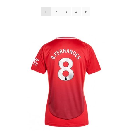
Varukorg
senaste
1
2
3
4