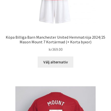
Köpa Billiga Barn Manchester United Hemmatröja 2024/25
Mason Mount 7 Kortärmad (+ Korta byxor)
kr
369.00
Den
Välj alternativ
här
produkten
har
flera
varianter.
De
olika
alternativen