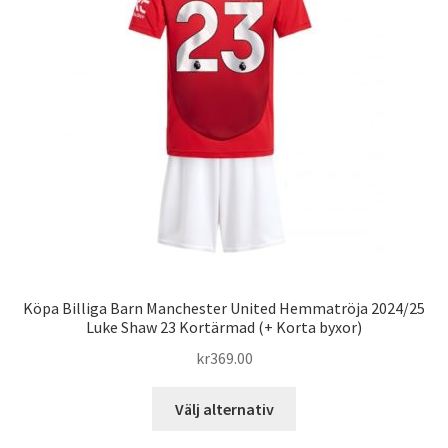
alternativen
kan
väljas
på
produktsidan
Köpa Billiga Barn Manchester United Hemmatröja 2024/25
Luke Shaw 23 Kortärmad (+ Korta byxor)
kr
369.00
Den
Välj alternativ
här
produkten