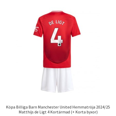
flera
varianter.
De
olika
alternativen
kan
väljas
på
produktsidan
Köpa Billiga Barn Manchester United Hemmatröja 2024/25
Matthijs de Ligt 4 Kortärmad (+ Korta byxor)