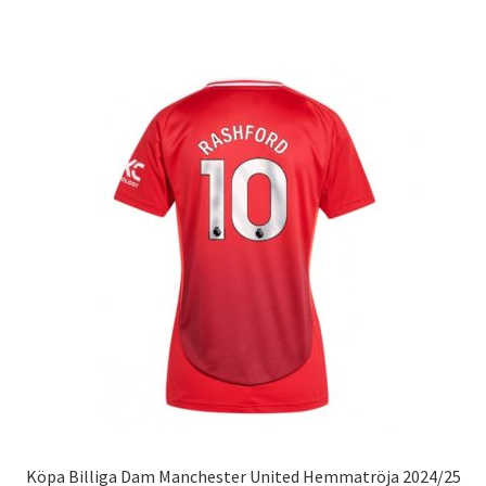
har
flera
varianter.
De
olika
alternativen
kan
väljas
på
produktsidan
Köpa Billiga Dam Manchester United Hemmatröja 2024/25