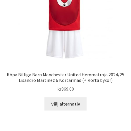
väljas
på
produktsidan
Köpa Billiga Barn Manchester United Hemmatröja 2024/25
Lisandro Martinez 6 Kortärmad (+ Korta byxor)
kr
369.00
Den
Välj alternativ
här
produkten
har
flera