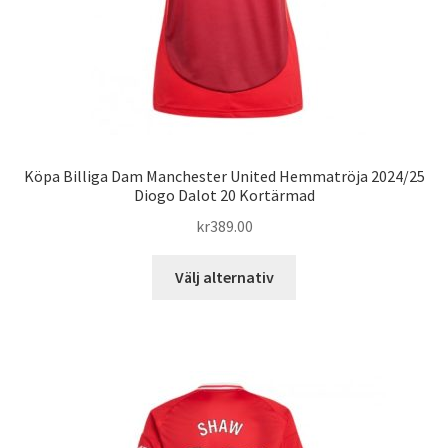
Köpa Billiga Dam Manchester United Hemmatröja 2024/25
Diogo Dalot 20 Kortärmad
kr
389.00
Den
Välj alternativ
här
produkten
har
flera
varianter.
De
olika