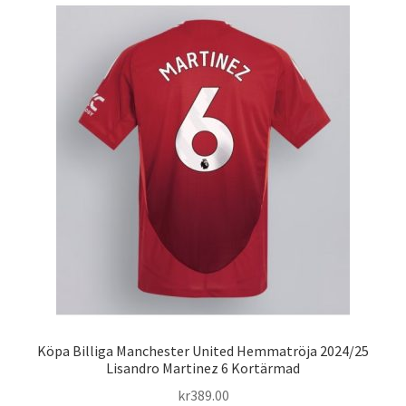
varianter.
De
olika
alternativen
kan
väljas
på
produktsidan
Köpa Billiga Manchester United Hemmatröja 2024/25
Lisandro Martinez 6 Kortärmad
kr
389.00