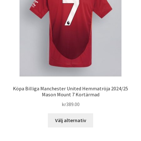
kan
väljas
på
produktsidan
Köpa Billiga Manchester United Hemmatröja 2024/25
Mason Mount 7 Kortärmad
kr
389.00
Den
Välj alternativ
här
produkten
har