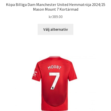
Köpa Billiga Dam Manchester United Hemmatröja 2024/25
Mason Mount 7 Kortärmad
kr
389.00
Den
Välj alternativ
här
produkten
har
flera
varianter.
De
olika
alternativen
kan
väljas
på
produktsidan