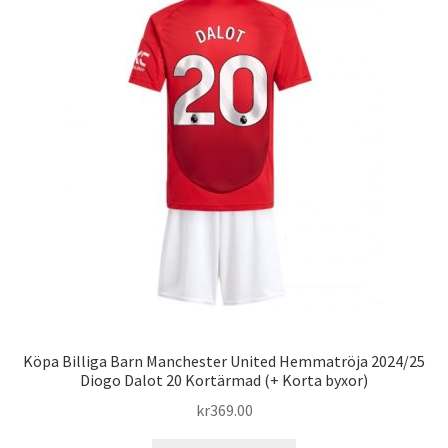
De
olika
alternativen
kan
väljas
på
produktsidan
Köpa Billiga Barn Manchester United Hemmatröja 2024/25
Diogo Dalot 20 Kortärmad (+ Korta byxor)
kr
369.00