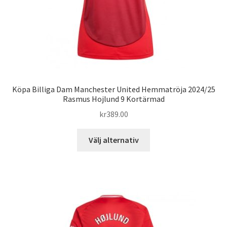
Köpa Billiga Dam Manchester United Hemmatröja 2024/25
Rasmus Hojlund 9 Kortärmad
kr
389.00
Den
Välj alternativ
här
produkten
har
flera
varianter.
De
olika