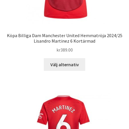
Köpa Billiga Dam Manchester United Hemmatröja 2024/25
Lisandro Martinez 6 Kortärmad
kr
389.00
Den
Välj alternativ
här
produkten
har
flera
varianter.
De
olika
alternativen
kan