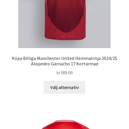
produktsidan
Köpa Billiga Manchester United Hemmatröja 2024/25
Alejandro Garnacho 17 Kortärmad
kr
389.00
Den
Välj alternativ
här
produkten
har
flera
varianter.
De