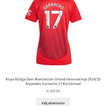
olika
alternativen
kan
väljas
på
produktsidan
Köpa Billiga Dam Manchester United Hemmatröja 2024/25
Alejandro Garnacho 17 Kortärmad
kr
389.00
Den
Välj alternativ