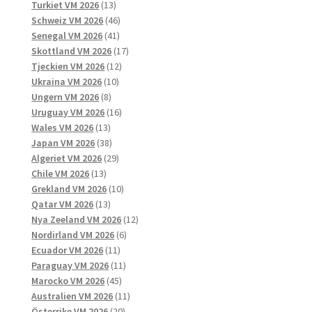
13
produkter
Turkiet VM 2026
13
produkter
46
Schweiz VM 2026
46
41
produkter
Senegal VM 2026
41
produkter
17
Skottland VM 2026
17
12
produkter
Tjeckien VM 2026
12
10
produkter
Ukraina VM 2026
10
8
produkter
Ungern VM 2026
8
produkter
16
Uruguay VM 2026
16
13
produkter
Wales VM 2026
13
produkter
38
Japan VM 2026
38
produkter
29
Algeriet VM 2026
29
13
produkter
Chile VM 2026
13
produkter
10
Grekland VM 2026
10
13
produkter
Qatar VM 2026
13
produkter
12
Nya Zeeland VM 2026
12
6
produkter
Nordirland VM 2026
6
11
produkter
Ecuador VM 2026
11
produkter
11
Paraguay VM 2026
11
45
produkter
Marocko VM 2026
45
produkter
11
Australien VM 2026
11
20
produkter
Österrike VM 2026
20