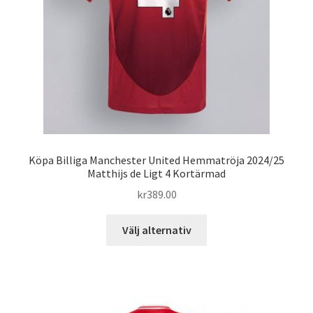
på
produktsidan
Köpa Billiga Manchester United Hemmatröja 2024/25
Matthijs de Ligt 4 Kortärmad
kr
389.00
Den
Välj alternativ
här
produkten
har
flera
varianter.