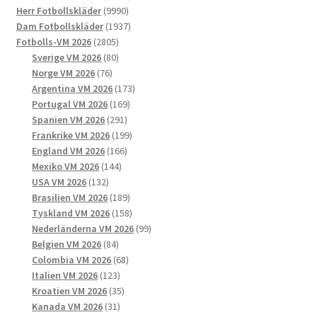
9990
produkter
Herr Fotbollskläder
9990
produkter
1937
Dam Fotbollskläder
1937
2805
produkter
Fotbolls-VM 2026
2805
produkter
80
Sverige VM 2026
80
76
produkter
Norge VM 2026
76
produkter
173
Argentina VM 2026
173
169
produkter
Portugal VM 2026
169
291
produkter
Spanien VM 2026
291
produkter
199
Frankrike VM 2026
199
166
produkter
England VM 2026
166
144
produkter
Mexiko VM 2026
144
132
produkter
USA VM 2026
132
produkter
189
Brasilien VM 2026
189
produkter
158
Tyskland VM 2026
158
produkter
99
Nederländerna VM 2026
99
84
produkter
Belgien VM 2026
84
produkter
68
Colombia VM 2026
68
123
produkter
Italien VM 2026
123
produkter
35
Kroatien VM 2026
35
31
produkter
Kanada VM 2026
31