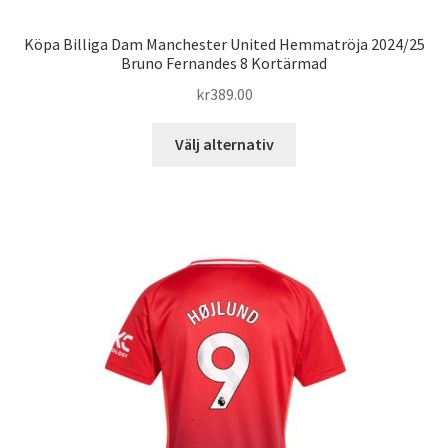
Köpa Billiga Dam Manchester United Hemmatröja 2024/25
Bruno Fernandes 8 Kortärmad
kr
389.00
Den
Välj alternativ
här
produkten
har
flera
varianter.
De
olika
alternativen
kan
väljas
på
produktsidan