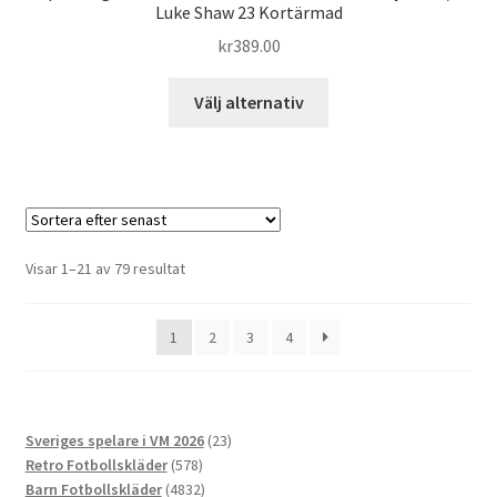
Luke Shaw 23 Kortärmad
kr
389.00
Den
Välj alternativ
här
produkten
har
flera
varianter.
De
Sortera
Visar 1–21 av 79 resultat
olika
efter
alternativen
senaste
1
2
3
4
kan
väljas
på
produktsidan
23
Sveriges spelare i VM 2026
23
578
produkter
Retro Fotbollskläder
578
produkter
4832
Barn Fotbollskläder
4832