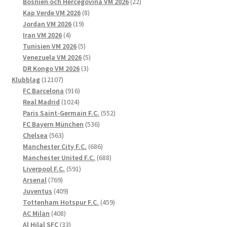
produkter
22
Bosnien och Hercegovina VM 2026
22
8
produkter
Kap Verde VM 2026
8
19
produkter
Jordan VM 2026
19
4
produkter
Iran VM 2026
4
produkter
5
Tunisien VM 2026
5
produkter
5
Venezuela VM 2026
5
3
produkter
DR Kongo VM 2026
3
12107
produkter
Klubblag
12107
produkter
916
FC Barcelona
916
1024
produkter
Real Madrid
1024
produkter
552
Paris Saint-Germain F.C.
552
536
produkter
FC Bayern München
536
563
produkter
Chelsea
563
produkter
686
Manchester City F.C.
686
produkter
688
Manchester United F.C.
688
591
produkter
Liverpool F.C.
591
769
produkter
Arsenal
769
produkter
409
Juventus
409
produkter
459
Tottenham Hotspur F.C.
459
408
produkter
AC Milan
408
produkter
33
Al Hilal SFC
33