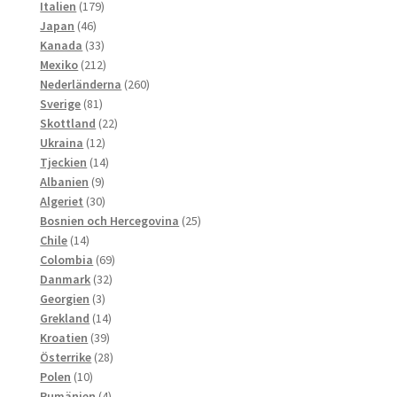
179
produkter
Italien
179
46
produkter
Japan
46
produkter
33
Kanada
33
produkter
212
Mexiko
212
produkter
260
Nederländerna
260
81
produkter
Sverige
81
produkter
22
Skottland
22
12
produkter
Ukraina
12
produkter
14
Tjeckien
14
9
produkter
Albanien
9
produkter
30
Algeriet
30
produkter
25
Bosnien och Hercegovina
25
14
produkter
Chile
14
produkter
69
Colombia
69
32
produkter
Danmark
32
3
produkter
Georgien
3
produkter
14
Grekland
14
39
produkter
Kroatien
39
produkter
28
Österrike
28
10
produkter
Polen
10
produkter
4
Rumänien
4