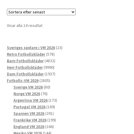
flera
varianter.
De
Sortera
Visar alla 14 resultat
olika
efter
alternativen
senaste
kan
23
Sveriges spelare i VM 2026
23
väljas
578
produkter
Retro Fotbollskläder
578
på
produkter
4832
Barn Fotbollskläder
4832
produktsidan
9990
produkter
Herr Fotbollskläder
9990
produkter
1937
Dam Fotbollskläder
1937
2805
produkter
Fotbolls-VM 2026
2805
produkter
80
Sverige VM 2026
80
76
produkter
Norge VM 2026
76
produkter
173
Argentina VM 2026
173
169
produkter
Portugal VM 2026
169
291
produkter
Spanien VM 2026
291
produkter
199
Frankrike VM 2026
199
166
produkter
England VM 2026
166
144
produkter
Mexiko VM 2026
144