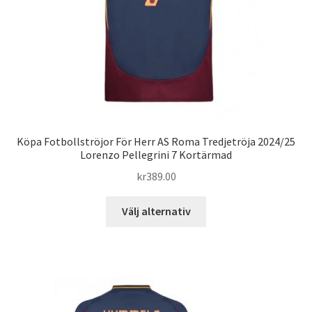
produktsidan
Köpa Fotbollströjor För Herr AS Roma Tredjetröja 2024/25
Lorenzo Pellegrini 7 Kortärmad
kr
389.00
Den
Välj alternativ
här
produkten
har
flera
varianter.
De