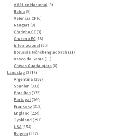
produkter
3
Atlético Nacional
3
9
produkter
Bahia
9
produkter
6
Valencia CF
6
8
produkter
Rangers
8
produkter
3
Córdoba CF
3
produkter
18
Cruzeiro EC
18
produkter
10
Internacional
10
produkter
11
Borussia Mönchengladbach
11
11
produkter
Vasco da Gama
11
produkter
8
Chivas Guadalajara
8
3713
produkter
Landslag
3713
produkter
297
Argentina
297
333
produkter
Spanien
333
produkter
375
Brasilien
375
produkter
360
Portugal
360
produkter
312
Frankrike
312
224
produkter
England
224
produkter
257
Tyskland
257
154
produkter
USA
154
produkter
127
Belgien
127