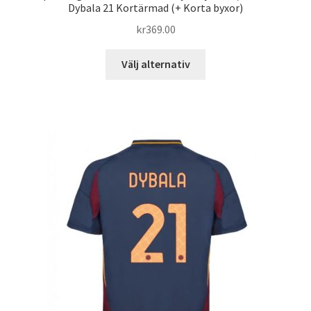
Dybala 21 Kortärmad (+ Korta byxor)
kr
369.00
Den
Välj alternativ
här
produkten
har
flera
varianter.
De
olika
alternativen
kan
väljas
på
produktsidan