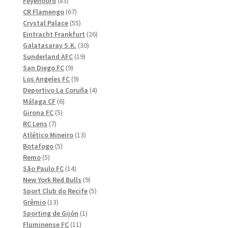
Feyenoord
83
produkter
67
CR Flamengo
67
produkter
55
Crystal Palace
55
produkter
26
Eintracht Frankfurt
26
30
produkter
Galatasaray S.K.
30
19
produkter
Sunderland AFC
19
9
produkter
San Diego FC
9
produkter
9
Los Angeles FC
9
produkter
4
Deportivo La Coruña
4
6
produkter
Málaga CF
6
5
produkter
Girona FC
5
7
produkter
RC Lens
7
produkter
13
Atlético Mineiro
13
5
produkter
Botafogo
5
5
produkter
Remo
5
produkter
14
São Paulo FC
14
produkter
9
New York Red Bulls
9
produkter
5
Sport Club do Recife
5
13
produkter
Grêmio
13
produkter
1
Sporting de Gijón
1
11
produkt
Fluminense FC
11