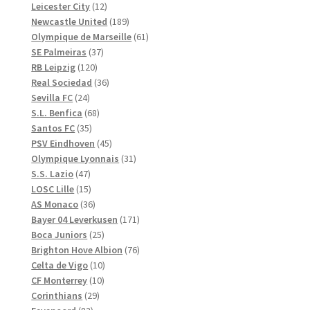
produkter
12
Leicester City
12
produkter
189
Newcastle United
189
produkter
61
Olympique de Marseille
61
37
produkter
SE Palmeiras
37
120
produkter
RB Leipzig
120
produkter
36
Real Sociedad
36
24
produkter
Sevilla FC
24
produkter
68
S.L. Benfica
68
35
produkter
Santos FC
35
produkter
45
PSV Eindhoven
45
produkter
31
Olympique Lyonnais
31
47
produkter
S.S. Lazio
47
produkter
15
LOSC Lille
15
produkter
36
AS Monaco
36
produkter
171
Bayer 04 Leverkusen
171
25
produkter
Boca Juniors
25
produkter
76
Brighton Hove Albion
76
10
produkter
Celta de Vigo
10
10
produkter
CF Monterrey
10
29
produkter
Corinthians
29
83
produkter