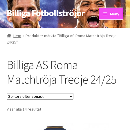
Billiga Fotbollströjor
Hoppa
Hoppa
Meny
till
till
navigering
innehåll
Hem
Hem
Produkter märkta ”Billiga AS Roma Matchtröja Tredje
24/25”
Bloggar
Butik
Billiga AS Roma
Kassa
Matchtröja Tredje 24/25
Kontakta oss
Mitt konto
Sortera
Visar alla 14 resultat
efter
Storleksguiden
senaste