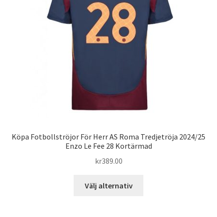
kan
väljas
på
produktsidan
Köpa Fotbollströjor För Herr AS Roma Tredjetröja 2024/25
Enzo Le Fee 28 Kortärmad
kr
389.00
Den
Välj alternativ
här
produkten
har