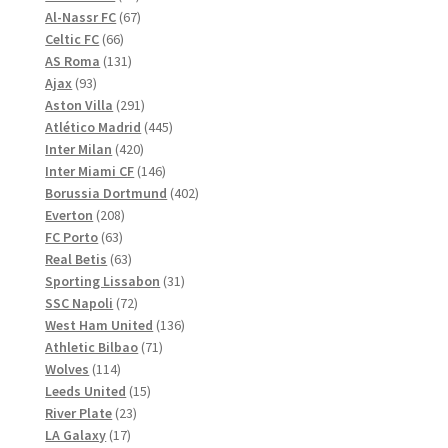
produkter
67
Al-Nassr FC
67
66
produkter
Celtic FC
66
produkter
131
AS Roma
131
93
produkter
Ajax
93
produkter
291
Aston Villa
291
produkter
445
Atlético Madrid
445
420
produkter
Inter Milan
420
produkter
146
Inter Miami CF
146
produkter
402
Borussia Dortmund
402
208
produkter
Everton
208
63
produkter
FC Porto
63
produkter
63
Real Betis
63
produkter
31
Sporting Lissabon
31
72
produkter
SSC Napoli
72
produkter
136
West Ham United
136
71
produkter
Athletic Bilbao
71
114
produkter
Wolves
114
produkter
15
Leeds United
15
23
produkter
River Plate
23
17
produkter
LA Galaxy
17