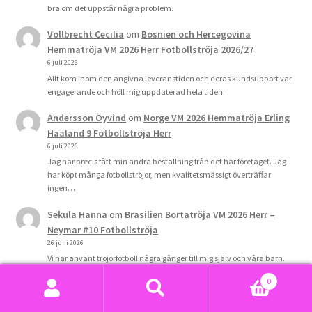
bra om det uppstår några problem.
Vollbrecht Cecilia
om
Bosnien och Hercegovina
Hemmatröja VM 2026 Herr Fotbollströja 2026/27
6 juli 2026
Allt kom inom den angivna leveranstiden och deras kundsupport var
engagerande och höll mig uppdaterad hela tiden.
Andersson Öyvind
om
Norge VM 2026 Hemmatröja Erling
Haaland 9 Fotbollströja Herr
6 juli 2026
Jag har precis fått min andra beställning från det här företaget. Jag
har köpt många fotbollströjor, men kvalitetsmässigt överträffar
ingen…
Sekula Hanna
om
Brasilien Bortatröja VM 2026 Herr –
Neymar #10 Fotbollströja
26 juni 2026
Vi har använt trojorfotboll några gånger till mig själv och våra barn.
Kvaliteten är utmärkt och priset är rimligt jämfört…
0
Sök
Sök
Carlström Majda
om
Argentina Hemmatröja VM 2026 Herr