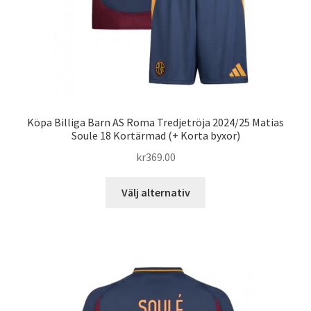
Köpa Billiga Barn AS Roma Tredjetröja 2024/25 Matias
Soule 18 Kortärmad (+ Korta byxor)
kr
369.00
Den
Välj alternativ
här
produkten
har
flera
varianter.
De
olika