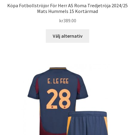
Köpa Fotbollströjor För Herr AS Roma Tredjetröja 2024/25
Mats Hummels 15 Kortärmad
kr
389.00
Den
Välj alternativ
här
produkten
har
flera
varianter.
De
olika
alternativen
kan
väljas
på
produktsidan