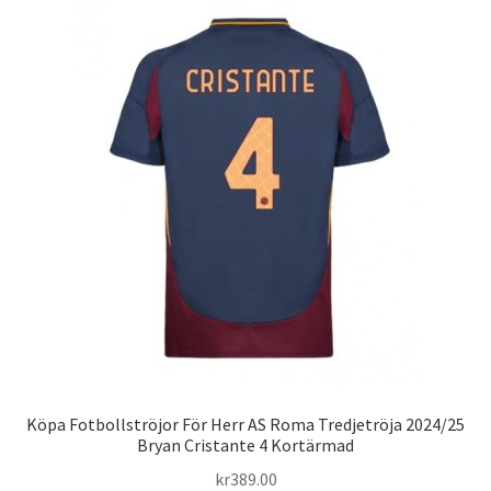
varianter.
De
olika
alternativen
kan
väljas
på
produktsidan
Köpa Fotbollströjor För Herr AS Roma Tredjetröja 2024/25
Bryan Cristante 4 Kortärmad
kr
389.00