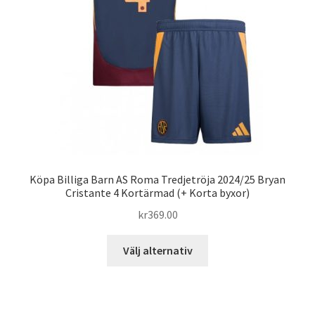
väljas
på
produktsidan
Köpa Billiga Barn AS Roma Tredjetröja 2024/25 Bryan
Cristante 4 Kortärmad (+ Korta byxor)
kr
369.00
Den
Välj alternativ
här
produkten
har
flera