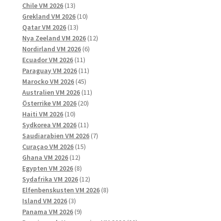
13
produkter
Chile VM 2026
13
produkter
10
Grekland VM 2026
10
13
produkter
Qatar VM 2026
13
produkter
12
Nya Zeeland VM 2026
12
6
produkter
Nordirland VM 2026
6
11
produkter
Ecuador VM 2026
11
produkter
11
Paraguay VM 2026
11
45
produkter
Marocko VM 2026
45
produkter
11
Australien VM 2026
11
20
produkter
Österrike VM 2026
20
10
produkter
Haiti VM 2026
10
produkter
11
Sydkorea VM 2026
11
produkter
7
Saudiarabien VM 2026
7
15
produkter
Curaçao VM 2026
15
12
produkter
Ghana VM 2026
12
produkter
8
Egypten VM 2026
8
produkter
12
Sydafrika VM 2026
12
produkter
8
Elfenbenskusten VM 2026
8
3
produkter
Island VM 2026
3
produkter
9
Panama VM 2026
9