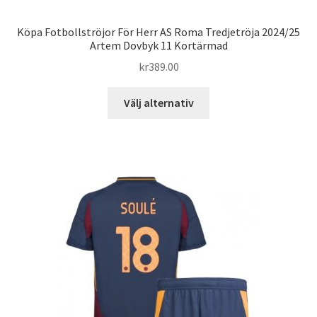
Köpa Fotbollströjor För Herr AS Roma Tredjetröja 2024/25
Artem Dovbyk 11 Kortärmad
kr
389.00
Den
Välj alternativ
här
produkten
har
flera
varianter.
De
olika
alternativen
kan
väljas
på
produktsidan