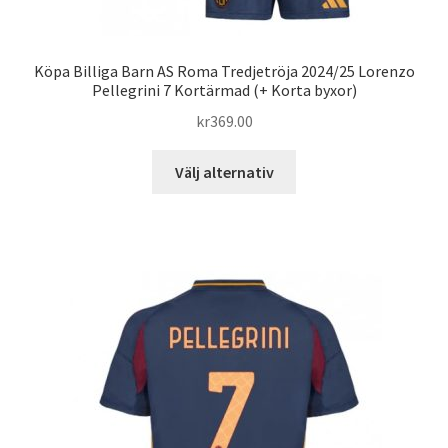
Köpa Billiga Barn AS Roma Tredjetröja 2024/25 Lorenzo
Pellegrini 7 Kortärmad (+ Korta byxor)
kr
369.00
Den
Välj alternativ
här
produkten
har
flera
varianter.
De
olika
alternativen
kan
väljas
på