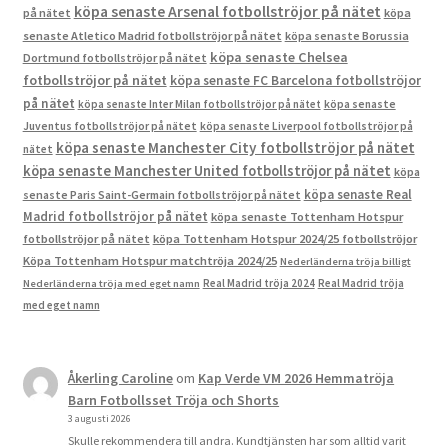
köpa senaste Arsenal fotbollströjor på nätet
på nätet
köpa
senaste Atletico Madrid fotbollströjor på nätet
köpa senaste Borussia
köpa senaste Chelsea
Dortmund fotbollströjor på nätet
fotbollströjor på nätet
köpa senaste FC Barcelona fotbollströjor
på nätet
köpa senaste Inter Milan fotbollströjor på nätet
köpa senaste
Juventus fotbollströjor på nätet
köpa senaste Liverpool fotbollströjor på
köpa senaste Manchester City fotbollströjor på nätet
nätet
köpa senaste Manchester United fotbollströjor på nätet
köpa
köpa senaste Real
senaste Paris Saint-Germain fotbollströjor på nätet
Madrid fotbollströjor på nätet
köpa senaste Tottenham Hotspur
fotbollströjor på nätet
köpa Tottenham Hotspur 2024/25 fotbollströjor
Köpa Tottenham Hotspur matchtröja 2024/25
Nederländerna tröja billigt
Real Madrid tröja 2024
Real Madrid tröja
Nederländerna tröja med eget namn
med eget namn
Åkerling Caroline
om
Kap Verde VM 2026 Hemmatröja
Barn Fotbollsset Tröja och Shorts
3 augusti 2026
Skulle rekommendera till andra. Kundtjänsten har som alltid varit