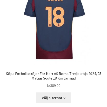
alternativen
kan
väljas
på
produktsidan
Köpa Fotbollströjor För Herr AS Roma Tredjetröja 2024/25
Matias Soule 18 Kortärmad
kr
389.00
Den
Välj alternativ
här
produkten