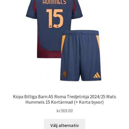
olika
alternativen
kan
väljas
på
produktsidan
Köpa Billiga Barn AS Roma Tredjetröja 2024/25 Mats
Hummels 15 Kortärmad (+ Korta byxor)
kr
369.00
Den
Välj alternativ