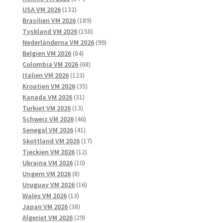
132
produkter
USA VM 2026
132
produkter
189
Brasilien VM 2026
189
produkter
158
Tyskland VM 2026
158
produkter
99
Nederländerna VM 2026
99
84
produkter
Belgien VM 2026
84
produkter
68
Colombia VM 2026
68
123
produkter
Italien VM 2026
123
produkter
35
Kroatien VM 2026
35
31
produkter
Kanada VM 2026
31
13
produkter
Turkiet VM 2026
13
produkter
46
Schweiz VM 2026
46
41
produkter
Senegal VM 2026
41
produkter
17
Skottland VM 2026
17
12
produkter
Tjeckien VM 2026
12
10
produkter
Ukraina VM 2026
10
8
produkter
Ungern VM 2026
8
produkter
16
Uruguay VM 2026
16
13
produkter
Wales VM 2026
13
produkter
38
Japan VM 2026
38
produkter
29
Algeriet VM 2026
29