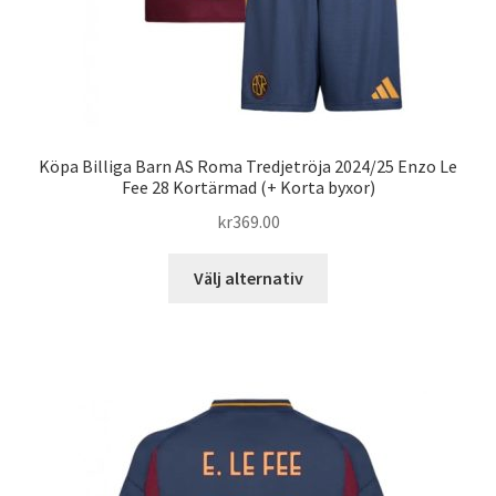
Köpa Billiga Barn AS Roma Tredjetröja 2024/25 Enzo Le
Fee 28 Kortärmad (+ Korta byxor)
kr
369.00
Den
Välj alternativ
här
produkten
har
flera
varianter.
De
olika
alternativen