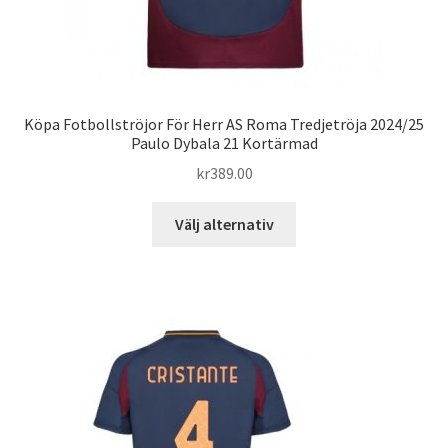
Köpa Fotbollströjor För Herr AS Roma Tredjetröja 2024/25
Paulo Dybala 21 Kortärmad
kr
389.00
Den
Välj alternativ
här
produkten
har
flera
varianter.
De
olika
alternativen
kan