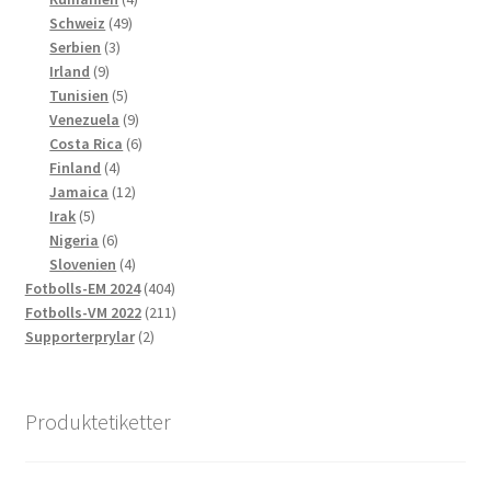
49
produkter
Schweiz
49
3
produkter
Serbien
3
9
produkter
Irland
9
produkter
5
Tunisien
5
produkter
9
Venezuela
9
produkter
6
Costa Rica
6
4
produkter
Finland
4
produkter
12
Jamaica
12
5
produkter
Irak
5
produkter
6
Nigeria
6
produkter
4
Slovenien
4
produkter
404
Fotbolls-EM 2024
404
produkter
211
Fotbolls-VM 2022
211
2
produkter
Supporterprylar
2
produkter
Produktetiketter