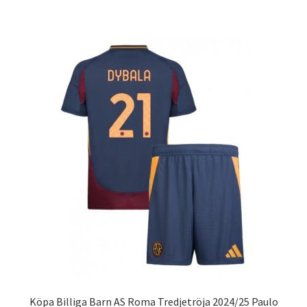
har
flera
varianter.
De
olika
alternativen
kan
väljas
på
produktsidan
Köpa Billiga Barn AS Roma Tredjetröja 2024/25 Paulo