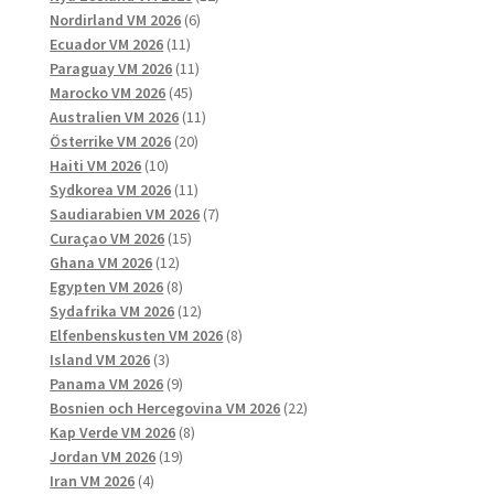
6
produkter
Nordirland VM 2026
6
11
produkter
Ecuador VM 2026
11
produkter
11
Paraguay VM 2026
11
45
produkter
Marocko VM 2026
45
produkter
11
Australien VM 2026
11
20
produkter
Österrike VM 2026
20
10
produkter
Haiti VM 2026
10
produkter
11
Sydkorea VM 2026
11
produkter
7
Saudiarabien VM 2026
7
15
produkter
Curaçao VM 2026
15
12
produkter
Ghana VM 2026
12
produkter
8
Egypten VM 2026
8
produkter
12
Sydafrika VM 2026
12
produkter
8
Elfenbenskusten VM 2026
8
3
produkter
Island VM 2026
3
produkter
9
Panama VM 2026
9
produkter
22
Bosnien och Hercegovina VM 2026
22
8
produkter
Kap Verde VM 2026
8
19
produkter
Jordan VM 2026
19
4
produkter
Iran VM 2026
4