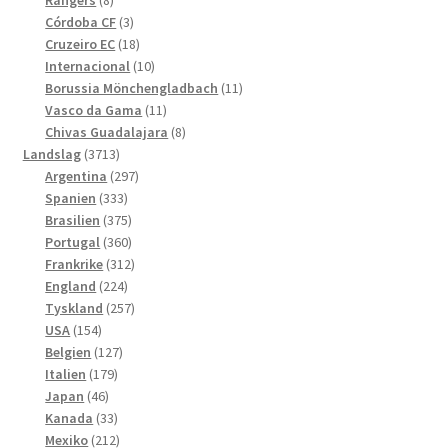
Rangers
8
produkter
3
Córdoba CF
3
produkter
18
Cruzeiro EC
18
produkter
10
Internacional
10
produkter
11
Borussia Mönchengladbach
11
11
produkter
Vasco da Gama
11
produkter
8
Chivas Guadalajara
8
3713
produkter
Landslag
3713
produkter
297
Argentina
297
333
produkter
Spanien
333
produkter
375
Brasilien
375
produkter
360
Portugal
360
produkter
312
Frankrike
312
224
produkter
England
224
produkter
257
Tyskland
257
154
produkter
USA
154
produkter
127
Belgien
127
179
produkter
Italien
179
46
produkter
Japan
46
produkter
33
Kanada
33
produkter
212
Mexiko
212