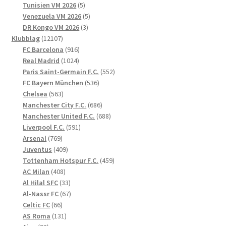
produkter
5
Tunisien VM 2026
5
produkter
5
Venezuela VM 2026
5
3
produkter
DR Kongo VM 2026
3
12107
produkter
Klubblag
12107
produkter
916
FC Barcelona
916
1024
produkter
Real Madrid
1024
produkter
552
Paris Saint-Germain F.C.
552
536
produkter
FC Bayern München
536
563
produkter
Chelsea
563
produkter
686
Manchester City F.C.
686
produkter
688
Manchester United F.C.
688
591
produkter
Liverpool F.C.
591
769
produkter
Arsenal
769
produkter
409
Juventus
409
produkter
459
Tottenham Hotspur F.C.
459
408
produkter
AC Milan
408
produkter
33
Al Hilal SFC
33
produkter
67
Al-Nassr FC
67
66
produkter
Celtic FC
66
produkter
131
AS Roma
131