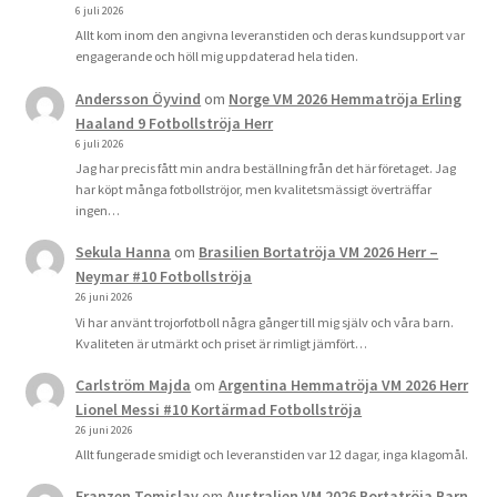
6 juli 2026
Allt kom inom den angivna leveranstiden och deras kundsupport var
engagerande och höll mig uppdaterad hela tiden.
Andersson Öyvind
om
Norge VM 2026 Hemmatröja Erling
Haaland 9 Fotbollströja Herr
6 juli 2026
Jag har precis fått min andra beställning från det här företaget. Jag
har köpt många fotbollströjor, men kvalitetsmässigt överträffar
ingen…
Sekula Hanna
om
Brasilien Bortatröja VM 2026 Herr –
Neymar #10 Fotbollströja
26 juni 2026
Vi har använt trojorfotboll några gånger till mig själv och våra barn.
Kvaliteten är utmärkt och priset är rimligt jämfört…
Carlström Majda
om
Argentina Hemmatröja VM 2026 Herr
Lionel Messi #10 Kortärmad Fotbollströja
26 juni 2026
Allt fungerade smidigt och leveranstiden var 12 dagar, inga klagomål.
Franzen Tomislav
om
Australien VM 2026 Bortatröja Barn