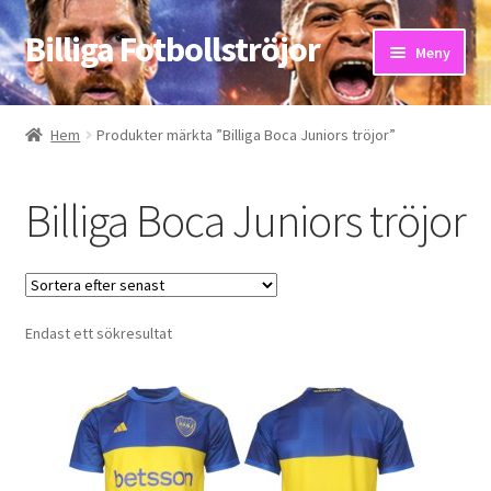
Billiga Fotbollströjor
Hoppa
Hoppa
Meny
till
till
navigering
innehåll
Hem
Hem
Produkter märkta ”Billiga Boca Juniors tröjor”
Bloggar
Billiga Boca Juniors tröjor
Butik
Kassa
Endast ett sökresultat
Kontakta oss
Mitt konto
Storleksguiden