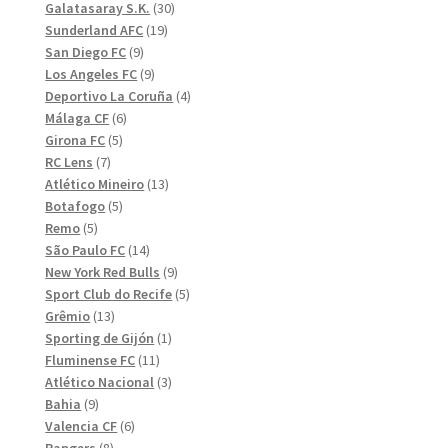
30
produkter
Galatasaray S.K.
30
19
produkter
Sunderland AFC
19
9
produkter
San Diego FC
9
produkter
9
Los Angeles FC
9
produkter
4
Deportivo La Coruña
4
6
produkter
Málaga CF
6
5
produkter
Girona FC
5
7
produkter
RC Lens
7
produkter
13
Atlético Mineiro
13
5
produkter
Botafogo
5
5
produkter
Remo
5
produkter
14
São Paulo FC
14
produkter
9
New York Red Bulls
9
produkter
5
Sport Club do Recife
5
13
produkter
Grêmio
13
produkter
1
Sporting de Gijón
1
11
produkt
Fluminense FC
11
produkter
3
Atlético Nacional
3
9
produkter
Bahia
9
produkter
6
Valencia CF
6
8
produkter