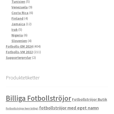
produkter
5
Tunisien
5
produkter
9
Venezuela
9
produkter
6
Costa Rica
6
4
produkter
Finland
4
produkter
12
Jamaica
12
5
produkter
Irak
5
produkter
6
Nigeria
6
produkter
4
Slovenien
4
produkter
404
Fotbolls-EM 2024
404
produkter
211
Fotbolls-VM 2022
211
2
produkter
Supporterprylar
2
produkter
Produktetiketter
Billiga Fotbollströjor
Fotbollströjor Butik
fotbollströjor med eget namn
Fotbollströjor herr billigt