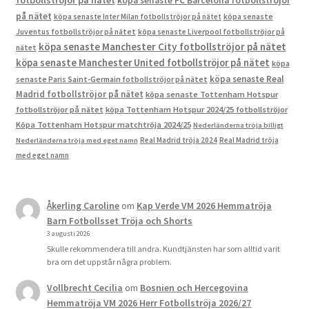
köpa senaste FC Barcelona fotbollströjor
på nätet
köpa senaste Inter Milan fotbollströjor på nätet
köpa senaste
Juventus fotbollströjor på nätet
köpa senaste Liverpool fotbollströjor på
köpa senaste Manchester City fotbollströjor på nätet
nätet
köpa senaste Manchester United fotbollströjor på nätet
köpa
köpa senaste Real
senaste Paris Saint-Germain fotbollströjor på nätet
Madrid fotbollströjor på nätet
köpa senaste Tottenham Hotspur
fotbollströjor på nätet
köpa Tottenham Hotspur 2024/25 fotbollströjor
Köpa Tottenham Hotspur matchtröja 2024/25
Nederländerna tröja billigt
Real Madrid tröja 2024
Real Madrid tröja
Nederländerna tröja med eget namn
med eget namn
Åkerling Caroline
om
Kap Verde VM 2026 Hemmatröja
Barn Fotbollsset Tröja och Shorts
3 augusti 2026
Skulle rekommendera till andra. Kundtjänsten har som alltid varit
bra om det uppstår några problem.
Vollbrecht Cecilia
om
Bosnien och Hercegovina
Hemmatröja VM 2026 Herr Fotbollströja 2026/27