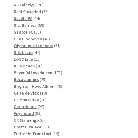
120
produkter
RB Leipzig
120
produkter
36
Real Sociedad
36
24
produkter
Sevilla FC
24
produkter
68
S.L. Benfica
68
35
produkter
Santos FC
35
produkter
45
PSV Eindhoven
45
produkter
31
Olympique Lyonnais
31
47
produkter
S.S. Lazio
47
produkter
15
LOSC Lille
15
produkter
36
AS Monaco
36
produkter
171
Bayer 04 Leverkusen
171
25
produkter
Boca Juniors
25
produkter
76
Brighton Hove Albion
76
10
produkter
Celta de Vigo
10
10
produkter
CF Monterrey
10
29
produkter
Corinthians
29
83
produkter
Feyenoord
83
produkter
67
CR Flamengo
67
produkter
55
Crystal Palace
55
produkter
26
Eintracht Frankfurt
26