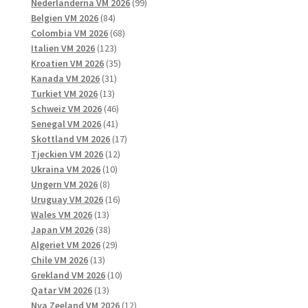
produkter
99
Nederländerna VM 2026
99
84
produkter
Belgien VM 2026
84
produkter
68
Colombia VM 2026
68
123
produkter
Italien VM 2026
123
produkter
35
Kroatien VM 2026
35
31
produkter
Kanada VM 2026
31
13
produkter
Turkiet VM 2026
13
produkter
46
Schweiz VM 2026
46
41
produkter
Senegal VM 2026
41
produkter
17
Skottland VM 2026
17
12
produkter
Tjeckien VM 2026
12
10
produkter
Ukraina VM 2026
10
8
produkter
Ungern VM 2026
8
produkter
16
Uruguay VM 2026
16
13
produkter
Wales VM 2026
13
produkter
38
Japan VM 2026
38
produkter
29
Algeriet VM 2026
29
13
produkter
Chile VM 2026
13
produkter
10
Grekland VM 2026
10
13
produkter
Qatar VM 2026
13
produkter
12
Nya Zeeland VM 2026
12