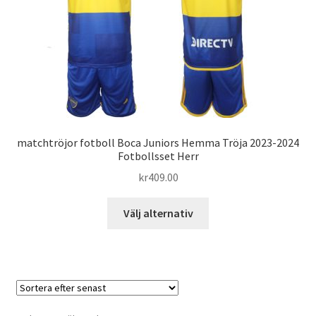
Varukorg
matchtröjor fotboll Boca Juniors Hemma Tröja 2023-2024
Fotbollsset Herr
kr
409.00
Den
Välj alternativ
här
produkten
har
flera
varianter.
De