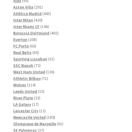
93
produkter
Ajax
93
produkter
291
Aston Villa
291
produkter
445
Atlético Madrid
445
420
produkter
Inter Milan
420
produkter
146
Inter Miami CF
146
produkter
402
Borussia Dortmund
402
208
produkter
Everton
208
63
produkter
FC Porto
63
produkter
63
Real Betis
63
produkter
31
Sporting Lissabon
31
72
produkter
SSC Napoli
72
produkter
136
West Ham United
136
71
produkter
Athletic Bilbao
71
114
produkter
Wolves
114
produkter
15
Leeds United
15
23
produkter
River Plate
23
17
produkter
LA Galaxy
17
produkter
12
Leicester City
12
produkter
189
Newcastle United
189
produkter
61
Olympique de Marseille
61
37
produkter
SE Palmeiras
37