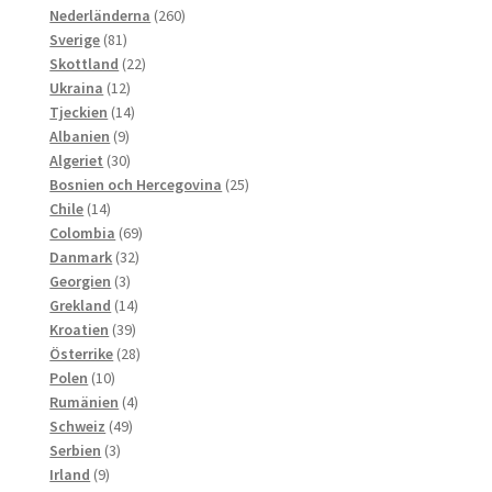
produkter
260
Nederländerna
260
81
produkter
Sverige
81
produkter
22
Skottland
22
12
produkter
Ukraina
12
produkter
14
Tjeckien
14
9
produkter
Albanien
9
produkter
30
Algeriet
30
produkter
25
Bosnien och Hercegovina
25
14
produkter
Chile
14
produkter
69
Colombia
69
32
produkter
Danmark
32
3
produkter
Georgien
3
produkter
14
Grekland
14
39
produkter
Kroatien
39
produkter
28
Österrike
28
10
produkter
Polen
10
produkter
4
Rumänien
4
49
produkter
Schweiz
49
3
produkter
Serbien
3
9
produkter
Irland
9