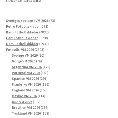
Endast ett sökresultat
olika
alternativen
kan
23
Sveriges spelare i VM 2026
23
väljas
578
produkter
Retro Fotbollskläder
578
på
produkter
4832
Barn Fotbollskläder
4832
produktsidan
9990
produkter
Herr Fotbollskläder
9990
produkter
1937
Dam Fotbollskläder
1937
2805
produkter
Fotbolls-VM 2026
2805
produkter
80
Sverige VM 2026
80
76
produkter
Norge VM 2026
76
produkter
173
Argentina VM 2026
173
169
produkter
Portugal VM 2026
169
291
produkter
Spanien VM 2026
291
produkter
199
Frankrike VM 2026
199
166
produkter
England VM 2026
166
144
produkter
Mexiko VM 2026
144
132
produkter
USA VM 2026
132
produkter
189
Brasilien VM 2026
189
produkter
158
Tyskland VM 2026
158