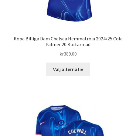
Köpa Billiga Dam Chelsea Hemmatröja 2024/25 Cole
Palmer 20 Kortärmad
kr
389.00
Den
Välj alternativ
här
produkten
har
flera
varianter.
De
olika
alternativen
kan