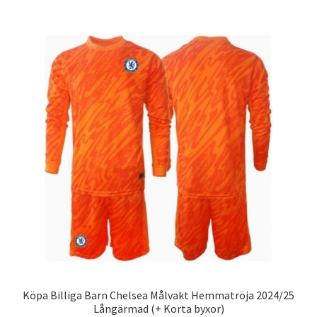
har
flera
varianter.
De
olika
alternativen
kan
väljas
på
produktsidan
Köpa Billiga Barn Chelsea Målvakt Hemmatröja 2024/25
Långärmad (+ Korta byxor)