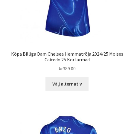
Köpa Billiga Dam Chelsea Hemmatröja 2024/25 Moises
Caicedo 25 Kortärmad
kr
389.00
Den
Välj alternativ
här
produkten
har
flera
varianter.
De
olika