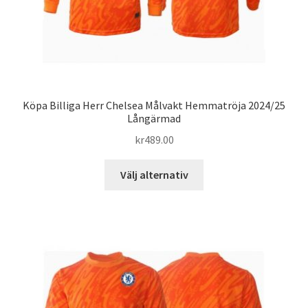
Köpa Billiga Herr Chelsea Målvakt Hemmatröja 2024/25
Långärmad
kr
489.00
Den
Välj alternativ
här
produkten
har
flera
varianter.
De
olika
alternativen