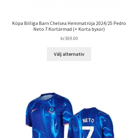
Köpa Billiga Barn Chelsea Hemmatröja 2024/25 Pedro
Neto 7 Kortärmad (+ Korta byxor)
kr
369.00
Den
Välj alternativ
här
produkten
har
flera
varianter.
De
olika
alternativen
kan
väljas
på