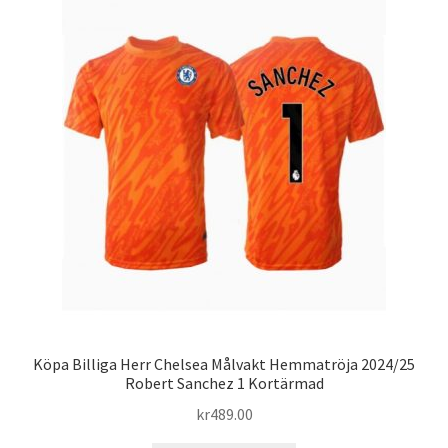
De
olika
alternativen
kan
väljas
på
produktsidan
Köpa Billiga Herr Chelsea Målvakt Hemmatröja 2024/25
Robert Sanchez 1 Kortärmad
kr
489.00