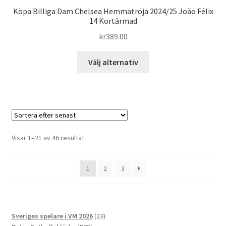
Köpa Billiga Dam Chelsea Hemmatröja 2024/25 João Félix
14 Kortärmad
kr
389.00
Den
Välj alternativ
här
produkten
har
flera
varianter.
De
Sortera
Visar 1–21 av 46 resultat
olika
efter
alternativen
senaste
1
2
3
kan
väljas
på
produktsidan
23
Sveriges spelare i VM 2026
23