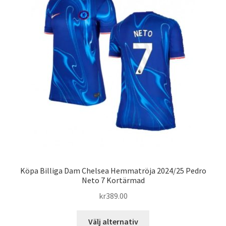
olika
alternativen
kan
väljas
på
produktsidan
Köpa Billiga Dam Chelsea Hemmatröja 2024/25 Pedro
Neto 7 Kortärmad
kr
389.00
Den
Välj alternativ