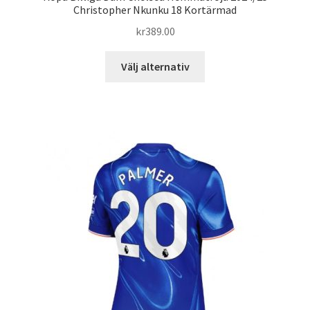
Christopher Nkunku 18 Kortärmad
kr
389.00
Den
Välj alternativ
här
produkten
har
flera
varianter.
De
olika
alternativen
kan
väljas
på
produktsidan