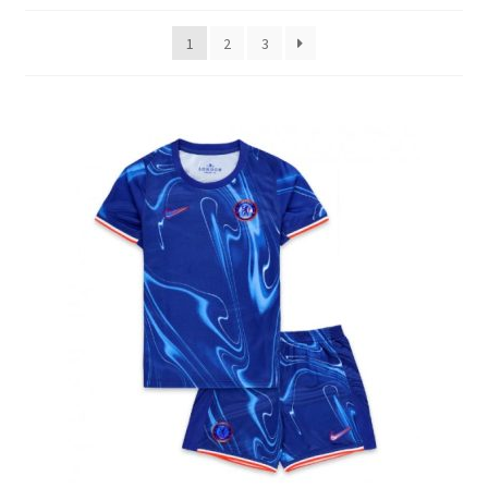
Varukorg
senaste
1
2
3