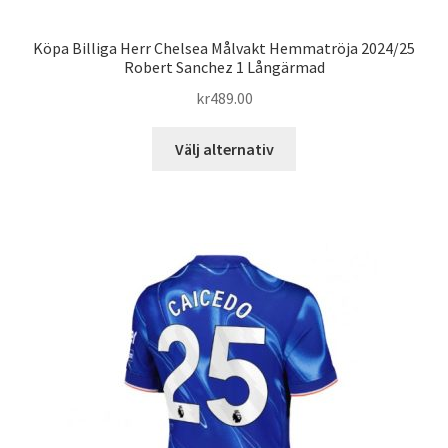
Köpa Billiga Herr Chelsea Målvakt Hemmatröja 2024/25
Robert Sanchez 1 Långärmad
kr
489.00
Den
Välj alternativ
här
produkten
har
flera
varianter.
De
olika
alternativen
kan
väljas
på
produktsidan