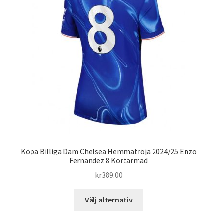
alternativen
kan
väljas
på
produktsidan
Köpa Billiga Dam Chelsea Hemmatröja 2024/25 Enzo
Fernandez 8 Kortärmad
kr
389.00
Den
Välj alternativ
här