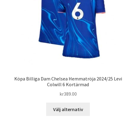
väljas
på
produktsidan
Köpa Billiga Dam Chelsea Hemmatröja 2024/25 Levi
Colwill 6 Kortärmad
kr
389.00
Den
Välj alternativ
här
produkten
har