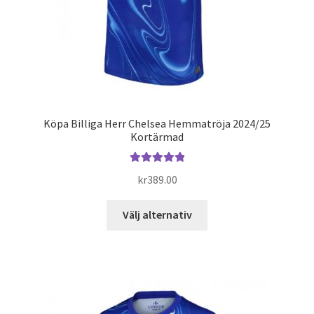
Köpa Billiga Herr Chelsea Hemmatröja 2024/25
Kortärmad
Betygsatt
kr
389.00
5.00
av 5
Den
Välj alternativ
här
produkten
har
flera
varianter.
De