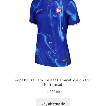
olika
alternativen
kan
väljas
på
produktsidan
Köpa Billiga Dam Chelsea Hemmatröja 2024/25
Kortärmad
kr
389.00
Den
Välj alternativ