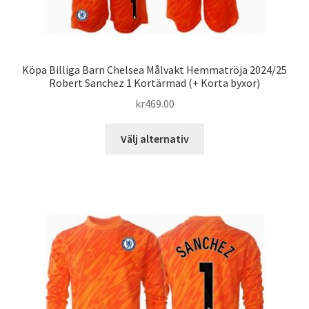
Köpa Billiga Barn Chelsea Målvakt Hemmatröja 2024/25
Robert Sanchez 1 Kortärmad (+ Korta byxor)
kr
469.00
Den
Välj alternativ
här
produkten
har
flera
varianter.
De
olika
alternativen
kan
väljas