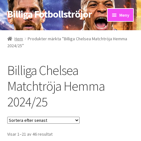
Billiga Fotbollströjor
Hoppa
Hoppa
Meny
till
till
navigering
innehåll
Hem
Hem
Produkter märkta ”Billiga Chelsea Matchtröja Hemma
2024/25”
Bloggar
Butik
Billiga Chelsea
Kassa
Matchtröja Hemma
2024/25
Kontakta oss
Mitt konto
Storleksguiden
Sortera
Visar 1–21 av 46 resultat
efter