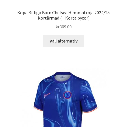
Köpa Billiga Barn Chelsea Hemmatröja 2024/25
Kortärmad (+ Korta byxor)
kr
369.00
Den
Välj alternativ
här
produkten
har
flera
varianter.
De
olika
alternativen
kan
väljas
på
produktsidan