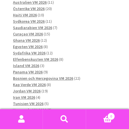
produkter
11
Australien VM 2026
11
20
produkter
Österrike VM 2026
20
10
produkter
Haiti VM 2026
10
produkter
11
Sydkorea VM 2026
11
produkter
7
Saudiarabien VM 2026
7
15
produkter
Curaçao VM 2026
15
12
produkter
Ghana VM 2026
12
produkter
8
Egypten VM 2026
8
produkter
12
Sydafrika VM 2026
12
produkter
8
Elfenbenskusten VM 2026
8
3
produkter
Island VM 2026
3
produkter
9
Panama VM 2026
9
produkter
22
Bosnien och Hercegovina VM 2026
22
8
produkter
Kap Verde VM 2026
8
19
produkter
Jordan VM 2026
19
4
produkter
Iran VM 2026
4
produkter
5
Tunisien VM 2026
5
produkter
5
Venezuela VM 2026
5
3
produkter
DR Kongo VM 2026
3
0
12107
produkter
Klubblag
12107
Sök
Sök
produkter
916
FC Barcelona
916