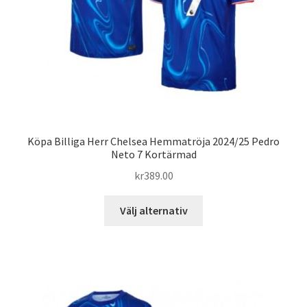
produktsidan
Köpa Billiga Herr Chelsea Hemmatröja 2024/25 Pedro
Neto 7 Kortärmad
kr
389.00
Den
Välj alternativ
här
produkten
har
flera
varianter.
De