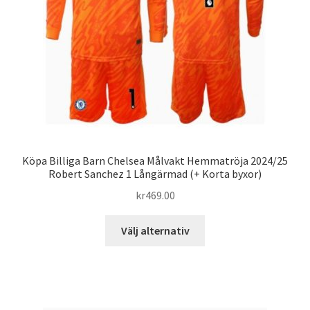
på
produktsidan
Köpa Billiga Barn Chelsea Målvakt Hemmatröja 2024/25
Robert Sanchez 1 Långärmad (+ Korta byxor)
kr
469.00
Den
Välj alternativ
här
produkten
har
flera
varianter.