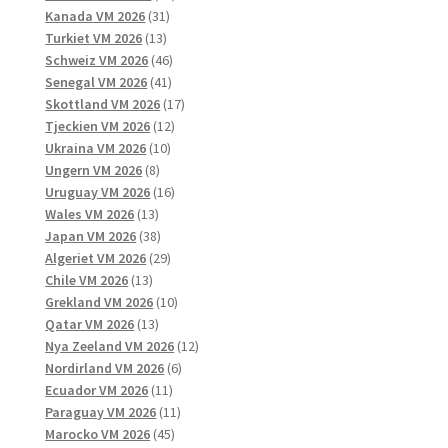
31
produkter
Kanada VM 2026
31
13
produkter
Turkiet VM 2026
13
produkter
46
Schweiz VM 2026
46
41
produkter
Senegal VM 2026
41
produkter
17
Skottland VM 2026
17
12
produkter
Tjeckien VM 2026
12
10
produkter
Ukraina VM 2026
10
8
produkter
Ungern VM 2026
8
produkter
16
Uruguay VM 2026
16
13
produkter
Wales VM 2026
13
produkter
38
Japan VM 2026
38
produkter
29
Algeriet VM 2026
29
13
produkter
Chile VM 2026
13
produkter
10
Grekland VM 2026
10
13
produkter
Qatar VM 2026
13
produkter
12
Nya Zeeland VM 2026
12
6
produkter
Nordirland VM 2026
6
11
produkter
Ecuador VM 2026
11
produkter
11
Paraguay VM 2026
11
45
produkter
Marocko VM 2026
45