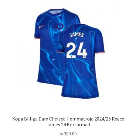
flera
varianter.
De
olika
alternativen
kan
väljas
på
produktsidan
Köpa Billiga Dam Chelsea Hemmatröja 2024/25 Reece
James 24 Kortärmad
kr
389.00