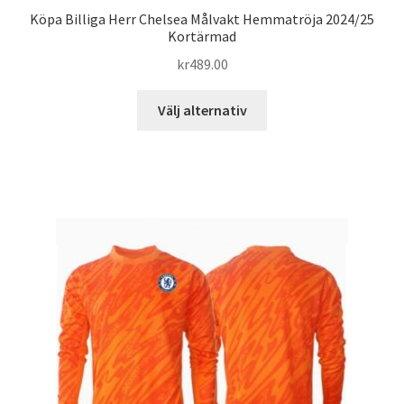
Köpa Billiga Herr Chelsea Målvakt Hemmatröja 2024/25
Kortärmad
kr
489.00
Den
Välj alternativ
här
produkten
har
flera
varianter.
De
olika
alternativen
kan
väljas
på
produktsidan