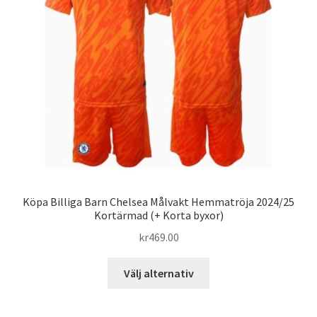
kan
väljas
på
produktsidan
Köpa Billiga Barn Chelsea Målvakt Hemmatröja 2024/25
Kortärmad (+ Korta byxor)
kr
469.00
Den
Välj alternativ
här
produkten