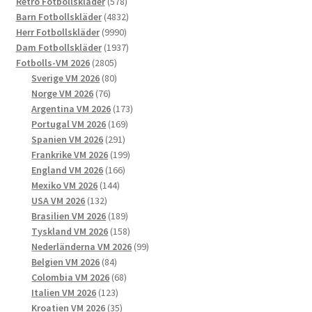
578
produkter
Retro Fotbollskläder
578
produkter
4832
Barn Fotbollskläder
4832
9990
produkter
Herr Fotbollskläder
9990
produkter
1937
Dam Fotbollskläder
1937
2805
produkter
Fotbolls-VM 2026
2805
produkter
80
Sverige VM 2026
80
76
produkter
Norge VM 2026
76
produkter
173
Argentina VM 2026
173
169
produkter
Portugal VM 2026
169
291
produkter
Spanien VM 2026
291
produkter
199
Frankrike VM 2026
199
166
produkter
England VM 2026
166
144
produkter
Mexiko VM 2026
144
132
produkter
USA VM 2026
132
produkter
189
Brasilien VM 2026
189
produkter
158
Tyskland VM 2026
158
produkter
99
Nederländerna VM 2026
99
84
produkter
Belgien VM 2026
84
produkter
68
Colombia VM 2026
68
123
produkter
Italien VM 2026
123
produkter
35
Kroatien VM 2026
35