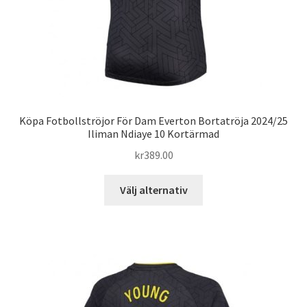
Köpa Fotbollströjor För Dam Everton Bortatröja 2024/25
Iliman Ndiaye 10 Kortärmad
kr
389.00
Den
Välj alternativ
här
produkten
har
flera
varianter.
De
olika