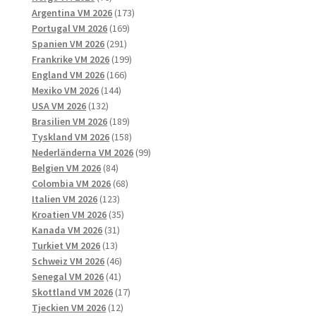
produkter
173
Argentina VM 2026
173
169
produkter
Portugal VM 2026
169
291
produkter
Spanien VM 2026
291
produkter
199
Frankrike VM 2026
199
166
produkter
England VM 2026
166
144
produkter
Mexiko VM 2026
144
132
produkter
USA VM 2026
132
produkter
189
Brasilien VM 2026
189
produkter
158
Tyskland VM 2026
158
produkter
99
Nederländerna VM 2026
99
84
produkter
Belgien VM 2026
84
produkter
68
Colombia VM 2026
68
123
produkter
Italien VM 2026
123
produkter
35
Kroatien VM 2026
35
31
produkter
Kanada VM 2026
31
13
produkter
Turkiet VM 2026
13
produkter
46
Schweiz VM 2026
46
41
produkter
Senegal VM 2026
41
produkter
17
Skottland VM 2026
17
12
produkter
Tjeckien VM 2026
12