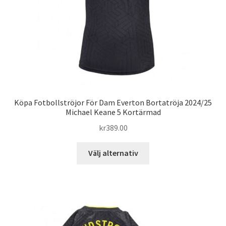
produktsidan
Köpa Fotbollströjor För Dam Everton Bortatröja 2024/25
Michael Keane 5 Kortärmad
kr
389.00
Den
Välj alternativ
här
produkten
har
flera
varianter.
De