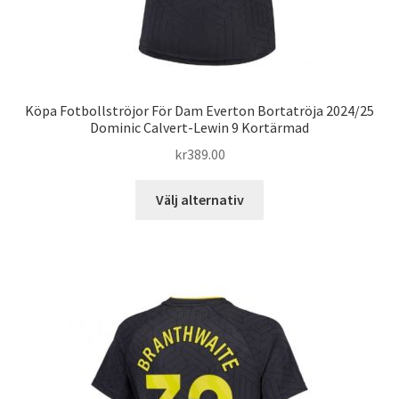
Köpa Fotbollströjor För Dam Everton Bortatröja 2024/25
Dominic Calvert-Lewin 9 Kortärmad
kr
389.00
Den
Välj alternativ
här
produkten
har
flera
varianter.
De
olika
alternativen
kan