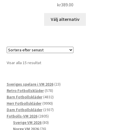
kr
389.00
Den
Välj alternativ
här
produkten
har
flera
varianter.
De
Sortera
Visar alla 15 resultat
olika
efter
alternativen
senaste
kan
23
Sveriges spelare i VM 2026
23
väljas
578
produkter
Retro Fotbollskläder
578
på
produkter
4832
Barn Fotbollskläder
4832
produktsidan
9990
produkter
Herr Fotbollskläder
9990
produkter
1937
Dam Fotbollskläder
1937
2805
produkter
Fotbolls-VM 2026
2805
produkter
80
Sverige VM 2026
80
76
produkter
Norge VM 2026
76