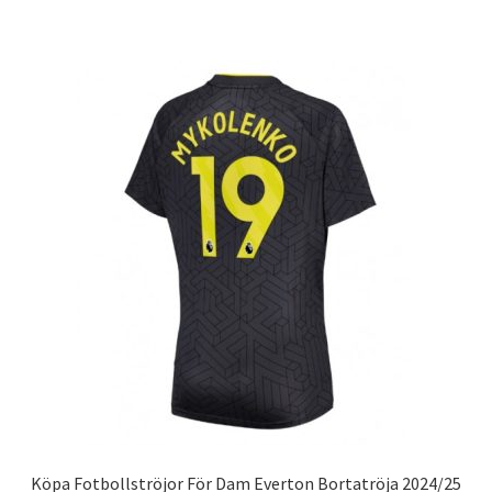
har
flera
varianter.
De
olika
alternativen
kan
väljas
på
produktsidan
Köpa Fotbollströjor För Dam Everton Bortatröja 2024/25