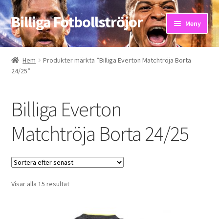
Billiga Fotbollströjor
Hoppa
Hoppa
Meny
till
till
navigering
innehåll
Hem
Hem
Produkter märkta ”Billiga Everton Matchtröja Borta
24/25”
Bloggar
Butik
Billiga Everton
Kassa
Matchtröja Borta 24/25
Kontakta oss
Mitt konto
Sortera
Visar alla 15 resultat
efter
Storleksguiden
senaste