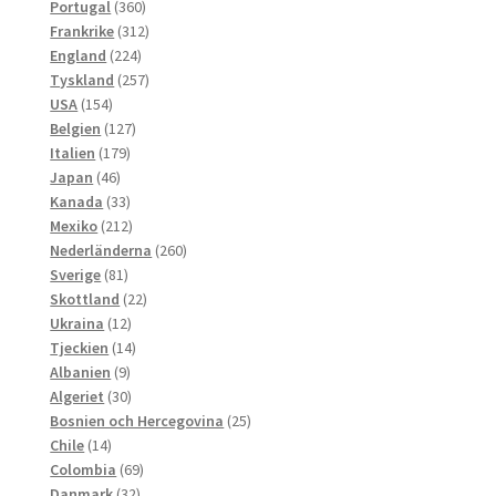
produkter
360
Portugal
360
produkter
312
Frankrike
312
224
produkter
England
224
produkter
257
Tyskland
257
154
produkter
USA
154
produkter
127
Belgien
127
179
produkter
Italien
179
46
produkter
Japan
46
produkter
33
Kanada
33
produkter
212
Mexiko
212
produkter
260
Nederländerna
260
81
produkter
Sverige
81
produkter
22
Skottland
22
12
produkter
Ukraina
12
produkter
14
Tjeckien
14
9
produkter
Albanien
9
produkter
30
Algeriet
30
produkter
25
Bosnien och Hercegovina
25
14
produkter
Chile
14
produkter
69
Colombia
69
32
produkter
Danmark
32