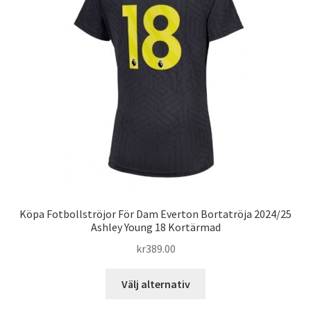
alternativen
kan
väljas
på
produktsidan
Köpa Fotbollströjor För Dam Everton Bortatröja 2024/25
Ashley Young 18 Kortärmad
kr
389.00
Den
Välj alternativ
här
produkten