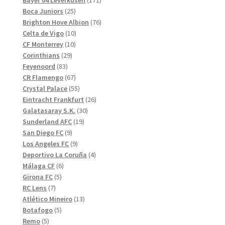
Bayer 04 Leverkusen
171
25
produkter
Boca Juniors
25
produkter
76
Brighton Hove Albion
76
10
produkter
Celta de Vigo
10
10
produkter
CF Monterrey
10
29
produkter
Corinthians
29
83
produkter
Feyenoord
83
produkter
67
CR Flamengo
67
produkter
55
Crystal Palace
55
produkter
26
Eintracht Frankfurt
26
30
produkter
Galatasaray S.K.
30
19
produkter
Sunderland AFC
19
9
produkter
San Diego FC
9
produkter
9
Los Angeles FC
9
produkter
4
Deportivo La Coruña
4
6
produkter
Málaga CF
6
5
produkter
Girona FC
5
7
produkter
RC Lens
7
produkter
13
Atlético Mineiro
13
5
produkter
Botafogo
5
5
produkter
Remo
5