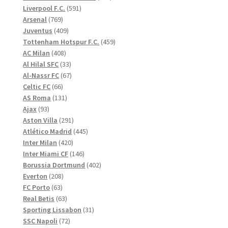
591
produkter
Liverpool F.C.
591
769
produkter
Arsenal
769
produkter
409
Juventus
409
produkter
459
Tottenham Hotspur F.C.
459
408
produkter
AC Milan
408
produkter
33
Al Hilal SFC
33
produkter
67
Al-Nassr FC
67
66
produkter
Celtic FC
66
produkter
131
AS Roma
131
93
produkter
Ajax
93
produkter
291
Aston Villa
291
produkter
445
Atlético Madrid
445
420
produkter
Inter Milan
420
produkter
146
Inter Miami CF
146
produkter
402
Borussia Dortmund
402
208
produkter
Everton
208
63
produkter
FC Porto
63
produkter
63
Real Betis
63
produkter
31
Sporting Lissabon
31
72
produkter
SSC Napoli
72