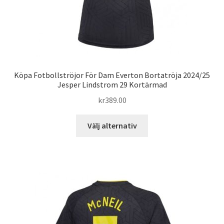
Köpa Fotbollströjor För Dam Everton Bortatröja 2024/25
Jesper Lindstrom 29 Kortärmad
kr
389.00
Den
Välj alternativ
här
produkten
har
flera
varianter.
De
olika
alternativen