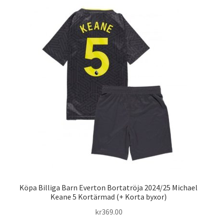
varianter.
De
olika
alternativen
kan
väljas
på
produktsidan
Köpa Billiga Barn Everton Bortatröja 2024/25 Michael
Keane 5 Kortärmad (+ Korta byxor)
kr
369.00