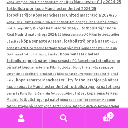
köpa Manchester City 2024-25
köpa Liverpool 2024-25 fotbollströjor
fotbollströjor
köpa Manchester United 2024/25
fotbollströjor
Köpa Manchester United matchtröja 2024/25
köpa Paris Saint-Germain 2024/25 fotbollströjor
Köpa Paris Saint-Germain
köpa Real Madrid 2024/25 fotbollströjor
Köpa
matchtröja 2024/25
Real Madrid matchtröja 2024/25
köpa senaste AC Milan fotbollströjor
köpa senaste Arsenal fotbollströjor på nätet
på nätet
köpa
senaste Atletico Madrid fotbollströjor på nätet
köpa senaste Borussia
köpa senaste Chelsea
Dortmund fotbollströjor på nätet
fotbollströjor på nätet
köpa senaste FC Barcelona fotbollströjor
på nätet
köpa senaste Inter Milan fotbollströjor på nätet
köpa senaste
Juventus fotbollströjor på nätet
köpa senaste Liverpool fotbollströjor på
köpa senaste Manchester City fotbollströjor på nätet
nätet
köpa senaste Manchester United fotbollströjor på nätet
köpa
köpa senaste Real
senaste Paris Saint-Germain fotbollströjor på nätet
Madrid fotbollströjor på nätet
köpa senaste Tottenham Hotspur
fotbollströjor på nätet
köpa Tottenham Hotspur 2024/25 fotbollströjor
Köpa Tottenham Hotspur matchtröja 2024/25
Nederländerna tröja billigt
0
Real Madrid tröja 2024
Real Madrid tröja
Nederländerna tröja med eget namn
Sök
Sök
med eget namn