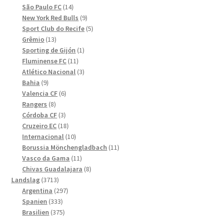
produkter
14
São Paulo FC
14
produkter
9
New York Red Bulls
9
produkter
5
Sport Club do Recife
5
13
produkter
Grêmio
13
produkter
1
Sporting de Gijón
1
11
produkt
Fluminense FC
11
produkter
3
Atlético Nacional
3
9
produkter
Bahia
9
produkter
6
Valencia CF
6
8
produkter
Rangers
8
produkter
3
Córdoba CF
3
produkter
18
Cruzeiro EC
18
produkter
10
Internacional
10
produkter
11
Borussia Mönchengladbach
11
11
produkter
Vasco da Gama
11
produkter
8
Chivas Guadalajara
8
3713
produkter
Landslag
3713
produkter
297
Argentina
297
333
produkter
Spanien
333
produkter
375
Brasilien
375