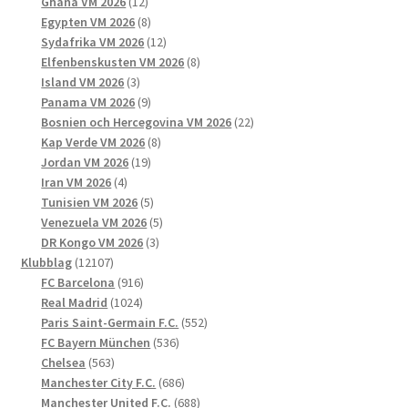
12
produkter
Ghana VM 2026
12
produkter
8
Egypten VM 2026
8
produkter
12
Sydafrika VM 2026
12
produkter
8
Elfenbenskusten VM 2026
8
3
produkter
Island VM 2026
3
produkter
9
Panama VM 2026
9
produkter
22
Bosnien och Hercegovina VM 2026
22
8
produkter
Kap Verde VM 2026
8
19
produkter
Jordan VM 2026
19
4
produkter
Iran VM 2026
4
produkter
5
Tunisien VM 2026
5
produkter
5
Venezuela VM 2026
5
3
produkter
DR Kongo VM 2026
3
12107
produkter
Klubblag
12107
produkter
916
FC Barcelona
916
1024
produkter
Real Madrid
1024
produkter
552
Paris Saint-Germain F.C.
552
536
produkter
FC Bayern München
536
563
produkter
Chelsea
563
produkter
686
Manchester City F.C.
686
produkter
688
Manchester United F.C.
688