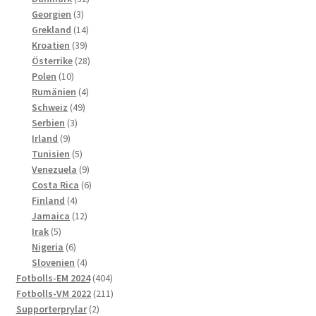
3
produkter
Georgien
3
produkter
14
Grekland
14
39
produkter
Kroatien
39
produkter
28
Österrike
28
10
produkter
Polen
10
produkter
4
Rumänien
4
49
produkter
Schweiz
49
3
produkter
Serbien
3
9
produkter
Irland
9
produkter
5
Tunisien
5
produkter
9
Venezuela
9
produkter
6
Costa Rica
6
4
produkter
Finland
4
produkter
12
Jamaica
12
5
produkter
Irak
5
produkter
6
Nigeria
6
produkter
4
Slovenien
4
produkter
404
Fotbolls-EM 2024
404
produkter
211
Fotbolls-VM 2022
211
2
produkter
Supporterprylar
2