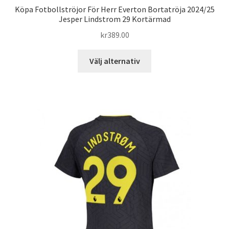
Köpa Fotbollströjor För Herr Everton Bortatröja 2024/25
Jesper Lindstrom 29 Kortärmad
kr
389.00
Den
Välj alternativ
här
produkten
har
flera
varianter.
De
olika
alternativen
kan
väljas
på
produktsidan