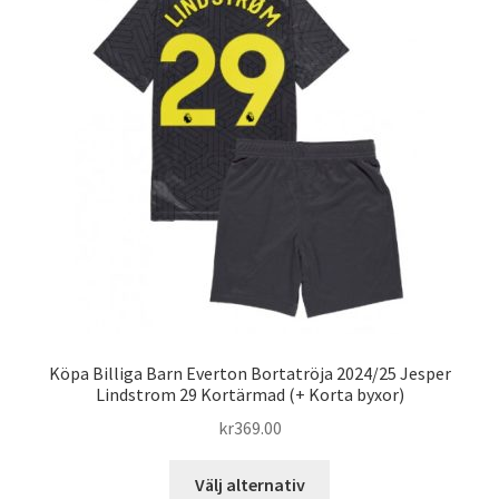
olika
alternativen
kan
väljas
på
produktsidan
Köpa Billiga Barn Everton Bortatröja 2024/25 Jesper
Lindstrom 29 Kortärmad (+ Korta byxor)
kr
369.00
Den
Välj alternativ