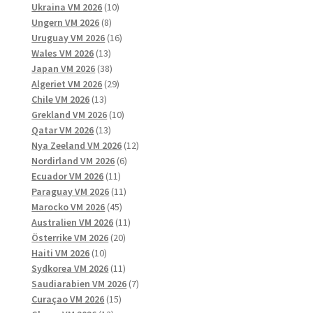
10
produkter
Ukraina VM 2026
10
8
produkter
Ungern VM 2026
8
produkter
16
Uruguay VM 2026
16
13
produkter
Wales VM 2026
13
produkter
38
Japan VM 2026
38
produkter
29
Algeriet VM 2026
29
13
produkter
Chile VM 2026
13
produkter
10
Grekland VM 2026
10
13
produkter
Qatar VM 2026
13
produkter
12
Nya Zeeland VM 2026
12
6
produkter
Nordirland VM 2026
6
11
produkter
Ecuador VM 2026
11
produkter
11
Paraguay VM 2026
11
45
produkter
Marocko VM 2026
45
produkter
11
Australien VM 2026
11
20
produkter
Österrike VM 2026
20
10
produkter
Haiti VM 2026
10
produkter
11
Sydkorea VM 2026
11
produkter
7
Saudiarabien VM 2026
7
15
produkter
Curaçao VM 2026
15