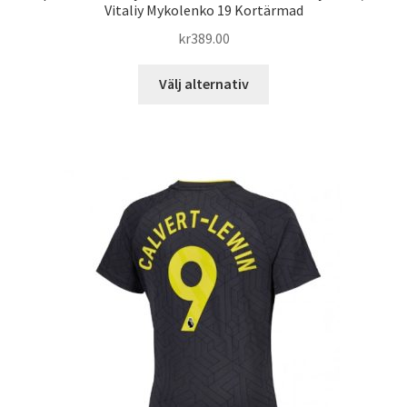
Vitaliy Mykolenko 19 Kortärmad
kr
389.00
Den
Välj alternativ
här
produkten
har
flera
varianter.
De
olika
alternativen
kan
väljas
på
produktsidan