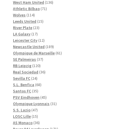
produkter
136
West Ham United
136
71
produkter
Athletic Bilbao
71
114
produkter
Wolves
114
produkter
15
Leeds United
15
23
produkter
River Plate
23
17
produkter
LA Galaxy
17
produkter
12
Leicester City
12
produkter
189
Newcastle United
189
produkter
61
Olympique de Marseille
61
37
produkter
SE Palmeiras
37
120
produkter
RB Leipzig
120
produkter
36
Real Sociedad
36
24
produkter
Sevilla FC
24
produkter
68
S.L. Benfica
68
35
produkter
Santos FC
35
produkter
45
PSV Eindhoven
45
produkter
31
Olympique Lyonnais
31
47
produkter
S.S. Lazio
47
produkter
15
LOSC Lille
15
produkter
36
AS Monaco
36
produkter
171