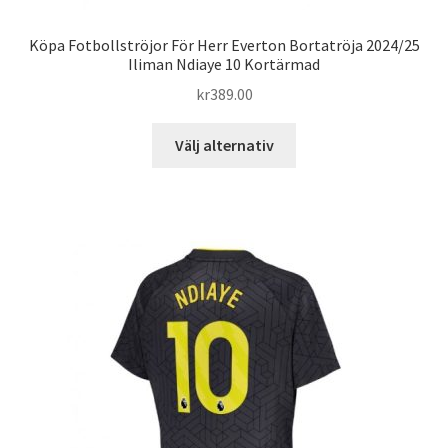
Köpa Fotbollströjor För Herr Everton Bortatröja 2024/25
Iliman Ndiaye 10 Kortärmad
kr
389.00
Den
Välj alternativ
här
produkten
har
flera
varianter.
De
olika
alternativen
kan
väljas
på
produktsidan