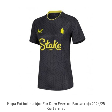
flera
varianter.
De
olika
alternativen
kan
väljas
på
produktsidan
Köpa Fotbollströjor För Dam Everton Bortatröja 2024/25
Kortärmad