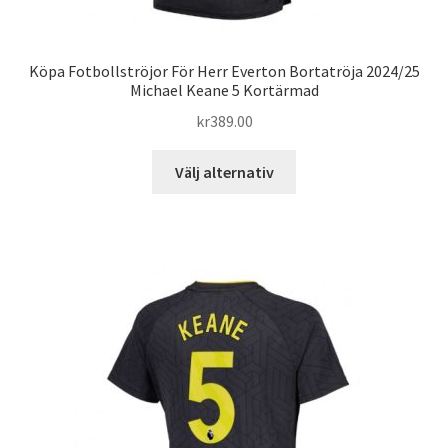
Köpa Fotbollströjor För Herr Everton Bortatröja 2024/25
Michael Keane 5 Kortärmad
kr
389.00
Den
Välj alternativ
här
produkten
har
flera
varianter.
De
olika
alternativen
kan
väljas
på