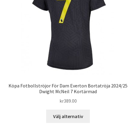
kan
väljas
på
produktsidan
Köpa Fotbollströjor För Dam Everton Bortatröja 2024/25
Dwight McNeil 7 Kortärmad
kr
389.00
Den
Välj alternativ
här
produkten
har