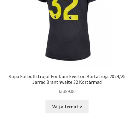
väljas
på
produktsidan
Köpa Fotbollströjor För Dam Everton Bortatröja 2024/25
Jarrad Branthwaite 32 Kortärmad
kr
389.00
Den
Välj alternativ
här
produkten
har
flera