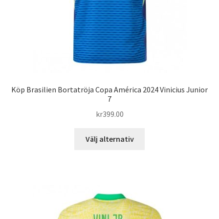
Köp Brasilien Bortatröja Copa América 2024 Vinicius Junior
7
kr
399.00
Den
Välj alternativ
här
produkten
har
flera
varianter.
De