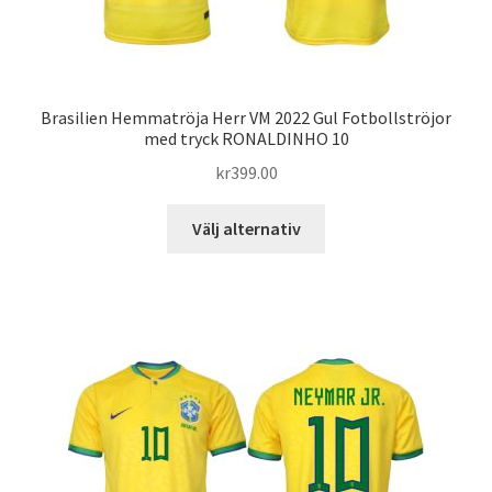
produktsidan
Brasilien Hemmatröja Herr VM 2022 Gul Fotbollströjor
med tryck RONALDINHO 10
kr
399.00
Den
Välj alternativ
här
produkten
har
flera
varianter.
De
olika
alternativen
kan
väljas