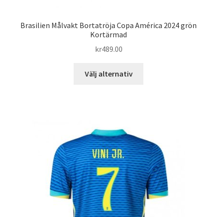
Brasilien Målvakt Bortatröja Copa América 2024 grön
Kortärmad
kr
489.00
Den
Välj alternativ
här
produkten
har
flera
varianter.
De
olika
alternativen
kan
väljas
på
produktsidan