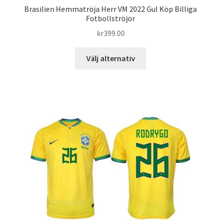
Brasilien Hemmatröja Herr VM 2022 Gul Köp Billiga
Fotbollströjor
kr
399.00
Den
Välj alternativ
här
produkten
har
flera
varianter.
De
olika
alternativen
kan
väljas
på
produktsidan