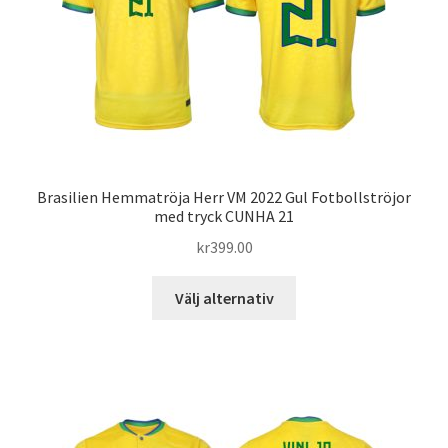
kan
väljas
på
produktsidan
Brasilien Hemmatröja Herr VM 2022 Gul Fotbollströjor
med tryck CUNHA 21
kr
399.00
Den
Välj alternativ
här
produkten
har
flera
varianter.
De