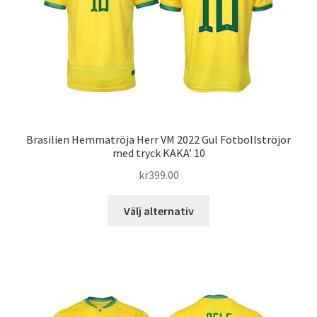
kan
väljas
på
produktsidan
Brasilien Hemmatröja Herr VM 2022 Gul Fotbollströjor
med tryck KAKA’ 10
kr
399.00
Den
Välj alternativ
här
produkten
har
flera
varianter.
De