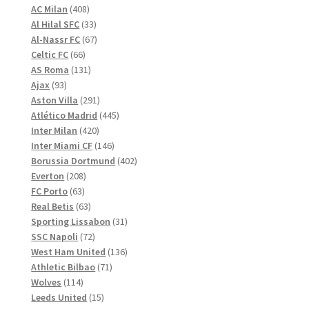
408
produkter
AC Milan
408
produkter
33
Al Hilal SFC
33
produkter
67
Al-Nassr FC
67
66
produkter
Celtic FC
66
produkter
131
AS Roma
131
93
produkter
Ajax
93
produkter
291
Aston Villa
291
produkter
445
Atlético Madrid
445
420
produkter
Inter Milan
420
produkter
146
Inter Miami CF
146
produkter
402
Borussia Dortmund
402
208
produkter
Everton
208
63
produkter
FC Porto
63
produkter
63
Real Betis
63
produkter
31
Sporting Lissabon
31
72
produkter
SSC Napoli
72
produkter
136
West Ham United
136
71
produkter
Athletic Bilbao
71
114
produkter
Wolves
114
produkter
15
Leeds United
15