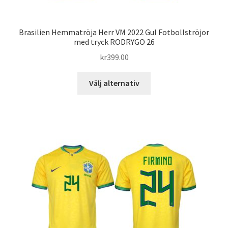
Brasilien Hemmatröja Herr VM 2022 Gul Fotbollströjor
med tryck RODRYGO 26
kr
399.00
Den
Välj alternativ
här
produkten
har
flera
varianter.
De
olika
alternativen
kan
väljas
på