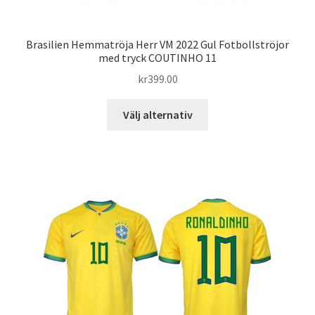
Brasilien Hemmatröja Herr VM 2022 Gul Fotbollströjor
med tryck COUTINHO 11
kr
399.00
Den
Välj alternativ
här
produkten
har
flera
varianter.
De
olika
alternativen
kan
väljas
på