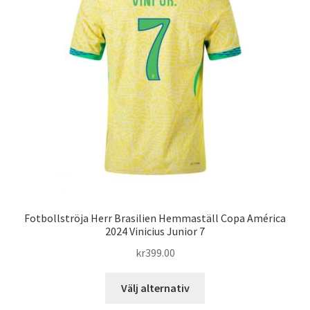
olika
alternativen
kan
väljas
på
produktsidan
Fotbollströja Herr Brasilien Hemmaställ Copa América
2024 Vinicius Junior 7
kr
399.00
Den
Välj alternativ
här