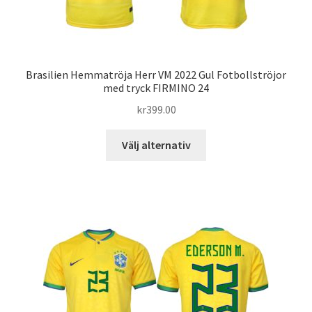
produktsidan
Brasilien Hemmatröja Herr VM 2022 Gul Fotbollströjor
med tryck FIRMINO 24
kr
399.00
Den
Välj alternativ
här
produkten
har
flera
varianter.
De
olika
alternativen
kan
väljas