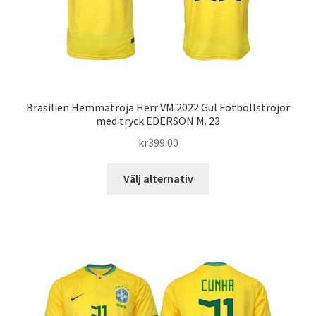
på
produktsidan
Brasilien Hemmatröja Herr VM 2022 Gul Fotbollströjor
med tryck EDERSON M. 23
kr
399.00
Den
Välj alternativ
här
produkten
har
flera
varianter.
De
olika
alternativen