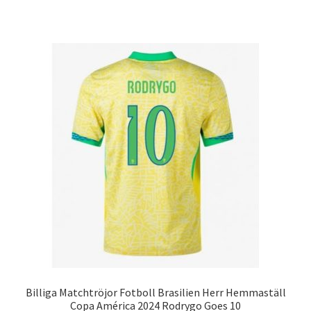
produkten
har
flera
varianter.
De
olika
alternativen
kan
väljas
på
produktsidan
Billiga Matchtröjor Fotboll Brasilien Herr Hemmaställ
Copa América 2024 Rodrygo Goes 10