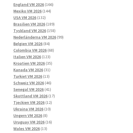
166
produkter
England VM 2026
166
144
produkter
Mexiko VM 2026
144
132
produkter
USA VM 2026
132
produkter
189
Brasilien VM 2026
189
produkter
158
Tyskland VM 2026
158
produkter
99
Nederländerna VM 2026
99
84
produkter
Belgien VM 2026
84
produkter
68
Colombia VM 2026
68
123
produkter
Italien VM 2026
123
produkter
35
Kroatien VM 2026
35
31
produkter
Kanada VM 2026
31
13
produkter
Turkiet VM 2026
13
produkter
46
Schweiz VM 2026
46
41
produkter
Senegal VM 2026
41
produkter
17
Skottland VM 2026
17
12
produkter
Tjeckien VM 2026
12
10
produkter
Ukraina VM 2026
10
8
produkter
Ungern VM 2026
8
produkter
16
Uruguay VM 2026
16
13
produkter
Wales VM 2026
13