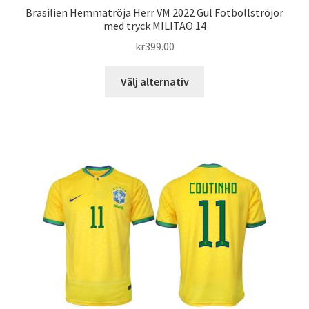
Brasilien Hemmatröja Herr VM 2022 Gul Fotbollströjor
med tryck MILITAO 14
kr
399.00
Den
Välj alternativ
här
produkten
har
flera
varianter.
De
olika
alternativen
kan
väljas
på
produktsidan