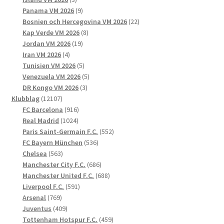
produkter
9
Panama VM 2026
9
produkter
22
Bosnien och Hercegovina VM 2026
22
8
produkter
Kap Verde VM 2026
8
19
produkter
Jordan VM 2026
19
4
produkter
Iran VM 2026
4
produkter
5
Tunisien VM 2026
5
produkter
5
Venezuela VM 2026
5
3
produkter
DR Kongo VM 2026
3
12107
produkter
Klubblag
12107
produkter
916
FC Barcelona
916
1024
produkter
Real Madrid
1024
produkter
552
Paris Saint-Germain F.C.
552
536
produkter
FC Bayern München
536
563
produkter
Chelsea
563
produkter
686
Manchester City F.C.
686
produkter
688
Manchester United F.C.
688
591
produkter
Liverpool F.C.
591
769
produkter
Arsenal
769
produkter
409
Juventus
409
produkter
459
Tottenham Hotspur F.C.
459