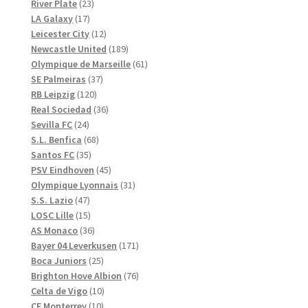
23
produkter
River Plate
23
17
produkter
LA Galaxy
17
produkter
12
Leicester City
12
produkter
189
Newcastle United
189
produkter
61
Olympique de Marseille
61
37
produkter
SE Palmeiras
37
120
produkter
RB Leipzig
120
produkter
36
Real Sociedad
36
24
produkter
Sevilla FC
24
produkter
68
S.L. Benfica
68
35
produkter
Santos FC
35
produkter
45
PSV Eindhoven
45
produkter
31
Olympique Lyonnais
31
47
produkter
S.S. Lazio
47
produkter
15
LOSC Lille
15
produkter
36
AS Monaco
36
produkter
171
Bayer 04 Leverkusen
171
25
produkter
Boca Juniors
25
produkter
76
Brighton Hove Albion
76
10
produkter
Celta de Vigo
10
10
produkter
CF Monterrey
10