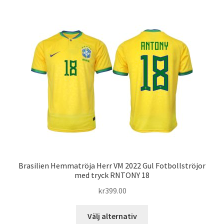
har
flera
varianter.
De
olika
alternativen
kan
väljas
på
produktsidan
Brasilien Hemmatröja Herr VM 2022 Gul Fotbollströjor
med tryck RNTONY 18
kr
399.00
Den
Välj alternativ
här