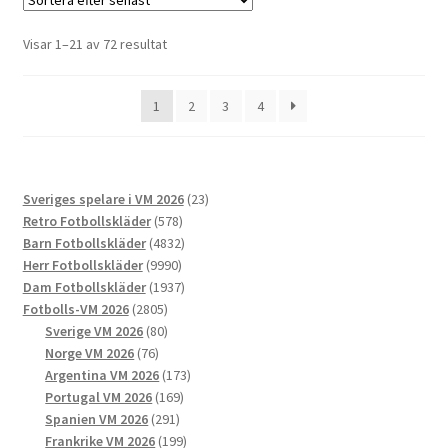
varianter.
De
Sortera
Visar 1–21 av 72 resultat
olika
efter
alternativen
senaste
1
2
3
4
kan
väljas
på
produktsidan
23
Sveriges spelare i VM 2026
23
578
produkter
Retro Fotbollskläder
578
produkter
4832
Barn Fotbollskläder
4832
9990
produkter
Herr Fotbollskläder
9990
produkter
1937
Dam Fotbollskläder
1937
2805
produkter
Fotbolls-VM 2026
2805
produkter
80
Sverige VM 2026
80
76
produkter
Norge VM 2026
76
produkter
173
Argentina VM 2026
173
169
produkter
Portugal VM 2026
169
291
produkter
Spanien VM 2026
291
produkter
199
Frankrike VM 2026
199