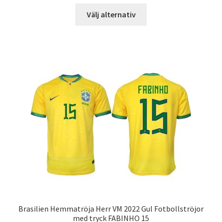
Den
Välj alternativ
här
produkten
har
flera
varianter.
De
olika
alternativen
kan
väljas
på
produktsidan
Brasilien Hemmatröja Herr VM 2022 Gul Fotbollströjor
med tryck FABINHO 15