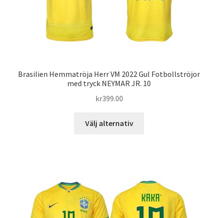
på
produktsidan
Brasilien Hemmatröja Herr VM 2022 Gul Fotbollströjor
med tryck NEYMAR JR. 10
kr
399.00
Den
Välj alternativ
här
produkten
har
flera
varianter.
De
olika
alternativen