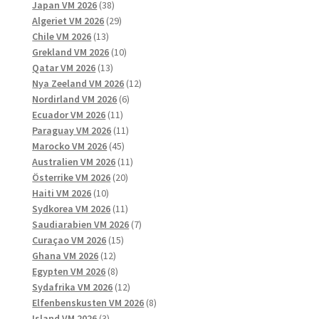
produkter
38
Japan VM 2026
38
produkter
29
Algeriet VM 2026
29
13
produkter
Chile VM 2026
13
produkter
10
Grekland VM 2026
10
13
produkter
Qatar VM 2026
13
produkter
12
Nya Zeeland VM 2026
12
6
produkter
Nordirland VM 2026
6
11
produkter
Ecuador VM 2026
11
produkter
11
Paraguay VM 2026
11
45
produkter
Marocko VM 2026
45
produkter
11
Australien VM 2026
11
20
produkter
Österrike VM 2026
20
10
produkter
Haiti VM 2026
10
produkter
11
Sydkorea VM 2026
11
produkter
7
Saudiarabien VM 2026
7
15
produkter
Curaçao VM 2026
15
12
produkter
Ghana VM 2026
12
produkter
8
Egypten VM 2026
8
produkter
12
Sydafrika VM 2026
12
produkter
8
Elfenbenskusten VM 2026
8
3
produkter
Island VM 2026
3