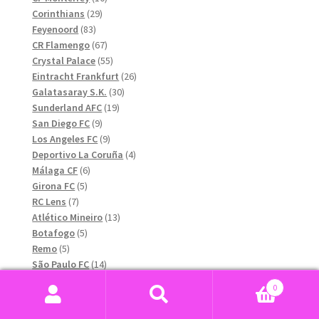
29
produkter
Corinthians
29
83
produkter
Feyenoord
83
produkter
67
CR Flamengo
67
produkter
55
Crystal Palace
55
produkter
26
Eintracht Frankfurt
26
30
produkter
Galatasaray S.K.
30
19
produkter
Sunderland AFC
19
9
produkter
San Diego FC
9
produkter
9
Los Angeles FC
9
produkter
4
Deportivo La Coruña
4
6
produkter
Málaga CF
6
5
produkter
Girona FC
5
7
produkter
RC Lens
7
produkter
13
Atlético Mineiro
13
5
produkter
Botafogo
5
5
produkter
Remo
5
produkter
14
São Paulo FC
14
produkter
9
New York Red Bulls
9
0
produkter
5
Sport Club do Recife
5
Sök
Sök
13
produkter
Grêmio
13