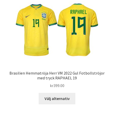
varianter.
De
olika
alternativen
kan
väljas
på
produktsidan
Brasilien Hemmatröja Herr VM 2022 Gul Fotbollströjor
med tryck RAPHAEL 19
kr
399.00
Den
Välj alternativ
här
produkten