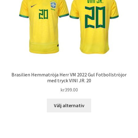
olika
alternativen
kan
väljas
på
produktsidan
Brasilien Hemmatröja Herr VM 2022 Gul Fotbollströjor
med tryck VINI JR. 20
kr
399.00
Den
Välj alternativ
här
produkten
har
flera