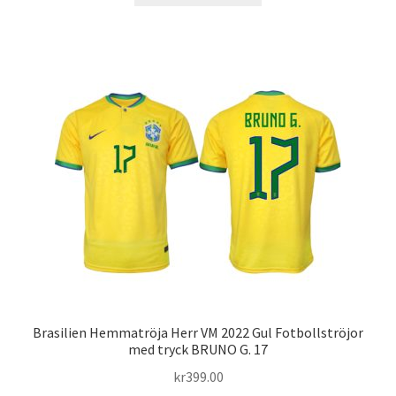
produkten
har
flera
varianter.
De
olika
alternativen
kan
väljas
på
produktsidan
Brasilien Hemmatröja Herr VM 2022 Gul Fotbollströjor
med tryck BRUNO G. 17
kr
399.00