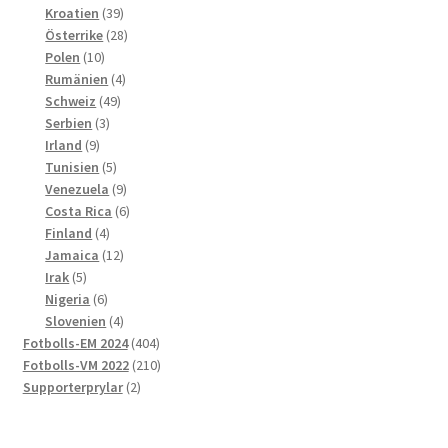
39
produkter
Kroatien
39
produkter
28
Österrike
28
10
produkter
Polen
10
produkter
4
Rumänien
4
49
produkter
Schweiz
49
3
produkter
Serbien
3
9
produkter
Irland
9
produkter
5
Tunisien
5
produkter
9
Venezuela
9
produkter
6
Costa Rica
6
4
produkter
Finland
4
produkter
12
Jamaica
12
5
produkter
Irak
5
produkter
6
Nigeria
6
produkter
4
Slovenien
4
produkter
404
Fotbolls-EM 2024
404
produkter
210
Fotbolls-VM 2022
210
2
produkter
Supporterprylar
2
produkter