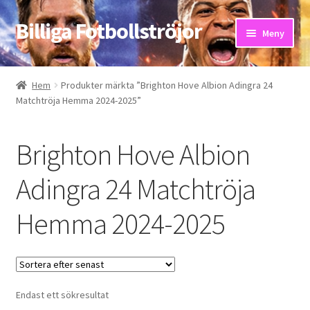
Billiga Fotbollströjor
Hoppa
Hoppa
Meny
till
till
navigering
innehåll
Hem
Hem
Produkter märkta ”Brighton Hove Albion Adingra 24
Matchtröja Hemma 2024-2025”
Bloggar
Butik
Brighton Hove Albion
Kassa
Adingra 24 Matchtröja
Hemma 2024-2025
Kontakta oss
Mitt konto
Storleksguiden
Endast ett sökresultat