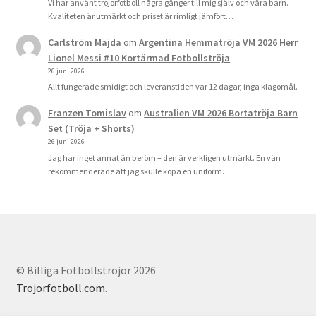
Vi har använt trojorfotboll några gånger till mig själv och våra barn.
Kvaliteten är utmärkt och priset är rimligt jämfört…
Carlström Majda
om
Argentina Hemmatröja VM 2026 Herr
Lionel Messi #10 Kortärmad Fotbollströja
26 juni 2026
Allt fungerade smidigt och leveranstiden var 12 dagar, inga klagomål.
Franzen Tomislav
om
Australien VM 2026 Bortatröja Barn
Set (Tröja + Shorts)
26 juni 2026
Jag har inget annat än beröm – den är verkligen utmärkt. En vän
rekommenderade att jag skulle köpa en uniform…
© Billiga Fotbollströjor 2026
Trojorfotboll.com
.