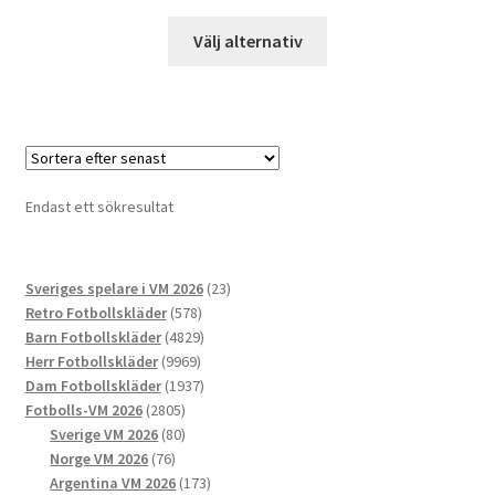
Den
Välj alternativ
här
produkten
har
flera
varianter.
De
Endast ett sökresultat
olika
alternativen
kan
23
Sveriges spelare i VM 2026
23
väljas
578
produkter
Retro Fotbollskläder
578
på
produkter
4829
Barn Fotbollskläder
4829
produktsidan
9969
produkter
Herr Fotbollskläder
9969
produkter
1937
Dam Fotbollskläder
1937
2805
produkter
Fotbolls-VM 2026
2805
produkter
80
Sverige VM 2026
80
76
produkter
Norge VM 2026
76
produkter
173
Argentina VM 2026
173