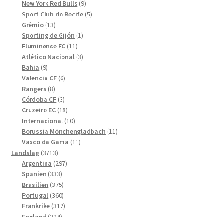
produkter
9
New York Red Bulls
9
produkter
5
Sport Club do Recife
5
13
produkter
Grêmio
13
produkter
1
Sporting de Gijón
1
11
produkt
Fluminense FC
11
produkter
3
Atlético Nacional
3
9
produkter
Bahia
9
produkter
6
Valencia CF
6
8
produkter
Rangers
8
produkter
3
Córdoba CF
3
produkter
18
Cruzeiro EC
18
produkter
10
Internacional
10
produkter
11
Borussia Mönchengladbach
11
11
produkter
Vasco da Gama
11
3713
produkter
Landslag
3713
produkter
297
Argentina
297
333
produkter
Spanien
333
produkter
375
Brasilien
375
produkter
360
Portugal
360
produkter
312
Frankrike
312
224
produkter
England
224