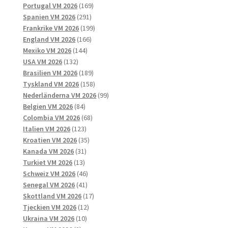
169
produkter
Portugal VM 2026
169
291
produkter
Spanien VM 2026
291
produkter
199
Frankrike VM 2026
199
166
produkter
England VM 2026
166
144
produkter
Mexiko VM 2026
144
132
produkter
USA VM 2026
132
produkter
189
Brasilien VM 2026
189
produkter
158
Tyskland VM 2026
158
produkter
99
Nederländerna VM 2026
99
84
produkter
Belgien VM 2026
84
produkter
68
Colombia VM 2026
68
123
produkter
Italien VM 2026
123
produkter
35
Kroatien VM 2026
35
31
produkter
Kanada VM 2026
31
13
produkter
Turkiet VM 2026
13
produkter
46
Schweiz VM 2026
46
41
produkter
Senegal VM 2026
41
produkter
17
Skottland VM 2026
17
12
produkter
Tjeckien VM 2026
12
10
produkter
Ukraina VM 2026
10