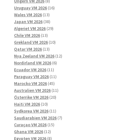
8
produkter
Ungern VM 2026
8
produkter
16
Uruguay VM 2026
16
13
produkter
Wales VM 2026
13
produkter
38
Japan VM 2026
38
produkter
29
Algeriet VM 2026
29
13
produkter
Chile VM 2026
13
produkter
10
Grekland VM 2026
10
13
produkter
Qatar VM 2026
13
produkter
12
Nya Zeeland VM 2026
12
6
produkter
Nordirland VM 2026
6
11
produkter
Ecuador VM 2026
11
produkter
11
Paraguay VM 2026
11
45
produkter
Marocko VM 2026
45
produkter
11
Australien VM 2026
11
20
produkter
Österrike VM 2026
20
10
produkter
Haiti VM 2026
10
produkter
11
Sydkorea VM 2026
11
produkter
7
Saudiarabien VM 2026
7
15
produkter
Curaçao VM 2026
15
12
produkter
Ghana VM 2026
12
produkter
8
Egypten VM 2026
8