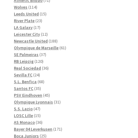
71
produkter
Athletic Bilbao
71
114
produkter
Wolves
114
produkter
15
Leeds United
15
23
produkter
River Plate
23
17
produkter
LA Galaxy
17
produkter
12
Leicester City
12
produkter
188
Newcastle United
188
produkter
61
Olympique de Marseille
61
37
produkter
SE Palmeiras
37
120
produkter
RB Leipzig
120
produkter
36
Real Sociedad
36
24
produkter
Sevilla FC
24
produkter
68
S.L. Benfica
68
35
produkter
Santos FC
35
produkter
45
PSV Eindhoven
45
produkter
31
Olympique Lyonnais
31
47
produkter
S.S. Lazio
47
produkter
15
LOSC Lille
15
produkter
36
AS Monaco
36
produkter
171
Bayer 04 Leverkusen
171
25
produkter
Boca Juniors
25