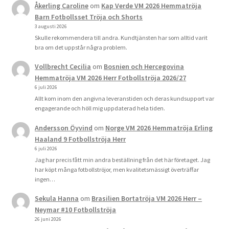
Åkerling Caroline
om
Kap Verde VM 2026 Hemmatröja
Barn Fotbollsset Tröja och Shorts
3 augusti 2026
Skulle rekommendera till andra. Kundtjänsten har som alltid varit
bra om det uppstår några problem.
Vollbrecht Cecilia
om
Bosnien och Hercegovina
Hemmatröja VM 2026 Herr Fotbollströja 2026/27
6 juli 2026
Allt kom inom den angivna leveranstiden och deras kundsupport var
engagerande och höll mig uppdaterad hela tiden.
Andersson Öyvind
om
Norge VM 2026 Hemmatröja Erling
Haaland 9 Fotbollströja Herr
6 juli 2026
Jag har precis fått min andra beställning från det här företaget. Jag
har köpt många fotbollströjor, men kvalitetsmässigt överträffar
ingen…
Sekula Hanna
om
Brasilien Bortatröja VM 2026 Herr –
Neymar #10 Fotbollströja
26 juni 2026