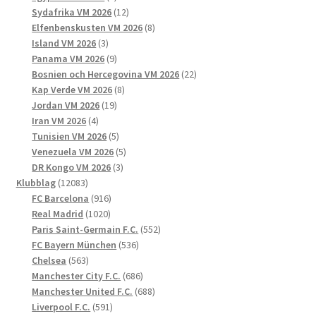
produkter
12
Sydafrika VM 2026
12
produkter
8
Elfenbenskusten VM 2026
8
3
produkter
Island VM 2026
3
produkter
9
Panama VM 2026
9
produkter
22
Bosnien och Hercegovina VM 2026
22
8
produkter
Kap Verde VM 2026
8
19
produkter
Jordan VM 2026
19
4
produkter
Iran VM 2026
4
produkter
5
Tunisien VM 2026
5
produkter
5
Venezuela VM 2026
5
3
produkter
DR Kongo VM 2026
3
12083
produkter
Klubblag
12083
produkter
916
FC Barcelona
916
1020
produkter
Real Madrid
1020
produkter
552
Paris Saint-Germain F.C.
552
536
produkter
FC Bayern München
536
563
produkter
Chelsea
563
produkter
686
Manchester City F.C.
686
produkter
688
Manchester United F.C.
688
591
produkter
Liverpool F.C.
591