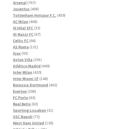
767
produkter
Arsenal
767
produkter
408
Juventus
408
produkter
459
Tottenham Hotspur F.C.
459
408
produkter
AC Milan
408
produkter
33
Al Hilal SFC
33
produkter
67
Al-Nassr FC
67
66
produkter
Celtic FC
66
produkter
131
AS Roma
131
93
produkter
Ajax
93
produkter
291
Aston Villa
291
produkter
440
Atlético Madrid
440
420
produkter
Inter Milan
420
produkter
146
Inter Miami CF
146
produkter
402
Borussia Dortmund
402
208
produkter
Everton
208
63
produkter
FC Porto
63
produkter
63
Real Betis
63
produkter
31
Sporting Lissabon
31
72
produkter
SSC Napoli
72
produkter
136
West Ham United
136