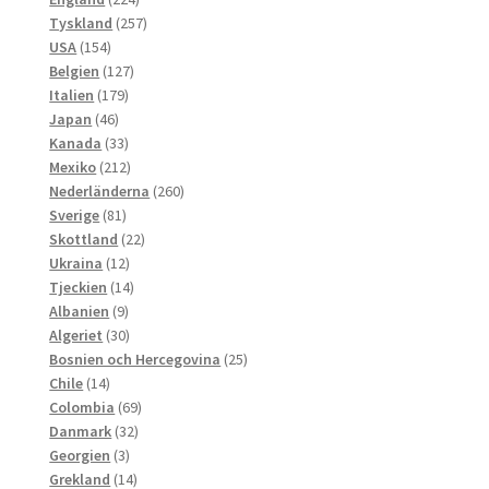
produkter
257
Tyskland
257
154
produkter
USA
154
produkter
127
Belgien
127
179
produkter
Italien
179
46
produkter
Japan
46
produkter
33
Kanada
33
produkter
212
Mexiko
212
produkter
260
Nederländerna
260
81
produkter
Sverige
81
produkter
22
Skottland
22
12
produkter
Ukraina
12
produkter
14
Tjeckien
14
9
produkter
Albanien
9
produkter
30
Algeriet
30
produkter
25
Bosnien och Hercegovina
25
14
produkter
Chile
14
produkter
69
Colombia
69
32
produkter
Danmark
32
3
produkter
Georgien
3
produkter
14
Grekland
14