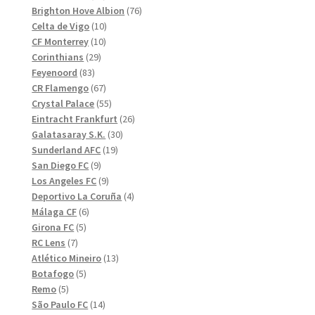
produkter
76
Brighton Hove Albion
76
10
produkter
Celta de Vigo
10
10
produkter
CF Monterrey
10
29
produkter
Corinthians
29
83
produkter
Feyenoord
83
produkter
67
CR Flamengo
67
produkter
55
Crystal Palace
55
produkter
26
Eintracht Frankfurt
26
30
produkter
Galatasaray S.K.
30
19
produkter
Sunderland AFC
19
9
produkter
San Diego FC
9
produkter
9
Los Angeles FC
9
produkter
4
Deportivo La Coruña
4
6
produkter
Málaga CF
6
5
produkter
Girona FC
5
7
produkter
RC Lens
7
produkter
13
Atlético Mineiro
13
5
produkter
Botafogo
5
5
produkter
Remo
5
produkter
14
São Paulo FC
14