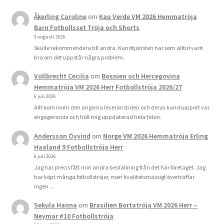
Åkerling Caroline
om
Kap Verde VM 2026 Hemmatröja
Barn Fotbollsset Tröja och Shorts
3 augusti 2026
Skulle rekommendera till andra. Kundtjänsten har som alltid varit
bra om det uppstår några problem.
Vollbrecht Cecilia
om
Bosnien och Hercegovina
Hemmatröja VM 2026 Herr Fotbollströja 2026/27
6 juli 2026
Allt kom inom den angivna leveranstiden och deras kundsupport var
engagerande och höll mig uppdaterad hela tiden.
Andersson Öyvind
om
Norge VM 2026 Hemmatröja Erling
Haaland 9 Fotbollströja Herr
6 juli 2026
Jag har precis fått min andra beställning från det här företaget. Jag
har köpt många fotbollströjor, men kvalitetsmässigt överträffar
ingen…
Sekula Hanna
om
Brasilien Bortatröja VM 2026 Herr –
Neymar #10 Fotbollströja