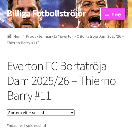
Billiga Fotbollströjor
Hoppa
Hoppa
Meny
till
till
navigering
innehåll
Hem
Hem
Produkter märkta ”Everton FC Bortatröja Dam 2025/26 –
Thierno Barry #11”
Bloggar
Butik
Everton FC Bortatröja
Kassa
Dam 2025/26 – Thierno
Barry #11
Kontakta oss
Mitt konto
Storleksguiden
Endast ett sökresultat