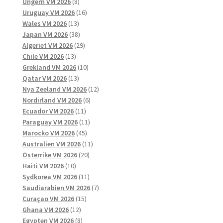
8
produkter
Ungern VM 2026
8
produkter
16
Uruguay VM 2026
16
13
produkter
Wales VM 2026
13
produkter
38
Japan VM 2026
38
produkter
29
Algeriet VM 2026
29
13
produkter
Chile VM 2026
13
produkter
10
Grekland VM 2026
10
13
produkter
Qatar VM 2026
13
produkter
12
Nya Zeeland VM 2026
12
6
produkter
Nordirland VM 2026
6
11
produkter
Ecuador VM 2026
11
produkter
11
Paraguay VM 2026
11
45
produkter
Marocko VM 2026
45
produkter
11
Australien VM 2026
11
20
produkter
Österrike VM 2026
20
10
produkter
Haiti VM 2026
10
produkter
11
Sydkorea VM 2026
11
produkter
7
Saudiarabien VM 2026
7
15
produkter
Curaçao VM 2026
15
12
produkter
Ghana VM 2026
12
produkter
8
Egypten VM 2026
8