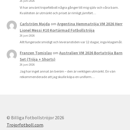
26 juni 2026
Vi har använt trojorfotboll några gånger till mig själv och våra barn.
Kvaliteten är utmärkt och priset är rimligt jämfört…
Carlström Majda
om
Argentina Hemmatröja VM 2026 Herr
Lionel Messi #10 Kortärmad Fotbollströja
26 juni 2026
Allt fungerade smidigt och leveranstiden var 12 dagar, inga klagomål.
Franzen Tomislav
om
Australien VM 2026 Bortatröja Barn
Set (Tröja + Shorts)
26 juni 2026
Jag har inget annat än beröm – den är verkligen utmärkt. En vän
rekommenderade att jag skulle köpa en uniform…
© Billiga Fotbollströjor 2026
Trojorfotboll.com
.