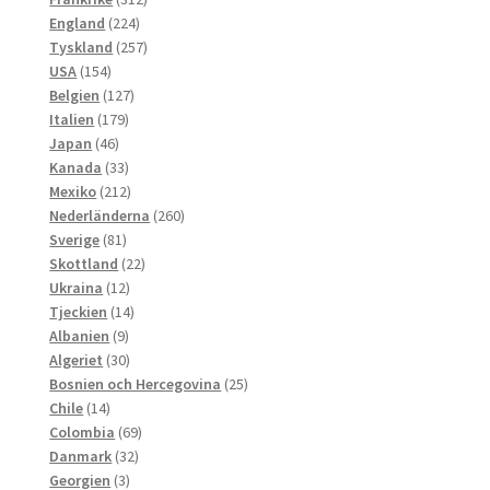
224
produkter
England
224
produkter
257
Tyskland
257
154
produkter
USA
154
produkter
127
Belgien
127
179
produkter
Italien
179
46
produkter
Japan
46
produkter
33
Kanada
33
produkter
212
Mexiko
212
produkter
260
Nederländerna
260
81
produkter
Sverige
81
produkter
22
Skottland
22
12
produkter
Ukraina
12
produkter
14
Tjeckien
14
9
produkter
Albanien
9
produkter
30
Algeriet
30
produkter
25
Bosnien och Hercegovina
25
14
produkter
Chile
14
produkter
69
Colombia
69
32
produkter
Danmark
32
3
produkter
Georgien
3