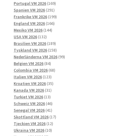
169
produkter
Portugal VM 2026
169
291
produkter
Spanien VM 2026
291
produkter
199
Frankrike VM 2026
199
166
produkter
England VM 2026
166
144
produkter
Mexiko VM 2026
144
132
produkter
USA VM 2026
132
produkter
189
Brasilien VM 2026
189
produkter
158
Tyskland VM 2026
158
produkter
99
Nederländerna VM 2026
99
84
produkter
Belgien VM 2026
84
produkter
68
Colombia VM 2026
68
123
produkter
Italien VM 2026
123
produkter
35
Kroatien VM 2026
35
31
produkter
Kanada VM 2026
31
13
produkter
Turkiet VM 2026
13
produkter
46
Schweiz VM 2026
46
41
produkter
Senegal VM 2026
41
produkter
17
Skottland VM 2026
17
12
produkter
Tjeckien VM 2026
12
10
produkter
Ukraina VM 2026
10