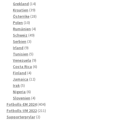
produkter
14
Grekland
14
39
produkter
Kroatien
39
produkter
28
Österrike
28
10
produkter
Polen
10
produkter
4
Rumänien
4
49
produkter
Schweiz
49
3
produkter
Serbien
3
9
produkter
Irland
9
produkter
5
Tunisien
5
produkter
9
Venezuela
9
produkter
6
Costa Rica
6
4
produkter
Finland
4
produkter
12
Jamaica
12
5
produkter
Irak
5
produkter
6
Nigeria
6
produkter
4
Slovenien
4
produkter
404
Fotbolls-EM 2024
404
produkter
211
Fotbolls-VM 2022
211
2
produkter
Supporterprylar
2
produkter