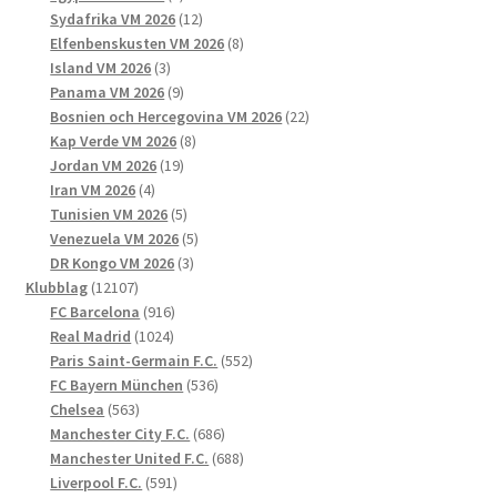
produkter
12
Sydafrika VM 2026
12
produkter
8
Elfenbenskusten VM 2026
8
3
produkter
Island VM 2026
3
produkter
9
Panama VM 2026
9
produkter
22
Bosnien och Hercegovina VM 2026
22
8
produkter
Kap Verde VM 2026
8
19
produkter
Jordan VM 2026
19
4
produkter
Iran VM 2026
4
produkter
5
Tunisien VM 2026
5
produkter
5
Venezuela VM 2026
5
3
produkter
DR Kongo VM 2026
3
12107
produkter
Klubblag
12107
produkter
916
FC Barcelona
916
1024
produkter
Real Madrid
1024
produkter
552
Paris Saint-Germain F.C.
552
536
produkter
FC Bayern München
536
563
produkter
Chelsea
563
produkter
686
Manchester City F.C.
686
produkter
688
Manchester United F.C.
688
591
produkter
Liverpool F.C.
591