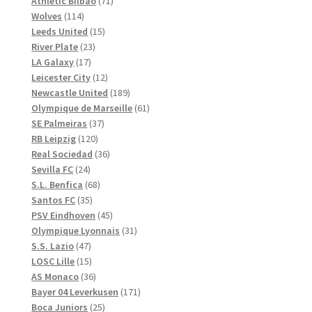
71
produkter
Athletic Bilbao
71
114
produkter
Wolves
114
produkter
15
Leeds United
15
23
produkter
River Plate
23
17
produkter
LA Galaxy
17
produkter
12
Leicester City
12
produkter
189
Newcastle United
189
produkter
61
Olympique de Marseille
61
37
produkter
SE Palmeiras
37
120
produkter
RB Leipzig
120
produkter
36
Real Sociedad
36
24
produkter
Sevilla FC
24
produkter
68
S.L. Benfica
68
35
produkter
Santos FC
35
produkter
45
PSV Eindhoven
45
produkter
31
Olympique Lyonnais
31
47
produkter
S.S. Lazio
47
produkter
15
LOSC Lille
15
produkter
36
AS Monaco
36
produkter
171
Bayer 04 Leverkusen
171
25
produkter
Boca Juniors
25