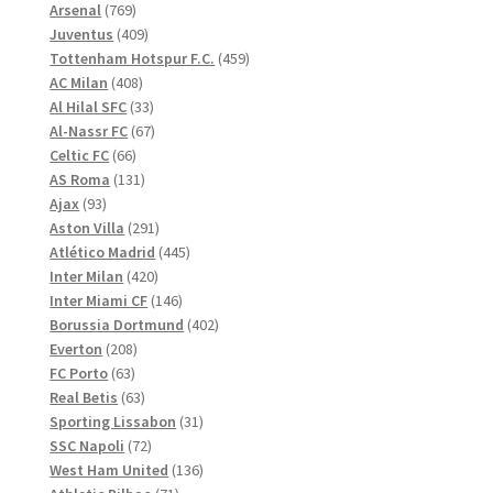
769
produkter
Arsenal
769
produkter
409
Juventus
409
produkter
459
Tottenham Hotspur F.C.
459
408
produkter
AC Milan
408
produkter
33
Al Hilal SFC
33
produkter
67
Al-Nassr FC
67
66
produkter
Celtic FC
66
produkter
131
AS Roma
131
93
produkter
Ajax
93
produkter
291
Aston Villa
291
produkter
445
Atlético Madrid
445
420
produkter
Inter Milan
420
produkter
146
Inter Miami CF
146
produkter
402
Borussia Dortmund
402
208
produkter
Everton
208
63
produkter
FC Porto
63
produkter
63
Real Betis
63
produkter
31
Sporting Lissabon
31
72
produkter
SSC Napoli
72
produkter
136
West Ham United
136