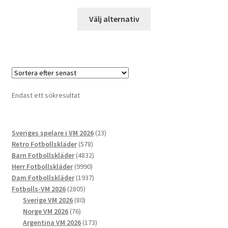
Den
Välj alternativ
här
produkten
har
flera
varianter.
De
Endast ett sökresultat
olika
alternativen
kan
23
Sveriges spelare i VM 2026
23
väljas
578
produkter
Retro Fotbollskläder
578
på
produkter
4832
Barn Fotbollskläder
4832
produktsidan
9990
produkter
Herr Fotbollskläder
9990
produkter
1937
Dam Fotbollskläder
1937
2805
produkter
Fotbolls-VM 2026
2805
produkter
80
Sverige VM 2026
80
76
produkter
Norge VM 2026
76
produkter
173
Argentina VM 2026
173