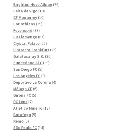
produkter
76
Brighton Hove Albion
76
10
produkter
Celta de Vigo
10
10
produkter
CF Monterrey
10
29
produkter
Corinthians
29
83
produkter
Feyenoord
83
produkter
67
CR Flamengo
67
produkter
55
Crystal Palace
55
produkter
26
Eintracht Frankfurt
26
30
produkter
Galatasaray S.K.
30
19
produkter
Sunderland AFC
19
9
produkter
San Diego FC
9
produkter
9
Los Angeles FC
9
produkter
4
Deportivo La Coruña
4
6
produkter
Málaga CF
6
5
produkter
Girona FC
5
7
produkter
RC Lens
7
produkter
13
Atlético Mineiro
13
5
produkter
Botafogo
5
5
produkter
Remo
5
produkter
14
São Paulo FC
14