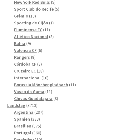
produkter
9
New York Red Bulls
9
produkter
5
Sport Club do Recife
5
13
produkter
Grêmio
13
produkter
1
Sporting de Gijón
1
11
produkt
Fluminense FC
11
produkter
3
Atlético Nacional
3
9
produkter
Bahia
9
produkter
6
Valencia CF
6
8
produkter
Rangers
8
produkter
3
Córdoba CF
3
produkter
18
Cruzeiro EC
18
produkter
10
Internacional
10
produkter
11
Borussia Mönchengladbach
11
11
produkter
Vasco da Gama
11
produkter
8
Chivas Guadalajara
8
3713
produkter
Landslag
3713
produkter
297
Argentina
297
333
produkter
Spanien
333
produkter
375
Brasilien
375
produkter
360
Portugal
360
produkter
312
Frankrike
312