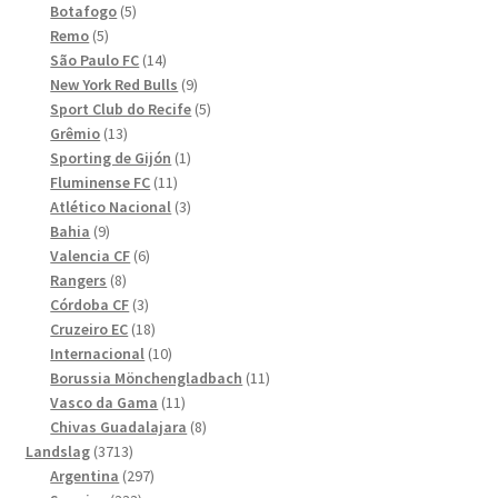
5
produkter
Botafogo
5
5
produkter
Remo
5
produkter
14
São Paulo FC
14
produkter
9
New York Red Bulls
9
produkter
5
Sport Club do Recife
5
13
produkter
Grêmio
13
produkter
1
Sporting de Gijón
1
11
produkt
Fluminense FC
11
produkter
3
Atlético Nacional
3
9
produkter
Bahia
9
produkter
6
Valencia CF
6
8
produkter
Rangers
8
produkter
3
Córdoba CF
3
produkter
18
Cruzeiro EC
18
produkter
10
Internacional
10
produkter
11
Borussia Mönchengladbach
11
11
produkter
Vasco da Gama
11
produkter
8
Chivas Guadalajara
8
3713
produkter
Landslag
3713
produkter
297
Argentina
297