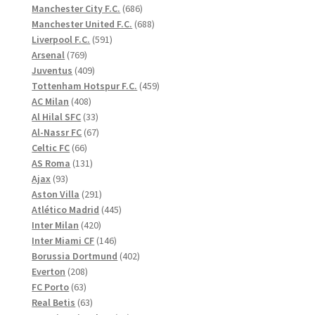
produkter
686
Manchester City F.C.
686
produkter
688
Manchester United F.C.
688
591
produkter
Liverpool F.C.
591
769
produkter
Arsenal
769
produkter
409
Juventus
409
produkter
459
Tottenham Hotspur F.C.
459
408
produkter
AC Milan
408
produkter
33
Al Hilal SFC
33
produkter
67
Al-Nassr FC
67
66
produkter
Celtic FC
66
produkter
131
AS Roma
131
93
produkter
Ajax
93
produkter
291
Aston Villa
291
produkter
445
Atlético Madrid
445
420
produkter
Inter Milan
420
produkter
146
Inter Miami CF
146
produkter
402
Borussia Dortmund
402
208
produkter
Everton
208
63
produkter
FC Porto
63
produkter
63
Real Betis
63