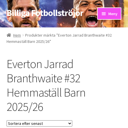
Billiga Fotbollströjor
Hoppa
Hoppa
Meny
till
till
navigering
innehåll
Hem
Hem
Produkter märkta ”Everton Jarrad Branthwaite #32
Hemmaställ Barn 2025/26”
Bloggar
Butik
Everton Jarrad
Kassa
Branthwaite #32
Hemmaställ Barn
Kontakta oss
2025/26
Mitt konto
Storleksguiden