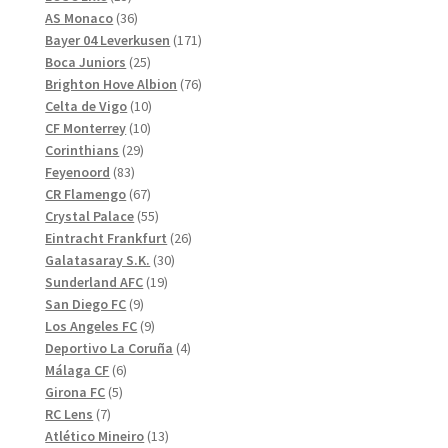
produkter
36
AS Monaco
36
produkter
171
Bayer 04 Leverkusen
171
25
produkter
Boca Juniors
25
produkter
76
Brighton Hove Albion
76
10
produkter
Celta de Vigo
10
10
produkter
CF Monterrey
10
29
produkter
Corinthians
29
83
produkter
Feyenoord
83
produkter
67
CR Flamengo
67
produkter
55
Crystal Palace
55
produkter
26
Eintracht Frankfurt
26
30
produkter
Galatasaray S.K.
30
19
produkter
Sunderland AFC
19
9
produkter
San Diego FC
9
produkter
9
Los Angeles FC
9
produkter
4
Deportivo La Coruña
4
6
produkter
Málaga CF
6
5
produkter
Girona FC
5
7
produkter
RC Lens
7
produkter
13
Atlético Mineiro
13