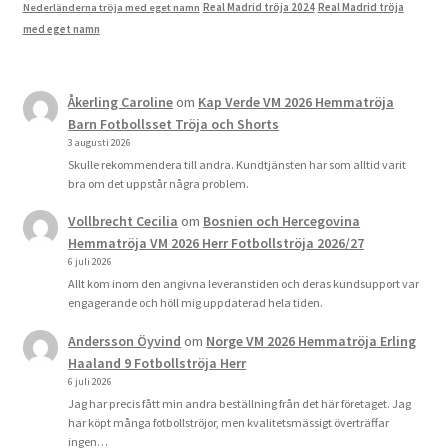
Real Madrid tröja 2024
Real Madrid tröja
Nederländerna tröja med eget namn
med eget namn
Åkerling Caroline
om
Kap Verde VM 2026 Hemmatröja
Barn Fotbollsset Tröja och Shorts
3 augusti 2026
Skulle rekommendera till andra. Kundtjänsten har som alltid varit
bra om det uppstår några problem.
Vollbrecht Cecilia
om
Bosnien och Hercegovina
Hemmatröja VM 2026 Herr Fotbollströja 2026/27
6 juli 2026
Allt kom inom den angivna leveranstiden och deras kundsupport var
engagerande och höll mig uppdaterad hela tiden.
Andersson Öyvind
om
Norge VM 2026 Hemmatröja Erling
Haaland 9 Fotbollströja Herr
6 juli 2026
Jag har precis fått min andra beställning från det här företaget. Jag
har köpt många fotbollströjor, men kvalitetsmässigt överträffar
ingen…