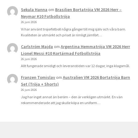
Sekula Hanna
om
Brasilien Bortatröja VM 2026 Herr –
Neymar #10 Fotbollströja
26 juni 2026
Vi har använt trojorfotboll några gånger till mig själv och våra barn.
Kvaliteten är utmärkt och priset är rimligt jämfört…
Carlström Majda
om
Argentina Hemmatröja VM 2026 Herr
Lionel Messi #10 Kortärmad Fotbollströja
26 juni 2026
Allt fungerade smidigt och leveranstiden var 12 dagar, inga klagomål.
Franzen Tomislav
om
Australien VM 2026 Bortatröja Barn
Set (Tröja + Shorts)
26 juni 2026
Jag har inget annat än beröm – den är verkligen utmärkt. En vän
rekommenderade att jag skulle köpa en uniform…