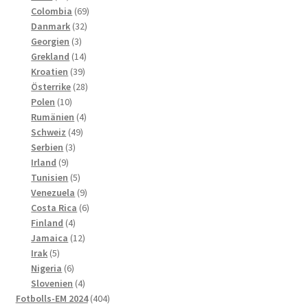
produkter
69
Colombia
69
32
produkter
Danmark
32
3
produkter
Georgien
3
produkter
14
Grekland
14
39
produkter
Kroatien
39
produkter
28
Österrike
28
10
produkter
Polen
10
produkter
4
Rumänien
4
49
produkter
Schweiz
49
3
produkter
Serbien
3
9
produkter
Irland
9
produkter
5
Tunisien
5
produkter
9
Venezuela
9
produkter
6
Costa Rica
6
4
produkter
Finland
4
produkter
12
Jamaica
12
5
produkter
Irak
5
produkter
6
Nigeria
6
produkter
4
Slovenien
4
produkter
404
Fotbolls-EM 2024
404