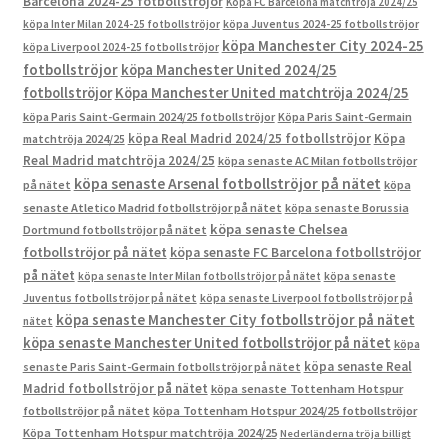
Barcelona 2024-25 fotbollströjor
Köpa FC Barcelona matchtröja 2024/25
köpa Inter Milan 2024-25 fotbollströjor
köpa Juventus 2024-25 fotbollströjor
köpa Manchester City 2024-25
köpa Liverpool 2024-25 fotbollströjor
fotbollströjor
köpa Manchester United 2024/25
fotbollströjor
Köpa Manchester United matchtröja 2024/25
köpa Paris Saint-Germain 2024/25 fotbollströjor
Köpa Paris Saint-Germain
köpa Real Madrid 2024/25 fotbollströjor
Köpa
matchtröja 2024/25
Real Madrid matchtröja 2024/25
köpa senaste AC Milan fotbollströjor
köpa senaste Arsenal fotbollströjor på nätet
på nätet
köpa
senaste Atletico Madrid fotbollströjor på nätet
köpa senaste Borussia
köpa senaste Chelsea
Dortmund fotbollströjor på nätet
fotbollströjor på nätet
köpa senaste FC Barcelona fotbollströjor
på nätet
köpa senaste Inter Milan fotbollströjor på nätet
köpa senaste
Juventus fotbollströjor på nätet
köpa senaste Liverpool fotbollströjor på
köpa senaste Manchester City fotbollströjor på nätet
nätet
köpa senaste Manchester United fotbollströjor på nätet
köpa
köpa senaste Real
senaste Paris Saint-Germain fotbollströjor på nätet
Madrid fotbollströjor på nätet
köpa senaste Tottenham Hotspur
fotbollströjor på nätet
köpa Tottenham Hotspur 2024/25 fotbollströjor
Köpa Tottenham Hotspur matchtröja 2024/25
Nederländerna tröja billigt