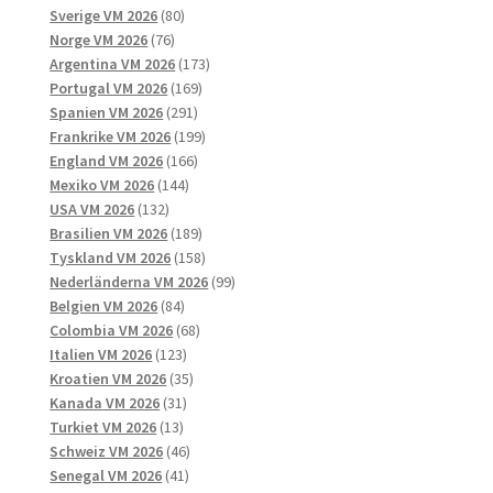
produkter
80
Sverige VM 2026
80
76
produkter
Norge VM 2026
76
produkter
173
Argentina VM 2026
173
169
produkter
Portugal VM 2026
169
291
produkter
Spanien VM 2026
291
produkter
199
Frankrike VM 2026
199
166
produkter
England VM 2026
166
144
produkter
Mexiko VM 2026
144
132
produkter
USA VM 2026
132
produkter
189
Brasilien VM 2026
189
produkter
158
Tyskland VM 2026
158
produkter
99
Nederländerna VM 2026
99
84
produkter
Belgien VM 2026
84
produkter
68
Colombia VM 2026
68
123
produkter
Italien VM 2026
123
produkter
35
Kroatien VM 2026
35
31
produkter
Kanada VM 2026
31
13
produkter
Turkiet VM 2026
13
produkter
46
Schweiz VM 2026
46
41
produkter
Senegal VM 2026
41