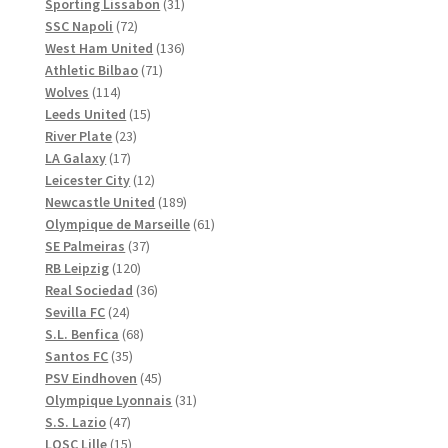
produkter
31
Sporting Lissabon
31
72
produkter
SSC Napoli
72
produkter
136
West Ham United
136
71
produkter
Athletic Bilbao
71
114
produkter
Wolves
114
produkter
15
Leeds United
15
23
produkter
River Plate
23
17
produkter
LA Galaxy
17
produkter
12
Leicester City
12
produkter
189
Newcastle United
189
produkter
61
Olympique de Marseille
61
37
produkter
SE Palmeiras
37
120
produkter
RB Leipzig
120
produkter
36
Real Sociedad
36
24
produkter
Sevilla FC
24
produkter
68
S.L. Benfica
68
35
produkter
Santos FC
35
produkter
45
PSV Eindhoven
45
produkter
31
Olympique Lyonnais
31
47
produkter
S.S. Lazio
47
produkter
15
LOSC Lille
15