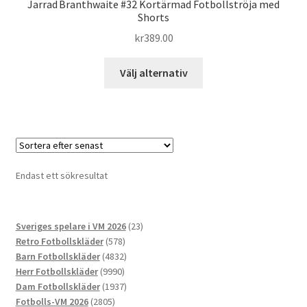
Jarrad Branthwaite #32 Kortärmad Fotbollströja med
Shorts
kr
389.00
Den
Välj alternativ
här
produkten
har
flera
varianter.
De
Endast ett sökresultat
olika
alternativen
kan
23
Sveriges spelare i VM 2026
23
väljas
578
produkter
Retro Fotbollskläder
578
på
produkter
4832
Barn Fotbollskläder
4832
produktsidan
9990
produkter
Herr Fotbollskläder
9990
produkter
1937
Dam Fotbollskläder
1937
2805
produkter
Fotbolls-VM 2026
2805