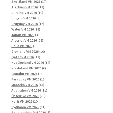
produkter
17
Skottland VM 2026
17
12
produkter
Tjeckien VM 2026
12
10
produkter
Ukraina VM 2026
10
8
produkter
Ungern VM 2026
8
produkter
16
Uruguay VM 2026
16
13
produkter
Wales VM 2026
13
produkter
38
Japan VM 2026
38
produkter
29
Algeriet VM 2026
29
13
produkter
Chile VM 2026
13
produkter
10
Grekland VM 2026
10
13
produkter
Qatar VM 2026
13
produkter
12
Nya Zeeland VM 2026
12
6
produkter
Nordirland VM 2026
6
11
produkter
Ecuador VM 2026
11
produkter
11
Paraguay VM 2026
11
45
produkter
Marocko VM 2026
45
produkter
11
Australien VM 2026
11
20
produkter
Österrike VM 2026
20
10
produkter
Haiti VM 2026
10
produkter
11
Sydkorea VM 2026
11
produkter
7
Saudiarabien VM 2026
7