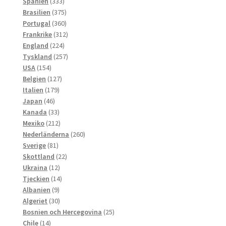
333
produkter
Spanien
333
produkter
375
Brasilien
375
produkter
360
Portugal
360
produkter
312
Frankrike
312
224
produkter
England
224
produkter
257
Tyskland
257
154
produkter
USA
154
produkter
127
Belgien
127
179
produkter
Italien
179
46
produkter
Japan
46
produkter
33
Kanada
33
produkter
212
Mexiko
212
produkter
260
Nederländerna
260
81
produkter
Sverige
81
produkter
22
Skottland
22
12
produkter
Ukraina
12
produkter
14
Tjeckien
14
9
produkter
Albanien
9
produkter
30
Algeriet
30
produkter
25
Bosnien och Hercegovina
25
14
produkter
Chile
14