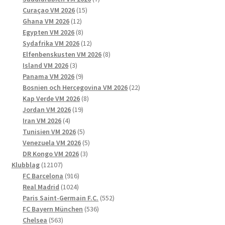
15
produkter
Curaçao VM 2026
15
12
produkter
Ghana VM 2026
12
produkter
8
Egypten VM 2026
8
produkter
12
Sydafrika VM 2026
12
produkter
8
Elfenbenskusten VM 2026
8
3
produkter
Island VM 2026
3
produkter
9
Panama VM 2026
9
produkter
22
Bosnien och Hercegovina VM 2026
22
8
produkter
Kap Verde VM 2026
8
19
produkter
Jordan VM 2026
19
4
produkter
Iran VM 2026
4
produkter
5
Tunisien VM 2026
5
produkter
5
Venezuela VM 2026
5
3
produkter
DR Kongo VM 2026
3
12107
produkter
Klubblag
12107
produkter
916
FC Barcelona
916
1024
produkter
Real Madrid
1024
produkter
552
Paris Saint-Germain F.C.
552
536
produkter
FC Bayern München
536
563
produkter
Chelsea
563