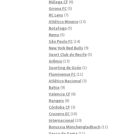
6
produkter
Málaga CF
6
5
produkter
Girona FC
5
7
produkter
RC Lens
7
produkter
13
Atlético Mineiro
13
5
produkter
Botafogo
5
5
produkter
Remo
5
produkter
14
São Paulo FC
14
produkter
9
New York Red Bulls
9
produkter
5
Sport Club do Recife
5
13
produkter
Grêmio
13
produkter
1
Sporting de Gijón
1
11
produkt
Fluminense FC
11
produkter
3
Atlético Nacional
3
9
produkter
Bahia
9
produkter
6
Valencia CF
6
8
produkter
Rangers
8
produkter
3
Córdoba CF
3
produkter
18
Cruzeiro EC
18
produkter
10
Internacional
10
produkter
11
Borussia Mönchengladbach
11
11
produkter
Vasco da Gama
11