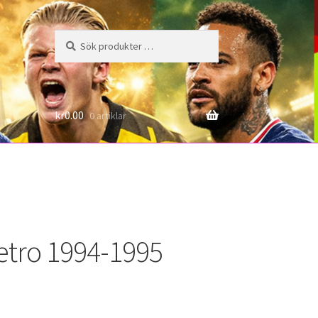
Sök
Sök
efter:
6
kr
0.00
0 artiklar
tro 1994-1995