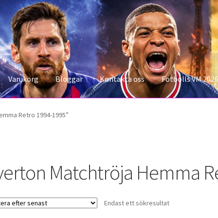
Varukorg
Bloggar
Kontakta oss
Fotbolls VM 202
konto
Storleksguiden
Varukorg
Hemma Retro 1994-1995”
verton Matchtröja Hemma Re
Endast ett sökresultat