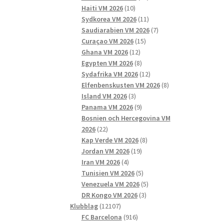
10
produkter
Haiti VM 2026
10
produkter
11
Sydkorea VM 2026
11
produkter
7
Saudiarabien VM 2026
7
15
produkter
Curaçao VM 2026
15
12
produkter
Ghana VM 2026
12
produkter
8
Egypten VM 2026
8
produkter
12
Sydafrika VM 2026
12
produkter
8
Elfenbenskusten VM 2026
8
3
produkter
Island VM 2026
3
produkter
9
Panama VM 2026
9
produkter
Bosnien och Hercegovina VM
22
2026
22
produkter
8
Kap Verde VM 2026
8
19
produkter
Jordan VM 2026
19
4
produkter
Iran VM 2026
4
produkter
5
Tunisien VM 2026
5
produkter
5
Venezuela VM 2026
5
3
produkter
DR Kongo VM 2026
3
12107
produkter
Klubblag
12107
produkter
916
FC Barcelona
916