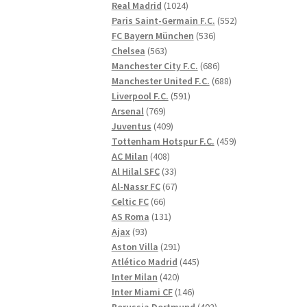
1024
produkter
Real Madrid
1024
produkter
552
Paris Saint-Germain F.C.
552
536
produkter
FC Bayern München
536
563
produkter
Chelsea
563
produkter
686
Manchester City F.C.
686
produkter
688
Manchester United F.C.
688
591
produkter
Liverpool F.C.
591
769
produkter
Arsenal
769
produkter
409
Juventus
409
produkter
459
Tottenham Hotspur F.C.
459
408
produkter
AC Milan
408
produkter
33
Al Hilal SFC
33
produkter
67
Al-Nassr FC
67
66
produkter
Celtic FC
66
produkter
131
AS Roma
131
93
produkter
Ajax
93
produkter
291
Aston Villa
291
produkter
445
Atlético Madrid
445
420
produkter
Inter Milan
420
produkter
146
Inter Miami CF
146
produkter
402
Borussia Dortmund
402