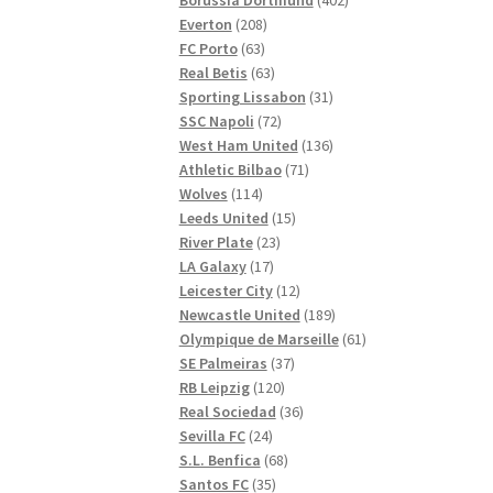
208
produkter
Everton
208
63
produkter
FC Porto
63
produkter
63
Real Betis
63
produkter
31
Sporting Lissabon
31
72
produkter
SSC Napoli
72
produkter
136
West Ham United
136
71
produkter
Athletic Bilbao
71
114
produkter
Wolves
114
produkter
15
Leeds United
15
23
produkter
River Plate
23
17
produkter
LA Galaxy
17
produkter
12
Leicester City
12
produkter
189
Newcastle United
189
produkter
61
Olympique de Marseille
61
37
produkter
SE Palmeiras
37
120
produkter
RB Leipzig
120
produkter
36
Real Sociedad
36
24
produkter
Sevilla FC
24
produkter
68
S.L. Benfica
68
35
produkter
Santos FC
35