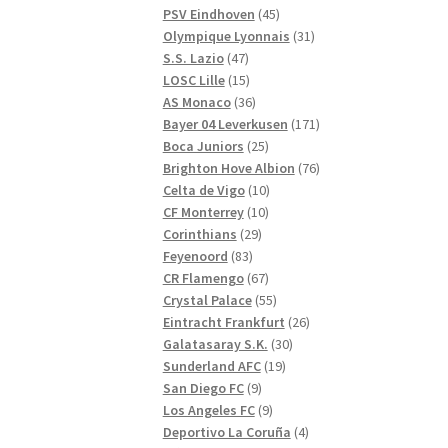
produkter
45
PSV Eindhoven
45
produkter
31
Olympique Lyonnais
31
47
produkter
S.S. Lazio
47
produkter
15
LOSC Lille
15
produkter
36
AS Monaco
36
produkter
171
Bayer 04 Leverkusen
171
25
produkter
Boca Juniors
25
produkter
76
Brighton Hove Albion
76
10
produkter
Celta de Vigo
10
10
produkter
CF Monterrey
10
29
produkter
Corinthians
29
83
produkter
Feyenoord
83
produkter
67
CR Flamengo
67
produkter
55
Crystal Palace
55
produkter
26
Eintracht Frankfurt
26
30
produkter
Galatasaray S.K.
30
19
produkter
Sunderland AFC
19
9
produkter
San Diego FC
9
produkter
9
Los Angeles FC
9
produkter
4
Deportivo La Coruña
4