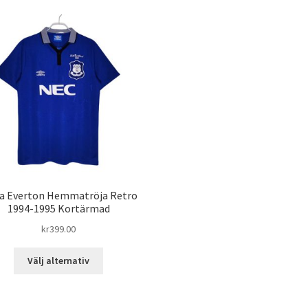
a Everton Hemmatröja Retro
1994-1995 Kortärmad
kr
399.00
Den
Välj alternativ
här
produkten
har