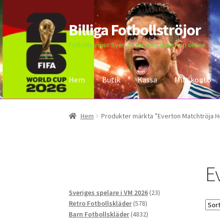
Billiga Fotbollströjor
Hoppa
Hoppa
till
till
Fotbollströjor Sverige för Herr Barn Köp online
navigering
innehåll
Hem
Butik
Kassa
Mitt konto
Hem
Bloggar
Butik
Kassa
Kontakta oss
Mitt 
Hem
Produkter märkta ”Everton Matchtröja 
E
23
Sveriges spelare i VM 2026
23
578
produkter
Retro Fotbollskläder
578
produkter
4832
Barn Fotbollskläder
4832