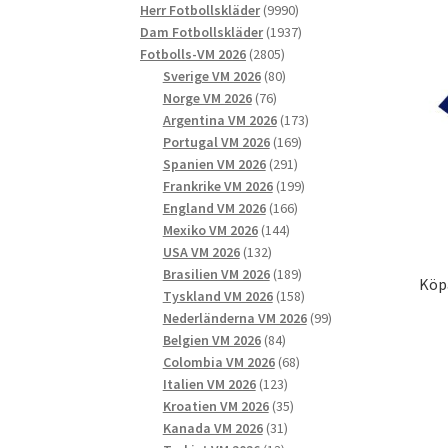
9990
produkter
Herr Fotbollskläder
9990
produkter
1937
Dam Fotbollskläder
1937
2805
produkter
Fotbolls-VM 2026
2805
produkter
80
Sverige VM 2026
80
76
produkter
Norge VM 2026
76
produkter
173
Argentina VM 2026
173
169
produkter
Portugal VM 2026
169
291
produkter
Spanien VM 2026
291
produkter
199
Frankrike VM 2026
199
166
produkter
England VM 2026
166
144
produkter
Mexiko VM 2026
144
132
produkter
USA VM 2026
132
produkter
189
Brasilien VM 2026
189
Köp
produkter
158
Tyskland VM 2026
158
produkter
99
Nederländerna VM 2026
99
84
produkter
Belgien VM 2026
84
produkter
68
Colombia VM 2026
68
123
produkter
Italien VM 2026
123
produkter
35
Kroatien VM 2026
35
31
produkter
Kanada VM 2026
31