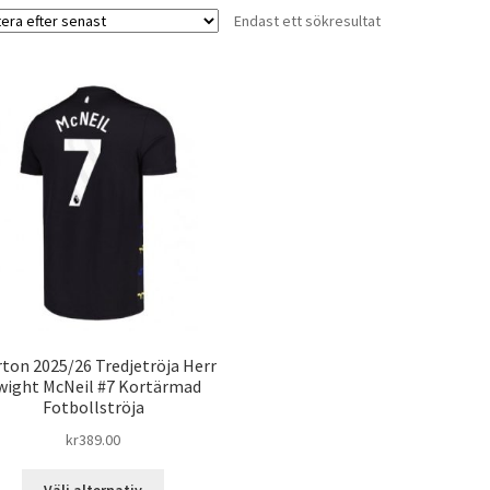
Endast ett sökresultat
rton 2025/26 Tredjetröja Herr
wight McNeil #7 Kortärmad
Fotbollströja
kr
389.00
Den