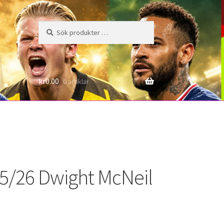
Sök
Sök
efter:
6
kr
0.00
0 artiklar
25/26 Dwight McNeil