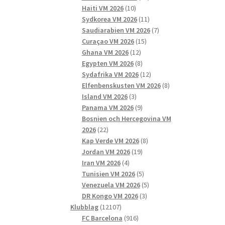
10
produkter
Haiti VM 2026
10
produkter
11
Sydkorea VM 2026
11
produkter
7
Saudiarabien VM 2026
7
15
produkter
Curaçao VM 2026
15
12
produkter
Ghana VM 2026
12
produkter
8
Egypten VM 2026
8
produkter
12
Sydafrika VM 2026
12
produkter
8
Elfenbenskusten VM 2026
8
3
produkter
Island VM 2026
3
produkter
9
Panama VM 2026
9
produkter
Bosnien och Hercegovina VM
22
2026
22
produkter
8
Kap Verde VM 2026
8
19
produkter
Jordan VM 2026
19
4
produkter
Iran VM 2026
4
produkter
5
Tunisien VM 2026
5
produkter
5
Venezuela VM 2026
5
3
produkter
DR Kongo VM 2026
3
12107
produkter
Klubblag
12107
produkter
916
FC Barcelona
916