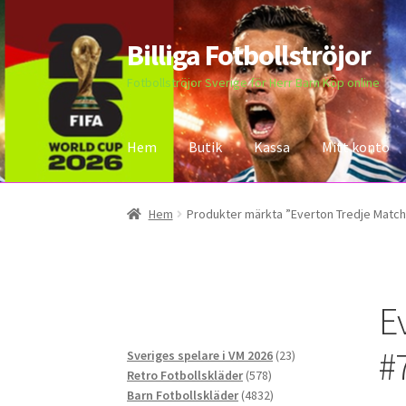
Billiga Fotbollströjor
Hoppa
Hoppa
till
till
Fotbollströjor Sverige för Herr Barn Köp online
navigering
innehåll
Hem
Butik
Kassa
Mitt konto
Hem
Bloggar
Butik
Kassa
Kontakta oss
Mitt 
Hem
Produkter märkta ”Everton Tredje Match
E
#
23
Sveriges spelare i VM 2026
23
578
produkter
Retro Fotbollskläder
578
produkter
4832
Barn Fotbollskläder
4832