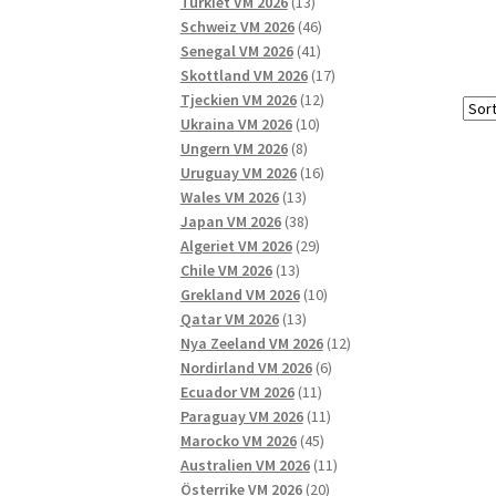
13
produkter
Turkiet VM 2026
13
produkter
46
Schweiz VM 2026
46
41
produkter
Senegal VM 2026
41
produkter
17
Skottland VM 2026
17
12
produkter
Tjeckien VM 2026
12
10
produkter
Ukraina VM 2026
10
8
produkter
Ungern VM 2026
8
produkter
16
Uruguay VM 2026
16
13
produkter
Wales VM 2026
13
produkter
38
Japan VM 2026
38
produkter
29
Algeriet VM 2026
29
13
produkter
Chile VM 2026
13
produkter
10
Grekland VM 2026
10
13
produkter
Qatar VM 2026
13
produkter
12
Nya Zeeland VM 2026
12
6
produkter
Nordirland VM 2026
6
11
produkter
Ecuador VM 2026
11
produkter
11
Paraguay VM 2026
11
45
produkter
Marocko VM 2026
45
produkter
11
Australien VM 2026
11
20
produkter
Österrike VM 2026
20