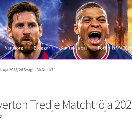
Varukorg
Bloggar
Kontakta oss
Fotbolls VM 202
konto
Storleksguiden
Varukorg
tröja 2025/26 Dwight McNeil #7”
verton Tredje Matchtröja 20
7