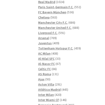
1024
produkter
Real Madrid
1024
produkter
552
Paris Saint-Germain F.C.
552
536
produkter
FC Bayern München
536
563
produkter
Chelsea
563
produkter
686
Manchester City F.C.
686
produkter
688
Manchester United F.C.
688
591
produkter
Liverpool F.C.
591
769
produkter
Arsenal
769
produkter
409
Juventus
409
produkter
459
Tottenham Hotspur F.C.
459
408
produkter
AC Milan
408
produkter
33
Al Hilal SFC
33
produkter
67
Al-Nassr FC
67
66
produkter
Celtic FC
66
produkter
131
AS Roma
131
93
produkter
Ajax
93
produkter
291
Aston Villa
291
produkter
445
Atlético Madrid
445
420
produkter
Inter Milan
420
produkter
146
Inter Miami CF
146
produkter
402
Borussia Dortmund
402