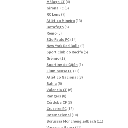
6
produkter
Málaga CF
6
5
produkter
Girona FC
5
7
produkter
RC Lens
7
produkter
13
Atlético Mineiro
13
5
produkter
Botafogo
5
5
produkter
Remo
5
produkter
14
São Paulo FC
14
produkter
9
New York Red Bulls
9
produkter
5
Sport Club do Recife
5
13
produkter
Grêmio
13
produkter
1
Sporting de Gijón
1
11
produkt
Fluminense FC
11
produkter
3
Atlético Nacional
3
9
produkter
Bahia
9
produkter
6
Valencia CF
6
8
produkter
Rangers
8
produkter
3
Córdoba CF
3
produkter
18
Cruzeiro EC
18
produkter
10
Internacional
10
produkter
11
Borussia Mönchengladbach
11
11
produkter
Vasco da Gama
11