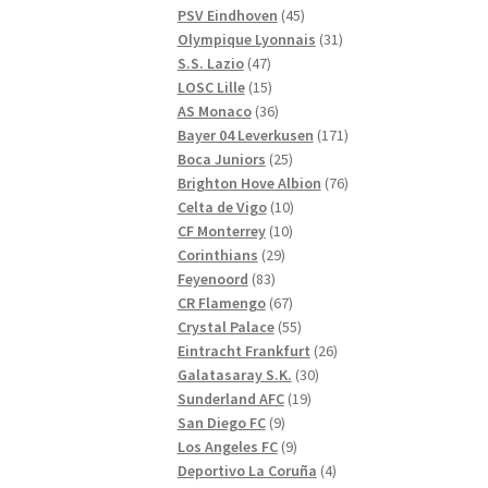
produkter
45
PSV Eindhoven
45
produkter
31
Olympique Lyonnais
31
47
produkter
S.S. Lazio
47
produkter
15
LOSC Lille
15
produkter
36
AS Monaco
36
produkter
171
Bayer 04 Leverkusen
171
25
produkter
Boca Juniors
25
produkter
76
Brighton Hove Albion
76
10
produkter
Celta de Vigo
10
10
produkter
CF Monterrey
10
29
produkter
Corinthians
29
83
produkter
Feyenoord
83
produkter
67
CR Flamengo
67
produkter
55
Crystal Palace
55
produkter
26
Eintracht Frankfurt
26
30
produkter
Galatasaray S.K.
30
19
produkter
Sunderland AFC
19
9
produkter
San Diego FC
9
produkter
9
Los Angeles FC
9
produkter
4
Deportivo La Coruña
4