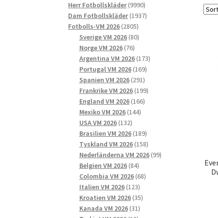
9990
produkter
Herr Fotbollskläder
9990
produkter
1937
Dam Fotbollskläder
1937
2805
produkter
Fotbolls-VM 2026
2805
produkter
80
Sverige VM 2026
80
76
produkter
Norge VM 2026
76
produkter
173
Argentina VM 2026
173
169
produkter
Portugal VM 2026
169
291
produkter
Spanien VM 2026
291
produkter
199
Frankrike VM 2026
199
166
produkter
England VM 2026
166
144
produkter
Mexiko VM 2026
144
132
produkter
USA VM 2026
132
produkter
189
Brasilien VM 2026
189
produkter
158
Tyskland VM 2026
158
produkter
99
Nederländerna VM 2026
99
Eve
84
produkter
Belgien VM 2026
84
D
produkter
68
Colombia VM 2026
68
123
produkter
Italien VM 2026
123
produkter
35
Kroatien VM 2026
35
31
produkter
Kanada VM 2026
31