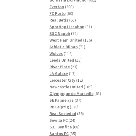
208
produkter
Everton
208
63
produkter
FC Porto
63
produkter
63
Real Betis
63
produkter
31
Sporting Lissabon
31
72
produkter
SSC Napoli
72
produkter
136
West Ham United
136
71
produkter
Athletic Bilbao
71
114
produkter
Wolves
114
produkter
15
Leeds United
15
23
produkter
River Plate
23
17
produkter
LA Galaxy
17
produkter
12
Leicester City
12
produkter
189
Newcastle United
189
produkter
61
Olympique de Marseille
61
37
produkter
SE Palmeiras
37
120
produkter
RB Leipzig
120
produkter
36
Real Sociedad
36
24
produkter
Sevilla FC
24
produkter
68
S.L. Benfica
68
35
produkter
Santos FC
35