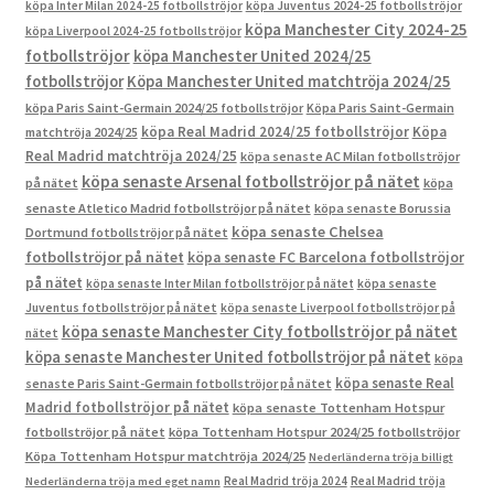
köpa Inter Milan 2024-25 fotbollströjor
köpa Juventus 2024-25 fotbollströjor
köpa Manchester City 2024-25
köpa Liverpool 2024-25 fotbollströjor
fotbollströjor
köpa Manchester United 2024/25
fotbollströjor
Köpa Manchester United matchtröja 2024/25
köpa Paris Saint-Germain 2024/25 fotbollströjor
Köpa Paris Saint-Germain
köpa Real Madrid 2024/25 fotbollströjor
Köpa
matchtröja 2024/25
Real Madrid matchtröja 2024/25
köpa senaste AC Milan fotbollströjor
köpa senaste Arsenal fotbollströjor på nätet
på nätet
köpa
senaste Atletico Madrid fotbollströjor på nätet
köpa senaste Borussia
köpa senaste Chelsea
Dortmund fotbollströjor på nätet
fotbollströjor på nätet
köpa senaste FC Barcelona fotbollströjor
på nätet
köpa senaste Inter Milan fotbollströjor på nätet
köpa senaste
Juventus fotbollströjor på nätet
köpa senaste Liverpool fotbollströjor på
köpa senaste Manchester City fotbollströjor på nätet
nätet
köpa senaste Manchester United fotbollströjor på nätet
köpa
köpa senaste Real
senaste Paris Saint-Germain fotbollströjor på nätet
Madrid fotbollströjor på nätet
köpa senaste Tottenham Hotspur
fotbollströjor på nätet
köpa Tottenham Hotspur 2024/25 fotbollströjor
Köpa Tottenham Hotspur matchtröja 2024/25
Nederländerna tröja billigt
Real Madrid tröja 2024
Real Madrid tröja
Nederländerna tröja med eget namn