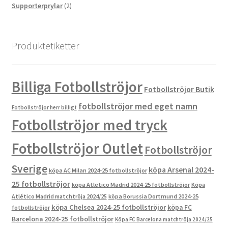
2
produkter
Supporterprylar
2
produkter
Produktetiketter
Billiga Fotbollströjor
Fotbollströjor Butik
fotbollströjor med eget namn
Fotbollströjor herr billigt
Fotbollströjor med tryck
Fotbollströjor Outlet
Fotbollströjor
Sverige
köpa Arsenal 2024-
köpa AC Milan 2024-25 fotbollströjor
25 fotbollströjor
köpa Atletico Madrid 2024-25 fotbollströjor
Köpa
Atlético Madrid matchtröja 2024/25
köpa Borussia Dortmund 2024-25
köpa Chelsea 2024-25 fotbollströjor
köpa FC
fotbollströjor
Barcelona 2024-25 fotbollströjor
Köpa FC Barcelona matchtröja 2024/25