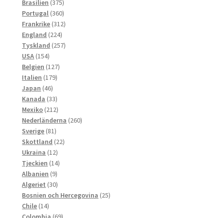
produkter
375
Brasilien
375
produkter
360
Portugal
360
produkter
312
Frankrike
312
224
produkter
England
224
produkter
257
Tyskland
257
154
produkter
USA
154
produkter
127
Belgien
127
179
produkter
Italien
179
46
produkter
Japan
46
produkter
33
Kanada
33
produkter
212
Mexiko
212
produkter
260
Nederländerna
260
81
produkter
Sverige
81
produkter
22
Skottland
22
12
produkter
Ukraina
12
produkter
14
Tjeckien
14
9
produkter
Albanien
9
produkter
30
Algeriet
30
produkter
25
Bosnien och Hercegovina
25
14
produkter
Chile
14
produkter
69
Colombia
69