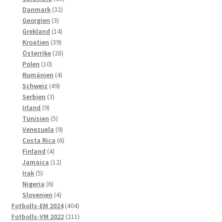
32
produkter
Danmark
32
3
produkter
Georgien
3
produkter
14
Grekland
14
39
produkter
Kroatien
39
produkter
28
Österrike
28
10
produkter
Polen
10
produkter
4
Rumänien
4
49
produkter
Schweiz
49
3
produkter
Serbien
3
9
produkter
Irland
9
produkter
5
Tunisien
5
produkter
9
Venezuela
9
produkter
6
Costa Rica
6
4
produkter
Finland
4
produkter
12
Jamaica
12
5
produkter
Irak
5
produkter
6
Nigeria
6
produkter
4
Slovenien
4
produkter
404
Fotbolls-EM 2024
404
produkter
211
Fotbolls-VM 2022
211