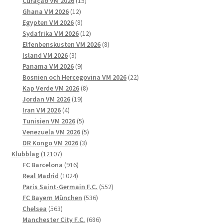
15
produkter
Curaçao VM 2026
15
12
produkter
Ghana VM 2026
12
produkter
8
Egypten VM 2026
8
produkter
12
Sydafrika VM 2026
12
produkter
8
Elfenbenskusten VM 2026
8
3
produkter
Island VM 2026
3
produkter
9
Panama VM 2026
9
produkter
22
Bosnien och Hercegovina VM 2026
22
8
produkter
Kap Verde VM 2026
8
19
produkter
Jordan VM 2026
19
4
produkter
Iran VM 2026
4
produkter
5
Tunisien VM 2026
5
produkter
5
Venezuela VM 2026
5
3
produkter
DR Kongo VM 2026
3
12107
produkter
Klubblag
12107
produkter
916
FC Barcelona
916
1024
produkter
Real Madrid
1024
produkter
552
Paris Saint-Germain F.C.
552
536
produkter
FC Bayern München
536
563
produkter
Chelsea
563
produkter
686
Manchester City F.C.
686