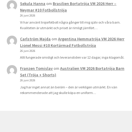
Sekula Hanna
om
Brasilien Bortatröja VM 2026 Herr –
Neymar #10 Fotbollströja
26 juni 2026
Vi har använt trojorfotboll några gånger till mig själv och våra barn.
Kvaliteten är utmärkt och priset är rimligt jämfört…
Carlström Majda
om
Argentina Hemmatröja VM 2026 Herr
Lionel Messi #10 Kortärmad Fotbollströja
26 juni 2026
Allt fungerade smidigt och leveranstiden var 12 dagar, inga klagomål.
Franzen Tomislav
om
Australien VM 2026 Bortatröja Barn
Set (Tröja + Shorts)
26 juni 2026
Jag har inget annat än beröm – den är verkligen utmärkt. En vän
rekommenderade att jag skulle köpa en uniform…