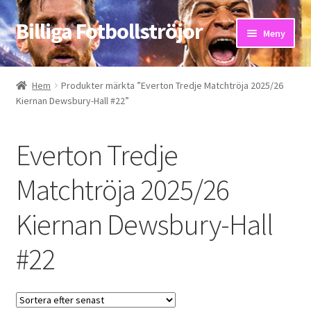
Billiga Fotbollströjor
Hoppa
Hoppa
Meny
till
till
navigering
innehåll
Hem
Hem
Produkter märkta ”Everton Tredje Matchtröja 2025/26
Kiernan Dewsbury-Hall #22”
Bloggar
Butik
Everton Tredje
Kassa
Matchtröja 2025/26
Kiernan Dewsbury-Hall
Kontakta oss
#22
Mitt konto
Storleksguiden