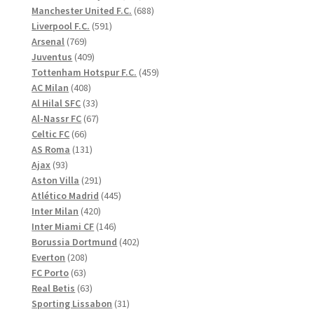
produkter
688
Manchester United F.C.
688
591
produkter
Liverpool F.C.
591
769
produkter
Arsenal
769
produkter
409
Juventus
409
produkter
459
Tottenham Hotspur F.C.
459
408
produkter
AC Milan
408
produkter
33
Al Hilal SFC
33
produkter
67
Al-Nassr FC
67
66
produkter
Celtic FC
66
produkter
131
AS Roma
131
93
produkter
Ajax
93
produkter
291
Aston Villa
291
produkter
445
Atlético Madrid
445
420
produkter
Inter Milan
420
produkter
146
Inter Miami CF
146
produkter
402
Borussia Dortmund
402
208
produkter
Everton
208
63
produkter
FC Porto
63
produkter
63
Real Betis
63
produkter
31
Sporting Lissabon
31