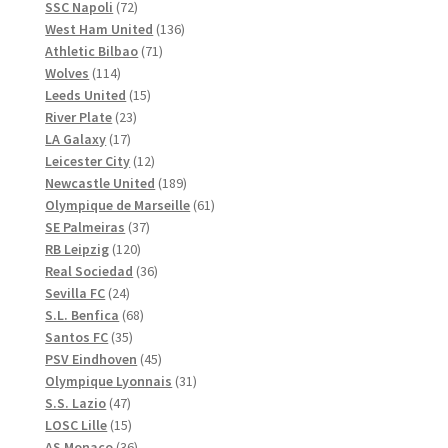
72
produkter
SSC Napoli
72
produkter
136
West Ham United
136
71
produkter
Athletic Bilbao
71
114
produkter
Wolves
114
produkter
15
Leeds United
15
23
produkter
River Plate
23
17
produkter
LA Galaxy
17
produkter
12
Leicester City
12
produkter
189
Newcastle United
189
produkter
61
Olympique de Marseille
61
37
produkter
SE Palmeiras
37
120
produkter
RB Leipzig
120
produkter
36
Real Sociedad
36
24
produkter
Sevilla FC
24
produkter
68
S.L. Benfica
68
35
produkter
Santos FC
35
produkter
45
PSV Eindhoven
45
produkter
31
Olympique Lyonnais
31
47
produkter
S.S. Lazio
47
produkter
15
LOSC Lille
15
produkter
36
AS Monaco
36