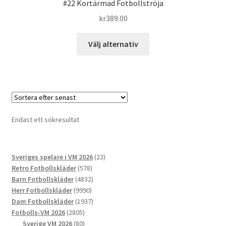
#22 Kortärmad Fotbollströja
kr
389.00
Den
Välj alternativ
här
produkten
har
flera
varianter.
De
Endast ett sökresultat
olika
alternativen
kan
23
Sveriges spelare i VM 2026
23
väljas
578
produkter
Retro Fotbollskläder
578
på
produkter
4832
Barn Fotbollskläder
4832
produktsidan
9990
produkter
Herr Fotbollskläder
9990
produkter
1937
Dam Fotbollskläder
1937
2805
produkter
Fotbolls-VM 2026
2805
produkter
80
Sverige VM 2026
80