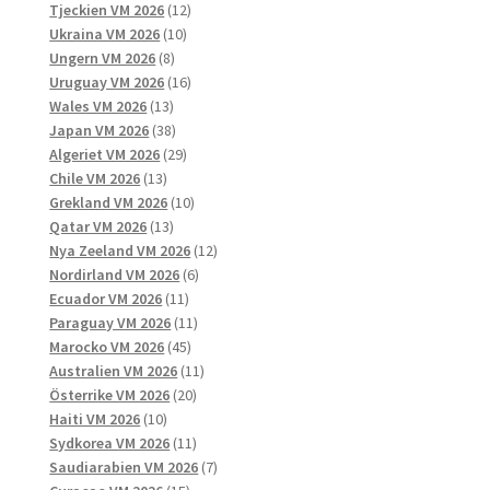
12
produkter
Tjeckien VM 2026
12
10
produkter
Ukraina VM 2026
10
8
produkter
Ungern VM 2026
8
produkter
16
Uruguay VM 2026
16
13
produkter
Wales VM 2026
13
produkter
38
Japan VM 2026
38
produkter
29
Algeriet VM 2026
29
13
produkter
Chile VM 2026
13
produkter
10
Grekland VM 2026
10
13
produkter
Qatar VM 2026
13
produkter
12
Nya Zeeland VM 2026
12
6
produkter
Nordirland VM 2026
6
11
produkter
Ecuador VM 2026
11
produkter
11
Paraguay VM 2026
11
45
produkter
Marocko VM 2026
45
produkter
11
Australien VM 2026
11
20
produkter
Österrike VM 2026
20
10
produkter
Haiti VM 2026
10
produkter
11
Sydkorea VM 2026
11
produkter
7
Saudiarabien VM 2026
7