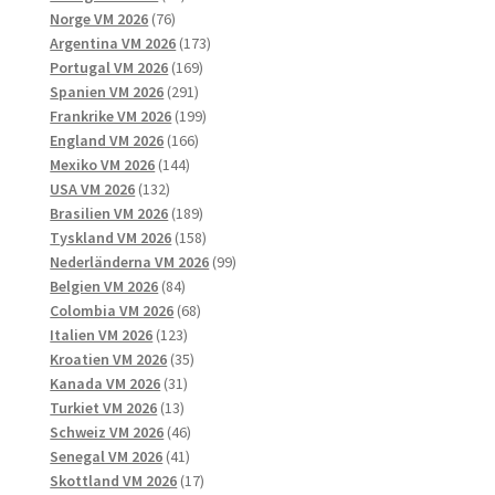
76
produkter
Norge VM 2026
76
produkter
173
Argentina VM 2026
173
169
produkter
Portugal VM 2026
169
291
produkter
Spanien VM 2026
291
produkter
199
Frankrike VM 2026
199
166
produkter
England VM 2026
166
144
produkter
Mexiko VM 2026
144
132
produkter
USA VM 2026
132
produkter
189
Brasilien VM 2026
189
produkter
158
Tyskland VM 2026
158
produkter
99
Nederländerna VM 2026
99
84
produkter
Belgien VM 2026
84
produkter
68
Colombia VM 2026
68
123
produkter
Italien VM 2026
123
produkter
35
Kroatien VM 2026
35
31
produkter
Kanada VM 2026
31
13
produkter
Turkiet VM 2026
13
produkter
46
Schweiz VM 2026
46
41
produkter
Senegal VM 2026
41
produkter
17
Skottland VM 2026
17