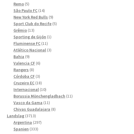
5
produkter
Remo
5
produkter
14
São Paulo FC
14
produkter
9
New York Red Bulls
9
produkter
5
Sport Club do Recife
5
13
produkter
Grêmio
13
produkter
1
Sporting de Gijón
1
11
produkt
Fluminense FC
11
produkter
3
Atlético Nacional
3
9
produkter
Bahia
9
produkter
6
Valencia CF
6
8
produkter
Rangers
8
produkter
3
Córdoba CF
3
produkter
18
Cruzeiro EC
18
produkter
10
Internacional
10
produkter
11
Borussia Mönchengladbach
11
11
produkter
Vasco da Gama
11
produkter
8
Chivas Guadalajara
8
3713
produkter
Landslag
3713
produkter
297
Argentina
297
333
produkter
Spanien
333