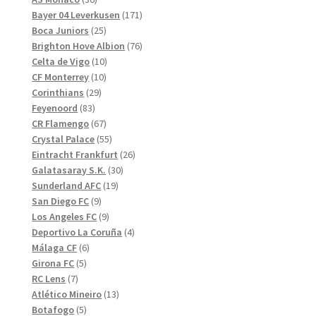
produkter
171
Bayer 04 Leverkusen
171
25
produkter
Boca Juniors
25
produkter
76
Brighton Hove Albion
76
10
produkter
Celta de Vigo
10
10
produkter
CF Monterrey
10
29
produkter
Corinthians
29
83
produkter
Feyenoord
83
produkter
67
CR Flamengo
67
produkter
55
Crystal Palace
55
produkter
26
Eintracht Frankfurt
26
30
produkter
Galatasaray S.K.
30
19
produkter
Sunderland AFC
19
9
produkter
San Diego FC
9
produkter
9
Los Angeles FC
9
produkter
4
Deportivo La Coruña
4
6
produkter
Málaga CF
6
5
produkter
Girona FC
5
7
produkter
RC Lens
7
produkter
13
Atlético Mineiro
13
5
produkter
Botafogo
5