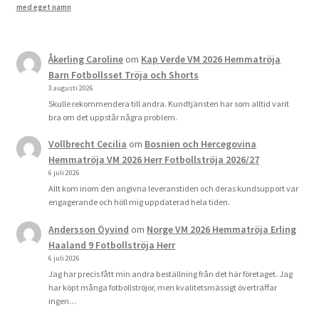
med eget namn
Åkerling Caroline
om
Kap Verde VM 2026 Hemmatröja
Barn Fotbollsset Tröja och Shorts
3 augusti 2026
Skulle rekommendera till andra. Kundtjänsten har som alltid varit
bra om det uppstår några problem.
Vollbrecht Cecilia
om
Bosnien och Hercegovina
Hemmatröja VM 2026 Herr Fotbollströja 2026/27
6 juli 2026
Allt kom inom den angivna leveranstiden och deras kundsupport var
engagerande och höll mig uppdaterad hela tiden.
Andersson Öyvind
om
Norge VM 2026 Hemmatröja Erling
Haaland 9 Fotbollströja Herr
6 juli 2026
Jag har precis fått min andra beställning från det här företaget. Jag
har köpt många fotbollströjor, men kvalitetsmässigt överträffar
ingen…