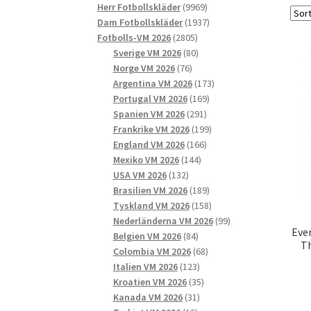
9969
produkter
Herr Fotbollskläder
9969
produkter
1937
Dam Fotbollskläder
1937
2805
produkter
Fotbolls-VM 2026
2805
produkter
80
Sverige VM 2026
80
76
produkter
Norge VM 2026
76
produkter
173
Argentina VM 2026
173
169
produkter
Portugal VM 2026
169
291
produkter
Spanien VM 2026
291
produkter
199
Frankrike VM 2026
199
166
produkter
England VM 2026
166
144
produkter
Mexiko VM 2026
144
132
produkter
USA VM 2026
132
produkter
189
Brasilien VM 2026
189
produkter
158
Tyskland VM 2026
158
produkter
99
Nederländerna VM 2026
99
Eve
84
produkter
Belgien VM 2026
84
Th
produkter
68
Colombia VM 2026
68
123
produkter
Italien VM 2026
123
produkter
35
Kroatien VM 2026
35
31
produkter
Kanada VM 2026
31