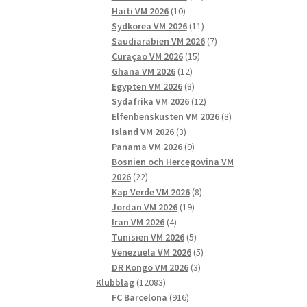
10
produkter
Haiti VM 2026
10
produkter
11
Sydkorea VM 2026
11
produkter
7
Saudiarabien VM 2026
7
15
produkter
Curaçao VM 2026
15
12
produkter
Ghana VM 2026
12
produkter
8
Egypten VM 2026
8
produkter
12
Sydafrika VM 2026
12
produkter
8
Elfenbenskusten VM 2026
8
3
produkter
Island VM 2026
3
produkter
9
Panama VM 2026
9
produkter
Bosnien och Hercegovina VM
22
2026
22
produkter
8
Kap Verde VM 2026
8
19
produkter
Jordan VM 2026
19
4
produkter
Iran VM 2026
4
produkter
5
Tunisien VM 2026
5
produkter
5
Venezuela VM 2026
5
3
produkter
DR Kongo VM 2026
3
12083
produkter
Klubblag
12083
produkter
916
FC Barcelona
916