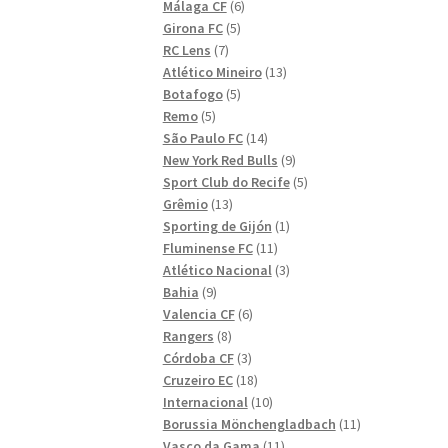
6
produkter
Málaga CF
6
5
produkter
Girona FC
5
7
produkter
RC Lens
7
produkter
13
Atlético Mineiro
13
5
produkter
Botafogo
5
5
produkter
Remo
5
produkter
14
São Paulo FC
14
produkter
9
New York Red Bulls
9
produkter
5
Sport Club do Recife
5
13
produkter
Grêmio
13
produkter
1
Sporting de Gijón
1
11
produkt
Fluminense FC
11
produkter
3
Atlético Nacional
3
9
produkter
Bahia
9
produkter
6
Valencia CF
6
8
produkter
Rangers
8
produkter
3
Córdoba CF
3
produkter
18
Cruzeiro EC
18
produkter
10
Internacional
10
produkter
11
Borussia Mönchengladbach
11
11
produkter
Vasco da Gama
11