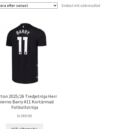
Endast ett sökresultat
rton 2025/26 Tredjetröja Herr
ierno Barry #11 Kortärmad
Fotbollströja
kr
389.00
Den