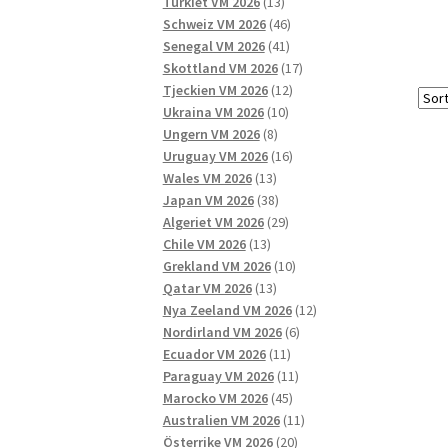
13
produkter
Turkiet VM 2026
13
produkter
46
Schweiz VM 2026
46
41
produkter
Senegal VM 2026
41
produkter
17
Skottland VM 2026
17
12
produkter
Tjeckien VM 2026
12
10
produkter
Ukraina VM 2026
10
8
produkter
Ungern VM 2026
8
produkter
16
Uruguay VM 2026
16
13
produkter
Wales VM 2026
13
produkter
38
Japan VM 2026
38
produkter
29
Algeriet VM 2026
29
13
produkter
Chile VM 2026
13
produkter
10
Grekland VM 2026
10
13
produkter
Qatar VM 2026
13
produkter
12
Nya Zeeland VM 2026
12
6
produkter
Nordirland VM 2026
6
11
produkter
Ecuador VM 2026
11
produkter
11
Paraguay VM 2026
11
45
produkter
Marocko VM 2026
45
produkter
11
Australien VM 2026
11
20
produkter
Österrike VM 2026
20