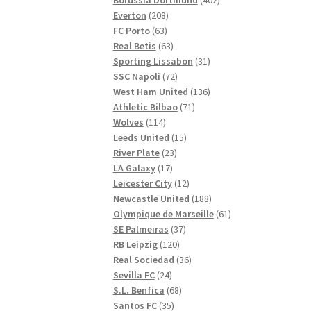
208
produkter
Everton
208
63
produkter
FC Porto
63
produkter
63
Real Betis
63
produkter
31
Sporting Lissabon
31
72
produkter
SSC Napoli
72
produkter
136
West Ham United
136
71
produkter
Athletic Bilbao
71
114
produkter
Wolves
114
produkter
15
Leeds United
15
23
produkter
River Plate
23
17
produkter
LA Galaxy
17
produkter
12
Leicester City
12
produkter
188
Newcastle United
188
produkter
61
Olympique de Marseille
61
37
produkter
SE Palmeiras
37
120
produkter
RB Leipzig
120
produkter
36
Real Sociedad
36
24
produkter
Sevilla FC
24
produkter
68
S.L. Benfica
68
35
produkter
Santos FC
35