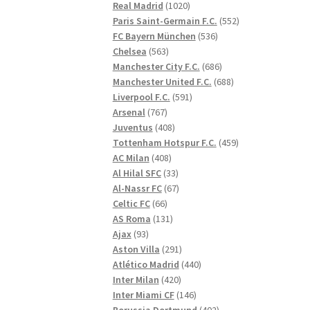
1020
produkter
Real Madrid
1020
produkter
552
Paris Saint-Germain F.C.
552
536
produkter
FC Bayern München
536
563
produkter
Chelsea
563
produkter
686
Manchester City F.C.
686
produkter
688
Manchester United F.C.
688
591
produkter
Liverpool F.C.
591
767
produkter
Arsenal
767
produkter
408
Juventus
408
produkter
459
Tottenham Hotspur F.C.
459
408
produkter
AC Milan
408
produkter
33
Al Hilal SFC
33
produkter
67
Al-Nassr FC
67
66
produkter
Celtic FC
66
produkter
131
AS Roma
131
93
produkter
Ajax
93
produkter
291
Aston Villa
291
produkter
440
Atlético Madrid
440
420
produkter
Inter Milan
420
produkter
146
Inter Miami CF
146
produkter
402
Borussia Dortmund
402