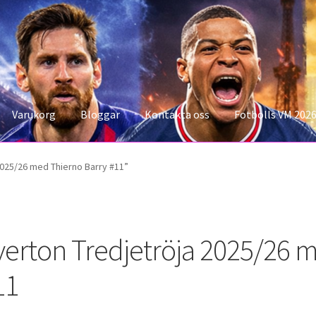
Varukorg
Bloggar
Kontakta oss
Fotbolls VM 202
konto
Storleksguiden
Varukorg
2025/26 med Thierno Barry #11”
verton Tredjetröja 2025/26 
11