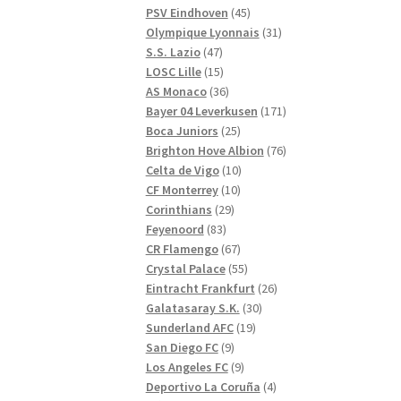
produkter
45
PSV Eindhoven
45
produkter
31
Olympique Lyonnais
31
47
produkter
S.S. Lazio
47
produkter
15
LOSC Lille
15
produkter
36
AS Monaco
36
produkter
171
Bayer 04 Leverkusen
171
25
produkter
Boca Juniors
25
produkter
76
Brighton Hove Albion
76
10
produkter
Celta de Vigo
10
10
produkter
CF Monterrey
10
29
produkter
Corinthians
29
83
produkter
Feyenoord
83
produkter
67
CR Flamengo
67
produkter
55
Crystal Palace
55
produkter
26
Eintracht Frankfurt
26
30
produkter
Galatasaray S.K.
30
19
produkter
Sunderland AFC
19
9
produkter
San Diego FC
9
produkter
9
Los Angeles FC
9
produkter
4
Deportivo La Coruña
4