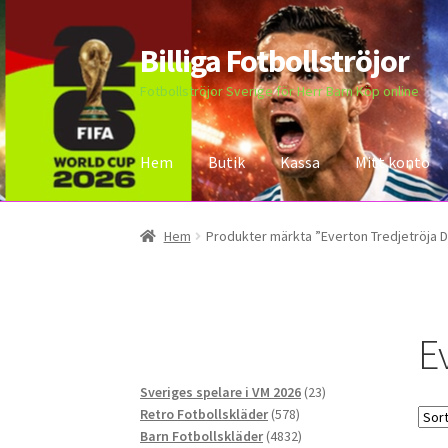
Billiga Fotbollströjor
Hoppa
Hoppa
till
till
Fotbollströjor Sverige för Herr Barn Köp online
navigering
innehåll
Hem
Butik
Kassa
Mitt konto
Hem
Bloggar
Butik
Kassa
Kontakta oss
Mitt 
Hem
Produkter märkta ”Everton Tredjetröja 
E
23
Sveriges spelare i VM 2026
23
578
produkter
Retro Fotbollskläder
578
produkter
4832
Barn Fotbollskläder
4832