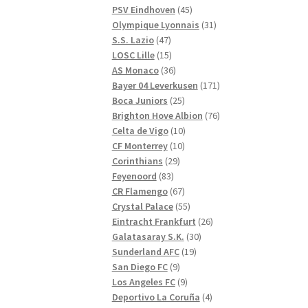
produkter
45
PSV Eindhoven
45
produkter
31
Olympique Lyonnais
31
47
produkter
S.S. Lazio
47
produkter
15
LOSC Lille
15
produkter
36
AS Monaco
36
produkter
171
Bayer 04 Leverkusen
171
25
produkter
Boca Juniors
25
produkter
76
Brighton Hove Albion
76
10
produkter
Celta de Vigo
10
10
produkter
CF Monterrey
10
29
produkter
Corinthians
29
83
produkter
Feyenoord
83
produkter
67
CR Flamengo
67
produkter
55
Crystal Palace
55
produkter
26
Eintracht Frankfurt
26
30
produkter
Galatasaray S.K.
30
19
produkter
Sunderland AFC
19
9
produkter
San Diego FC
9
produkter
9
Los Angeles FC
9
produkter
4
Deportivo La Coruña
4