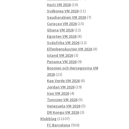
10
produkter
Haiti VM 2026
10
produkter
11
Sydkorea VM 2026
11
produkter
7
Saudiarabien VM 2026
7
15
produkter
Curaçao VM 2026
15
12
produkter
Ghana VM 2026
12
produkter
8
Egypten VM 2026
8
produkter
12
Sydafrika VM 2026
12
produkter
8
Elfenbenskusten VM 2026
8
3
produkter
Island VM 2026
3
produkter
9
Panama VM 2026
9
produkter
Bosnien och Hercegovina VM
22
2026
22
produkter
8
Kap Verde VM 2026
8
19
produkter
Jordan VM 2026
19
4
produkter
Iran VM 2026
4
produkter
5
Tunisien VM 2026
5
produkter
5
Venezuela VM 2026
5
3
produkter
DR Kongo VM 2026
3
12107
produkter
Klubblag
12107
produkter
916
FC Barcelona
916