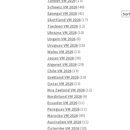
13
produkter
Turkiet VM 2026
13
produkter
46
Schweiz VM 2026
46
41
produkter
Senegal VM 2026
41
produkter
17
Skottland VM 2026
17
12
produkter
Tjeckien VM 2026
12
10
produkter
Ukraina VM 2026
10
8
produkter
Ungern VM 2026
8
produkter
16
Uruguay VM 2026
16
13
produkter
Wales VM 2026
13
produkter
38
Japan VM 2026
38
produkter
29
Algeriet VM 2026
29
13
produkter
Chile VM 2026
13
produkter
10
Grekland VM 2026
10
13
produkter
Qatar VM 2026
13
produkter
12
Nya Zeeland VM 2026
12
6
produkter
Nordirland VM 2026
6
11
produkter
Ecuador VM 2026
11
produkter
11
Paraguay VM 2026
11
45
produkter
Marocko VM 2026
45
produkter
11
Australien VM 2026
11
20
produkter
Österrike VM 2026
20