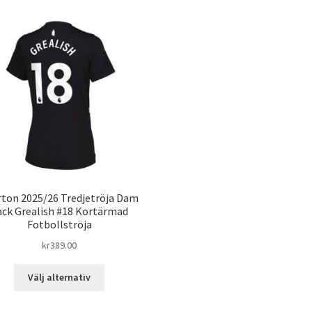
rton 2025/26 Tredjetröja Dam
ack Grealish #18 Kortärmad
Fotbollströja
kr
389.00
Den
Välj alternativ
här
produkten