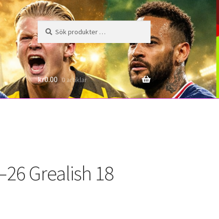
Sök
Sök
efter:
6
kr
0.00
0 artiklar
–26 Grealish 18