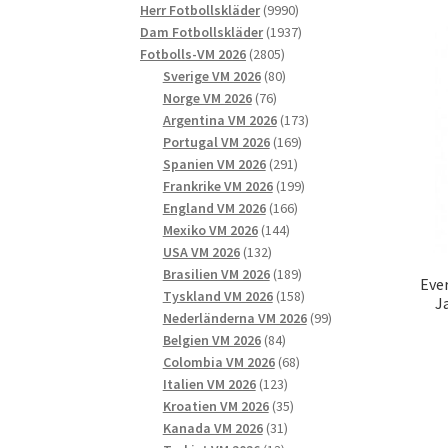
9990
produkter
Herr Fotbollskläder
9990
produkter
1937
Dam Fotbollskläder
1937
2805
produkter
Fotbolls-VM 2026
2805
produkter
80
Sverige VM 2026
80
76
produkter
Norge VM 2026
76
produkter
173
Argentina VM 2026
173
169
produkter
Portugal VM 2026
169
291
produkter
Spanien VM 2026
291
produkter
199
Frankrike VM 2026
199
166
produkter
England VM 2026
166
144
produkter
Mexiko VM 2026
144
132
produkter
USA VM 2026
132
produkter
189
Brasilien VM 2026
189
Eve
produkter
158
Tyskland VM 2026
158
J
produkter
99
Nederländerna VM 2026
99
84
produkter
Belgien VM 2026
84
produkter
68
Colombia VM 2026
68
123
produkter
Italien VM 2026
123
produkter
35
Kroatien VM 2026
35
31
produkter
Kanada VM 2026
31