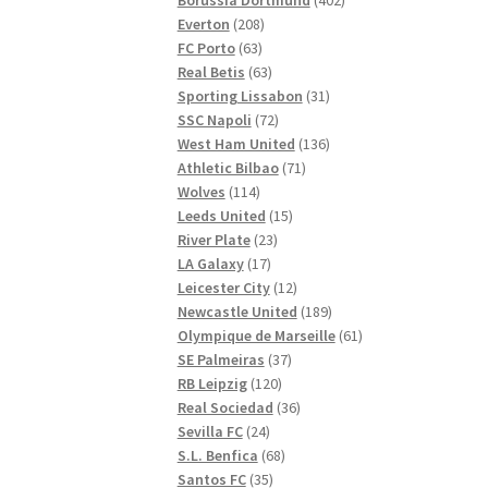
208
produkter
Everton
208
63
produkter
FC Porto
63
produkter
63
Real Betis
63
produkter
31
Sporting Lissabon
31
72
produkter
SSC Napoli
72
produkter
136
West Ham United
136
71
produkter
Athletic Bilbao
71
114
produkter
Wolves
114
produkter
15
Leeds United
15
23
produkter
River Plate
23
17
produkter
LA Galaxy
17
produkter
12
Leicester City
12
produkter
189
Newcastle United
189
produkter
61
Olympique de Marseille
61
37
produkter
SE Palmeiras
37
120
produkter
RB Leipzig
120
produkter
36
Real Sociedad
36
24
produkter
Sevilla FC
24
produkter
68
S.L. Benfica
68
35
produkter
Santos FC
35