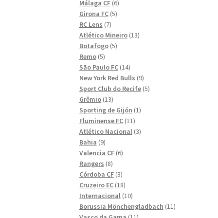
6
produkter
Málaga CF
6
5
produkter
Girona FC
5
7
produkter
RC Lens
7
produkter
13
Atlético Mineiro
13
5
produkter
Botafogo
5
5
produkter
Remo
5
produkter
14
São Paulo FC
14
produkter
9
New York Red Bulls
9
produkter
5
Sport Club do Recife
5
13
produkter
Grêmio
13
produkter
1
Sporting de Gijón
1
11
produkt
Fluminense FC
11
produkter
3
Atlético Nacional
3
9
produkter
Bahia
9
produkter
6
Valencia CF
6
8
produkter
Rangers
8
produkter
3
Córdoba CF
3
produkter
18
Cruzeiro EC
18
produkter
10
Internacional
10
produkter
11
Borussia Mönchengladbach
11
11
produkter
Vasco da Gama
11