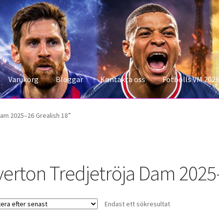
Varukorg
Bloggar
Kontakta oss
Fotbolls VM 202
konto
Storleksguiden
Varukorg
Dam 2025–26 Grealish 18”
verton Tredjetröja Dam 2025
Endast ett sökresultat