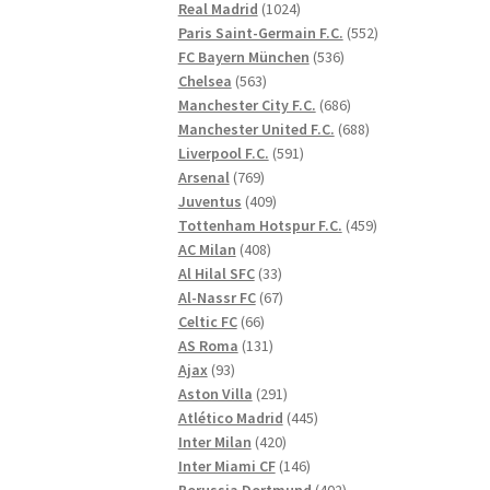
1024
produkter
Real Madrid
1024
produkter
552
Paris Saint-Germain F.C.
552
536
produkter
FC Bayern München
536
563
produkter
Chelsea
563
produkter
686
Manchester City F.C.
686
produkter
688
Manchester United F.C.
688
591
produkter
Liverpool F.C.
591
769
produkter
Arsenal
769
produkter
409
Juventus
409
produkter
459
Tottenham Hotspur F.C.
459
408
produkter
AC Milan
408
produkter
33
Al Hilal SFC
33
produkter
67
Al-Nassr FC
67
66
produkter
Celtic FC
66
produkter
131
AS Roma
131
93
produkter
Ajax
93
produkter
291
Aston Villa
291
produkter
445
Atlético Madrid
445
420
produkter
Inter Milan
420
produkter
146
Inter Miami CF
146
produkter
402
Borussia Dortmund
402