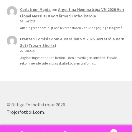
Carlström Majda
om
Argentina Hemmatröja VM 2026 Herr
Lionel Messi #10 Kortärmad Fotbollströja
26 juni 2026
Allt fungerade smidigt och leveranstiden var 12 dagar, inga klagomål.
Franzen Tomislav
om
Australien VM 2026 Bortatröja Barn
Set (Tröja + Shorts)
26 juni 2026
Jag har inget annat än beröm – den är verkligen utmärkt. En vän
rekommenderade att jag skulle köpa en uniform…
© Billiga Fotbollströjor 2026
Trojorfotboll.com
.