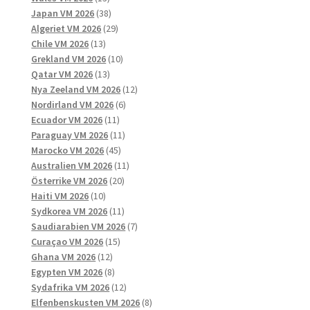
produkter
38
Japan VM 2026
38
produkter
29
Algeriet VM 2026
29
13
produkter
Chile VM 2026
13
produkter
10
Grekland VM 2026
10
13
produkter
Qatar VM 2026
13
produkter
12
Nya Zeeland VM 2026
12
6
produkter
Nordirland VM 2026
6
11
produkter
Ecuador VM 2026
11
produkter
11
Paraguay VM 2026
11
45
produkter
Marocko VM 2026
45
produkter
11
Australien VM 2026
11
20
produkter
Österrike VM 2026
20
10
produkter
Haiti VM 2026
10
produkter
11
Sydkorea VM 2026
11
produkter
7
Saudiarabien VM 2026
7
15
produkter
Curaçao VM 2026
15
12
produkter
Ghana VM 2026
12
produkter
8
Egypten VM 2026
8
produkter
12
Sydafrika VM 2026
12
produkter
8
Elfenbenskusten VM 2026
8