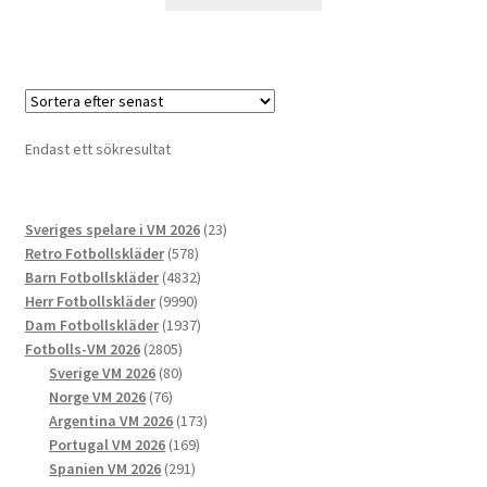
här
produkten
har
flera
varianter.
De
Endast ett sökresultat
olika
alternativen
kan
23
Sveriges spelare i VM 2026
23
väljas
578
produkter
Retro Fotbollskläder
578
på
produkter
4832
Barn Fotbollskläder
4832
produktsidan
9990
produkter
Herr Fotbollskläder
9990
produkter
1937
Dam Fotbollskläder
1937
2805
produkter
Fotbolls-VM 2026
2805
produkter
80
Sverige VM 2026
80
76
produkter
Norge VM 2026
76
produkter
173
Argentina VM 2026
173
169
produkter
Portugal VM 2026
169
291
produkter
Spanien VM 2026
291