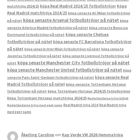
köpa Real Madrid 2024/25 fotbollströjor
Köpa
matchtröja 2024/25
Real Madrid matchtröja 2024/25
köpa senaste AC Milan fotbollströjor
köpa senaste Arsenal fotbollströjor på nätet
på nätet
köpa
senaste Atletico Madrid fotbollströjor på nätet
köpa senaste Borussia
köpa senaste Chelsea
Dortmund fotbollströjor på nätet
fotbollströjor på nätet
köpa senaste FC Barcelona fotbollströjor
på nätet
köpa senaste Inter Milan fotbollströjor på nätet
köpa senaste
Juventus fotbollströjor på nätet
köpa senaste Liverpool fotbollströjor på
köpa senaste Manchester City fotbollströjor på nätet
nätet
köpa senaste Manchester United fotbollströjor på nätet
köpa
köpa senaste Real
senaste Paris Saint-Germain fotbollströjor på nätet
Madrid fotbollströjor på nätet
köpa senaste Tottenham Hotspur
fotbollströjor på nätet
köpa Tottenham Hotspur 2024/25 fotbollströjor
Köpa Tottenham Hotspur matchtröja 2024/25
Nederländerna tröja billigt
Real Madrid tröja 2024
Real Madrid tröja
Nederländerna tröja med eget namn
med eget namn
Åkerling Caroline
om
Kap Verde VM 2026 Hemmatröja