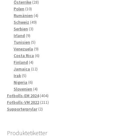
produkter
28
Österrike
28
10
produkter
Polen
10
produkter
4
Rumänien
4
49
produkter
Schweiz
49
3
produkter
Serbien
3
9
produkter
Irland
9
produkter
5
Tunisien
5
produkter
9
Venezuela
9
produkter
6
Costa Rica
6
4
produkter
Finland
4
produkter
12
Jamaica
12
5
produkter
Irak
5
produkter
6
Nigeria
6
produkter
4
Slovenien
4
produkter
404
Fotbolls-EM 2024
404
produkter
211
Fotbolls-VM 2022
211
2
produkter
Supporterprylar
2
produkter
Produktetiketter