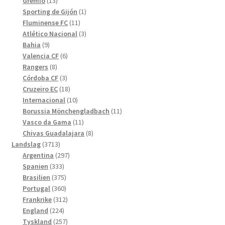
13
produkter
Grêmio
13
produkter
1
Sporting de Gijón
1
11
produkt
Fluminense FC
11
produkter
3
Atlético Nacional
3
9
produkter
Bahia
9
produkter
6
Valencia CF
6
8
produkter
Rangers
8
produkter
3
Córdoba CF
3
produkter
18
Cruzeiro EC
18
produkter
10
Internacional
10
produkter
11
Borussia Mönchengladbach
11
11
produkter
Vasco da Gama
11
produkter
8
Chivas Guadalajara
8
3713
produkter
Landslag
3713
produkter
297
Argentina
297
333
produkter
Spanien
333
produkter
375
Brasilien
375
produkter
360
Portugal
360
produkter
312
Frankrike
312
224
produkter
England
224
produkter
257
Tyskland
257