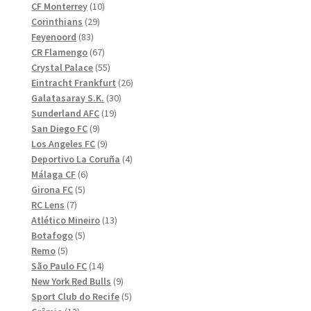
10
produkter
CF Monterrey
10
29
produkter
Corinthians
29
83
produkter
Feyenoord
83
produkter
67
CR Flamengo
67
produkter
55
Crystal Palace
55
produkter
26
Eintracht Frankfurt
26
30
produkter
Galatasaray S.K.
30
19
produkter
Sunderland AFC
19
9
produkter
San Diego FC
9
produkter
9
Los Angeles FC
9
produkter
4
Deportivo La Coruña
4
6
produkter
Málaga CF
6
5
produkter
Girona FC
5
7
produkter
RC Lens
7
produkter
13
Atlético Mineiro
13
5
produkter
Botafogo
5
5
produkter
Remo
5
produkter
14
São Paulo FC
14
produkter
9
New York Red Bulls
9
produkter
5
Sport Club do Recife
5