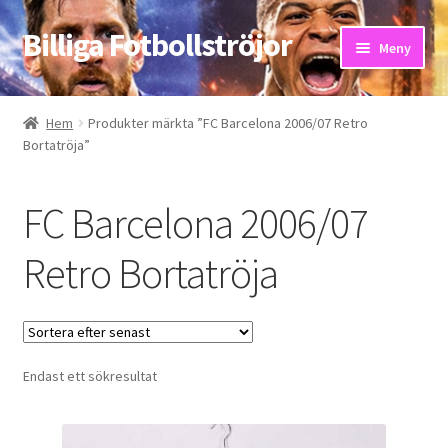
Billiga Fotbollströjor
Hoppa
Hoppa
Meny
till
till
navigering
innehåll
Hem
Hem
Produkter märkta ”FC Barcelona 2006/07 Retro
Bortatröja”
Bloggar
Butik
FC Barcelona 2006/07
Kassa
Retro Bortatröja
Kontakta oss
Mitt konto
Endast ett sökresultat
Storleksguiden