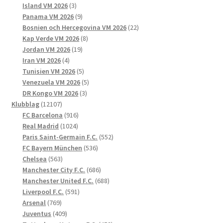
3
produkter
Island VM 2026
3
produkter
9
Panama VM 2026
9
produkter
22
Bosnien och Hercegovina VM 2026
22
8
produkter
Kap Verde VM 2026
8
19
produkter
Jordan VM 2026
19
4
produkter
Iran VM 2026
4
produkter
5
Tunisien VM 2026
5
produkter
5
Venezuela VM 2026
5
3
produkter
DR Kongo VM 2026
3
12107
produkter
Klubblag
12107
produkter
916
FC Barcelona
916
1024
produkter
Real Madrid
1024
produkter
552
Paris Saint-Germain F.C.
552
536
produkter
FC Bayern München
536
563
produkter
Chelsea
563
produkter
686
Manchester City F.C.
686
produkter
688
Manchester United F.C.
688
591
produkter
Liverpool F.C.
591
769
produkter
Arsenal
769
produkter
409
Juventus
409