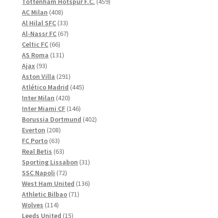
produkter
459
Tottenham Hotspur F.C.
459
408
produkter
AC Milan
408
produkter
33
Al Hilal SFC
33
produkter
67
Al-Nassr FC
67
66
produkter
Celtic FC
66
produkter
131
AS Roma
131
93
produkter
Ajax
93
produkter
291
Aston Villa
291
produkter
445
Atlético Madrid
445
420
produkter
Inter Milan
420
produkter
146
Inter Miami CF
146
produkter
402
Borussia Dortmund
402
208
produkter
Everton
208
63
produkter
FC Porto
63
produkter
63
Real Betis
63
produkter
31
Sporting Lissabon
31
72
produkter
SSC Napoli
72
produkter
136
West Ham United
136
71
produkter
Athletic Bilbao
71
114
produkter
Wolves
114
produkter
15
Leeds United
15