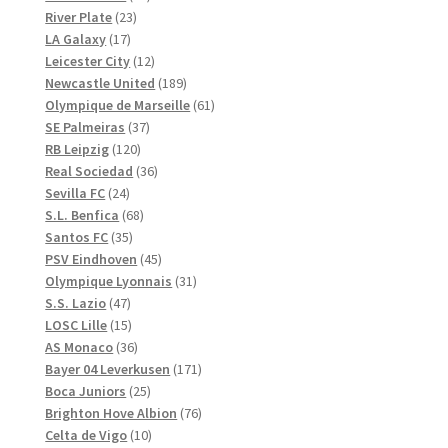
23
produkter
River Plate
23
17
produkter
LA Galaxy
17
produkter
12
Leicester City
12
produkter
189
Newcastle United
189
produkter
61
Olympique de Marseille
61
37
produkter
SE Palmeiras
37
120
produkter
RB Leipzig
120
produkter
36
Real Sociedad
36
24
produkter
Sevilla FC
24
produkter
68
S.L. Benfica
68
35
produkter
Santos FC
35
produkter
45
PSV Eindhoven
45
produkter
31
Olympique Lyonnais
31
47
produkter
S.S. Lazio
47
produkter
15
LOSC Lille
15
produkter
36
AS Monaco
36
produkter
171
Bayer 04 Leverkusen
171
25
produkter
Boca Juniors
25
produkter
76
Brighton Hove Albion
76
10
produkter
Celta de Vigo
10