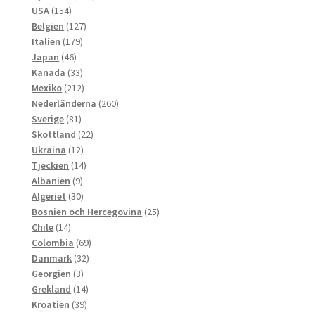
154
produkter
USA
154
produkter
127
Belgien
127
179
produkter
Italien
179
46
produkter
Japan
46
produkter
33
Kanada
33
produkter
212
Mexiko
212
produkter
260
Nederländerna
260
81
produkter
Sverige
81
produkter
22
Skottland
22
12
produkter
Ukraina
12
produkter
14
Tjeckien
14
9
produkter
Albanien
9
produkter
30
Algeriet
30
produkter
25
Bosnien och Hercegovina
25
14
produkter
Chile
14
produkter
69
Colombia
69
32
produkter
Danmark
32
3
produkter
Georgien
3
produkter
14
Grekland
14
39
produkter
Kroatien
39