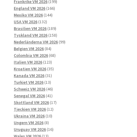
produkter
199
Frankrike VM 2026
199
166
produkter
England VM 2026
166
144
produkter
Mexiko VM 2026
144
132
produkter
USA VM 2026
132
produkter
189
Brasilien VM 2026
189
produkter
158
Tyskland VM 2026
158
produkter
99
Nederländerna VM 2026
99
84
produkter
Belgien VM 2026
84
produkter
68
Colombia VM 2026
68
123
produkter
Italien VM 2026
123
produkter
35
Kroatien VM 2026
35
31
produkter
Kanada VM 2026
31
13
produkter
Turkiet VM 2026
13
produkter
46
Schweiz VM 2026
46
41
produkter
Senegal VM 2026
41
produkter
17
Skottland VM 2026
17
12
produkter
Tjeckien VM 2026
12
10
produkter
Ukraina VM 2026
10
8
produkter
Ungern VM 2026
8
produkter
16
Uruguay VM 2026
16
13
produkter
Wales VM 2026
13