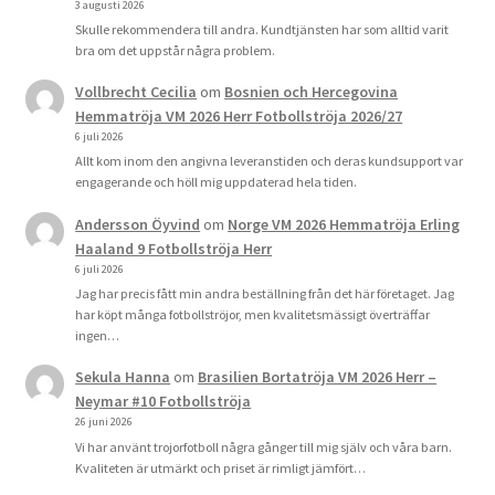
3 augusti 2026
Skulle rekommendera till andra. Kundtjänsten har som alltid varit
bra om det uppstår några problem.
Vollbrecht Cecilia
om
Bosnien och Hercegovina
Hemmatröja VM 2026 Herr Fotbollströja 2026/27
6 juli 2026
Allt kom inom den angivna leveranstiden och deras kundsupport var
engagerande och höll mig uppdaterad hela tiden.
Andersson Öyvind
om
Norge VM 2026 Hemmatröja Erling
Haaland 9 Fotbollströja Herr
6 juli 2026
Jag har precis fått min andra beställning från det här företaget. Jag
har köpt många fotbollströjor, men kvalitetsmässigt överträffar
ingen…
Sekula Hanna
om
Brasilien Bortatröja VM 2026 Herr –
Neymar #10 Fotbollströja
26 juni 2026
Vi har använt trojorfotboll några gånger till mig själv och våra barn.
Kvaliteten är utmärkt och priset är rimligt jämfört…