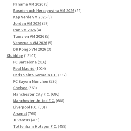
produkter
9
Panama VM 2026
9
produkter
22
Bosnien och Hercegovina VM 2026
22
8
produkter
Kap Verde VM 2026
8
19
produkter
Jordan VM 2026
19
4
produkter
Iran VM 2026
4
produkter
5
Tunisien VM 2026
5
produkter
5
Venezuela VM 2026
5
3
produkter
DR Kongo VM 2026
3
12107
produkter
Klubblag
12107
produkter
916
FC Barcelona
916
1024
produkter
Real Madrid
1024
produkter
552
Paris Saint-Germain F.C.
552
536
produkter
FC Bayern München
536
563
produkter
Chelsea
563
produkter
686
Manchester City F.C.
686
produkter
688
Manchester United F.C.
688
591
produkter
Liverpool F.C.
591
769
produkter
Arsenal
769
produkter
409
Juventus
409
produkter
459
Tottenham Hotspur F.C.
459