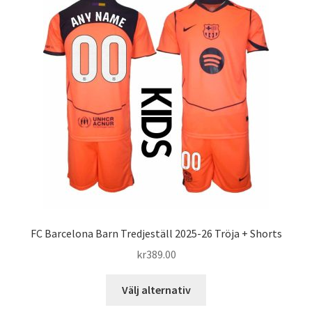
Varukorg
FC Barcelona Barn Tredjeställ 2025-26 Tröja + Shorts
kr
389.00
Den
Välj alternativ
här