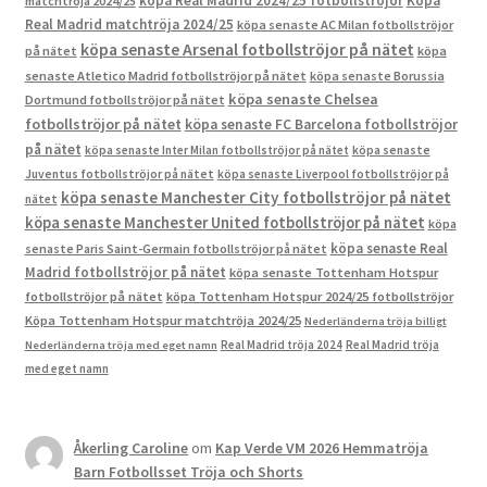
köpa Real Madrid 2024/25 fotbollströjor
Köpa
matchtröja 2024/25
Real Madrid matchtröja 2024/25
köpa senaste AC Milan fotbollströjor
köpa senaste Arsenal fotbollströjor på nätet
på nätet
köpa
senaste Atletico Madrid fotbollströjor på nätet
köpa senaste Borussia
köpa senaste Chelsea
Dortmund fotbollströjor på nätet
fotbollströjor på nätet
köpa senaste FC Barcelona fotbollströjor
på nätet
köpa senaste Inter Milan fotbollströjor på nätet
köpa senaste
Juventus fotbollströjor på nätet
köpa senaste Liverpool fotbollströjor på
köpa senaste Manchester City fotbollströjor på nätet
nätet
köpa senaste Manchester United fotbollströjor på nätet
köpa
köpa senaste Real
senaste Paris Saint-Germain fotbollströjor på nätet
Madrid fotbollströjor på nätet
köpa senaste Tottenham Hotspur
fotbollströjor på nätet
köpa Tottenham Hotspur 2024/25 fotbollströjor
Köpa Tottenham Hotspur matchtröja 2024/25
Nederländerna tröja billigt
Real Madrid tröja 2024
Real Madrid tröja
Nederländerna tröja med eget namn
med eget namn
Åkerling Caroline
om
Kap Verde VM 2026 Hemmatröja
Barn Fotbollsset Tröja och Shorts