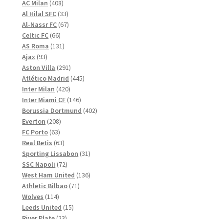
408
produkter
AC Milan
408
produkter
33
Al Hilal SFC
33
produkter
67
Al-Nassr FC
67
66
produkter
Celtic FC
66
produkter
131
AS Roma
131
93
produkter
Ajax
93
produkter
291
Aston Villa
291
produkter
445
Atlético Madrid
445
420
produkter
Inter Milan
420
produkter
146
Inter Miami CF
146
produkter
402
Borussia Dortmund
402
208
produkter
Everton
208
63
produkter
FC Porto
63
produkter
63
Real Betis
63
produkter
31
Sporting Lissabon
31
72
produkter
SSC Napoli
72
produkter
136
West Ham United
136
71
produkter
Athletic Bilbao
71
114
produkter
Wolves
114
produkter
15
Leeds United
15
23
produkter
River Plate
23