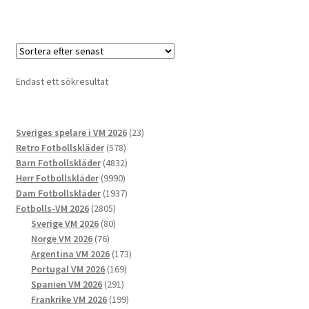
produkten
har
flera
varianter.
De
Endast ett sökresultat
olika
alternativen
kan
23
Sveriges spelare i VM 2026
23
väljas
578
produkter
Retro Fotbollskläder
578
på
produkter
4832
Barn Fotbollskläder
4832
produktsidan
9990
produkter
Herr Fotbollskläder
9990
produkter
1937
Dam Fotbollskläder
1937
2805
produkter
Fotbolls-VM 2026
2805
produkter
80
Sverige VM 2026
80
76
produkter
Norge VM 2026
76
produkter
173
Argentina VM 2026
173
169
produkter
Portugal VM 2026
169
291
produkter
Spanien VM 2026
291
produkter
199
Frankrike VM 2026
199