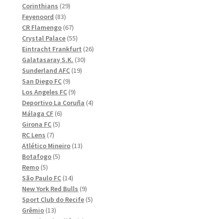
29
produkter
Corinthians
29
83
produkter
Feyenoord
83
produkter
67
CR Flamengo
67
produkter
55
Crystal Palace
55
produkter
26
Eintracht Frankfurt
26
30
produkter
Galatasaray S.K.
30
19
produkter
Sunderland AFC
19
9
produkter
San Diego FC
9
produkter
9
Los Angeles FC
9
produkter
4
Deportivo La Coruña
4
6
produkter
Málaga CF
6
5
produkter
Girona FC
5
7
produkter
RC Lens
7
produkter
13
Atlético Mineiro
13
5
produkter
Botafogo
5
5
produkter
Remo
5
produkter
14
São Paulo FC
14
produkter
9
New York Red Bulls
9
produkter
5
Sport Club do Recife
5
13
produkter
Grêmio
13