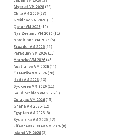
Japan VM 2026
38
produkter
29
Algeriet VM 2026
29
13
produkter
Chile VM 2026
13
produkter
10
Grekland VM 2026
10
13
produkter
Qatar VM 2026
13
produkter
12
Nya Zeeland VM 2026
12
6
produkter
Nordirland VM 2026
6
11
produkter
Ecuador VM 2026
11
produkter
11
Paraguay VM 2026
11
45
produkter
Marocko VM 2026
45
produkter
11
Australien VM 2026
11
20
produkter
Österrike VM 2026
20
10
produkter
Haiti VM 2026
10
produkter
11
Sydkorea VM 2026
11
produkter
7
Saudiarabien VM 2026
7
15
produkter
Curaçao VM 2026
15
12
produkter
Ghana VM 2026
12
produkter
8
Egypten VM 2026
8
produkter
12
Sydafrika VM 2026
12
produkter
8
Elfenbenskusten VM 2026
8
3
produkter
Island VM 2026
3