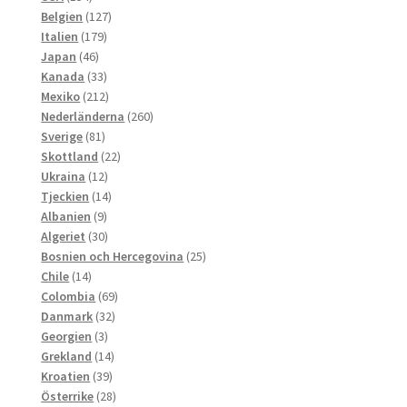
produkter
127
Belgien
127
179
produkter
Italien
179
46
produkter
Japan
46
produkter
33
Kanada
33
produkter
212
Mexiko
212
produkter
260
Nederländerna
260
81
produkter
Sverige
81
produkter
22
Skottland
22
12
produkter
Ukraina
12
produkter
14
Tjeckien
14
9
produkter
Albanien
9
produkter
30
Algeriet
30
produkter
25
Bosnien och Hercegovina
25
14
produkter
Chile
14
produkter
69
Colombia
69
32
produkter
Danmark
32
3
produkter
Georgien
3
produkter
14
Grekland
14
39
produkter
Kroatien
39
produkter
28
Österrike
28