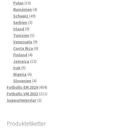
10
produkter
Polen
10
produkter
4
Rumänien
4
49
produkter
Schweiz
49
3
produkter
Serbien
3
9
produkter
Irland
9
produkter
5
Tunisien
5
produkter
9
Venezuela
9
produkter
6
Costa Rica
6
4
produkter
Finland
4
produkter
12
Jamaica
12
5
produkter
Irak
5
produkter
6
Nigeria
6
produkter
4
Slovenien
4
produkter
404
Fotbolls-EM 2024
404
produkter
211
Fotbolls-VM 2022
211
2
produkter
Supporterprylar
2
produkter
Produktetiketter