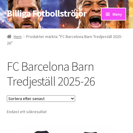
Billiga Fotbollströjor
Hoppa
Hoppa
Meny
till
till
navigering
innehåll
Hem
Hem
Produkter märkta ”FC Barcelona Barn Tredjeställ 2025-
26”
Bloggar
Butik
FC Barcelona Barn
Kassa
Tredjeställ 2025-26
Kontakta oss
Mitt konto
Endast ett sökresultat
Storleksguiden