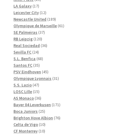
17
produkter
LA Galaxy
17
produkter
12
Leicester City
12
produkter
189
Newcastle United
189
produkter
61
Olympique de Marseille
61
37
produkter
SE Palmeiras
37
120
produkter
RB Leipzig
120
produkter
36
Real Sociedad
36
24
produkter
Sevilla FC
24
produkter
68
S.L. Benfica
68
35
produkter
Santos FC
35
produkter
45
PSV Eindhoven
45
produkter
31
Olympique Lyonnais
31
47
produkter
S.S. Lazio
47
produkter
15
LOSC Lille
15
produkter
36
AS Monaco
36
produkter
171
Bayer 04 Leverkusen
171
25
produkter
Boca Juniors
25
produkter
76
Brighton Hove Albion
76
10
produkter
Celta de Vigo
10
10
produkter
CF Monterrey
10