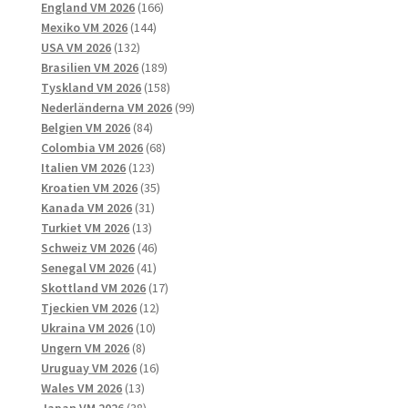
166
produkter
England VM 2026
166
144
produkter
Mexiko VM 2026
144
132
produkter
USA VM 2026
132
produkter
189
Brasilien VM 2026
189
produkter
158
Tyskland VM 2026
158
produkter
99
Nederländerna VM 2026
99
84
produkter
Belgien VM 2026
84
produkter
68
Colombia VM 2026
68
123
produkter
Italien VM 2026
123
produkter
35
Kroatien VM 2026
35
31
produkter
Kanada VM 2026
31
13
produkter
Turkiet VM 2026
13
produkter
46
Schweiz VM 2026
46
41
produkter
Senegal VM 2026
41
produkter
17
Skottland VM 2026
17
12
produkter
Tjeckien VM 2026
12
10
produkter
Ukraina VM 2026
10
8
produkter
Ungern VM 2026
8
produkter
16
Uruguay VM 2026
16
13
produkter
Wales VM 2026
13
produkter
38