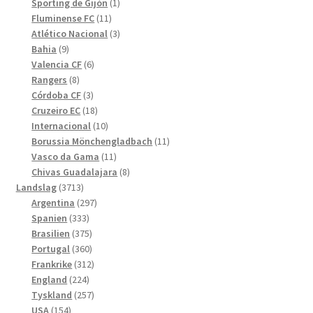
produkter
1
Sporting de Gijón
1
11
produkt
Fluminense FC
11
produkter
3
Atlético Nacional
3
9
produkter
Bahia
9
produkter
6
Valencia CF
6
8
produkter
Rangers
8
produkter
3
Córdoba CF
3
produkter
18
Cruzeiro EC
18
produkter
10
Internacional
10
produkter
11
Borussia Mönchengladbach
11
11
produkter
Vasco da Gama
11
produkter
8
Chivas Guadalajara
8
3713
produkter
Landslag
3713
produkter
297
Argentina
297
333
produkter
Spanien
333
produkter
375
Brasilien
375
produkter
360
Portugal
360
produkter
312
Frankrike
312
224
produkter
England
224
produkter
257
Tyskland
257
154
produkter
USA
154