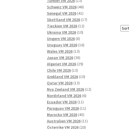
13
produkter
Turkiet VM 2026
13
produkter
46
Schweiz VM 2026
46
41
produkter
Senegal VM 2026
41
produkter
17
Skottland VM 2026
17
12
produkter
Tjeckien VM 2026
12
10
produkter
Ukraina VM 2026
10
8
produkter
Ungern VM 2026
8
produkter
16
Uruguay VM 2026
16
13
produkter
Wales VM 2026
13
produkter
38
Japan VM 2026
38
produkter
29
Algeriet VM 2026
29
13
produkter
Chile VM 2026
13
produkter
10
Grekland VM 2026
10
13
produkter
Qatar VM 2026
13
produkter
12
Nya Zeeland VM 2026
12
6
produkter
Nordirland VM 2026
6
11
produkter
Ecuador VM 2026
11
produkter
11
Paraguay VM 2026
11
45
produkter
Marocko VM 2026
45
produkter
11
Australien VM 2026
11
20
produkter
Österrike VM 2026
20