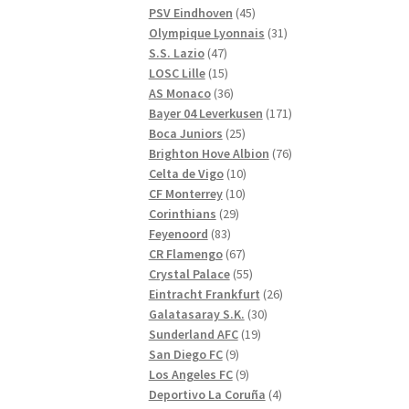
produkter
45
PSV Eindhoven
45
produkter
31
Olympique Lyonnais
31
47
produkter
S.S. Lazio
47
produkter
15
LOSC Lille
15
produkter
36
AS Monaco
36
produkter
171
Bayer 04 Leverkusen
171
25
produkter
Boca Juniors
25
produkter
76
Brighton Hove Albion
76
10
produkter
Celta de Vigo
10
10
produkter
CF Monterrey
10
29
produkter
Corinthians
29
83
produkter
Feyenoord
83
produkter
67
CR Flamengo
67
produkter
55
Crystal Palace
55
produkter
26
Eintracht Frankfurt
26
30
produkter
Galatasaray S.K.
30
19
produkter
Sunderland AFC
19
9
produkter
San Diego FC
9
produkter
9
Los Angeles FC
9
produkter
4
Deportivo La Coruña
4