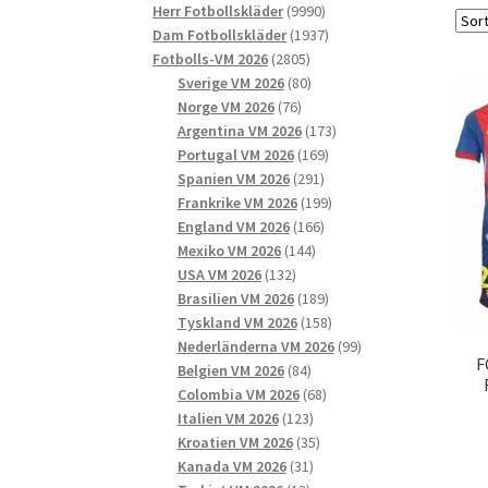
9990
produkter
Herr Fotbollskläder
9990
produkter
1937
Dam Fotbollskläder
1937
2805
produkter
Fotbolls-VM 2026
2805
produkter
80
Sverige VM 2026
80
76
produkter
Norge VM 2026
76
produkter
173
Argentina VM 2026
173
169
produkter
Portugal VM 2026
169
291
produkter
Spanien VM 2026
291
produkter
199
Frankrike VM 2026
199
166
produkter
England VM 2026
166
144
produkter
Mexiko VM 2026
144
132
produkter
USA VM 2026
132
produkter
189
Brasilien VM 2026
189
produkter
158
Tyskland VM 2026
158
produkter
99
Nederländerna VM 2026
99
F
84
produkter
Belgien VM 2026
84
produkter
68
Colombia VM 2026
68
123
produkter
Italien VM 2026
123
produkter
35
Kroatien VM 2026
35
31
produkter
Kanada VM 2026
31