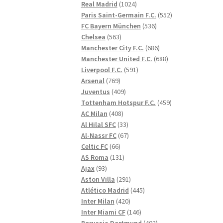
1024
produkter
Real Madrid
1024
produkter
552
Paris Saint-Germain F.C.
552
536
produkter
FC Bayern München
536
563
produkter
Chelsea
563
produkter
686
Manchester City F.C.
686
produkter
688
Manchester United F.C.
688
591
produkter
Liverpool F.C.
591
769
produkter
Arsenal
769
produkter
409
Juventus
409
produkter
459
Tottenham Hotspur F.C.
459
408
produkter
AC Milan
408
produkter
33
Al Hilal SFC
33
produkter
67
Al-Nassr FC
67
66
produkter
Celtic FC
66
produkter
131
AS Roma
131
93
produkter
Ajax
93
produkter
291
Aston Villa
291
produkter
445
Atlético Madrid
445
420
produkter
Inter Milan
420
produkter
146
Inter Miami CF
146
produkter
402
Borussia Dortmund
402