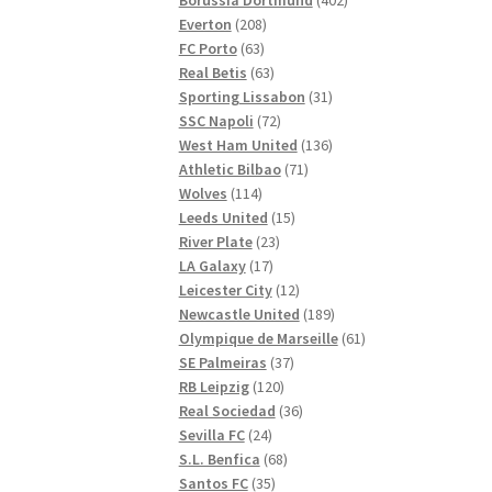
208
produkter
Everton
208
63
produkter
FC Porto
63
produkter
63
Real Betis
63
produkter
31
Sporting Lissabon
31
72
produkter
SSC Napoli
72
produkter
136
West Ham United
136
71
produkter
Athletic Bilbao
71
114
produkter
Wolves
114
produkter
15
Leeds United
15
23
produkter
River Plate
23
17
produkter
LA Galaxy
17
produkter
12
Leicester City
12
produkter
189
Newcastle United
189
produkter
61
Olympique de Marseille
61
37
produkter
SE Palmeiras
37
120
produkter
RB Leipzig
120
produkter
36
Real Sociedad
36
24
produkter
Sevilla FC
24
produkter
68
S.L. Benfica
68
35
produkter
Santos FC
35