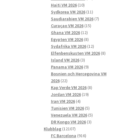
10
produkter
Haiti VM 2026
10
produkter
11
Sydkorea VM 2026
11
produkter
7
Saudiarabien VM 2026
7
15
produkter
Curaçao VM 2026
15
12
produkter
Ghana VM 2026
12
produkter
8
Egypten VM 2026
8
produkter
12
Sydafrika VM 2026
12
produkter
8
Elfenbenskusten VM 2026
8
3
produkter
Island VM 2026
3
produkter
9
Panama VM 2026
9
produkter
Bosnien och Hercegovina VM
22
2026
22
produkter
8
Kap Verde VM 2026
8
19
produkter
Jordan VM 2026
19
4
produkter
Iran VM 2026
4
produkter
5
Tunisien VM 2026
5
produkter
5
Venezuela VM 2026
5
3
produkter
DR Kongo VM 2026
3
12107
produkter
Klubblag
12107
produkter
916
FC Barcelona
916