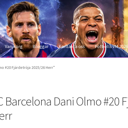
Varukorg
Bloggar
Kontakta oss
Fotbolls VM 202
konto
Storleksguiden
Varukorg
o #20 Fjärdetröja 2025/26 Herr”
C Barcelona Dani Olmo #20 F
err