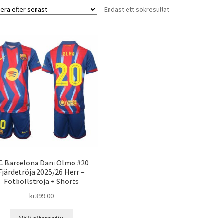
Endast ett sökresultat
C Barcelona Dani Olmo #20
Fjärdetröja 2025/26 Herr –
Fotbollströja + Shorts
kr
399.00
Den