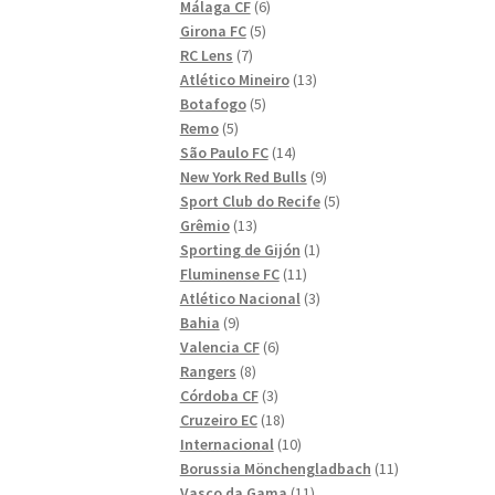
6
produkter
Málaga CF
6
5
produkter
Girona FC
5
7
produkter
RC Lens
7
produkter
13
Atlético Mineiro
13
5
produkter
Botafogo
5
5
produkter
Remo
5
produkter
14
São Paulo FC
14
produkter
9
New York Red Bulls
9
produkter
5
Sport Club do Recife
5
13
produkter
Grêmio
13
produkter
1
Sporting de Gijón
1
11
produkt
Fluminense FC
11
produkter
3
Atlético Nacional
3
9
produkter
Bahia
9
produkter
6
Valencia CF
6
8
produkter
Rangers
8
produkter
3
Córdoba CF
3
produkter
18
Cruzeiro EC
18
produkter
10
Internacional
10
produkter
11
Borussia Mönchengladbach
11
11
produkter
Vasco da Gama
11