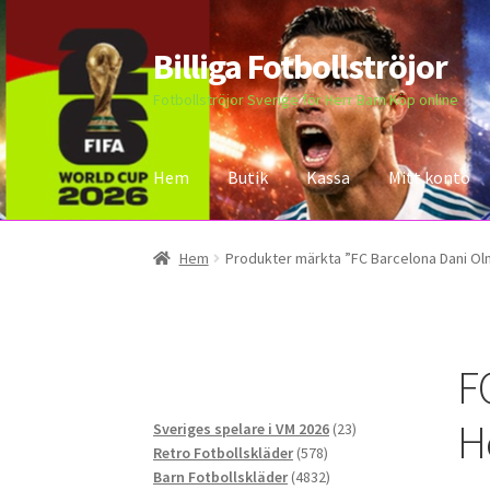
Billiga Fotbollströjor
Hoppa
Hoppa
till
till
Fotbollströjor Sverige för Herr Barn Köp online
navigering
innehåll
Hem
Butik
Kassa
Mitt konto
Hem
Bloggar
Butik
Kassa
Kontakta oss
Mitt 
Hem
Produkter märkta ”FC Barcelona Dani Olm
F
H
23
Sveriges spelare i VM 2026
23
578
produkter
Retro Fotbollskläder
578
produkter
4832
Barn Fotbollskläder
4832