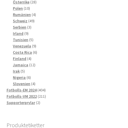
produkter
28
Österrike
28
10
produkter
Polen
10
produkter
4
Rumänien
4
49
produkter
Schweiz
49
3
produkter
Serbien
3
9
produkter
Irland
9
produkter
5
Tunisien
5
produkter
9
Venezuela
9
produkter
6
Costa Rica
6
4
produkter
Finland
4
produkter
12
Jamaica
12
5
produkter
Irak
5
produkter
6
Nigeria
6
produkter
4
Slovenien
4
produkter
404
Fotbolls-EM 2024
404
produkter
211
Fotbolls-VM 2022
211
2
produkter
Supporterprylar
2
produkter
Produktetiketter