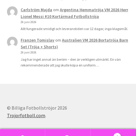
Carlström Majda
om
Argentina Hemmatröja VM 2026 Herr
Lionel Messi #10 Kortärmad Fotbollströja
26 juni 2026
Allt fungerade smidigt och leveranstiden var 12 dagar, inga klagomål.
Franzen Tomislav
om
Australien VM 2026 Bortatröja Barn
Set (Tröja + Shorts)
26 juni 2026
Jag har inget annat än beröm – den är verkligen utmärkt. En vän
rekommenderade att jag skulle köpa en uniform…
© Billiga Fotbollströjor 2026
Trojorfotboll.com
.