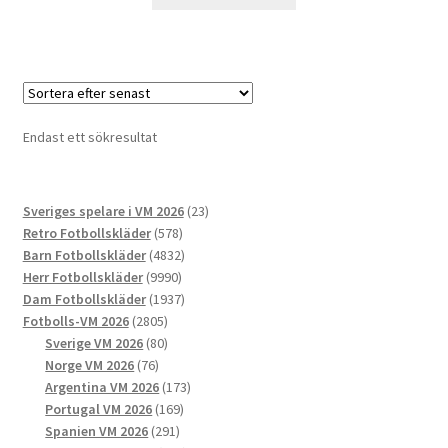
här
produkten
har
flera
varianter.
De
Endast ett sökresultat
olika
alternativen
kan
23
Sveriges spelare i VM 2026
23
väljas
578
produkter
Retro Fotbollskläder
578
på
produkter
4832
Barn Fotbollskläder
4832
produktsidan
9990
produkter
Herr Fotbollskläder
9990
produkter
1937
Dam Fotbollskläder
1937
2805
produkter
Fotbolls-VM 2026
2805
produkter
80
Sverige VM 2026
80
76
produkter
Norge VM 2026
76
produkter
173
Argentina VM 2026
173
169
produkter
Portugal VM 2026
169
291
produkter
Spanien VM 2026
291