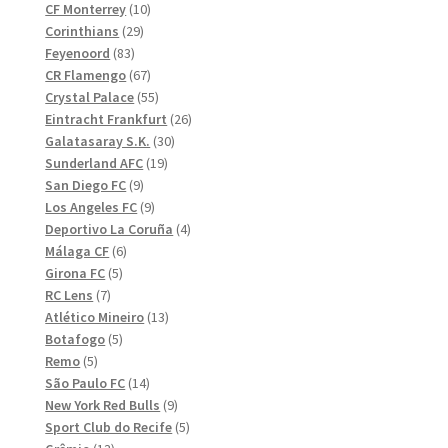
10
produkter
CF Monterrey
10
29
produkter
Corinthians
29
83
produkter
Feyenoord
83
produkter
67
CR Flamengo
67
produkter
55
Crystal Palace
55
produkter
26
Eintracht Frankfurt
26
30
produkter
Galatasaray S.K.
30
19
produkter
Sunderland AFC
19
9
produkter
San Diego FC
9
produkter
9
Los Angeles FC
9
produkter
4
Deportivo La Coruña
4
6
produkter
Málaga CF
6
5
produkter
Girona FC
5
7
produkter
RC Lens
7
produkter
13
Atlético Mineiro
13
5
produkter
Botafogo
5
5
produkter
Remo
5
produkter
14
São Paulo FC
14
produkter
9
New York Red Bulls
9
produkter
5
Sport Club do Recife
5