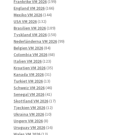
produkter
199
Frankrike VM 2026
199
166
produkter
England VM 2026
166
144
produkter
Mexiko VM 2026
144
132
produkter
USA VM 2026
132
produkter
189
Brasilien VM 2026
189
produkter
158
Tyskland VM 2026
158
produkter
99
Nederländerna VM 2026
99
84
produkter
Belgien VM 2026
84
produkter
68
Colombia VM 2026
68
123
produkter
Italien VM 2026
123
produkter
35
Kroatien VM 2026
35
31
produkter
Kanada VM 2026
31
13
produkter
Turkiet VM 2026
13
produkter
46
Schweiz VM 2026
46
41
produkter
Senegal VM 2026
41
produkter
17
Skottland VM 2026
17
12
produkter
Tjeckien VM 2026
12
10
produkter
Ukraina VM 2026
10
8
produkter
Ungern VM 2026
8
produkter
16
Uruguay VM 2026
16
13
produkter
Wales VM 2026
13