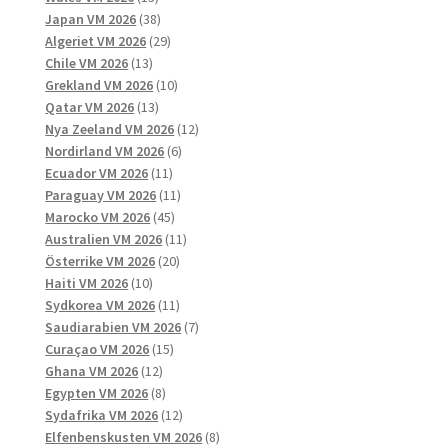
produkter
38
Japan VM 2026
38
produkter
29
Algeriet VM 2026
29
13
produkter
Chile VM 2026
13
produkter
10
Grekland VM 2026
10
13
produkter
Qatar VM 2026
13
produkter
12
Nya Zeeland VM 2026
12
6
produkter
Nordirland VM 2026
6
11
produkter
Ecuador VM 2026
11
produkter
11
Paraguay VM 2026
11
45
produkter
Marocko VM 2026
45
produkter
11
Australien VM 2026
11
20
produkter
Österrike VM 2026
20
10
produkter
Haiti VM 2026
10
produkter
11
Sydkorea VM 2026
11
produkter
7
Saudiarabien VM 2026
7
15
produkter
Curaçao VM 2026
15
12
produkter
Ghana VM 2026
12
produkter
8
Egypten VM 2026
8
produkter
12
Sydafrika VM 2026
12
produkter
8
Elfenbenskusten VM 2026
8