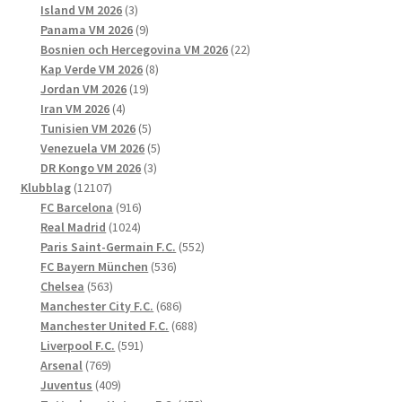
3
produkter
Island VM 2026
3
produkter
9
Panama VM 2026
9
produkter
22
Bosnien och Hercegovina VM 2026
22
8
produkter
Kap Verde VM 2026
8
19
produkter
Jordan VM 2026
19
4
produkter
Iran VM 2026
4
produkter
5
Tunisien VM 2026
5
produkter
5
Venezuela VM 2026
5
3
produkter
DR Kongo VM 2026
3
12107
produkter
Klubblag
12107
produkter
916
FC Barcelona
916
1024
produkter
Real Madrid
1024
produkter
552
Paris Saint-Germain F.C.
552
536
produkter
FC Bayern München
536
563
produkter
Chelsea
563
produkter
686
Manchester City F.C.
686
produkter
688
Manchester United F.C.
688
591
produkter
Liverpool F.C.
591
769
produkter
Arsenal
769
produkter
409
Juventus
409