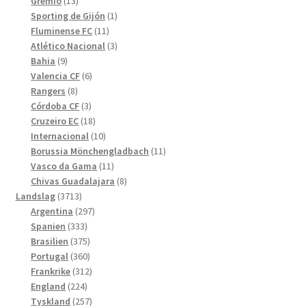
13
produkter
Grêmio
13
produkter
1
Sporting de Gijón
1
11
produkt
Fluminense FC
11
produkter
3
Atlético Nacional
3
9
produkter
Bahia
9
produkter
6
Valencia CF
6
8
produkter
Rangers
8
produkter
3
Córdoba CF
3
produkter
18
Cruzeiro EC
18
produkter
10
Internacional
10
produkter
11
Borussia Mönchengladbach
11
11
produkter
Vasco da Gama
11
produkter
8
Chivas Guadalajara
8
3713
produkter
Landslag
3713
produkter
297
Argentina
297
333
produkter
Spanien
333
produkter
375
Brasilien
375
produkter
360
Portugal
360
produkter
312
Frankrike
312
224
produkter
England
224
produkter
257
Tyskland
257