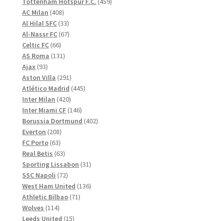
produkter
459
Tottenham Hotspur F.C.
459
408
produkter
AC Milan
408
produkter
33
Al Hilal SFC
33
produkter
67
Al-Nassr FC
67
66
produkter
Celtic FC
66
produkter
131
AS Roma
131
93
produkter
Ajax
93
produkter
291
Aston Villa
291
produkter
445
Atlético Madrid
445
420
produkter
Inter Milan
420
produkter
146
Inter Miami CF
146
produkter
402
Borussia Dortmund
402
208
produkter
Everton
208
63
produkter
FC Porto
63
produkter
63
Real Betis
63
produkter
31
Sporting Lissabon
31
72
produkter
SSC Napoli
72
produkter
136
West Ham United
136
71
produkter
Athletic Bilbao
71
114
produkter
Wolves
114
produkter
15
Leeds United
15