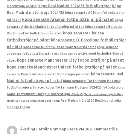
köpa Real Madrid 2024/25 fotbollströjor
Köpa
matchtröja 2024/25
Real Madrid matchtröja 2024/25
köpa senaste AC Milan fotbollströjor
köpa senaste Arsenal fotbollströjor på nätet
på nätet
köpa
senaste Atletico Madrid fotbollströjor på nätet
köpa senaste Borussia
köpa senaste Chelsea
Dortmund fotbollströjor på nätet
fotbollströjor på nätet
köpa senaste FC Barcelona fotbollströjor
på nätet
köpa senaste Inter Milan fotbollströjor på nätet
köpa senaste
Juventus fotbollströjor på nätet
köpa senaste Liverpool fotbollströjor på
köpa senaste Manchester City fotbollströjor på nätet
nätet
köpa senaste Manchester United fotbollströjor på nätet
köpa
köpa senaste Real
senaste Paris Saint-Germain fotbollströjor på nätet
Madrid fotbollströjor på nätet
köpa senaste Tottenham Hotspur
fotbollströjor på nätet
köpa Tottenham Hotspur 2024/25 fotbollströjor
Köpa Tottenham Hotspur matchtröja 2024/25
Nederländerna tröja billigt
Real Madrid tröja 2024
Real Madrid tröja
Nederländerna tröja med eget namn
med eget namn
Åkerling Caroline
om
Kap Verde VM 2026 Hemmatröja