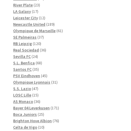
23
produkter
River Plate
23
17
produkter
LA Galaxy
17
produkter
12
Leicester City
12
produkter
189
Newcastle United
189
produkter
61
Olympique de Marseille
61
37
produkter
SE Palmeiras
37
120
produkter
RB Leipzig
120
produkter
36
Real Sociedad
36
24
produkter
Sevilla FC
24
produkter
68
S.L. Benfica
68
35
produkter
Santos FC
35
produkter
45
PSV Eindhoven
45
produkter
31
Olympique Lyonnais
31
47
produkter
S.S. Lazio
47
produkter
15
LOSC Lille
15
produkter
36
AS Monaco
36
produkter
171
Bayer 04 Leverkusen
171
25
produkter
Boca Juniors
25
produkter
76
Brighton Hove Albion
76
10
produkter
Celta de Vigo
10