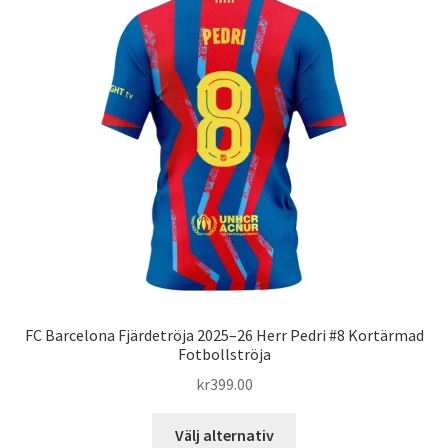
Varukorg
FC Barcelona Fjärdetröja 2025–26 Herr Pedri #8 Kortärmad
Fotbollströja
kr
399.00
Den
Välj alternativ