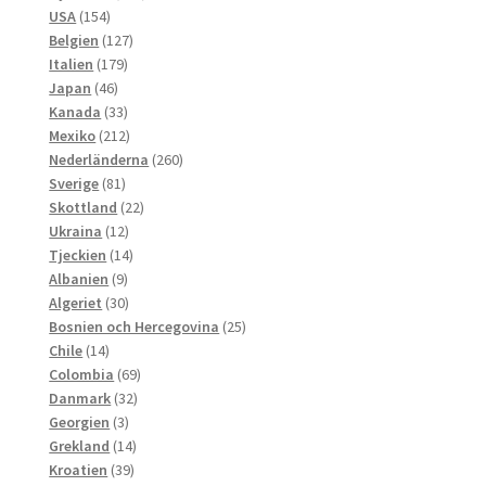
154
produkter
USA
154
produkter
127
Belgien
127
179
produkter
Italien
179
46
produkter
Japan
46
produkter
33
Kanada
33
produkter
212
Mexiko
212
produkter
260
Nederländerna
260
81
produkter
Sverige
81
produkter
22
Skottland
22
12
produkter
Ukraina
12
produkter
14
Tjeckien
14
9
produkter
Albanien
9
produkter
30
Algeriet
30
produkter
25
Bosnien och Hercegovina
25
14
produkter
Chile
14
produkter
69
Colombia
69
32
produkter
Danmark
32
3
produkter
Georgien
3
produkter
14
Grekland
14
39
produkter
Kroatien
39