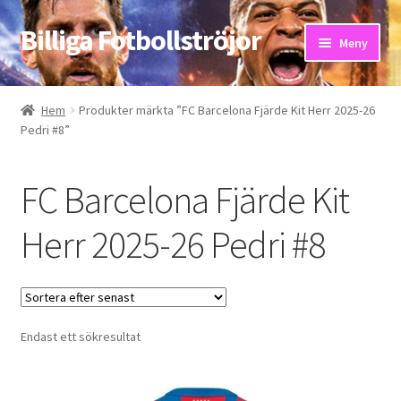
Billiga Fotbollströjor
Hoppa
Hoppa
Meny
till
till
navigering
innehåll
Hem
Hem
Produkter märkta ”FC Barcelona Fjärde Kit Herr 2025-26
Pedri #8”
Bloggar
Butik
FC Barcelona Fjärde Kit
Kassa
Herr 2025-26 Pedri #8
Kontakta oss
Mitt konto
Endast ett sökresultat
Storleksguiden