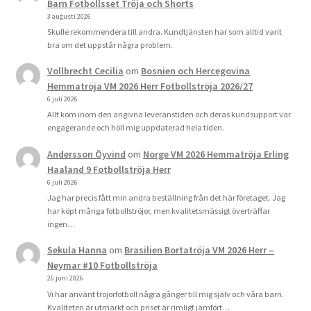
Barn Fotbollsset Tröja och Shorts
3 augusti 2026
Skulle rekommendera till andra. Kundtjänsten har som alltid varit
bra om det uppstår några problem.
Vollbrecht Cecilia
om
Bosnien och Hercegovina
Hemmatröja VM 2026 Herr Fotbollströja 2026/27
6 juli 2026
Allt kom inom den angivna leveranstiden och deras kundsupport var
engagerande och höll mig uppdaterad hela tiden.
Andersson Öyvind
om
Norge VM 2026 Hemmatröja Erling
Haaland 9 Fotbollströja Herr
6 juli 2026
Jag har precis fått min andra beställning från det här företaget. Jag
har köpt många fotbollströjor, men kvalitetsmässigt överträffar
ingen…
Sekula Hanna
om
Brasilien Bortatröja VM 2026 Herr –
Neymar #10 Fotbollströja
26 juni 2026
Vi har använt trojorfotboll några gånger till mig själv och våra barn.
Kvaliteten är utmärkt och priset är rimligt jämfört…