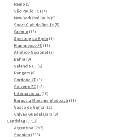
5
produkter
Remo
5
produkter
14
São Paulo FC
14
produkter
9
New York Red Bulls
9
produkter
5
Sport Club do Recife
5
13
produkter
Grêmio
13
produkter
1
Sporting de Gijón
1
11
produkt
Fluminense FC
11
produkter
3
Atlético Nacional
3
9
produkter
Bahia
9
produkter
6
Valencia CF
6
8
produkter
Rangers
8
produkter
3
Córdoba CF
3
produkter
18
Cruzeiro EC
18
produkter
10
Internacional
10
produkter
11
Borussia Mönchengladbach
11
11
produkter
Vasco da Gama
11
produkter
8
Chivas Guadalajara
8
3713
produkter
Landslag
3713
produkter
297
Argentina
297
333
produkter
Spanien
333