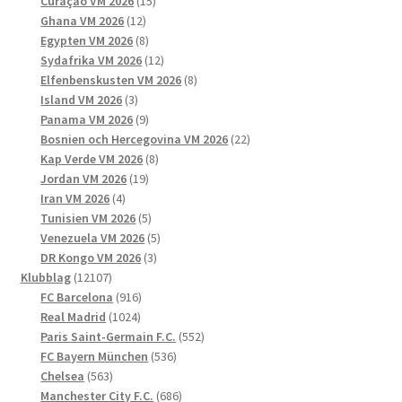
15
produkter
Curaçao VM 2026
15
12
produkter
Ghana VM 2026
12
produkter
8
Egypten VM 2026
8
produkter
12
Sydafrika VM 2026
12
produkter
8
Elfenbenskusten VM 2026
8
3
produkter
Island VM 2026
3
produkter
9
Panama VM 2026
9
produkter
22
Bosnien och Hercegovina VM 2026
22
8
produkter
Kap Verde VM 2026
8
19
produkter
Jordan VM 2026
19
4
produkter
Iran VM 2026
4
produkter
5
Tunisien VM 2026
5
produkter
5
Venezuela VM 2026
5
3
produkter
DR Kongo VM 2026
3
12107
produkter
Klubblag
12107
produkter
916
FC Barcelona
916
1024
produkter
Real Madrid
1024
produkter
552
Paris Saint-Germain F.C.
552
536
produkter
FC Bayern München
536
563
produkter
Chelsea
563
produkter
686
Manchester City F.C.
686