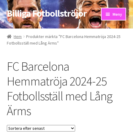
Billiga Fotbollströjor
Hoppa
Hoppa
Meny
till
till
navigering
innehåll
Hem
Hem
Produkter märkta ”FC Barcelona Hemmatröja 2024-25
Fotbollsställ med Lång Ärms”
Bloggar
Butik
FC Barcelona
Kassa
Hemmatröja 2024-25
Fotbollsställ med Lång
Kontakta oss
Ärms
Mitt konto
Storleksguiden