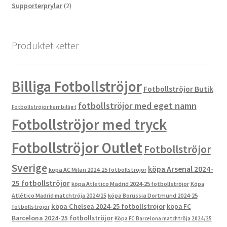
2
produkter
Supporterprylar
2
produkter
Produktetiketter
Billiga Fotbollströjor
Fotbollströjor Butik
fotbollströjor med eget namn
Fotbollströjor herr billigt
Fotbollströjor med tryck
Fotbollströjor Outlet
Fotbollströjor
Sverige
köpa Arsenal 2024-
köpa AC Milan 2024-25 fotbollströjor
25 fotbollströjor
köpa Atletico Madrid 2024-25 fotbollströjor
Köpa
Atlético Madrid matchtröja 2024/25
köpa Borussia Dortmund 2024-25
köpa Chelsea 2024-25 fotbollströjor
köpa FC
fotbollströjor
Barcelona 2024-25 fotbollströjor
Köpa FC Barcelona matchtröja 2024/25