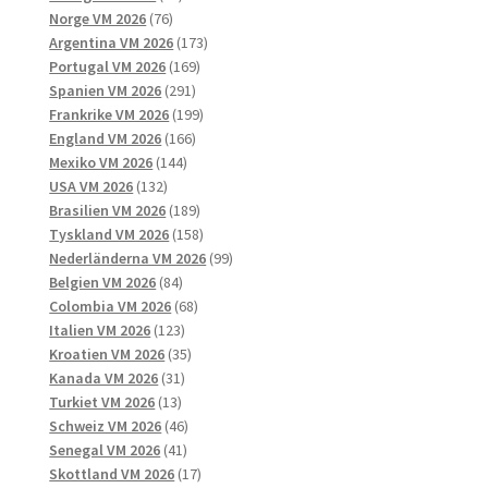
76
produkter
Norge VM 2026
76
produkter
173
Argentina VM 2026
173
169
produkter
Portugal VM 2026
169
291
produkter
Spanien VM 2026
291
produkter
199
Frankrike VM 2026
199
166
produkter
England VM 2026
166
144
produkter
Mexiko VM 2026
144
132
produkter
USA VM 2026
132
produkter
189
Brasilien VM 2026
189
produkter
158
Tyskland VM 2026
158
produkter
99
Nederländerna VM 2026
99
84
produkter
Belgien VM 2026
84
produkter
68
Colombia VM 2026
68
123
produkter
Italien VM 2026
123
produkter
35
Kroatien VM 2026
35
31
produkter
Kanada VM 2026
31
13
produkter
Turkiet VM 2026
13
produkter
46
Schweiz VM 2026
46
41
produkter
Senegal VM 2026
41
produkter
17
Skottland VM 2026
17