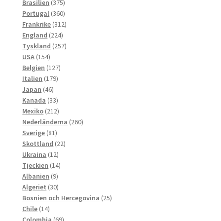
produkter
375
Brasilien
375
produkter
360
Portugal
360
produkter
312
Frankrike
312
224
produkter
England
224
produkter
257
Tyskland
257
154
produkter
USA
154
produkter
127
Belgien
127
179
produkter
Italien
179
46
produkter
Japan
46
produkter
33
Kanada
33
produkter
212
Mexiko
212
produkter
260
Nederländerna
260
81
produkter
Sverige
81
produkter
22
Skottland
22
12
produkter
Ukraina
12
produkter
14
Tjeckien
14
9
produkter
Albanien
9
produkter
30
Algeriet
30
produkter
25
Bosnien och Hercegovina
25
14
produkter
Chile
14
produkter
69
Colombia
69