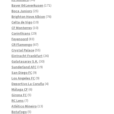
produkter
171
Bayer 04 Leverkusen
171
25
produkter
Boca Juniors
25
produkter
76
Brighton Hove Albion
76
10
produkter
Celta de Vigo
10
10
produkter
CF Monterrey
10
29
produkter
Corinthians
29
83
produkter
Feyenoord
83
produkter
67
CR Flamengo
67
produkter
55
Crystal Palace
55
produkter
26
Eintracht Frankfurt
26
30
produkter
Galatasaray S.K.
30
19
produkter
Sunderland AFC
19
9
produkter
San Diego FC
9
produkter
9
Los Angeles FC
9
produkter
4
Deportivo La Coruña
4
6
produkter
Málaga CF
6
5
produkter
Girona FC
5
7
produkter
RC Lens
7
produkter
13
Atlético Mineiro
13
5
produkter
Botafogo
5