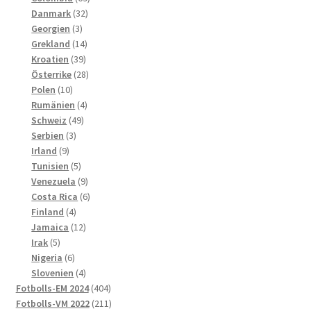
32
produkter
Danmark
32
3
produkter
Georgien
3
produkter
14
Grekland
14
39
produkter
Kroatien
39
produkter
28
Österrike
28
10
produkter
Polen
10
produkter
4
Rumänien
4
49
produkter
Schweiz
49
3
produkter
Serbien
3
9
produkter
Irland
9
produkter
5
Tunisien
5
produkter
9
Venezuela
9
produkter
6
Costa Rica
6
4
produkter
Finland
4
produkter
12
Jamaica
12
5
produkter
Irak
5
produkter
6
Nigeria
6
produkter
4
Slovenien
4
produkter
404
Fotbolls-EM 2024
404
produkter
211
Fotbolls-VM 2022
211