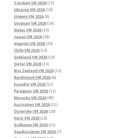
12
produkter
Tjeckien VM 2026
12
10
produkter
Ukraina VM 2026
10
8
produkter
Ungern VM 2026
8
produkter
16
Uruguay VM 2026
16
13
produkter
Wales VM 2026
13
produkter
38
Japan VM 2026
38
produkter
29
Algeriet VM 2026
29
13
produkter
Chile VM 2026
13
produkter
10
Grekland VM 2026
10
13
produkter
Qatar VM 2026
13
produkter
12
Nya Zeeland VM 2026
12
6
produkter
Nordirland VM 2026
6
11
produkter
Ecuador VM 2026
11
produkter
11
Paraguay VM 2026
11
45
produkter
Marocko VM 2026
45
produkter
11
Australien VM 2026
11
20
produkter
Österrike VM 2026
20
10
produkter
Haiti VM 2026
10
produkter
11
Sydkorea VM 2026
11
produkter
7
Saudiarabien VM 2026
7