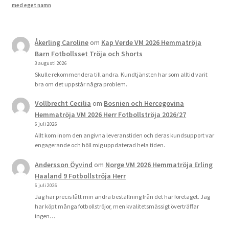
med eget namn
Åkerling Caroline
om
Kap Verde VM 2026 Hemmatröja
Barn Fotbollsset Tröja och Shorts
3 augusti 2026
Skulle rekommendera till andra. Kundtjänsten har som alltid varit
bra om det uppstår några problem.
Vollbrecht Cecilia
om
Bosnien och Hercegovina
Hemmatröja VM 2026 Herr Fotbollströja 2026/27
6 juli 2026
Allt kom inom den angivna leveranstiden och deras kundsupport var
engagerande och höll mig uppdaterad hela tiden.
Andersson Öyvind
om
Norge VM 2026 Hemmatröja Erling
Haaland 9 Fotbollströja Herr
6 juli 2026
Jag har precis fått min andra beställning från det här företaget. Jag
har köpt många fotbollströjor, men kvalitetsmässigt överträffar
ingen…