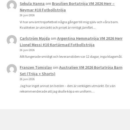
Sekula Hanna
om
Brasilien Bortatröja VM 2026 Herr –
Neymar #10 Fotbollströja
26 juni 2026
Vi har använt trojorfotboll några gånger till mig själv och våra barn.
Kvaliteten är utmärkt och priset är rimligt jämfört…
Carlström Majda
om
Argentina Hemmatröja VM 2026 Herr
Lionel Messi #10 Kortärmad Fotbollströja
26 juni 2026
Allt fungerade smidigt och leveranstiden var 12 dagar, inga klagomål.
Franzen Tomislav
om
Australien VM 2026 Bortatröja Barn
Set (Tröja + Shorts)
26 juni 2026
Jag har inget annat än beröm – den är verkligen utmärkt. En vän
rekommenderade att jag skulle köpa en uniform…