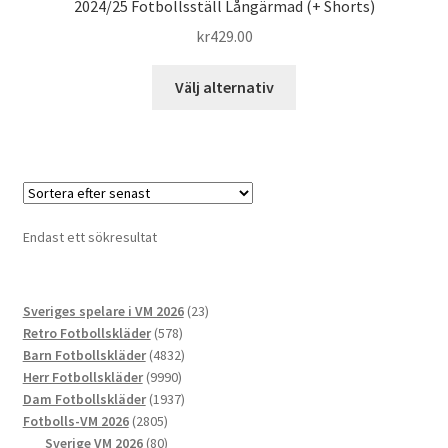
2024/25 Fotbollsställ Långärmad (+ Shorts)
kr
429.00
Den
Välj alternativ
här
produkten
har
flera
varianter.
De
Endast ett sökresultat
olika
alternativen
kan
23
Sveriges spelare i VM 2026
23
väljas
578
produkter
Retro Fotbollskläder
578
på
produkter
4832
Barn Fotbollskläder
4832
produktsidan
9990
produkter
Herr Fotbollskläder
9990
produkter
1937
Dam Fotbollskläder
1937
2805
produkter
Fotbolls-VM 2026
2805
produkter
80
Sverige VM 2026
80