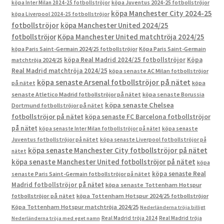
köpa Inter Milan 2024-25 fotbollströjor
köpa Juventus 2024-25 fotbollströjor
köpa Manchester City 2024-25
köpa Liverpool 2024-25 fotbollströjor
fotbollströjor
köpa Manchester United 2024/25
fotbollströjor
Köpa Manchester United matchtröja 2024/25
köpa Paris Saint-Germain 2024/25 fotbollströjor
Köpa Paris Saint-Germain
köpa Real Madrid 2024/25 fotbollströjor
Köpa
matchtröja 2024/25
Real Madrid matchtröja 2024/25
köpa senaste AC Milan fotbollströjor
köpa senaste Arsenal fotbollströjor på nätet
på nätet
köpa
senaste Atletico Madrid fotbollströjor på nätet
köpa senaste Borussia
köpa senaste Chelsea
Dortmund fotbollströjor på nätet
fotbollströjor på nätet
köpa senaste FC Barcelona fotbollströjor
på nätet
köpa senaste Inter Milan fotbollströjor på nätet
köpa senaste
Juventus fotbollströjor på nätet
köpa senaste Liverpool fotbollströjor på
köpa senaste Manchester City fotbollströjor på nätet
nätet
köpa senaste Manchester United fotbollströjor på nätet
köpa
köpa senaste Real
senaste Paris Saint-Germain fotbollströjor på nätet
Madrid fotbollströjor på nätet
köpa senaste Tottenham Hotspur
fotbollströjor på nätet
köpa Tottenham Hotspur 2024/25 fotbollströjor
Köpa Tottenham Hotspur matchtröja 2024/25
Nederländerna tröja billigt
Real Madrid tröja 2024
Real Madrid tröja
Nederländerna tröja med eget namn