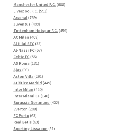
produkter
688
Manchester United F.C.
688
591
produkter
Liverpool F.C.
591
769
produkter
Arsenal
769
produkter
409
Juventus
409
produkter
459
Tottenham Hotspur F.C.
459
408
produkter
AC Milan
408
produkter
33
Al Hilal SFC
33
produkter
67
Al-Nassr FC
67
66
produkter
Celtic FC
66
produkter
131
AS Roma
131
93
produkter
Ajax
93
produkter
291
Aston Villa
291
produkter
445
Atlético Madrid
445
420
produkter
Inter Milan
420
produkter
146
Inter Miami CF
146
produkter
402
Borussia Dortmund
402
208
produkter
Everton
208
63
produkter
FC Porto
63
produkter
63
Real Betis
63
produkter
31
Sporting Lissabon
31