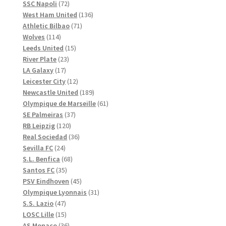
72
produkter
SSC Napoli
72
produkter
136
West Ham United
136
71
produkter
Athletic Bilbao
71
114
produkter
Wolves
114
produkter
15
Leeds United
15
23
produkter
River Plate
23
17
produkter
LA Galaxy
17
produkter
12
Leicester City
12
produkter
189
Newcastle United
189
produkter
61
Olympique de Marseille
61
37
produkter
SE Palmeiras
37
120
produkter
RB Leipzig
120
produkter
36
Real Sociedad
36
24
produkter
Sevilla FC
24
produkter
68
S.L. Benfica
68
35
produkter
Santos FC
35
produkter
45
PSV Eindhoven
45
produkter
31
Olympique Lyonnais
31
47
produkter
S.S. Lazio
47
produkter
15
LOSC Lille
15
produkter
36
AS Monaco
36