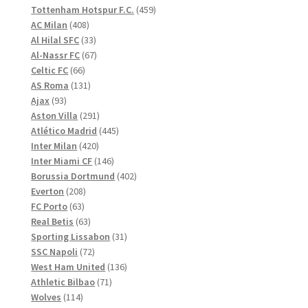
produkter
459
Tottenham Hotspur F.C.
459
408
produkter
AC Milan
408
produkter
33
Al Hilal SFC
33
produkter
67
Al-Nassr FC
67
66
produkter
Celtic FC
66
produkter
131
AS Roma
131
93
produkter
Ajax
93
produkter
291
Aston Villa
291
produkter
445
Atlético Madrid
445
420
produkter
Inter Milan
420
produkter
146
Inter Miami CF
146
produkter
402
Borussia Dortmund
402
208
produkter
Everton
208
63
produkter
FC Porto
63
produkter
63
Real Betis
63
produkter
31
Sporting Lissabon
31
72
produkter
SSC Napoli
72
produkter
136
West Ham United
136
71
produkter
Athletic Bilbao
71
114
produkter
Wolves
114