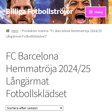
Billiga Fotbollströjor
Hoppa
Hoppa
Meny
till
till
navigering
innehåll
Hem
Hem
Produkter märkta ”FC Barcelona Hemmatröja 2024/25
Långärmat Fotbollsklädset”
Bloggar
Butik
FC Barcelona
Kassa
Hemmatröja 2024/25
Långärmat
Kontakta oss
Fotbollsklädset
Mitt konto
Storleksguiden