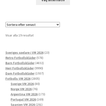
här
produkten
har
flera
varianter.
De
Sortera
Visar alla 19 resultat
olika
efter
alternativen
senaste
kan
23
Sveriges spelare i VM 2026
23
väljas
578
produkter
Retro Fotbollskläder
578
på
produkter
4832
Barn Fotbollskläder
4832
produktsidan
9990
produkter
Herr Fotbollskläder
9990
produkter
1937
Dam Fotbollskläder
1937
2805
produkter
Fotbolls-VM 2026
2805
produkter
80
Sverige VM 2026
80
76
produkter
Norge VM 2026
76
produkter
173
Argentina VM 2026
173
169
produkter
Portugal VM 2026
169
291
produkter
Spanien VM 2026
291