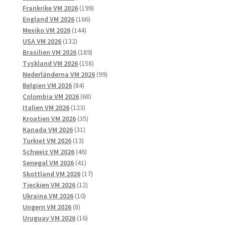
produkter
199
Frankrike VM 2026
199
166
produkter
England VM 2026
166
144
produkter
Mexiko VM 2026
144
132
produkter
USA VM 2026
132
produkter
189
Brasilien VM 2026
189
produkter
158
Tyskland VM 2026
158
produkter
99
Nederländerna VM 2026
99
84
produkter
Belgien VM 2026
84
produkter
68
Colombia VM 2026
68
123
produkter
Italien VM 2026
123
produkter
35
Kroatien VM 2026
35
31
produkter
Kanada VM 2026
31
13
produkter
Turkiet VM 2026
13
produkter
46
Schweiz VM 2026
46
41
produkter
Senegal VM 2026
41
produkter
17
Skottland VM 2026
17
12
produkter
Tjeckien VM 2026
12
10
produkter
Ukraina VM 2026
10
8
produkter
Ungern VM 2026
8
produkter
16
Uruguay VM 2026
16