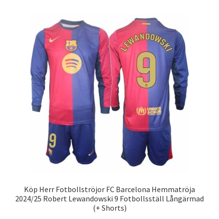
flera
varianter.
De
olika
alternativen
kan
väljas
på
produktsidan
Köp Herr Fotbollströjor FC Barcelona Hemmatröja
2024/25 Robert Lewandowski 9 Fotbollsställ Långärmad
(+ Shorts)