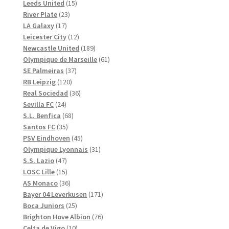
produkter
15
Leeds United
15
23
produkter
River Plate
23
17
produkter
LA Galaxy
17
produkter
12
Leicester City
12
produkter
189
Newcastle United
189
produkter
61
Olympique de Marseille
61
37
produkter
SE Palmeiras
37
120
produkter
RB Leipzig
120
produkter
36
Real Sociedad
36
24
produkter
Sevilla FC
24
produkter
68
S.L. Benfica
68
35
produkter
Santos FC
35
produkter
45
PSV Eindhoven
45
produkter
31
Olympique Lyonnais
31
47
produkter
S.S. Lazio
47
produkter
15
LOSC Lille
15
produkter
36
AS Monaco
36
produkter
171
Bayer 04 Leverkusen
171
25
produkter
Boca Juniors
25
produkter
76
Brighton Hove Albion
76
10
produkter
Celta de Vigo
10