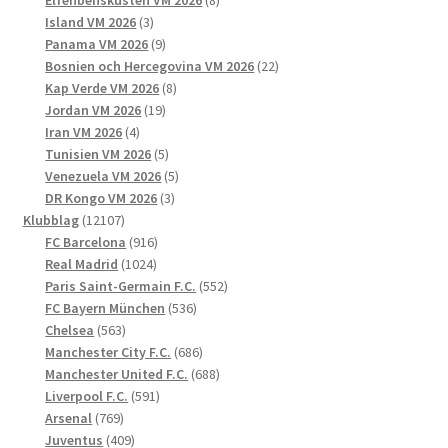
Elfenbenskusten VM 2026
8
3
produkter
Island VM 2026
3
produkter
9
Panama VM 2026
9
produkter
22
Bosnien och Hercegovina VM 2026
22
8
produkter
Kap Verde VM 2026
8
19
produkter
Jordan VM 2026
19
4
produkter
Iran VM 2026
4
produkter
5
Tunisien VM 2026
5
produkter
5
Venezuela VM 2026
5
3
produkter
DR Kongo VM 2026
3
12107
produkter
Klubblag
12107
produkter
916
FC Barcelona
916
1024
produkter
Real Madrid
1024
produkter
552
Paris Saint-Germain F.C.
552
536
produkter
FC Bayern München
536
563
produkter
Chelsea
563
produkter
686
Manchester City F.C.
686
produkter
688
Manchester United F.C.
688
591
produkter
Liverpool F.C.
591
769
produkter
Arsenal
769
produkter
409
Juventus
409