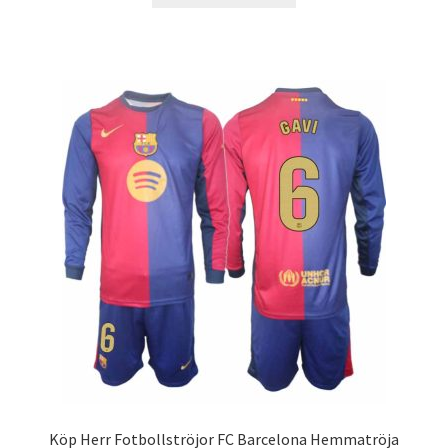
produkten
har
flera
varianter.
De
olika
alternativen
kan
väljas
på
produktsidan
Köp Herr Fotbollströjor FC Barcelona Hemmatröja