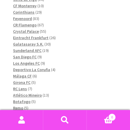
10
produkter
CF Monterrey
10
29
produkter
Corinthians
29
83
produkter
Feyenoord
83
produkter
67
CR Flamengo
67
produkter
55
Crystal Palace
55
produkter
26
Eintracht Frankfurt
26
30
produkter
Galatasaray S.K.
30
19
produkter
Sunderland AFC
19
9
produkter
San Diego FC
9
produkter
9
Los Angeles FC
9
produkter
4
Deportivo La Coruña
4
6
produkter
Málaga CF
6
5
produkter
Girona FC
5
7
produkter
RC Lens
7
produkter
13
Atlético Mineiro
13
5
produkter
Botafogo
5
5
produkter
Remo
5
produkter
14
São Paulo FC
14
0
produkter
9
New York Red Bulls
9
Sök
Sök
produkter
5
Sport Club do Recife
5