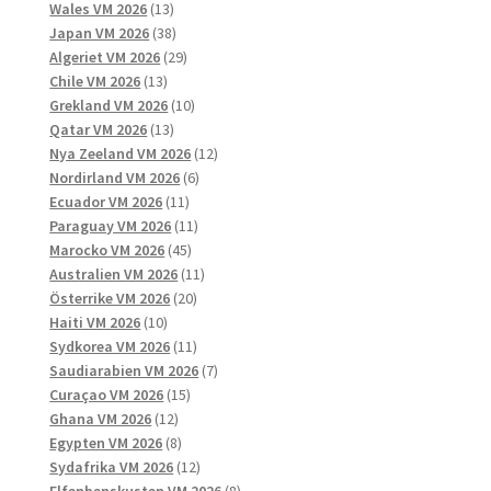
13
produkter
Wales VM 2026
13
produkter
38
Japan VM 2026
38
produkter
29
Algeriet VM 2026
29
13
produkter
Chile VM 2026
13
produkter
10
Grekland VM 2026
10
13
produkter
Qatar VM 2026
13
produkter
12
Nya Zeeland VM 2026
12
6
produkter
Nordirland VM 2026
6
11
produkter
Ecuador VM 2026
11
produkter
11
Paraguay VM 2026
11
45
produkter
Marocko VM 2026
45
produkter
11
Australien VM 2026
11
20
produkter
Österrike VM 2026
20
10
produkter
Haiti VM 2026
10
produkter
11
Sydkorea VM 2026
11
produkter
7
Saudiarabien VM 2026
7
15
produkter
Curaçao VM 2026
15
12
produkter
Ghana VM 2026
12
produkter
8
Egypten VM 2026
8
produkter
12
Sydafrika VM 2026
12
produkter
8