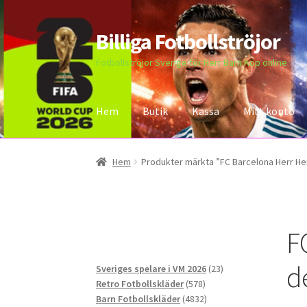
Billiga Fotbollströjor
Hoppa
Hoppa
till
till
Fotbollströjor Sverige för Herr Barn Köp online
navigering
innehåll
Hem
Butik
Kassa
Mitt konto
Hem
Bloggar
Butik
Kassa
Kontakta oss
Mitt 
Hem
Produkter märkta ”FC Barcelona Herr He
F
d
23
Sveriges spelare i VM 2026
23
578
produkter
Retro Fotbollskläder
578
produkter
4832
Barn Fotbollskläder
4832