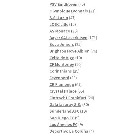
produkter
45
PSV Eindhoven
45
produkter
31
Olympique Lyonnais
31
47
produkter
S.S. Lazio
47
produkter
15
LOSC Lille
15
produkter
36
AS Monaco
36
produkter
171
Bayer 04 Leverkusen
171
25
produkter
Boca Juniors
25
produkter
76
Brighton Hove Albion
76
10
produkter
Celta de Vigo
10
10
produkter
CF Monterrey
10
29
produkter
Corinthians
29
83
produkter
Feyenoord
83
produkter
67
CR Flamengo
67
produkter
55
Crystal Palace
55
produkter
26
Eintracht Frankfurt
26
30
produkter
Galatasaray S.K.
30
19
produkter
Sunderland AFC
19
9
produkter
San Diego FC
9
produkter
9
Los Angeles FC
9
produkter
4
Deportivo La Coruña
4