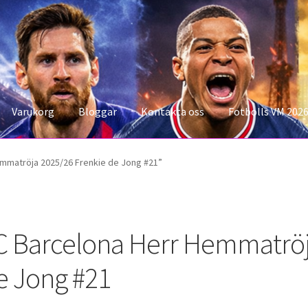
Varukorg
Bloggar
Kontakta oss
Fotbolls VM 202
konto
Storleksguiden
Varukorg
mmatröja 2025/26 Frenkie de Jong #21”
C Barcelona Herr Hemmatröj
e Jong #21