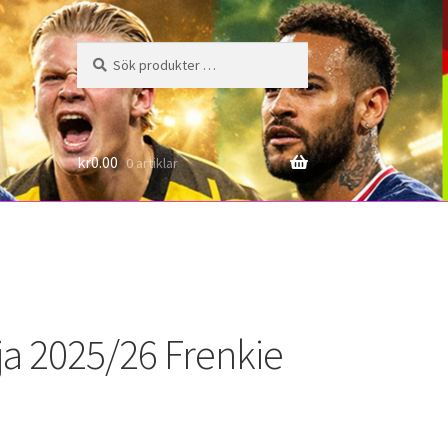
Sök
Sök
efter:
6
kr
0.00
0 artiklar
a 2025/26 Frenkie