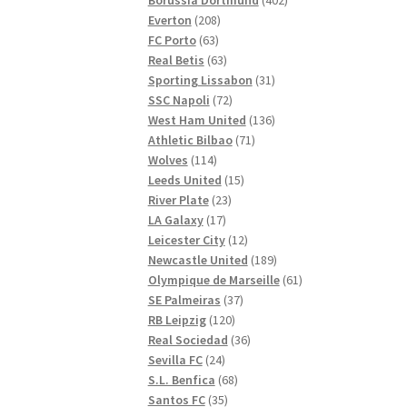
208
produkter
Everton
208
63
produkter
FC Porto
63
produkter
63
Real Betis
63
produkter
31
Sporting Lissabon
31
72
produkter
SSC Napoli
72
produkter
136
West Ham United
136
71
produkter
Athletic Bilbao
71
114
produkter
Wolves
114
produkter
15
Leeds United
15
23
produkter
River Plate
23
17
produkter
LA Galaxy
17
produkter
12
Leicester City
12
produkter
189
Newcastle United
189
produkter
61
Olympique de Marseille
61
37
produkter
SE Palmeiras
37
120
produkter
RB Leipzig
120
produkter
36
Real Sociedad
36
24
produkter
Sevilla FC
24
produkter
68
S.L. Benfica
68
35
produkter
Santos FC
35