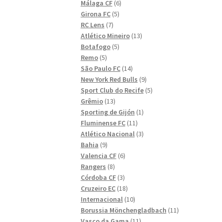
6
produkter
Málaga CF
6
5
produkter
Girona FC
5
7
produkter
RC Lens
7
produkter
13
Atlético Mineiro
13
5
produkter
Botafogo
5
5
produkter
Remo
5
produkter
14
São Paulo FC
14
produkter
9
New York Red Bulls
9
produkter
5
Sport Club do Recife
5
13
produkter
Grêmio
13
produkter
1
Sporting de Gijón
1
11
produkt
Fluminense FC
11
produkter
3
Atlético Nacional
3
9
produkter
Bahia
9
produkter
6
Valencia CF
6
8
produkter
Rangers
8
produkter
3
Córdoba CF
3
produkter
18
Cruzeiro EC
18
produkter
10
Internacional
10
produkter
11
Borussia Mönchengladbach
11
11
produkter
Vasco da Gama
11