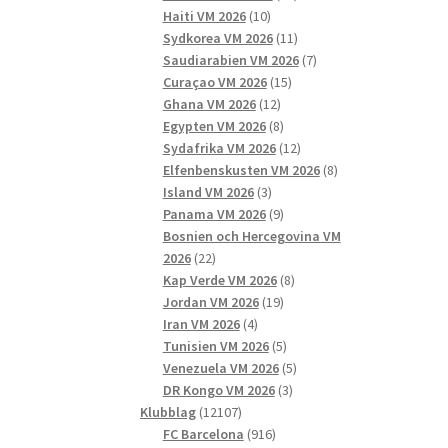
10
produkter
Haiti VM 2026
10
produkter
11
Sydkorea VM 2026
11
produkter
7
Saudiarabien VM 2026
7
15
produkter
Curaçao VM 2026
15
12
produkter
Ghana VM 2026
12
produkter
8
Egypten VM 2026
8
produkter
12
Sydafrika VM 2026
12
produkter
8
Elfenbenskusten VM 2026
8
3
produkter
Island VM 2026
3
produkter
9
Panama VM 2026
9
produkter
Bosnien och Hercegovina VM
22
2026
22
produkter
8
Kap Verde VM 2026
8
19
produkter
Jordan VM 2026
19
4
produkter
Iran VM 2026
4
produkter
5
Tunisien VM 2026
5
produkter
5
Venezuela VM 2026
5
3
produkter
DR Kongo VM 2026
3
12107
produkter
Klubblag
12107
produkter
916
FC Barcelona
916