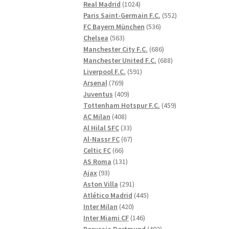
1024
produkter
Real Madrid
1024
produkter
552
Paris Saint-Germain F.C.
552
536
produkter
FC Bayern München
536
563
produkter
Chelsea
563
produkter
686
Manchester City F.C.
686
produkter
688
Manchester United F.C.
688
591
produkter
Liverpool F.C.
591
769
produkter
Arsenal
769
produkter
409
Juventus
409
produkter
459
Tottenham Hotspur F.C.
459
408
produkter
AC Milan
408
produkter
33
Al Hilal SFC
33
produkter
67
Al-Nassr FC
67
66
produkter
Celtic FC
66
produkter
131
AS Roma
131
93
produkter
Ajax
93
produkter
291
Aston Villa
291
produkter
445
Atlético Madrid
445
420
produkter
Inter Milan
420
produkter
146
Inter Miami CF
146
produkter
402
Borussia Dortmund
402