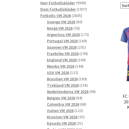
9990
produkter
Herr Fotbollskläder
9990
produkter
1937
Dam Fotbollskläder
1937
2805
produkter
Fotbolls-VM 2026
2805
produkter
80
Sverige VM 2026
80
76
produkter
Norge VM 2026
76
produkter
173
Argentina VM 2026
173
169
produkter
Portugal VM 2026
169
291
produkter
Spanien VM 2026
291
produkter
199
Frankrike VM 2026
199
166
produkter
England VM 2026
166
144
produkter
Mexiko VM 2026
144
132
produkter
USA VM 2026
132
produkter
189
Brasilien VM 2026
189
produkter
158
Tyskland VM 2026
158
produkter
99
Nederländerna VM 2026
99
FC
84
produkter
Belgien VM 2026
84
20
produkter
68
Colombia VM 2026
68
123
produkter
Italien VM 2026
123
produkter
35
Kroatien VM 2026
35
31
produkter
Kanada VM 2026
31