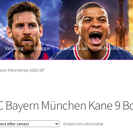
Varukorg
Bloggar
Kontakta oss
Fotbolls VM 202
konto
Storleksguiden
Varukorg
ne 9 Bortatröja 2025/26”
C Bayern München Kane 9 Bo
Endast ett sökresultat