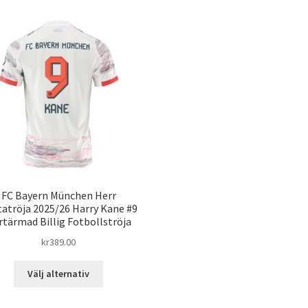
FC Bayern München Herr
atröja 2025/26 Harry Kane #9
rtärmad Billig Fotbollströja
kr
389.00
Den
Välj alternativ
här
produkten