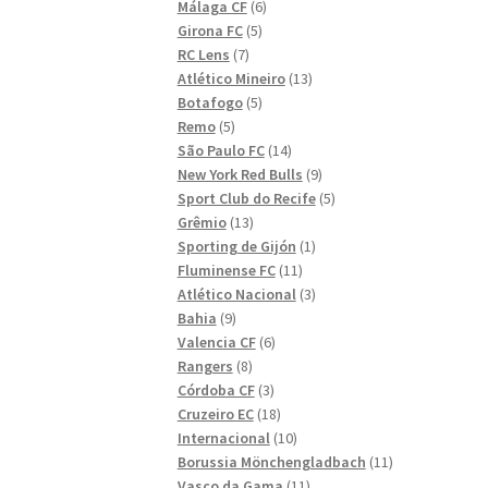
6
produkter
Málaga CF
6
5
produkter
Girona FC
5
7
produkter
RC Lens
7
produkter
13
Atlético Mineiro
13
5
produkter
Botafogo
5
5
produkter
Remo
5
produkter
14
São Paulo FC
14
produkter
9
New York Red Bulls
9
produkter
5
Sport Club do Recife
5
13
produkter
Grêmio
13
produkter
1
Sporting de Gijón
1
11
produkt
Fluminense FC
11
produkter
3
Atlético Nacional
3
9
produkter
Bahia
9
produkter
6
Valencia CF
6
8
produkter
Rangers
8
produkter
3
Córdoba CF
3
produkter
18
Cruzeiro EC
18
produkter
10
Internacional
10
produkter
11
Borussia Mönchengladbach
11
11
produkter
Vasco da Gama
11