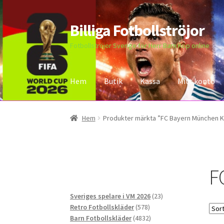
Billiga Fotbollströjor
Hoppa
Hoppa
till
till
Fotbollströjor Sverige för Herr Barn Köp online
navigering
innehåll
Hem
Butik
Kassa
Mitt konto
Hem
Bloggar
Butik
Kassa
Kontakta oss
Mitt 
Hem
Produkter märkta ”FC Bayern München Ka
F
23
Sveriges spelare i VM 2026
23
578
produkter
Retro Fotbollskläder
578
produkter
4832
Barn Fotbollskläder
4832