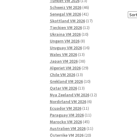
13
produkter
Turkiet VM 2026
13
produkter
46
Schweiz VM 2026
46
41
produkter
Senegal VM 2026
41
produkter
17
Skottland VM 2026
17
12
produkter
Tjeckien VM 2026
12
10
produkter
Ukraina VM 2026
10
8
produkter
Ungern VM 2026
8
produkter
16
Uruguay VM 2026
16
13
produkter
Wales VM 2026
13
produkter
38
Japan VM 2026
38
produkter
29
Algeriet VM 2026
29
13
produkter
Chile VM 2026
13
produkter
10
Grekland VM 2026
10
13
produkter
Qatar VM 2026
13
produkter
12
Nya Zeeland VM 2026
12
6
produkter
Nordirland VM 2026
6
11
produkter
Ecuador VM 2026
11
produkter
11
Paraguay VM 2026
11
45
produkter
Marocko VM 2026
45
produkter
11
Australien VM 2026
11
20
produkter
Österrike VM 2026
20