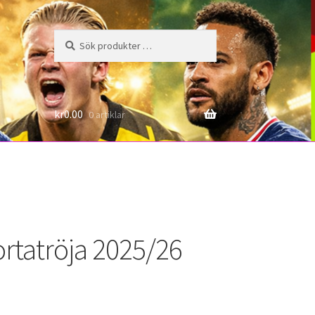
Sök
Sök
efter:
6
kr
0.00
0 artiklar
rtatröja 2025/26