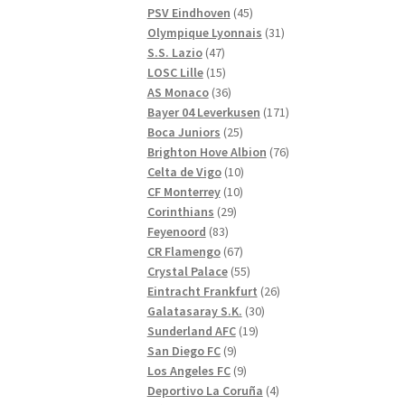
produkter
45
PSV Eindhoven
45
produkter
31
Olympique Lyonnais
31
47
produkter
S.S. Lazio
47
produkter
15
LOSC Lille
15
produkter
36
AS Monaco
36
produkter
171
Bayer 04 Leverkusen
171
25
produkter
Boca Juniors
25
produkter
76
Brighton Hove Albion
76
10
produkter
Celta de Vigo
10
10
produkter
CF Monterrey
10
29
produkter
Corinthians
29
83
produkter
Feyenoord
83
produkter
67
CR Flamengo
67
produkter
55
Crystal Palace
55
produkter
26
Eintracht Frankfurt
26
30
produkter
Galatasaray S.K.
30
19
produkter
Sunderland AFC
19
9
produkter
San Diego FC
9
produkter
9
Los Angeles FC
9
produkter
4
Deportivo La Coruña
4