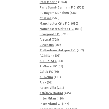
1024
produkter
Real Madrid
1024
produkter
552
Paris Saint-Germain F.C.
552
536
produkter
FC Bayern München
536
563
produkter
Chelsea
563
produkter
686
Manchester City F.C.
686
produkter
688
Manchester United F.C.
688
591
produkter
Liverpool F.C.
591
769
produkter
Arsenal
769
produkter
409
Juventus
409
produkter
459
Tottenham Hotspur F.C.
459
408
produkter
AC Milan
408
produkter
33
Al Hilal SFC
33
produkter
67
Al-Nassr FC
67
66
produkter
Celtic FC
66
produkter
131
AS Roma
131
93
produkter
Ajax
93
produkter
291
Aston Villa
291
produkter
445
Atlético Madrid
445
420
produkter
Inter Milan
420
produkter
146
Inter Miami CF
146
produkter
402
Borussia Dortmund
402