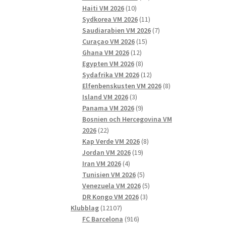
10
produkter
Haiti VM 2026
10
produkter
11
Sydkorea VM 2026
11
produkter
7
Saudiarabien VM 2026
7
15
produkter
Curaçao VM 2026
15
12
produkter
Ghana VM 2026
12
produkter
8
Egypten VM 2026
8
produkter
12
Sydafrika VM 2026
12
produkter
8
Elfenbenskusten VM 2026
8
3
produkter
Island VM 2026
3
produkter
9
Panama VM 2026
9
produkter
Bosnien och Hercegovina VM
22
2026
22
produkter
8
Kap Verde VM 2026
8
19
produkter
Jordan VM 2026
19
4
produkter
Iran VM 2026
4
produkter
5
Tunisien VM 2026
5
produkter
5
Venezuela VM 2026
5
3
produkter
DR Kongo VM 2026
3
12107
produkter
Klubblag
12107
produkter
916
FC Barcelona
916