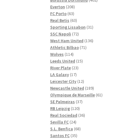
208
produkter
Everton
208
63
produkter
FC Porto
63
produkter
63
Real Betis
63
produkter
31
Sporting Lissabon
31
72
produkter
SSC Napoli
72
produkter
136
West Ham United
136
71
produkter
Athletic Bilbao
71
114
produkter
Wolves
114
produkter
15
Leeds United
15
23
produkter
River Plate
23
17
produkter
LA Galaxy
17
produkter
12
Leicester City
12
produkter
189
Newcastle United
189
produkter
61
Olympique de Marseille
61
37
produkter
SE Palmeiras
37
120
produkter
RB Leipzig
120
produkter
36
Real Sociedad
36
24
produkter
Sevilla FC
24
produkter
68
S.L. Benfica
68
35
produkter
Santos FC
35