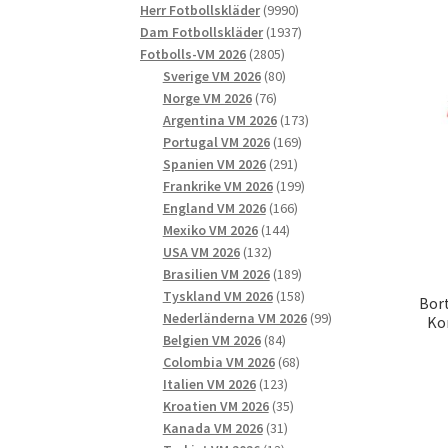
9990
produkter
Herr Fotbollskläder
9990
produkter
1937
Dam Fotbollskläder
1937
2805
produkter
Fotbolls-VM 2026
2805
produkter
80
Sverige VM 2026
80
76
produkter
Norge VM 2026
76
produkter
173
Argentina VM 2026
173
169
produkter
Portugal VM 2026
169
291
produkter
Spanien VM 2026
291
produkter
199
Frankrike VM 2026
199
166
produkter
England VM 2026
166
144
produkter
Mexiko VM 2026
144
132
produkter
USA VM 2026
132
produkter
189
Brasilien VM 2026
189
produkter
158
Tyskland VM 2026
158
Bort
produkter
99
Nederländerna VM 2026
99
Ko
84
produkter
Belgien VM 2026
84
produkter
68
Colombia VM 2026
68
123
produkter
Italien VM 2026
123
produkter
35
Kroatien VM 2026
35
31
produkter
Kanada VM 2026
31