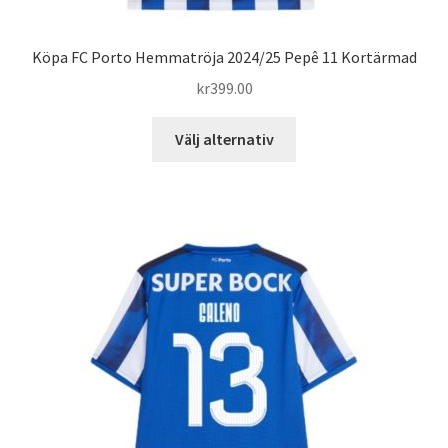
Köpa FC Porto Hemmatröja 2024/25 Pepê 11 Kortärmad
kr
399.00
Den
Välj alternativ
här
produkten
har
flera
varianter.
De
olika
alternativen
kan
väljas
på
produktsidan