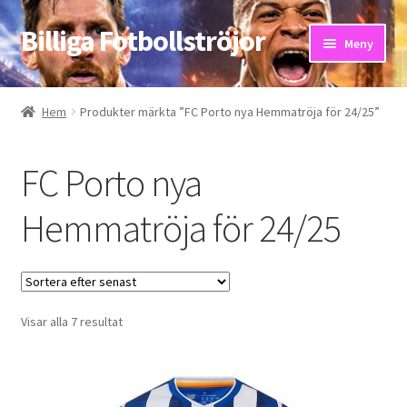
Billiga Fotbollströjor
Hoppa
Hoppa
Meny
till
till
navigering
innehåll
Hem
Hem
Produkter märkta ”FC Porto nya Hemmatröja för 24/25”
Bloggar
FC Porto nya
Butik
Hemmatröja för 24/25
Kassa
Kontakta oss
Sortera
Visar alla 7 resultat
Mitt konto
efter
senaste
Storleksguiden