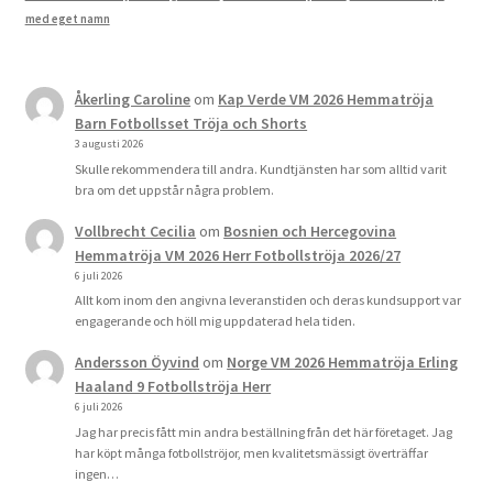
med eget namn
Åkerling Caroline
om
Kap Verde VM 2026 Hemmatröja
Barn Fotbollsset Tröja och Shorts
3 augusti 2026
Skulle rekommendera till andra. Kundtjänsten har som alltid varit
bra om det uppstår några problem.
Vollbrecht Cecilia
om
Bosnien och Hercegovina
Hemmatröja VM 2026 Herr Fotbollströja 2026/27
6 juli 2026
Allt kom inom den angivna leveranstiden och deras kundsupport var
engagerande och höll mig uppdaterad hela tiden.
Andersson Öyvind
om
Norge VM 2026 Hemmatröja Erling
Haaland 9 Fotbollströja Herr
6 juli 2026
Jag har precis fått min andra beställning från det här företaget. Jag
har köpt många fotbollströjor, men kvalitetsmässigt överträffar
ingen…