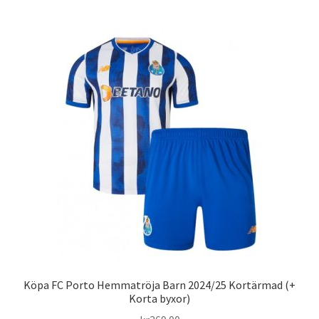
har
flera
varianter.
De
olika
alternativen
kan
väljas
på
produktsidan
Köpa FC Porto Hemmatröja Barn 2024/25 Kortärmad (+
Korta byxor)