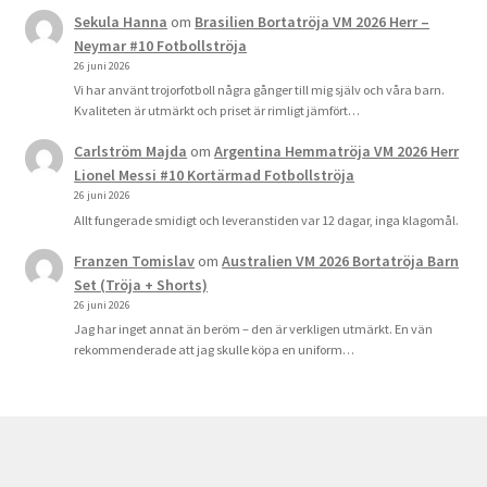
Sekula Hanna
om
Brasilien Bortatröja VM 2026 Herr –
Neymar #10 Fotbollströja
26 juni 2026
Vi har använt trojorfotboll några gånger till mig själv och våra barn.
Kvaliteten är utmärkt och priset är rimligt jämfört…
Carlström Majda
om
Argentina Hemmatröja VM 2026 Herr
Lionel Messi #10 Kortärmad Fotbollströja
26 juni 2026
Allt fungerade smidigt och leveranstiden var 12 dagar, inga klagomål.
Franzen Tomislav
om
Australien VM 2026 Bortatröja Barn
Set (Tröja + Shorts)
26 juni 2026
Jag har inget annat än beröm – den är verkligen utmärkt. En vän
rekommenderade att jag skulle köpa en uniform…