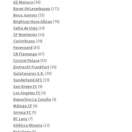
produkter
36
AS Monaco
36
produkter
171
Bayer 04 Leverkusen
171
25
produkter
Boca Juniors
25
produkter
76
Brighton Hove Albion
76
10
produkter
Celta de Vigo
10
10
produkter
CF Monterrey
10
29
produkter
Corinthians
29
83
produkter
Feyenoord
83
produkter
67
CR Flamengo
67
produkter
55
Crystal Palace
55
produkter
26
Eintracht Frankfurt
26
30
produkter
Galatasaray S.K.
30
19
produkter
Sunderland AFC
19
9
produkter
San Diego FC
9
produkter
9
Los Angeles FC
9
produkter
4
Deportivo La Coruña
4
6
produkter
Málaga CF
6
5
produkter
Girona FC
5
7
produkter
RC Lens
7
produkter
13
Atlético Mineiro
13
5
produkter
Botafogo
5