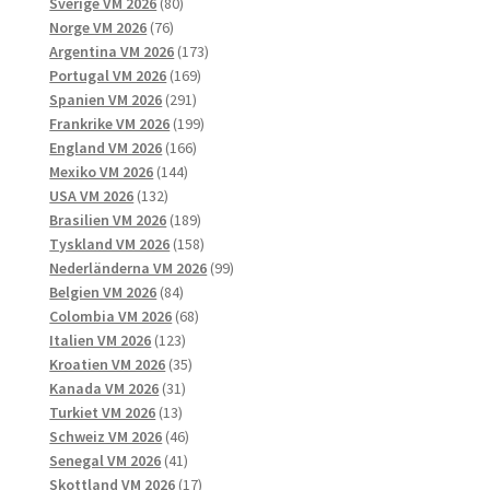
produkter
80
Sverige VM 2026
80
76
produkter
Norge VM 2026
76
produkter
173
Argentina VM 2026
173
169
produkter
Portugal VM 2026
169
291
produkter
Spanien VM 2026
291
produkter
199
Frankrike VM 2026
199
166
produkter
England VM 2026
166
144
produkter
Mexiko VM 2026
144
132
produkter
USA VM 2026
132
produkter
189
Brasilien VM 2026
189
produkter
158
Tyskland VM 2026
158
produkter
99
Nederländerna VM 2026
99
84
produkter
Belgien VM 2026
84
produkter
68
Colombia VM 2026
68
123
produkter
Italien VM 2026
123
produkter
35
Kroatien VM 2026
35
31
produkter
Kanada VM 2026
31
13
produkter
Turkiet VM 2026
13
produkter
46
Schweiz VM 2026
46
41
produkter
Senegal VM 2026
41
produkter
17
Skottland VM 2026
17