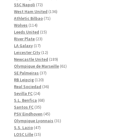
72
produkter
SSC Napoli
72
produkter
136
West Ham United
136
71
produkter
Athletic Bilbao
71
114
produkter
Wolves
114
produkter
15
Leeds United
15
23
produkter
River Plate
23
17
produkter
LA Galaxy
17
produkter
12
Leicester City
12
produkter
189
Newcastle United
189
produkter
61
Olympique de Marseille
61
37
produkter
SE Palmeiras
37
120
produkter
RB Leipzig
120
produkter
36
Real Sociedad
36
24
produkter
Sevilla FC
24
produkter
68
S.L. Benfica
68
35
produkter
Santos FC
35
produkter
45
PSV Eindhoven
45
produkter
31
Olympique Lyonnais
31
47
produkter
S.S. Lazio
47
produkter
15
LOSC Lille
15