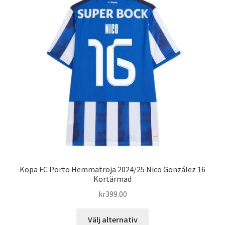
De
olika
alternativen
kan
väljas
på
produktsidan
Köpa FC Porto Hemmatröja 2024/25 Nico González 16
Kortärmad
kr
399.00
Den
Välj alternativ