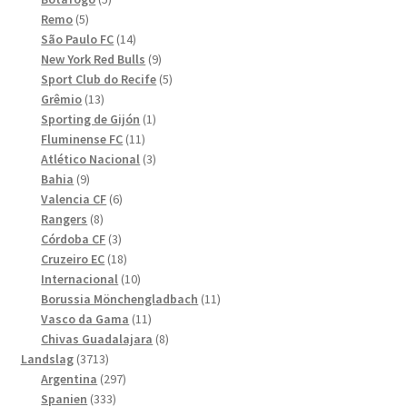
5
produkter
Remo
5
produkter
14
São Paulo FC
14
produkter
9
New York Red Bulls
9
produkter
5
Sport Club do Recife
5
13
produkter
Grêmio
13
produkter
1
Sporting de Gijón
1
11
produkt
Fluminense FC
11
produkter
3
Atlético Nacional
3
9
produkter
Bahia
9
produkter
6
Valencia CF
6
8
produkter
Rangers
8
produkter
3
Córdoba CF
3
produkter
18
Cruzeiro EC
18
produkter
10
Internacional
10
produkter
11
Borussia Mönchengladbach
11
11
produkter
Vasco da Gama
11
produkter
8
Chivas Guadalajara
8
3713
produkter
Landslag
3713
produkter
297
Argentina
297
333
produkter
Spanien
333