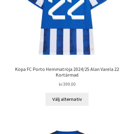
väljas
på
produktsidan
Köpa FC Porto Hemmatröja 2024/25 Alan Varela 22
Kortärmad
kr
399.00
Den
Välj alternativ
här
produkten
har
flera
varianter.