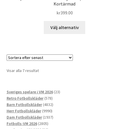
Kortärmad
kr
399.00
Den
Välj alternativ
här
produkten
har
flera
varianter.
De
Sortera
Visar alla 7 resultat
olika
efter
alternativen
senaste
kan
23
Sveriges spelare i VM 2026
23
väljas
578
produkter
Retro Fotbollskläder
578
på
produkter
4832
Barn Fotbollskläder
4832
produktsidan
9990
produkter
Herr Fotbollskläder
9990
produkter
1937
Dam Fotbollskläder
1937
2805
produkter
Fotbolls-VM 2026
2805