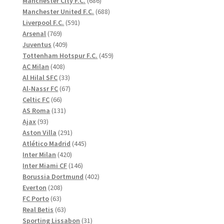
Manchester City F.C.
686
produkter
688
Manchester United F.C.
688
591
produkter
Liverpool F.C.
591
769
produkter
Arsenal
769
produkter
409
Juventus
409
produkter
459
Tottenham Hotspur F.C.
459
408
produkter
AC Milan
408
produkter
33
Al Hilal SFC
33
produkter
67
Al-Nassr FC
67
66
produkter
Celtic FC
66
produkter
131
AS Roma
131
93
produkter
Ajax
93
produkter
291
Aston Villa
291
produkter
445
Atlético Madrid
445
420
produkter
Inter Milan
420
produkter
146
Inter Miami CF
146
produkter
402
Borussia Dortmund
402
208
produkter
Everton
208
63
produkter
FC Porto
63
produkter
63
Real Betis
63
produkter
31
Sporting Lissabon
31