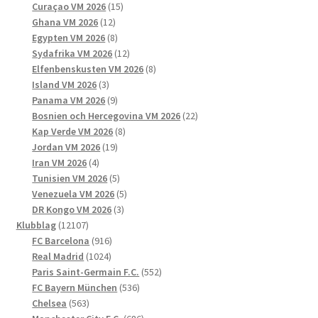
15
produkter
Curaçao VM 2026
15
12
produkter
Ghana VM 2026
12
produkter
8
Egypten VM 2026
8
produkter
12
Sydafrika VM 2026
12
produkter
8
Elfenbenskusten VM 2026
8
3
produkter
Island VM 2026
3
produkter
9
Panama VM 2026
9
produkter
22
Bosnien och Hercegovina VM 2026
22
8
produkter
Kap Verde VM 2026
8
19
produkter
Jordan VM 2026
19
4
produkter
Iran VM 2026
4
produkter
5
Tunisien VM 2026
5
produkter
5
Venezuela VM 2026
5
3
produkter
DR Kongo VM 2026
3
12107
produkter
Klubblag
12107
produkter
916
FC Barcelona
916
1024
produkter
Real Madrid
1024
produkter
552
Paris Saint-Germain F.C.
552
536
produkter
FC Bayern München
536
563
produkter
Chelsea
563
produkter
686