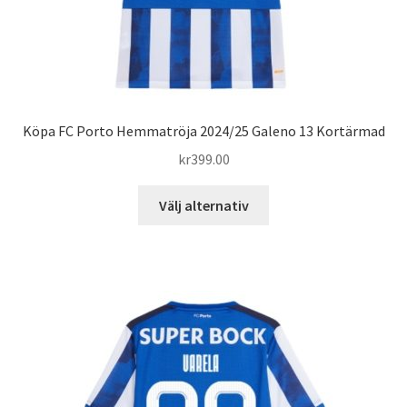
Köpa FC Porto Hemmatröja 2024/25 Galeno 13 Kortärmad
kr
399.00
Den
Välj alternativ
här
produkten
har
flera
varianter.
De
olika
alternativen
kan