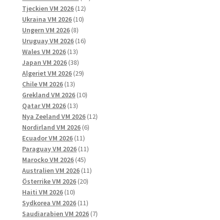
12
produkter
Tjeckien VM 2026
12
10
produkter
Ukraina VM 2026
10
8
produkter
Ungern VM 2026
8
produkter
16
Uruguay VM 2026
16
13
produkter
Wales VM 2026
13
produkter
38
Japan VM 2026
38
produkter
29
Algeriet VM 2026
29
13
produkter
Chile VM 2026
13
produkter
10
Grekland VM 2026
10
13
produkter
Qatar VM 2026
13
produkter
12
Nya Zeeland VM 2026
12
6
produkter
Nordirland VM 2026
6
11
produkter
Ecuador VM 2026
11
produkter
11
Paraguay VM 2026
11
45
produkter
Marocko VM 2026
45
produkter
11
Australien VM 2026
11
20
produkter
Österrike VM 2026
20
10
produkter
Haiti VM 2026
10
produkter
11
Sydkorea VM 2026
11
produkter
7
Saudiarabien VM 2026
7