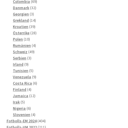
produkter
69
Colombia
69
32
produkter
Danmark
32
3
produkter
Georgien
3
produkter
14
Grekland
14
39
produkter
Kroatien
39
produkter
28
Österrike
28
10
produkter
Polen
10
produkter
4
Rumänien
4
49
produkter
Schweiz
49
3
produkter
Serbien
3
9
produkter
Irland
9
produkter
5
Tunisien
5
produkter
9
Venezuela
9
produkter
6
Costa Rica
6
4
produkter
Finland
4
produkter
12
Jamaica
12
5
produkter
Irak
5
produkter
6
Nigeria
6
produkter
4
Slovenien
4
produkter
404
Fotbolls-EM 2024
404
produkter
211
Fotbolls-VM 2022
211