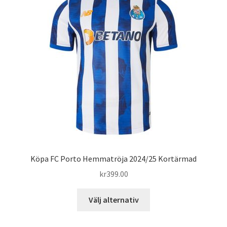
Varukorg
Köpa FC Porto Hemmatröja 2024/25 Kortärmad
kr
399.00
Den
Välj alternativ
här
produkten