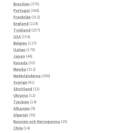
produkter
375
Brasilien
375
produkter
360
Portugal
360
produkter
312
Frankrike
312
224
produkter
England
224
produkter
257
Tyskland
257
154
produkter
USA
154
produkter
127
Belgien
127
179
produkter
Italien
179
46
produkter
Japan
46
produkter
33
Kanada
33
produkter
212
Mexiko
212
produkter
260
Nederländerna
260
81
produkter
Sverige
81
produkter
22
Skottland
22
12
produkter
Ukraina
12
produkter
14
Tjeckien
14
9
produkter
Albanien
9
produkter
30
Algeriet
30
produkter
25
Bosnien och Hercegovina
25
14
produkter
Chile
14