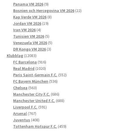
produkter
9
Panama VM 2026
9
produkter
22
Bosnien och Hercegovina VM 2026
22
8
produkter
Kap Verde VM 2026
8
19
produkter
Jordan VM 2026
19
4
produkter
Iran VM 2026
4
produkter
5
Tunisien VM 2026
5
produkter
5
Venezuela VM 2026
5
3
produkter
DR Kongo VM 2026
3
12083
produkter
Klubblag
12083
produkter
916
FC Barcelona
916
1020
produkter
Real Madrid
1020
produkter
552
Paris Saint-Germain F.C.
552
536
produkter
FC Bayern München
536
563
produkter
Chelsea
563
produkter
686
Manchester City F.C.
686
produkter
688
Manchester United F.C.
688
591
produkter
Liverpool F.C.
591
767
produkter
Arsenal
767
produkter
408
Juventus
408
produkter
459
Tottenham Hotspur F.C.
459