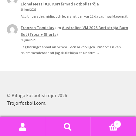
Lionel Messi #10 Kortärmad Fotbollströja
26 juni 2026
Allt fungerade smidigt och leveranstiden var 12 dagar, inga klagomål.
Franzen Tomislav
om
Australien VM 2026 Bortatröja Barn
Set (Tröja + Shorts)
26 juni 2026
Jag har inget annat än beröm – den är verkligen utmärkt. En vän
rekommenderade att jag skulle köpa en uniform…
© Billiga Fotbollströjor 2026
Trojorfotboll.com
.
0
Sök
Sök