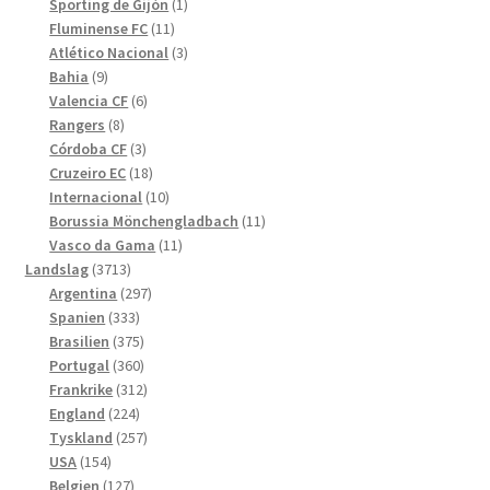
produkter
1
Sporting de Gijón
1
11
produkt
Fluminense FC
11
produkter
3
Atlético Nacional
3
9
produkter
Bahia
9
produkter
6
Valencia CF
6
8
produkter
Rangers
8
produkter
3
Córdoba CF
3
produkter
18
Cruzeiro EC
18
produkter
10
Internacional
10
produkter
11
Borussia Mönchengladbach
11
11
produkter
Vasco da Gama
11
3713
produkter
Landslag
3713
produkter
297
Argentina
297
333
produkter
Spanien
333
produkter
375
Brasilien
375
produkter
360
Portugal
360
produkter
312
Frankrike
312
224
produkter
England
224
produkter
257
Tyskland
257
154
produkter
USA
154
produkter
127
Belgien
127