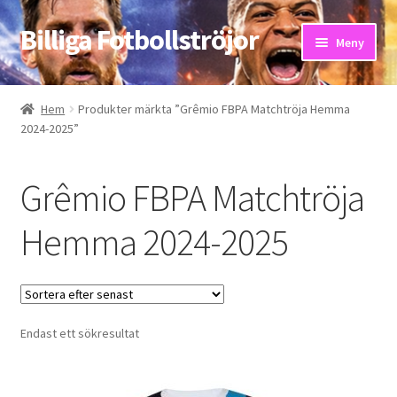
Billiga Fotbollströjor
Hoppa
Hoppa
Meny
till
till
navigering
innehåll
Hem
Hem
Produkter märkta ”Grêmio FBPA Matchtröja Hemma
2024-2025”
Bloggar
Butik
Grêmio FBPA Matchtröja
Kassa
Hemma 2024-2025
Kontakta oss
Mitt konto
Endast ett sökresultat
Storleksguiden