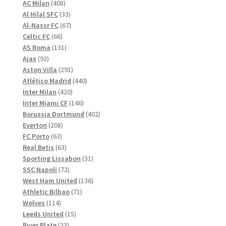
408
produkter
AC Milan
408
produkter
33
Al Hilal SFC
33
produkter
67
Al-Nassr FC
67
66
produkter
Celtic FC
66
produkter
131
AS Roma
131
93
produkter
Ajax
93
produkter
291
Aston Villa
291
produkter
440
Atlético Madrid
440
420
produkter
Inter Milan
420
produkter
146
Inter Miami CF
146
produkter
402
Borussia Dortmund
402
208
produkter
Everton
208
63
produkter
FC Porto
63
produkter
63
Real Betis
63
produkter
31
Sporting Lissabon
31
72
produkter
SSC Napoli
72
produkter
136
West Ham United
136
71
produkter
Athletic Bilbao
71
114
produkter
Wolves
114
produkter
15
Leeds United
15
23
produkter
River Plate
23