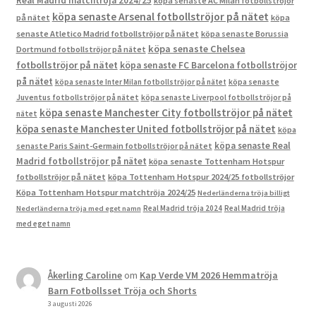
Real Madrid matchtröja 2024/25
köpa senaste AC Milan fotbollströjor
köpa senaste Arsenal fotbollströjor på nätet
på nätet
köpa
senaste Atletico Madrid fotbollströjor på nätet
köpa senaste Borussia
köpa senaste Chelsea
Dortmund fotbollströjor på nätet
fotbollströjor på nätet
köpa senaste FC Barcelona fotbollströjor
på nätet
köpa senaste Inter Milan fotbollströjor på nätet
köpa senaste
Juventus fotbollströjor på nätet
köpa senaste Liverpool fotbollströjor på
köpa senaste Manchester City fotbollströjor på nätet
nätet
köpa senaste Manchester United fotbollströjor på nätet
köpa
köpa senaste Real
senaste Paris Saint-Germain fotbollströjor på nätet
Madrid fotbollströjor på nätet
köpa senaste Tottenham Hotspur
fotbollströjor på nätet
köpa Tottenham Hotspur 2024/25 fotbollströjor
Köpa Tottenham Hotspur matchtröja 2024/25
Nederländerna tröja billigt
Real Madrid tröja 2024
Real Madrid tröja
Nederländerna tröja med eget namn
med eget namn
Åkerling Caroline
om
Kap Verde VM 2026 Hemmatröja
Barn Fotbollsset Tröja och Shorts
3 augusti 2026