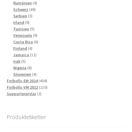
produkter
4
Rumänien
4
49
produkter
Schweiz
49
3
produkter
Serbien
3
9
produkter
Irland
9
produkter
5
Tunisien
5
produkter
9
Venezuela
9
produkter
6
Costa Rica
6
4
produkter
Finland
4
produkter
12
Jamaica
12
5
produkter
Irak
5
produkter
6
Nigeria
6
produkter
4
Slovenien
4
produkter
404
Fotbolls-EM 2024
404
produkter
210
Fotbolls-VM 2022
210
2
produkter
Supporterprylar
2
produkter
Produktetiketter