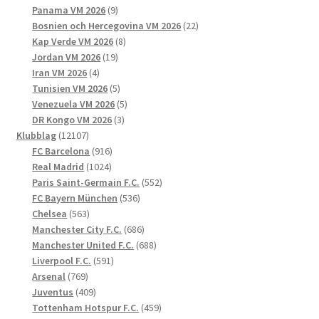
produkter
9
Panama VM 2026
9
produkter
22
Bosnien och Hercegovina VM 2026
22
8
produkter
Kap Verde VM 2026
8
19
produkter
Jordan VM 2026
19
4
produkter
Iran VM 2026
4
produkter
5
Tunisien VM 2026
5
produkter
5
Venezuela VM 2026
5
3
produkter
DR Kongo VM 2026
3
12107
produkter
Klubblag
12107
produkter
916
FC Barcelona
916
1024
produkter
Real Madrid
1024
produkter
552
Paris Saint-Germain F.C.
552
536
produkter
FC Bayern München
536
563
produkter
Chelsea
563
produkter
686
Manchester City F.C.
686
produkter
688
Manchester United F.C.
688
591
produkter
Liverpool F.C.
591
769
produkter
Arsenal
769
produkter
409
Juventus
409
produkter
459
Tottenham Hotspur F.C.
459