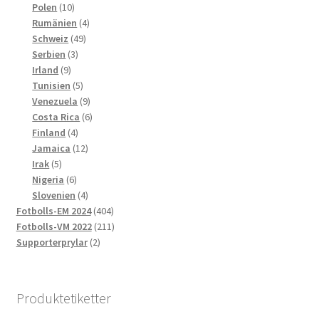
10
produkter
Polen
10
produkter
4
Rumänien
4
49
produkter
Schweiz
49
3
produkter
Serbien
3
9
produkter
Irland
9
produkter
5
Tunisien
5
produkter
9
Venezuela
9
produkter
6
Costa Rica
6
4
produkter
Finland
4
produkter
12
Jamaica
12
5
produkter
Irak
5
produkter
6
Nigeria
6
produkter
4
Slovenien
4
produkter
404
Fotbolls-EM 2024
404
produkter
211
Fotbolls-VM 2022
211
2
produkter
Supporterprylar
2
produkter
Produktetiketter