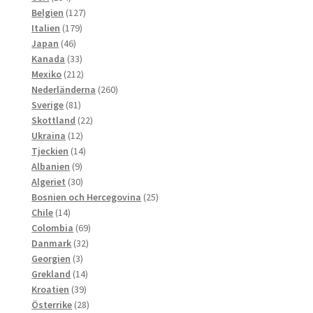
produkter
127
Belgien
127
179
produkter
Italien
179
46
produkter
Japan
46
produkter
33
Kanada
33
produkter
212
Mexiko
212
produkter
260
Nederländerna
260
81
produkter
Sverige
81
produkter
22
Skottland
22
12
produkter
Ukraina
12
produkter
14
Tjeckien
14
9
produkter
Albanien
9
produkter
30
Algeriet
30
produkter
25
Bosnien och Hercegovina
25
14
produkter
Chile
14
produkter
69
Colombia
69
32
produkter
Danmark
32
3
produkter
Georgien
3
produkter
14
Grekland
14
39
produkter
Kroatien
39
produkter
28
Österrike
28