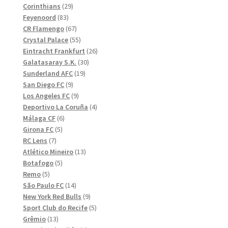
29
produkter
Corinthians
29
83
produkter
Feyenoord
83
produkter
67
CR Flamengo
67
produkter
55
Crystal Palace
55
produkter
26
Eintracht Frankfurt
26
30
produkter
Galatasaray S.K.
30
19
produkter
Sunderland AFC
19
9
produkter
San Diego FC
9
produkter
9
Los Angeles FC
9
produkter
4
Deportivo La Coruña
4
6
produkter
Málaga CF
6
5
produkter
Girona FC
5
7
produkter
RC Lens
7
produkter
13
Atlético Mineiro
13
5
produkter
Botafogo
5
5
produkter
Remo
5
produkter
14
São Paulo FC
14
produkter
9
New York Red Bulls
9
produkter
5
Sport Club do Recife
5
13
produkter
Grêmio
13