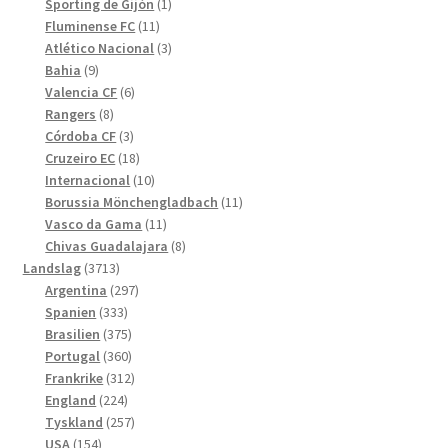
produkter
1
Sporting de Gijón
1
11
produkt
Fluminense FC
11
produkter
3
Atlético Nacional
3
9
produkter
Bahia
9
produkter
6
Valencia CF
6
8
produkter
Rangers
8
produkter
3
Córdoba CF
3
produkter
18
Cruzeiro EC
18
produkter
10
Internacional
10
produkter
11
Borussia Mönchengladbach
11
11
produkter
Vasco da Gama
11
produkter
8
Chivas Guadalajara
8
3713
produkter
Landslag
3713
produkter
297
Argentina
297
333
produkter
Spanien
333
produkter
375
Brasilien
375
produkter
360
Portugal
360
produkter
312
Frankrike
312
224
produkter
England
224
produkter
257
Tyskland
257
154
produkter
USA
154