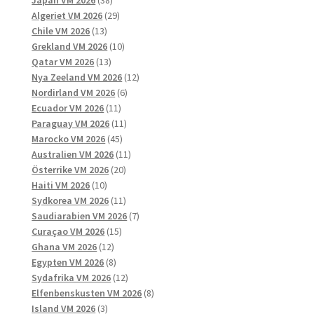
Japan VM 2026
38
produkter
29
Algeriet VM 2026
29
13
produkter
Chile VM 2026
13
produkter
10
Grekland VM 2026
10
13
produkter
Qatar VM 2026
13
produkter
12
Nya Zeeland VM 2026
12
6
produkter
Nordirland VM 2026
6
11
produkter
Ecuador VM 2026
11
produkter
11
Paraguay VM 2026
11
45
produkter
Marocko VM 2026
45
produkter
11
Australien VM 2026
11
20
produkter
Österrike VM 2026
20
10
produkter
Haiti VM 2026
10
produkter
11
Sydkorea VM 2026
11
produkter
7
Saudiarabien VM 2026
7
15
produkter
Curaçao VM 2026
15
12
produkter
Ghana VM 2026
12
produkter
8
Egypten VM 2026
8
produkter
12
Sydafrika VM 2026
12
produkter
8
Elfenbenskusten VM 2026
8
3
produkter
Island VM 2026
3