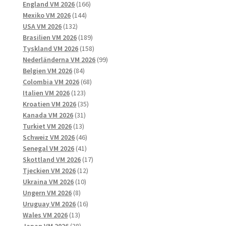
166
produkter
England VM 2026
166
144
produkter
Mexiko VM 2026
144
132
produkter
USA VM 2026
132
produkter
189
Brasilien VM 2026
189
produkter
158
Tyskland VM 2026
158
produkter
99
Nederländerna VM 2026
99
84
produkter
Belgien VM 2026
84
produkter
68
Colombia VM 2026
68
123
produkter
Italien VM 2026
123
produkter
35
Kroatien VM 2026
35
31
produkter
Kanada VM 2026
31
13
produkter
Turkiet VM 2026
13
produkter
46
Schweiz VM 2026
46
41
produkter
Senegal VM 2026
41
produkter
17
Skottland VM 2026
17
12
produkter
Tjeckien VM 2026
12
10
produkter
Ukraina VM 2026
10
8
produkter
Ungern VM 2026
8
produkter
16
Uruguay VM 2026
16
13
produkter
Wales VM 2026
13
produkter
38