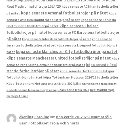
köpa Real Madrid 2024/25 fotbollströjor
Köpa
matchtröja 2024/25
Real Madrid matchtröja 2024/25
köpa senaste AC Milan fotbollströjor
köpa senaste Arsenal fotbollströjor på nätet
på nätet
köpa
senaste Atletico Madrid fotbollströjor på nätet
köpa senaste Borussia
köpa senaste Chelsea
Dortmund fotbollströjor på nätet
fotbollströjor på nätet
köpa senaste FC Barcelona fotbollströjor
på nätet
köpa senaste Inter Milan fotbollströjor på nätet
köpa senaste
Juventus fotbollströjor på nätet
köpa senaste Liverpool fotbollströjor på
köpa senaste Manchester City fotbollströjor på nätet
nätet
köpa senaste Manchester United fotbollströjor på nätet
köpa
köpa senaste Real
senaste Paris Saint-Germain fotbollströjor på nätet
Madrid fotbollströjor på nätet
köpa senaste Tottenham Hotspur
fotbollströjor på nätet
köpa Tottenham Hotspur 2024/25 fotbollströjor
Köpa Tottenham Hotspur matchtröja 2024/25
Nederländerna tröja billigt
Real Madrid tröja 2024
Real Madrid tröja
Nederländerna tröja med eget namn
med eget namn
Åkerling Caroline
om
Kap Verde VM 2026 Hemmatröja
Barn Fotbollsset Tröja och Shorts