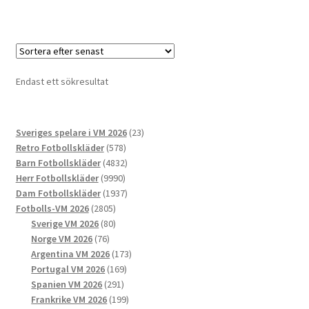
produkten
har
flera
varianter.
De
Endast ett sökresultat
olika
alternativen
kan
23
Sveriges spelare i VM 2026
23
väljas
578
produkter
Retro Fotbollskläder
578
på
produkter
4832
Barn Fotbollskläder
4832
produktsidan
9990
produkter
Herr Fotbollskläder
9990
produkter
1937
Dam Fotbollskläder
1937
2805
produkter
Fotbolls-VM 2026
2805
produkter
80
Sverige VM 2026
80
76
produkter
Norge VM 2026
76
produkter
173
Argentina VM 2026
173
169
produkter
Portugal VM 2026
169
291
produkter
Spanien VM 2026
291
produkter
199
Frankrike VM 2026
199