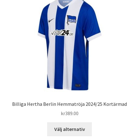
Varukorg
Billiga Hertha Berlin Hemmatröja 2024/25 Kortärmad
kr
389.00
Den
Välj alternativ
här