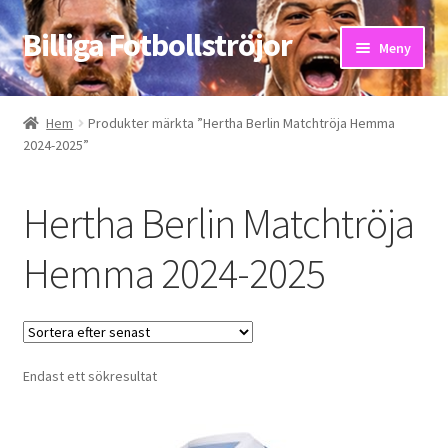
Billiga Fotbollströjor
Hoppa
Hoppa
Meny
till
till
navigering
innehåll
Hem
Hem
Produkter märkta ”Hertha Berlin Matchtröja Hemma
2024-2025”
Bloggar
Butik
Hertha Berlin Matchtröja
Kassa
Hemma 2024-2025
Kontakta oss
Mitt konto
Endast ett sökresultat
Storleksguiden