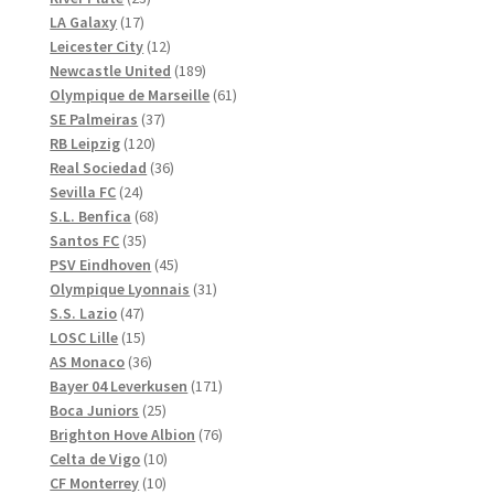
17
produkter
LA Galaxy
17
produkter
12
Leicester City
12
produkter
189
Newcastle United
189
produkter
61
Olympique de Marseille
61
37
produkter
SE Palmeiras
37
120
produkter
RB Leipzig
120
produkter
36
Real Sociedad
36
24
produkter
Sevilla FC
24
produkter
68
S.L. Benfica
68
35
produkter
Santos FC
35
produkter
45
PSV Eindhoven
45
produkter
31
Olympique Lyonnais
31
47
produkter
S.S. Lazio
47
produkter
15
LOSC Lille
15
produkter
36
AS Monaco
36
produkter
171
Bayer 04 Leverkusen
171
25
produkter
Boca Juniors
25
produkter
76
Brighton Hove Albion
76
10
produkter
Celta de Vigo
10
10
produkter
CF Monterrey
10