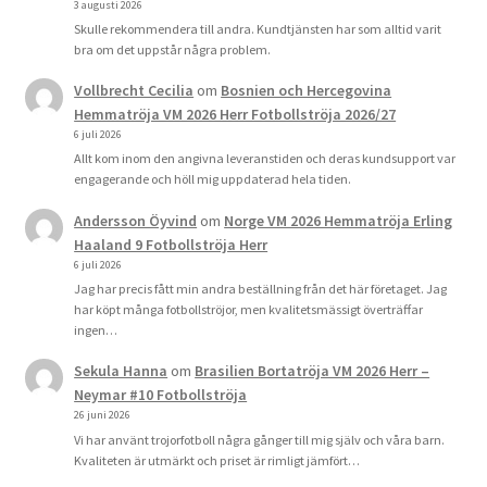
3 augusti 2026
Skulle rekommendera till andra. Kundtjänsten har som alltid varit
bra om det uppstår några problem.
Vollbrecht Cecilia
om
Bosnien och Hercegovina
Hemmatröja VM 2026 Herr Fotbollströja 2026/27
6 juli 2026
Allt kom inom den angivna leveranstiden och deras kundsupport var
engagerande och höll mig uppdaterad hela tiden.
Andersson Öyvind
om
Norge VM 2026 Hemmatröja Erling
Haaland 9 Fotbollströja Herr
6 juli 2026
Jag har precis fått min andra beställning från det här företaget. Jag
har köpt många fotbollströjor, men kvalitetsmässigt överträffar
ingen…
Sekula Hanna
om
Brasilien Bortatröja VM 2026 Herr –
Neymar #10 Fotbollströja
26 juni 2026
Vi har använt trojorfotboll några gånger till mig själv och våra barn.
Kvaliteten är utmärkt och priset är rimligt jämfört…