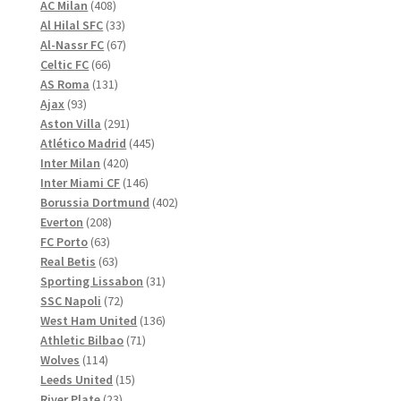
408
produkter
AC Milan
408
produkter
33
Al Hilal SFC
33
produkter
67
Al-Nassr FC
67
66
produkter
Celtic FC
66
produkter
131
AS Roma
131
93
produkter
Ajax
93
produkter
291
Aston Villa
291
produkter
445
Atlético Madrid
445
420
produkter
Inter Milan
420
produkter
146
Inter Miami CF
146
produkter
402
Borussia Dortmund
402
208
produkter
Everton
208
63
produkter
FC Porto
63
produkter
63
Real Betis
63
produkter
31
Sporting Lissabon
31
72
produkter
SSC Napoli
72
produkter
136
West Ham United
136
71
produkter
Athletic Bilbao
71
114
produkter
Wolves
114
produkter
15
Leeds United
15
23
produkter
River Plate
23