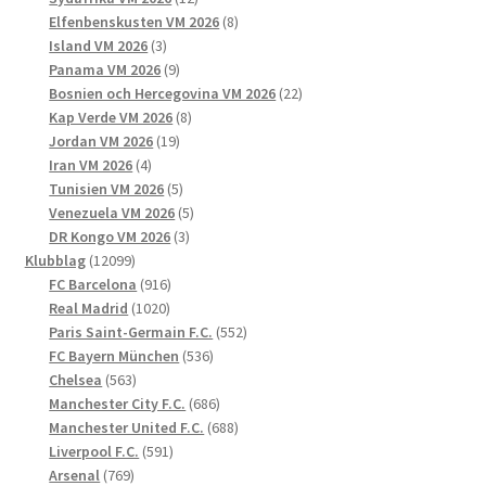
produkter
8
Elfenbenskusten VM 2026
8
3
produkter
Island VM 2026
3
produkter
9
Panama VM 2026
9
produkter
22
Bosnien och Hercegovina VM 2026
22
8
produkter
Kap Verde VM 2026
8
19
produkter
Jordan VM 2026
19
4
produkter
Iran VM 2026
4
produkter
5
Tunisien VM 2026
5
produkter
5
Venezuela VM 2026
5
3
produkter
DR Kongo VM 2026
3
12099
produkter
Klubblag
12099
produkter
916
FC Barcelona
916
1020
produkter
Real Madrid
1020
produkter
552
Paris Saint-Germain F.C.
552
536
produkter
FC Bayern München
536
563
produkter
Chelsea
563
produkter
686
Manchester City F.C.
686
produkter
688
Manchester United F.C.
688
591
produkter
Liverpool F.C.
591
769
produkter
Arsenal
769