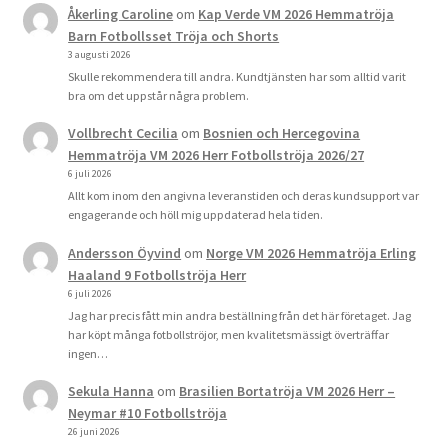
Åkerling Caroline
om
Kap Verde VM 2026 Hemmatröja
Barn Fotbollsset Tröja och Shorts
3 augusti 2026
Skulle rekommendera till andra. Kundtjänsten har som alltid varit
bra om det uppstår några problem.
Vollbrecht Cecilia
om
Bosnien och Hercegovina
Hemmatröja VM 2026 Herr Fotbollströja 2026/27
6 juli 2026
Allt kom inom den angivna leveranstiden och deras kundsupport var
engagerande och höll mig uppdaterad hela tiden.
Andersson Öyvind
om
Norge VM 2026 Hemmatröja Erling
Haaland 9 Fotbollströja Herr
6 juli 2026
Jag har precis fått min andra beställning från det här företaget. Jag
har köpt många fotbollströjor, men kvalitetsmässigt överträffar
ingen…
Sekula Hanna
om
Brasilien Bortatröja VM 2026 Herr –
Neymar #10 Fotbollströja
26 juni 2026