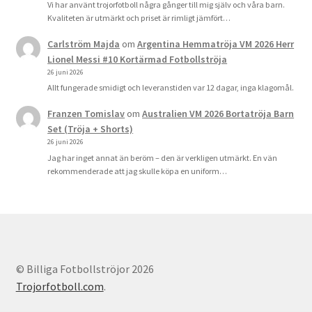
Vi har använt trojorfotboll några gånger till mig själv och våra barn.
Kvaliteten är utmärkt och priset är rimligt jämfört…
Carlström Majda
om
Argentina Hemmatröja VM 2026 Herr
Lionel Messi #10 Kortärmad Fotbollströja
26 juni 2026
Allt fungerade smidigt och leveranstiden var 12 dagar, inga klagomål.
Franzen Tomislav
om
Australien VM 2026 Bortatröja Barn
Set (Tröja + Shorts)
26 juni 2026
Jag har inget annat än beröm – den är verkligen utmärkt. En vän
rekommenderade att jag skulle köpa en uniform…
© Billiga Fotbollströjor 2026
Trojorfotboll.com
.