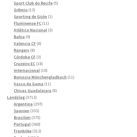
produkter
5
Sport Club do Recife
5
13
produkter
Grêmio
13
produkter
1
Sporting de Gijón
1
11
produkt
Fluminense FC
11
produkter
3
Atlético Nacional
3
9
produkter
Bahia
9
produkter
6
Valencia CF
6
8
produkter
Rangers
8
produkter
3
Córdoba CF
3
produkter
18
Cruzeiro EC
18
produkter
10
Internacional
10
produkter
11
Borussia Mönchengladbach
11
11
produkter
Vasco da Gama
11
produkter
8
Chivas Guadalajara
8
3713
produkter
Landslag
3713
produkter
297
Argentina
297
333
produkter
Spanien
333
produkter
375
Brasilien
375
produkter
360
Portugal
360
produkter
312
Frankrike
312