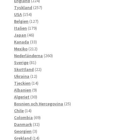
224
produkter
England
224
produkter
257
Tyskland
257
154
produkter
USA
154
produkter
127
Belgien
127
179
produkter
Italien
179
46
produkter
Japan
46
produkter
33
Kanada
33
produkter
212
Mexiko
212
produkter
260
Nederländerna
260
81
produkter
Sverige
81
produkter
22
Skottland
22
12
produkter
Ukraina
12
produkter
14
Tjeckien
14
9
produkter
Albanien
9
produkter
30
Algeriet
30
produkter
25
Bosnien och Hercegovina
25
14
produkter
Chile
14
produkter
69
Colombia
69
32
produkter
Danmark
32
3
produkter
Georgien
3
produkter
14
Grekland
14