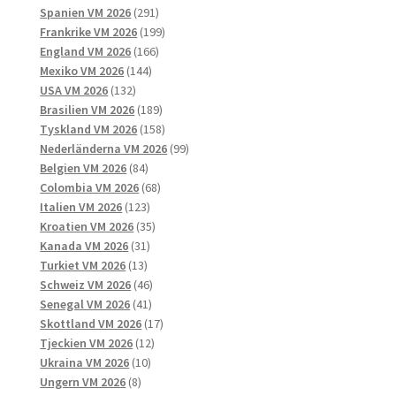
291
produkter
Spanien VM 2026
291
produkter
199
Frankrike VM 2026
199
166
produkter
England VM 2026
166
144
produkter
Mexiko VM 2026
144
132
produkter
USA VM 2026
132
produkter
189
Brasilien VM 2026
189
produkter
158
Tyskland VM 2026
158
produkter
99
Nederländerna VM 2026
99
84
produkter
Belgien VM 2026
84
produkter
68
Colombia VM 2026
68
123
produkter
Italien VM 2026
123
produkter
35
Kroatien VM 2026
35
31
produkter
Kanada VM 2026
31
13
produkter
Turkiet VM 2026
13
produkter
46
Schweiz VM 2026
46
41
produkter
Senegal VM 2026
41
produkter
17
Skottland VM 2026
17
12
produkter
Tjeckien VM 2026
12
10
produkter
Ukraina VM 2026
10
8
produkter
Ungern VM 2026
8