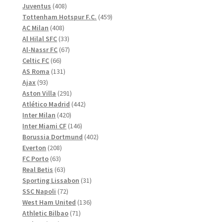
produkter
408
Juventus
408
produkter
459
Tottenham Hotspur F.C.
459
408
produkter
AC Milan
408
produkter
33
Al Hilal SFC
33
produkter
67
Al-Nassr FC
67
66
produkter
Celtic FC
66
produkter
131
AS Roma
131
93
produkter
Ajax
93
produkter
291
Aston Villa
291
produkter
442
Atlético Madrid
442
420
produkter
Inter Milan
420
produkter
146
Inter Miami CF
146
produkter
402
Borussia Dortmund
402
208
produkter
Everton
208
63
produkter
FC Porto
63
produkter
63
Real Betis
63
produkter
31
Sporting Lissabon
31
72
produkter
SSC Napoli
72
produkter
136
West Ham United
136
71
produkter
Athletic Bilbao
71