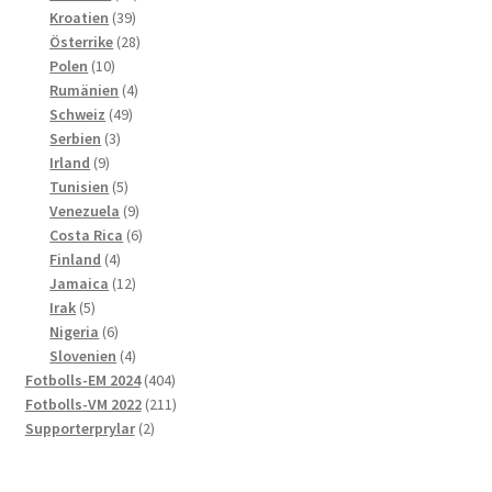
39
produkter
Kroatien
39
produkter
28
Österrike
28
10
produkter
Polen
10
produkter
4
Rumänien
4
49
produkter
Schweiz
49
3
produkter
Serbien
3
9
produkter
Irland
9
produkter
5
Tunisien
5
produkter
9
Venezuela
9
produkter
6
Costa Rica
6
4
produkter
Finland
4
produkter
12
Jamaica
12
5
produkter
Irak
5
produkter
6
Nigeria
6
produkter
4
Slovenien
4
produkter
404
Fotbolls-EM 2024
404
produkter
211
Fotbolls-VM 2022
211
2
produkter
Supporterprylar
2
produkter