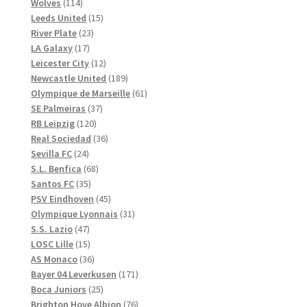
114
produkter
Wolves
114
produkter
15
Leeds United
15
23
produkter
River Plate
23
17
produkter
LA Galaxy
17
produkter
12
Leicester City
12
produkter
189
Newcastle United
189
produkter
61
Olympique de Marseille
61
37
produkter
SE Palmeiras
37
120
produkter
RB Leipzig
120
produkter
36
Real Sociedad
36
24
produkter
Sevilla FC
24
produkter
68
S.L. Benfica
68
35
produkter
Santos FC
35
produkter
45
PSV Eindhoven
45
produkter
31
Olympique Lyonnais
31
47
produkter
S.S. Lazio
47
produkter
15
LOSC Lille
15
produkter
36
AS Monaco
36
produkter
171
Bayer 04 Leverkusen
171
25
produkter
Boca Juniors
25
produkter
76
Brighton Hove Albion
76