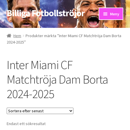
Billiga Fotbollströjor
Hoppa
Hoppa
Meny
till
till
navigering
innehåll
Hem
Hem
Produkter märkta ”Inter Miami CF Matchtröja Dam Borta
2024-2025”
Bloggar
Butik
Inter Miami CF
Kassa
Matchtröja Dam Borta
2024-2025
Kontakta oss
Mitt konto
Storleksguiden
Endast ett sökresultat