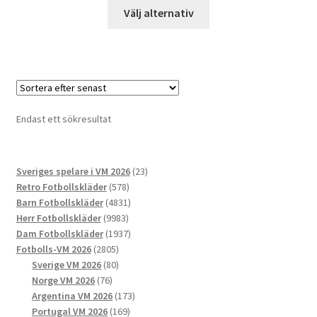
Den
Välj alternativ
här
produkten
har
flera
varianter.
De
Endast ett sökresultat
olika
alternativen
kan
23
Sveriges spelare i VM 2026
23
väljas
578
produkter
Retro Fotbollskläder
578
på
produkter
4831
Barn Fotbollskläder
4831
produktsidan
9983
produkter
Herr Fotbollskläder
9983
produkter
1937
Dam Fotbollskläder
1937
2805
produkter
Fotbolls-VM 2026
2805
produkter
80
Sverige VM 2026
80
76
produkter
Norge VM 2026
76
produkter
173
Argentina VM 2026
173
169
produkter
Portugal VM 2026
169