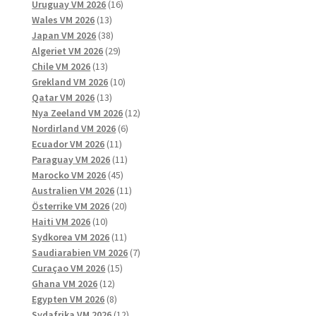
produkter
16
Uruguay VM 2026
16
13
produkter
Wales VM 2026
13
produkter
38
Japan VM 2026
38
produkter
29
Algeriet VM 2026
29
13
produkter
Chile VM 2026
13
produkter
10
Grekland VM 2026
10
13
produkter
Qatar VM 2026
13
produkter
12
Nya Zeeland VM 2026
12
6
produkter
Nordirland VM 2026
6
11
produkter
Ecuador VM 2026
11
produkter
11
Paraguay VM 2026
11
45
produkter
Marocko VM 2026
45
produkter
11
Australien VM 2026
11
20
produkter
Österrike VM 2026
20
10
produkter
Haiti VM 2026
10
produkter
11
Sydkorea VM 2026
11
produkter
7
Saudiarabien VM 2026
7
15
produkter
Curaçao VM 2026
15
12
produkter
Ghana VM 2026
12
produkter
8
Egypten VM 2026
8
produkter
12
Sydafrika VM 2026
12