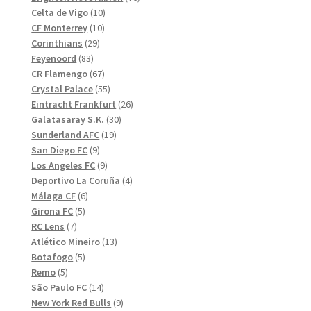
10
produkter
Celta de Vigo
10
10
produkter
CF Monterrey
10
29
produkter
Corinthians
29
83
produkter
Feyenoord
83
produkter
67
CR Flamengo
67
produkter
55
Crystal Palace
55
produkter
26
Eintracht Frankfurt
26
30
produkter
Galatasaray S.K.
30
19
produkter
Sunderland AFC
19
9
produkter
San Diego FC
9
produkter
9
Los Angeles FC
9
produkter
4
Deportivo La Coruña
4
6
produkter
Málaga CF
6
5
produkter
Girona FC
5
7
produkter
RC Lens
7
produkter
13
Atlético Mineiro
13
5
produkter
Botafogo
5
5
produkter
Remo
5
produkter
14
São Paulo FC
14
produkter
9
New York Red Bulls
9