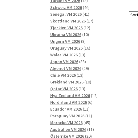
13
produkter
Turkiet VM 2026
13
produkter
46
Schweiz VM 2026
46
41
produkter
Senegal VM 2026
41
produkter
17
Skottland VM 2026
17
12
produkter
Tjeckien VM 2026
12
10
produkter
Ukraina VM 2026
10
8
produkter
Ungern VM 2026
8
produkter
16
Uruguay VM 2026
16
13
produkter
Wales VM 2026
13
produkter
38
Japan VM 2026
38
produkter
29
Algeriet VM 2026
29
13
produkter
Chile VM 2026
13
produkter
10
Grekland VM 2026
10
13
produkter
Qatar VM 2026
13
produkter
12
Nya Zeeland VM 2026
12
6
produkter
Nordirland VM 2026
6
11
produkter
Ecuador VM 2026
11
produkter
11
Paraguay VM 2026
11
45
produkter
Marocko VM 2026
45
produkter
11
Australien VM 2026
11
20
produkter
Österrike VM 2026
20