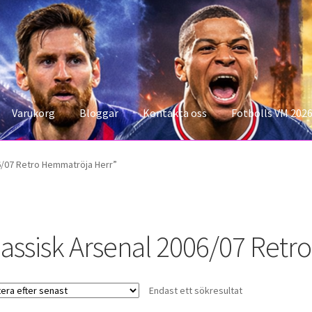
Varukorg
Bloggar
Kontakta oss
Fotbolls VM 202
konto
Storleksguiden
Varukorg
6/07 Retro Hemmatröja Herr”
lassisk Arsenal 2006/07 Ret
Endast ett sökresultat