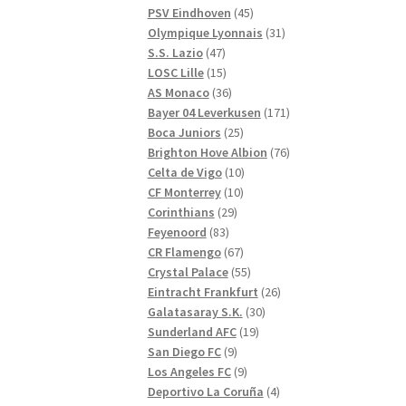
produkter
45
PSV Eindhoven
45
produkter
31
Olympique Lyonnais
31
47
produkter
S.S. Lazio
47
produkter
15
LOSC Lille
15
produkter
36
AS Monaco
36
produkter
171
Bayer 04 Leverkusen
171
25
produkter
Boca Juniors
25
produkter
76
Brighton Hove Albion
76
10
produkter
Celta de Vigo
10
10
produkter
CF Monterrey
10
29
produkter
Corinthians
29
83
produkter
Feyenoord
83
produkter
67
CR Flamengo
67
produkter
55
Crystal Palace
55
produkter
26
Eintracht Frankfurt
26
30
produkter
Galatasaray S.K.
30
19
produkter
Sunderland AFC
19
9
produkter
San Diego FC
9
produkter
9
Los Angeles FC
9
produkter
4
Deportivo La Coruña
4