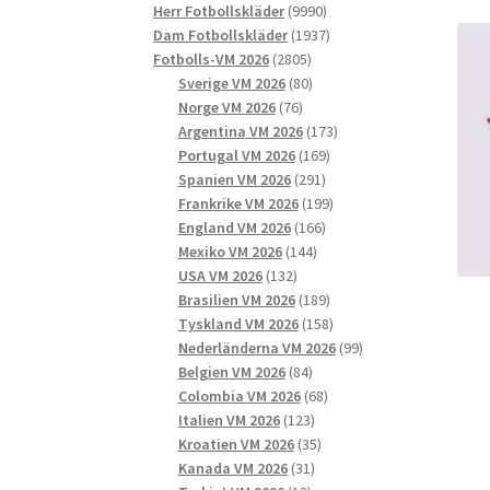
9990
produkter
Herr Fotbollskläder
9990
produkter
1937
Dam Fotbollskläder
1937
2805
produkter
Fotbolls-VM 2026
2805
produkter
80
Sverige VM 2026
80
76
produkter
Norge VM 2026
76
produkter
173
Argentina VM 2026
173
169
produkter
Portugal VM 2026
169
291
produkter
Spanien VM 2026
291
produkter
199
Frankrike VM 2026
199
166
produkter
England VM 2026
166
144
produkter
Mexiko VM 2026
144
132
produkter
USA VM 2026
132
produkter
189
Brasilien VM 2026
189
produkter
158
Tyskland VM 2026
158
produkter
99
Nederländerna VM 2026
99
84
produkter
Belgien VM 2026
84
produkter
68
Colombia VM 2026
68
123
produkter
Italien VM 2026
123
produkter
35
Kroatien VM 2026
35
31
produkter
Kanada VM 2026
31