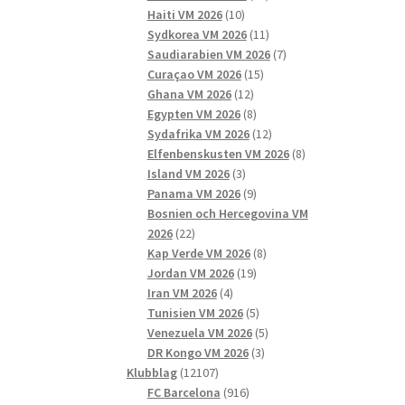
10
produkter
Haiti VM 2026
10
produkter
11
Sydkorea VM 2026
11
produkter
7
Saudiarabien VM 2026
7
15
produkter
Curaçao VM 2026
15
12
produkter
Ghana VM 2026
12
produkter
8
Egypten VM 2026
8
produkter
12
Sydafrika VM 2026
12
produkter
8
Elfenbenskusten VM 2026
8
3
produkter
Island VM 2026
3
produkter
9
Panama VM 2026
9
produkter
Bosnien och Hercegovina VM
22
2026
22
produkter
8
Kap Verde VM 2026
8
19
produkter
Jordan VM 2026
19
4
produkter
Iran VM 2026
4
produkter
5
Tunisien VM 2026
5
produkter
5
Venezuela VM 2026
5
3
produkter
DR Kongo VM 2026
3
12107
produkter
Klubblag
12107
produkter
916
FC Barcelona
916