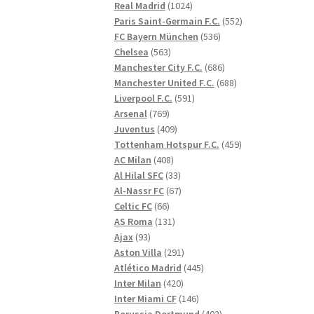
1024
produkter
Real Madrid
1024
produkter
552
Paris Saint-Germain F.C.
552
536
produkter
FC Bayern München
536
563
produkter
Chelsea
563
produkter
686
Manchester City F.C.
686
produkter
688
Manchester United F.C.
688
591
produkter
Liverpool F.C.
591
769
produkter
Arsenal
769
produkter
409
Juventus
409
produkter
459
Tottenham Hotspur F.C.
459
408
produkter
AC Milan
408
produkter
33
Al Hilal SFC
33
produkter
67
Al-Nassr FC
67
66
produkter
Celtic FC
66
produkter
131
AS Roma
131
93
produkter
Ajax
93
produkter
291
Aston Villa
291
produkter
445
Atlético Madrid
445
420
produkter
Inter Milan
420
produkter
146
Inter Miami CF
146
produkter
402
Borussia Dortmund
402