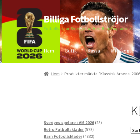
Billiga Fotbollströjor
Hoppa
Hoppa
till
till
Fotbollströjor Sverige för Herr Barn Köp online
navigering
innehåll
Hem
Butik
Kassa
Mitt konto
Hem
Bloggar
Butik
Kassa
Kontakta oss
Mitt 
Hem
Produkter märkta ”Klassisk Arsenal 200
K
23
Sveriges spelare i VM 2026
23
578
produkter
Retro Fotbollskläder
578
produkter
4832
Barn Fotbollskläder
4832