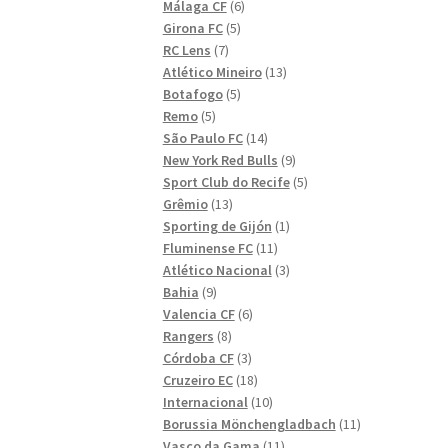
6
produkter
Málaga CF
6
5
produkter
Girona FC
5
7
produkter
RC Lens
7
produkter
13
Atlético Mineiro
13
5
produkter
Botafogo
5
5
produkter
Remo
5
produkter
14
São Paulo FC
14
produkter
9
New York Red Bulls
9
produkter
5
Sport Club do Recife
5
13
produkter
Grêmio
13
produkter
1
Sporting de Gijón
1
11
produkt
Fluminense FC
11
produkter
3
Atlético Nacional
3
9
produkter
Bahia
9
produkter
6
Valencia CF
6
8
produkter
Rangers
8
produkter
3
Córdoba CF
3
produkter
18
Cruzeiro EC
18
produkter
10
Internacional
10
produkter
11
Borussia Mönchengladbach
11
11
produkter
Vasco da Gama
11