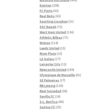
208
produkter
Everton
208
63
produkter
FC Porto
63
produkter
63
Real Betis
63
produkter
31
Sporting Lissabon
31
72
produkter
SSC Napoli
72
produkter
136
West Ham United
136
71
produkter
Athletic Bilbao
71
114
produkter
Wolves
114
produkter
15
Leeds United
15
23
produkter
River Plate
23
17
produkter
LA Galaxy
17
produkter
12
Leicester City
12
produkter
189
Newcastle United
189
produkter
61
Olympique de Marseille
61
37
produkter
SE Palmeiras
37
120
produkter
RB Leipzig
120
produkter
36
Real Sociedad
36
24
produkter
Sevilla FC
24
produkter
68
S.L. Benfica
68
35
produkter
Santos FC
35