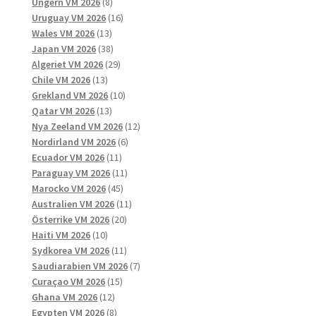
8
produkter
Ungern VM 2026
8
produkter
16
Uruguay VM 2026
16
13
produkter
Wales VM 2026
13
produkter
38
Japan VM 2026
38
produkter
29
Algeriet VM 2026
29
13
produkter
Chile VM 2026
13
produkter
10
Grekland VM 2026
10
13
produkter
Qatar VM 2026
13
produkter
12
Nya Zeeland VM 2026
12
6
produkter
Nordirland VM 2026
6
11
produkter
Ecuador VM 2026
11
produkter
11
Paraguay VM 2026
11
45
produkter
Marocko VM 2026
45
produkter
11
Australien VM 2026
11
20
produkter
Österrike VM 2026
20
10
produkter
Haiti VM 2026
10
produkter
11
Sydkorea VM 2026
11
produkter
7
Saudiarabien VM 2026
7
15
produkter
Curaçao VM 2026
15
12
produkter
Ghana VM 2026
12
produkter
8
Egypten VM 2026
8