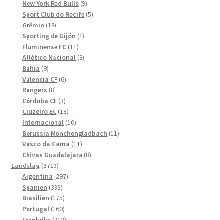
produkter
9
New York Red Bulls
9
produkter
5
Sport Club do Recife
5
13
produkter
Grêmio
13
produkter
1
Sporting de Gijón
1
11
produkt
Fluminense FC
11
produkter
3
Atlético Nacional
3
9
produkter
Bahia
9
produkter
6
Valencia CF
6
8
produkter
Rangers
8
produkter
3
Córdoba CF
3
produkter
18
Cruzeiro EC
18
produkter
10
Internacional
10
produkter
11
Borussia Mönchengladbach
11
11
produkter
Vasco da Gama
11
produkter
8
Chivas Guadalajara
8
3713
produkter
Landslag
3713
produkter
297
Argentina
297
333
produkter
Spanien
333
produkter
375
Brasilien
375
produkter
360
Portugal
360
produkter
312
Frankrike
312