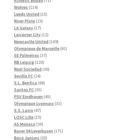
71
produkter
Athletic Bilbao
71
114
produkter
Wolves
114
produkter
15
Leeds United
15
23
produkter
River Plate
23
17
produkter
LA Galaxy
17
produkter
12
Leicester City
12
produkter
189
Newcastle United
189
produkter
61
Olympique de Marseille
61
37
produkter
SE Palmeiras
37
120
produkter
RB Leipzig
120
produkter
36
Real Sociedad
36
24
produkter
Sevilla FC
24
produkter
68
S.L. Benfica
68
35
produkter
Santos FC
35
produkter
45
PSV Eindhoven
45
produkter
31
Olympique Lyonnais
31
47
produkter
S.S. Lazio
47
produkter
15
LOSC Lille
15
produkter
36
AS Monaco
36
produkter
171
Bayer 04 Leverkusen
171
25
produkter
Boca Juniors
25