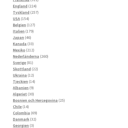
224
produkter
England
224
produkter
257
Tyskland
257
154
produkter
USA
154
produkter
127
Belgien
127
179
produkter
Italien
179
46
produkter
Japan
46
produkter
33
Kanada
33
produkter
212
Mexiko
212
produkter
260
Nederländerna
260
81
produkter
Sverige
81
produkter
22
Skottland
22
12
produkter
Ukraina
12
produkter
14
Tjeckien
14
9
produkter
Albanien
9
produkter
30
Algeriet
30
produkter
25
Bosnien och Hercegovina
25
14
produkter
Chile
14
produkter
69
Colombia
69
32
produkter
Danmark
32
3
produkter
Georgien
3