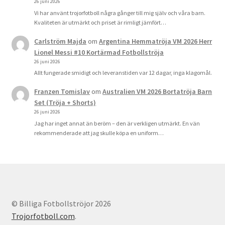
26 juni 2026
Vi har använt trojorfotboll några gånger till mig själv och våra barn.
Kvaliteten är utmärkt och priset är rimligt jämfört…
Carlström Majda
om
Argentina Hemmatröja VM 2026 Herr
Lionel Messi #10 Kortärmad Fotbollströja
26 juni 2026
Allt fungerade smidigt och leveranstiden var 12 dagar, inga klagomål.
Franzen Tomislav
om
Australien VM 2026 Bortatröja Barn
Set (Tröja + Shorts)
26 juni 2026
Jag har inget annat än beröm – den är verkligen utmärkt. En vän
rekommenderade att jag skulle köpa en uniform…
© Billiga Fotbollströjor 2026
Trojorfotboll.com
.