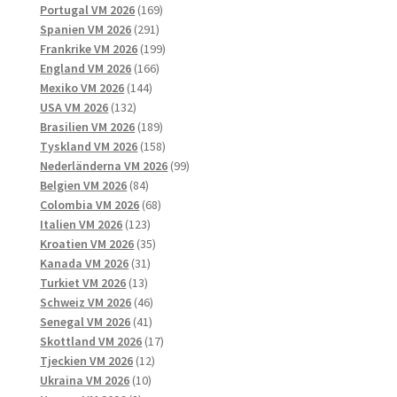
169
produkter
Portugal VM 2026
169
291
produkter
Spanien VM 2026
291
produkter
199
Frankrike VM 2026
199
166
produkter
England VM 2026
166
144
produkter
Mexiko VM 2026
144
132
produkter
USA VM 2026
132
produkter
189
Brasilien VM 2026
189
produkter
158
Tyskland VM 2026
158
produkter
99
Nederländerna VM 2026
99
84
produkter
Belgien VM 2026
84
produkter
68
Colombia VM 2026
68
123
produkter
Italien VM 2026
123
produkter
35
Kroatien VM 2026
35
31
produkter
Kanada VM 2026
31
13
produkter
Turkiet VM 2026
13
produkter
46
Schweiz VM 2026
46
41
produkter
Senegal VM 2026
41
produkter
17
Skottland VM 2026
17
12
produkter
Tjeckien VM 2026
12
10
produkter
Ukraina VM 2026
10