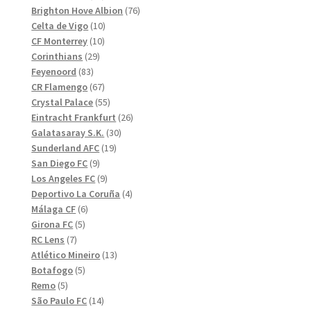
produkter
76
Brighton Hove Albion
76
10
produkter
Celta de Vigo
10
10
produkter
CF Monterrey
10
29
produkter
Corinthians
29
83
produkter
Feyenoord
83
produkter
67
CR Flamengo
67
produkter
55
Crystal Palace
55
produkter
26
Eintracht Frankfurt
26
30
produkter
Galatasaray S.K.
30
19
produkter
Sunderland AFC
19
9
produkter
San Diego FC
9
produkter
9
Los Angeles FC
9
produkter
4
Deportivo La Coruña
4
6
produkter
Málaga CF
6
5
produkter
Girona FC
5
7
produkter
RC Lens
7
produkter
13
Atlético Mineiro
13
5
produkter
Botafogo
5
5
produkter
Remo
5
produkter
14
São Paulo FC
14