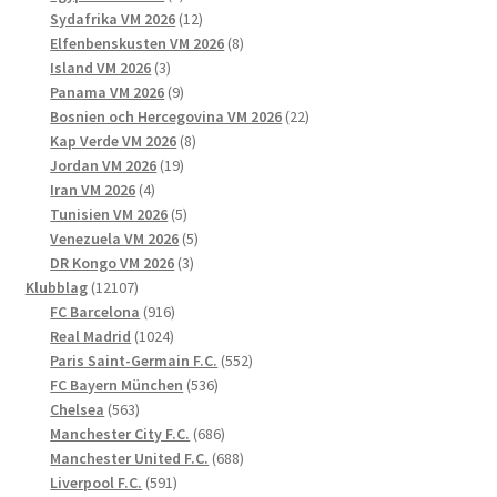
produkter
12
Sydafrika VM 2026
12
produkter
8
Elfenbenskusten VM 2026
8
3
produkter
Island VM 2026
3
produkter
9
Panama VM 2026
9
produkter
22
Bosnien och Hercegovina VM 2026
22
8
produkter
Kap Verde VM 2026
8
19
produkter
Jordan VM 2026
19
4
produkter
Iran VM 2026
4
produkter
5
Tunisien VM 2026
5
produkter
5
Venezuela VM 2026
5
3
produkter
DR Kongo VM 2026
3
12107
produkter
Klubblag
12107
produkter
916
FC Barcelona
916
1024
produkter
Real Madrid
1024
produkter
552
Paris Saint-Germain F.C.
552
536
produkter
FC Bayern München
536
563
produkter
Chelsea
563
produkter
686
Manchester City F.C.
686
produkter
688
Manchester United F.C.
688
591
produkter
Liverpool F.C.
591