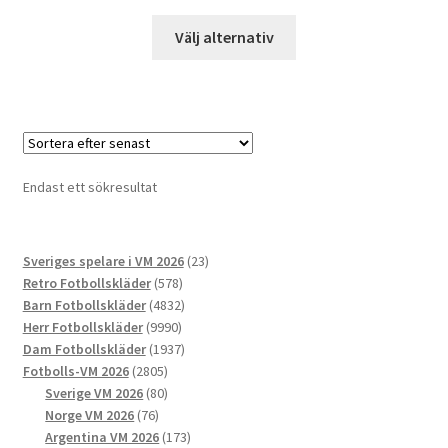
Den
Välj alternativ
här
produkten
har
flera
varianter.
De
Endast ett sökresultat
olika
alternativen
kan
23
Sveriges spelare i VM 2026
23
väljas
578
produkter
Retro Fotbollskläder
578
på
produkter
4832
Barn Fotbollskläder
4832
produktsidan
9990
produkter
Herr Fotbollskläder
9990
produkter
1937
Dam Fotbollskläder
1937
2805
produkter
Fotbolls-VM 2026
2805
produkter
80
Sverige VM 2026
80
76
produkter
Norge VM 2026
76
produkter
173
Argentina VM 2026
173