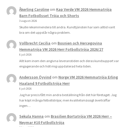
Åkerling Caroline
om
Kap Verde VM 2026 Hemmatröja
Barn Fotbollsset Tröja och Shorts
3 augusti 2026
Skulle rekommendera till andra. Kundtjänsten har som alltid varit
bra om det uppstår några problem.
Vollbrecht Cecilia
om
Bosnien och Hercegovina
Hemmatröja VM 2026 Herr Fotbollströja 2026/27
6 juli 2026
Allt kom inom den angivna leveranstiden och deras kundsupport var
engagerande och höll mig uppdaterad hela tiden.
Andersson Öyvind
om
Norge VM 2026 Hemmatröja Erling
Haaland 9 Fotbollströja Herr
6 juli 2026
Jag har precis fått min andra beställning från det här företaget. Jag
har köpt många fotbollströjor, men kvalitetsmässigt överträffar
ingen…
Sekula Hanna
om
Brasilien Bortatröja VM 2026 Herr –
Neymar #10 Fotbollströja