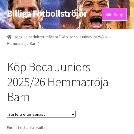
Billiga Fotbollströjor
Hoppa
Hoppa
Meny
till
till
navigering
innehåll
Hem
Hem
Produkter märkta ”Köp Boca Juniors 2025/26
Hemmatröja Barn”
Bloggar
Butik
Köp Boca Juniors
Kassa
2025/26 Hemmatröja
Barn
Kontakta oss
Mitt konto
Storleksguiden
Endast ett sökresultat