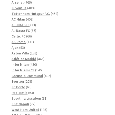
769
produkter
Arsenal
769
produkter
409
Juventus
409
produkter
459
Tottenham Hotspur F.C.
459
408
produkter
AC Milan
408
produkter
33
Al Hilal SFC
33
produkter
67
Al-Nassr FC
67
66
produkter
Celtic FC
66
produkter
131
AS Roma
131
93
produkter
Ajax
93
produkter
291
Aston Villa
291
produkter
445
Atlético Madrid
445
420
produkter
Inter Milan
420
produkter
146
Inter Miami CF
146
produkter
402
Borussia Dortmund
402
208
produkter
Everton
208
63
produkter
FC Porto
63
produkter
63
Real Betis
63
produkter
31
Sporting Lissabon
31
72
produkter
SSC Napoli
72
produkter
136
West Ham United
136