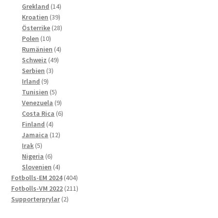
produkter
14
Grekland
14
39
produkter
Kroatien
39
produkter
28
Österrike
28
10
produkter
Polen
10
produkter
4
Rumänien
4
49
produkter
Schweiz
49
3
produkter
Serbien
3
9
produkter
Irland
9
produkter
5
Tunisien
5
produkter
9
Venezuela
9
produkter
6
Costa Rica
6
4
produkter
Finland
4
produkter
12
Jamaica
12
5
produkter
Irak
5
produkter
6
Nigeria
6
produkter
4
Slovenien
4
produkter
404
Fotbolls-EM 2024
404
produkter
211
Fotbolls-VM 2022
211
2
produkter
Supporterprylar
2
produkter