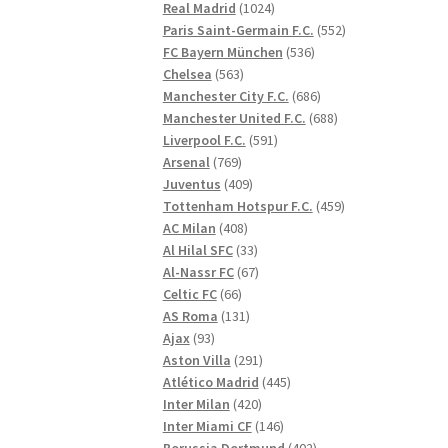
1024
produkter
Real Madrid
1024
produkter
552
Paris Saint-Germain F.C.
552
536
produkter
FC Bayern München
536
563
produkter
Chelsea
563
produkter
686
Manchester City F.C.
686
produkter
688
Manchester United F.C.
688
591
produkter
Liverpool F.C.
591
769
produkter
Arsenal
769
produkter
409
Juventus
409
produkter
459
Tottenham Hotspur F.C.
459
408
produkter
AC Milan
408
produkter
33
Al Hilal SFC
33
produkter
67
Al-Nassr FC
67
66
produkter
Celtic FC
66
produkter
131
AS Roma
131
93
produkter
Ajax
93
produkter
291
Aston Villa
291
produkter
445
Atlético Madrid
445
420
produkter
Inter Milan
420
produkter
146
Inter Miami CF
146
produkter
402
Borussia Dortmund
402