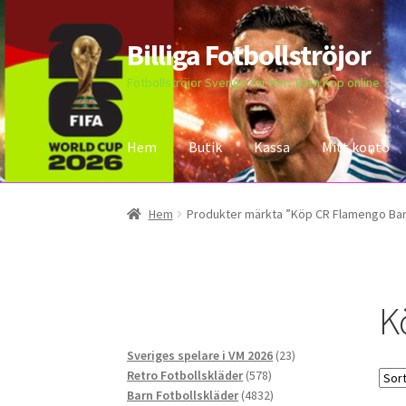
Billiga Fotbollströjor
Hoppa
Hoppa
till
till
Fotbollströjor Sverige för Herr Barn Köp online
navigering
innehåll
Hem
Butik
Kassa
Mitt konto
Hem
Bloggar
Butik
Kassa
Kontakta oss
Mitt 
Hem
Produkter märkta ”Köp CR Flamengo Ba
K
23
Sveriges spelare i VM 2026
23
578
produkter
Retro Fotbollskläder
578
produkter
4832
Barn Fotbollskläder
4832