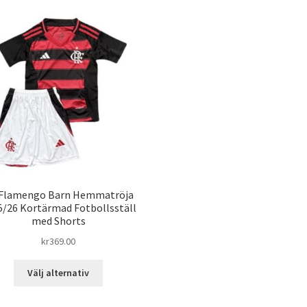
Flamengo Barn Hemmatröja
5/26 Kortärmad Fotbollsställ
med Shorts
kr
369.00
Den
Välj alternativ
här
produkten