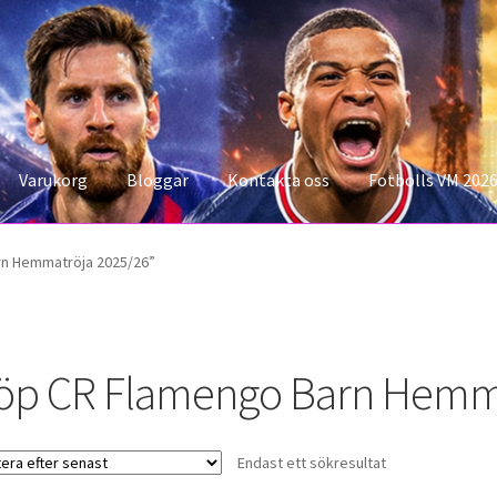
Varukorg
Bloggar
Kontakta oss
Fotbolls VM 202
konto
Storleksguiden
Varukorg
rn Hemmatröja 2025/26”
öp CR Flamengo Barn Hemma
Endast ett sökresultat