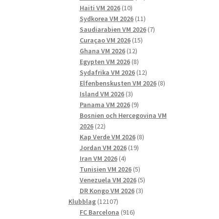
10
produkter
Haiti VM 2026
10
produkter
11
Sydkorea VM 2026
11
produkter
7
Saudiarabien VM 2026
7
15
produkter
Curaçao VM 2026
15
12
produkter
Ghana VM 2026
12
produkter
8
Egypten VM 2026
8
produkter
12
Sydafrika VM 2026
12
produkter
8
Elfenbenskusten VM 2026
8
3
produkter
Island VM 2026
3
produkter
9
Panama VM 2026
9
produkter
Bosnien och Hercegovina VM
22
2026
22
produkter
8
Kap Verde VM 2026
8
19
produkter
Jordan VM 2026
19
4
produkter
Iran VM 2026
4
produkter
5
Tunisien VM 2026
5
produkter
5
Venezuela VM 2026
5
3
produkter
DR Kongo VM 2026
3
12107
produkter
Klubblag
12107
produkter
916
FC Barcelona
916