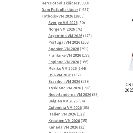
9990
produkter
Herr Fotbollskläder
9990
produkter
1937
Dam Fotbollskläder
1937
2805
produkter
Fotbolls-VM 2026
2805
produkter
80
Sverige VM 2026
80
76
produkter
Norge VM 2026
76
produkter
173
Argentina VM 2026
173
169
produkter
Portugal VM 2026
169
291
produkter
Spanien VM 2026
291
produkter
199
Frankrike VM 2026
199
166
produkter
England VM 2026
166
144
produkter
Mexiko VM 2026
144
132
produkter
USA VM 2026
132
produkter
189
Brasilien VM 2026
189
CR 
produkter
158
Tyskland VM 2026
158
202
produkter
99
Nederländerna VM 2026
99
84
produkter
Belgien VM 2026
84
produkter
68
Colombia VM 2026
68
123
produkter
Italien VM 2026
123
produkter
35
Kroatien VM 2026
35
31
produkter
Kanada VM 2026
31