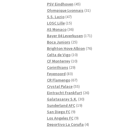
produkter
45
PSV Eindhoven
45
produkter
31
Olympique Lyonnais
31
47
produkter
S.S. Lazio
47
produkter
15
LOSC Lille
15
produkter
36
AS Monaco
36
produkter
171
Bayer 04 Leverkusen
171
25
produkter
Boca Juniors
25
produkter
76
Brighton Hove Albion
76
10
produkter
Celta de Vigo
10
10
produkter
CF Monterrey
10
29
produkter
Corinthians
29
83
produkter
Feyenoord
83
produkter
67
CR Flamengo
67
produkter
55
Crystal Palace
55
produkter
26
Eintracht Frankfurt
26
30
produkter
Galatasaray S.K.
30
19
produkter
Sunderland AFC
19
9
produkter
San Diego FC
9
produkter
9
Los Angeles FC
9
produkter
4
Deportivo La Coruña
4