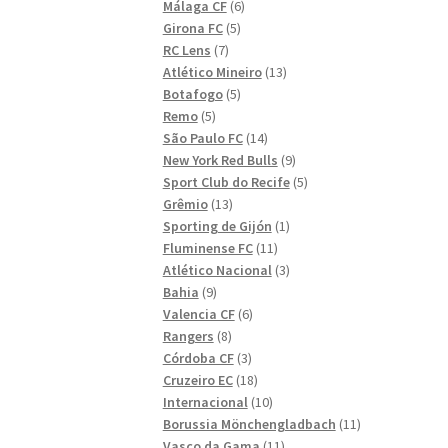
6
produkter
Málaga CF
6
5
produkter
Girona FC
5
7
produkter
RC Lens
7
produkter
13
Atlético Mineiro
13
5
produkter
Botafogo
5
5
produkter
Remo
5
produkter
14
São Paulo FC
14
produkter
9
New York Red Bulls
9
produkter
5
Sport Club do Recife
5
13
produkter
Grêmio
13
produkter
1
Sporting de Gijón
1
11
produkt
Fluminense FC
11
produkter
3
Atlético Nacional
3
9
produkter
Bahia
9
produkter
6
Valencia CF
6
8
produkter
Rangers
8
produkter
3
Córdoba CF
3
produkter
18
Cruzeiro EC
18
produkter
10
Internacional
10
produkter
11
Borussia Mönchengladbach
11
11
produkter
Vasco da Gama
11