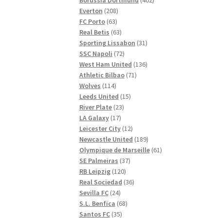
208
produkter
Everton
208
63
produkter
FC Porto
63
produkter
63
Real Betis
63
produkter
31
Sporting Lissabon
31
72
produkter
SSC Napoli
72
produkter
136
West Ham United
136
71
produkter
Athletic Bilbao
71
114
produkter
Wolves
114
produkter
15
Leeds United
15
23
produkter
River Plate
23
17
produkter
LA Galaxy
17
produkter
12
Leicester City
12
produkter
189
Newcastle United
189
produkter
61
Olympique de Marseille
61
37
produkter
SE Palmeiras
37
120
produkter
RB Leipzig
120
produkter
36
Real Sociedad
36
24
produkter
Sevilla FC
24
produkter
68
S.L. Benfica
68
35
produkter
Santos FC
35