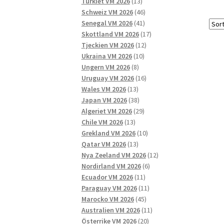
13
produkter
Turkiet VM 2026
13
produkter
46
Schweiz VM 2026
46
41
produkter
Senegal VM 2026
41
produkter
17
Skottland VM 2026
17
12
produkter
Tjeckien VM 2026
12
10
produkter
Ukraina VM 2026
10
8
produkter
Ungern VM 2026
8
produkter
16
Uruguay VM 2026
16
13
produkter
Wales VM 2026
13
produkter
38
Japan VM 2026
38
produkter
29
Algeriet VM 2026
29
13
produkter
Chile VM 2026
13
produkter
10
Grekland VM 2026
10
13
produkter
Qatar VM 2026
13
produkter
12
Nya Zeeland VM 2026
12
6
produkter
Nordirland VM 2026
6
11
produkter
Ecuador VM 2026
11
produkter
11
Paraguay VM 2026
11
45
produkter
Marocko VM 2026
45
produkter
11
Australien VM 2026
11
20
produkter
Österrike VM 2026
20